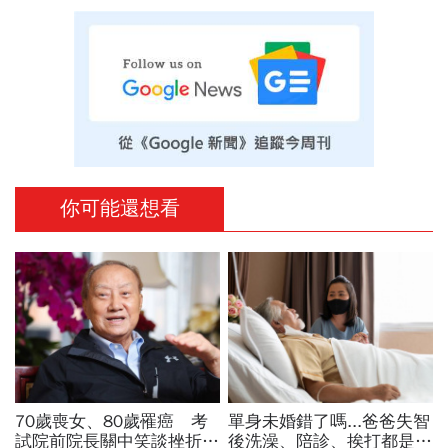
你可能還想看
70歲喪女、80歲罹癌 考
單身未婚錯了嗎...爸爸失智
試院前院長關中笑談挫折：
後洗澡、陪診、挨打都是