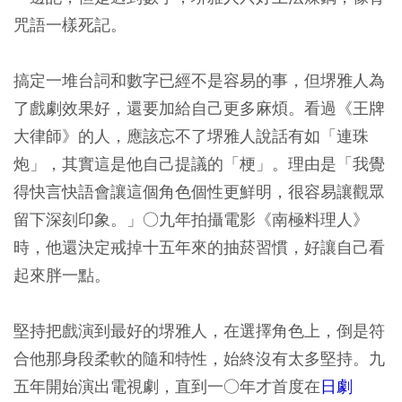
咒語一樣死記。
搞定一堆台詞和數字已經不是容易的事，但堺雅人為
了戲劇效果好，還要加給自己更多麻煩。看過《王牌
大律師》的人，應該忘不了堺雅人說話有如「連珠
炮」，其實這是他自己提議的「梗」。理由是「我覺
得快言快語會讓這個角色個性更鮮明，很容易讓觀眾
留下深刻印象。」○九年拍攝電影《南極料理人》
時，他還決定戒掉十五年來的抽菸習慣，好讓自己看
起來胖一點。
堅持把戲演到最好的堺雅人，在選擇角色上，倒是符
合他那身段柔軟的隨和特性，始終沒有太多堅持。九
五年開始演出電視劇，直到一○年才首度在
日劇