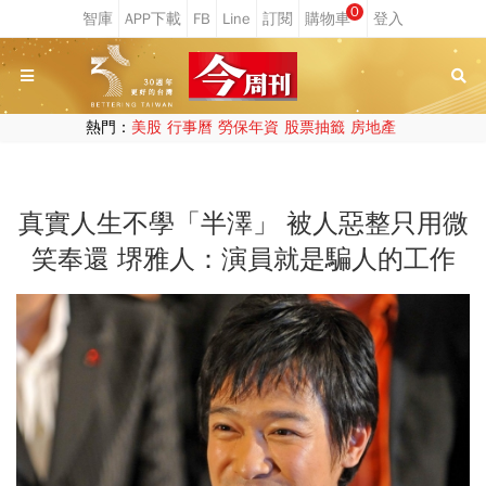
0
熱門：
美股
行事曆
勞保年資
股票抽籤
房地產
真實人生不學「半澤」 被人惡整只用微
笑奉還 堺雅人：演員就是騙人的工作