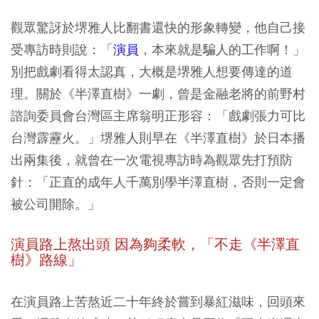
觀眾驚訝於堺雅人比翻書還快的形象轉變，他自己接
受專訪時則說：「
演員
，本來就是騙人的工作啊！」
別把戲劇看得太認真，大概是堺雅人想要傳達的道
理。關於《半澤直樹》一劇，曾是金融老將的前野村
諮詢委員會台灣區主席翁明正形容：「戲劇張力可比
台灣霹靂火。」堺雅人則早在《半澤直樹》於日本播
出兩集後，就曾在一次電視專訪時為觀眾先打預防
針：「正直的成年人千萬別學半澤直樹，否則一定會
被公司開除。」
演員路上熬出頭 因為夠柔軟，「不走《半澤直
樹》路線」
在演員路上苦熬近二十年終於嘗到暴紅滋味，回頭來