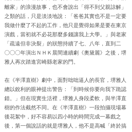
離家」的浪漫故事，也不會說出「得不到父親諒解」
之類的話，只是淡淡地說：「爸爸其實也不是一定要
我做什麼了不起的工作，他只是覺得如果是要在東京
演戲，當初就不必花那麼多錢讓我上大學。」與老家
「疏遠但非決裂」的狀態持續了七、八年，直到二
○○○年演出ＮＨＫ晨間連續劇《奧黛麗》之後，堺
雅人再次踏進宮崎縣老家的門。
在《半澤直樹》劇中，面對咄咄逼人的長官，堺雅人
總以銳利的眼神提出警告：「到時候你要向我下跪認
錯。」但在現實生活裡，堺雅人身段柔軟，與半澤直
樹的作法截然不同。在《半澤直樹》一段拍攝現場幕
後花絮中，好不容易以四小時的時間完成一幕戲之
後，第一個說話的就是堺雅人，他不是高喊「終於搞