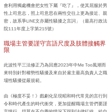
會利用獨處機會把女性下屬『吃了』，使其屈服於男
性上司意志，照上司意思在兩性交往上更為接近、親
密，故系爭LINE文亦屬性騷擾之言詞」（最高行政法
院111年度上字第215號）
職場主管要謹守言語尺度及肢體接觸界
限
此波性平三法修正乃為回應2023年中Me Too風潮而
來特別針對權勢性騷擾及來自於雇主最高負責人之職
場性騷擾從嚴規範。
由《極度不妥！》戲劇化呈現昭和時代常見的言行到
令和時代產生的時代衝突，更加提醒職場主管們要謹
言慎行，切莫在不自覺的情況下踩到法律紅線，給自