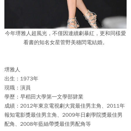
今年堺雅人超風光，不僅因連續劇暴紅，更和同樣愛
看書的知名女星菅野美穗閃電結婚。
堺雅人
出生：1973年
現職：演員
學歷：早稻田大學第一文學部肄業
成績：2012年東京電視劇大賞最佳男主角、2011年
報知電影獎最佳男主角、2009年日劇學院獎最佳男
配角、2008年藍絲帶獎最佳男配角等