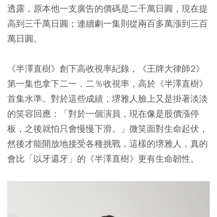
透露，原本他一支廣告的價碼是二千萬日圓，現在提
高到三千萬日圓；連續劇一集則從兩百多萬漲到三百
萬日圓。
《半澤直樹》創下高收視率紀錄，《王牌大律師2》
第一集也拿下二一．二％收視率，高於《半澤直樹》
首集水準。對於這些成績，堺雅人臉上又是掛著淡淡
的笑容回應：「對於一個演員，現在像是股價漲停
板，之後就怕只會慢慢下滑。」微笑面對生命起伏，
然後才能開放地接受各種挑戰，這樣的堺雅人，真的
會比「以牙還牙」的《半澤直樹》更有生命韌性。