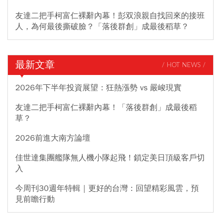
友達二把手柯富仁裸辭內幕！彭双浪親自找回來的接班
人，為何最後撕破臉？「落後群創」成最後稻草？
最新文章
/ HOT NEWS /
2026年下半年投資展望：狂熱漲勢 vs 嚴峻現實
友達二把手柯富仁裸辭內幕！「落後群創」成最後稻
草？
2026前進大南方論壇
佳世達集團艦隊無人機小隊起飛！鎖定美日頂級客戶切
入
今周刊30週年特輯｜更好的台灣：回望精彩風雲，預
見前瞻行動