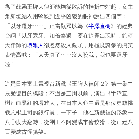
為了鼓勵王牌大律師能夠從敗訴的挫折中站起，女主
角新垣結衣用堅毅到近乎凶狠的眼神說出四個字：
「以牙還牙……」正當觀眾以為《
半澤直樹
》的經典
台詞「以牙還牙、加倍奉還」要在這裡出現時，飾演
大律師的
堺雅人
卻忽然殺入鏡頭，用極度誇張的搞笑
表情高喊：「太天真了……沒人咬我，我也要還牙
啦！」
這是日本富士電視台新戲《王牌大律師２》第一集中
最受矚目的橋段；不過是三周以前，演出《半澤直
樹》而暴紅的堺雅人，在日本人心中還是那位勇敢挑
戰惡棍上司的銀行員，一下子，他在新戲裡的形象一
八○度大翻轉，從剛正不阿變成市儈狡猾，從正經八
百變成古怪搞笑。