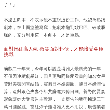
了！」
不過丟劇本，不表示他不重視這份工作。他認為熟讀
劇本，在上面塗塗寫寫，把劇本翻到皺巴巴、破破爛
爛的，充分利用這一本劇本，才是重點。
面對暴紅高人氣 微笑面對起伏，才能接受各種
挑戰
演戲二十年來，今年可以說是堺雅人最風光的一年，
不僅因連續劇暴紅，四月更和同樣愛看書的知名女星
菅野美穗閃電結婚，震撼日本娛樂圈。據日本媒體估
算，這對銀色夫妻今年共賺進六億日圓。菅野的賢妻
形象讓她大受廣告主歡迎，一支廣告的酬勞據說三千
萬日圓起跳。當紅炸子雞堺雅人更不用說，廣告業者