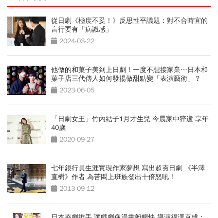
從日劇《極度不妥！》反思性平議題：對不合時宜的
言行要有「病識感」
2024-03-22
他做的和菓子美到上日劇！一度不想接家業…日本和
菓子店三代傳人如何發揚做甜點變「表演藝術」？
2023-06-05
「日劇女王」竹內結子1月才生兒 今晨家中猝逝 享年
40歲
2020-09-27
七年銀行員生涯實現作家夢想 寫出超夯日劇 《半澤
直樹》作者 為苦悶上班族發出十倍怒吼！
2013-09-12
日本夯劇推手 讓戲劇像漫畫般暢快 導演福澤克雄：