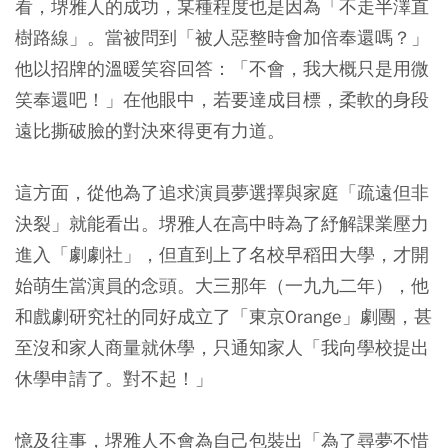
看，堺雅人的成功，某種程度也是因為「不走半澤直
樹路線」。當被問到「被人惡整時會加倍奉還嗎？」
他以招牌的溫暖笑容回答：「不會，我大概只是用微
笑奉還吧！」在他眼中，若要達成目標，柔軟的身段
遠比撕破臉的對決來得更有力道。
這方面，從他為了追求演員夢選擇與家庭「疏遠但非
決裂」就能看出。堺雅人在高中時為了紓解課業壓力
進入「劇劇社」，但直到上了名校早稻田大學，才開
始萌生當演員的念頭。大三那年（一九九二年），他
和戲劇研究社的同好成立了「東京Orange」劇團，甚
至沒和家人商量就休學，只通知家人「我向學校提出
休學申請了。對不起！」
憶及往事，堺雅人不會為自己包裝出「為了尋夢不惜