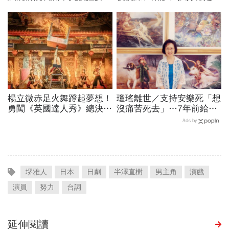
「人只活一次，你是被需要
我，媽媽卻跟弟弟說：你賺
的，不能輕言放棄」
錢養家很辛苦，把自己的家
庭顧好就好
楊立微赤足火舞蹬起夢想！
瓊瑤離世／支持安樂死「想
勇闖《英國達人秀》總決
沒痛苦死去」…7年前給孩
賽，喜悅背後苦藏23年汗
子交代身後事的一封信：這
Ads by
與淚：我想一路舞到99歲
10件事千萬別對我做
堺雅人
日本
日劇
半澤直樹
男主角
演戲
演員
努力
台詞
延伸閱讀