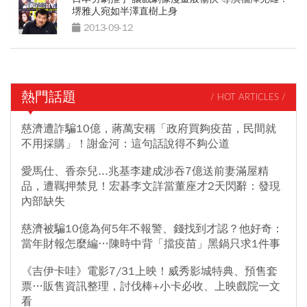
堺雅人宛如半澤直樹上身
2013-09-12
熱門話題
/ HOT ARTICLES /
慈濟遭詐騙10億，蔣萬安稱「政府買夠疫苗，民間就
不用採購」！謝金河：這句話說得不夠公道
愛馬仕、香奈兒...兆基李建成涉吞7億送前妻滿屋精
品，遭羈押禁見！宏碁李文詳當董座才2天閃辭：發現
內部缺失
慈濟被騙10億為何5年不報警、錢找到才認？他好奇：
當年財報怎麼編…陳時中背「擋疫苗」黑鍋只求1件事
《吉伊卡哇》電影7/31上映！威秀影城特典、預售套
票…販售資訊整理，討伐棒+小卡必收、上映戲院一文
看