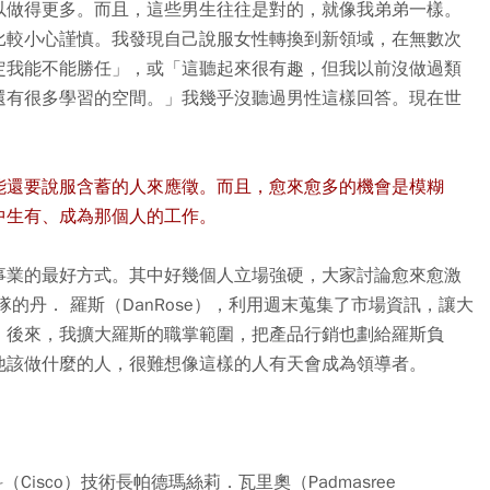
以做得更多。而且，這些男生往往是對的，就像我弟弟一樣。
比較小心謹慎。我發現自己說服女性轉換到新領域，在無數次
定我能不能勝任」，或「這聽起來很有趣，但我以前沒做過類
還有很多學習的空間。」我幾乎沒聽過男性這樣回答。現在世
能還要說服含蓄的人來應徵。而且，愈來愈多的機會是模糊
中生有、成為那個人的工作。
事業的最好方式。其中好幾個人立場強硬，大家討論愈來愈激
的丹． 羅斯（DanRose），利用週末蒐集了市場資訊，讓大
。後來，我擴大羅斯的職掌範圍，把產品行銷也劃給羅斯負
他該做什麼的人，很難想像這樣的人有天會成為領導者。
問思科（Cisco）技術長帕德瑪絲莉．瓦里奧（Padmasree