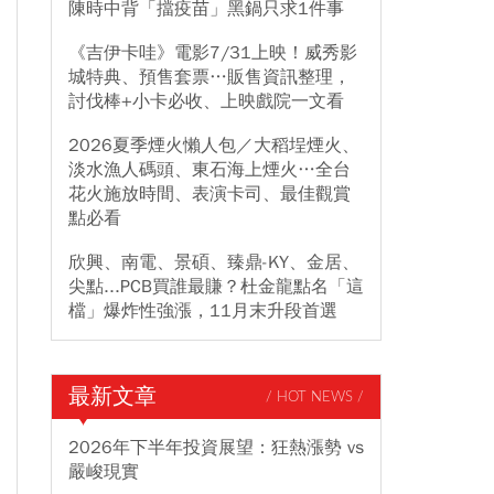
陳時中背「擋疫苗」黑鍋只求1件事
《吉伊卡哇》電影7/31上映！威秀影
城特典、預售套票…販售資訊整理，
討伐棒+小卡必收、上映戲院一文看
2026夏季煙火懶人包／大稻埕煙火、
淡水漁人碼頭、東石海上煙火…全台
花火施放時間、表演卡司、最佳觀賞
點必看
欣興、南電、景碩、臻鼎-KY、金居、
尖點...PCB買誰最賺？杜金龍點名「這
檔」爆炸性強漲，11月末升段首選
最新文章
/ HOT NEWS /
2026年下半年投資展望：狂熱漲勢 vs
嚴峻現實