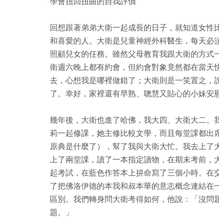
學會扭回扭曲的自我評價
回想跟著弟弟大衛一起成長的日子，就知道女性
和喜愛的人。大衛是兒童神經外科醫生，每天必
照顧兒女的任務。雖然父母教育我跟大衛的方式
衛週六晚上都有約會，但約會對象竟然都在當天
去，心想我是哪裡做錯了；大衛則是一笑置之，
了。幸好，家裡還有早熟、聰慧又貼心的小妹安
幾年後，大衛也進了哈佛，我大四、大衛大二。
莉一起修課，她主修比較文學，而且每堂課都出
原典是什麼了），幫了我與大衛大忙。我去上了
上了兩堂課，讀了一本指定讀物，在期末考前，
起考試，在藍色作答本上拚命寫了三個小時。在
了把佛洛伊德的本我和叔本華的意志概念連結在
區別。我們轉身問大衛考得如何，他說：「沒問題
題。」