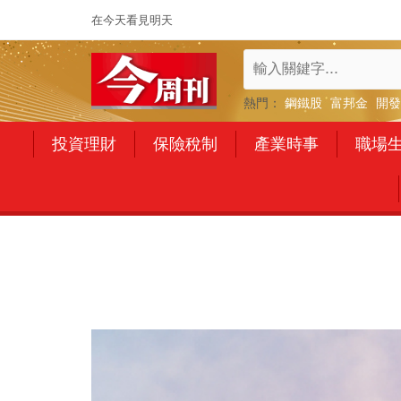
在今天看見明天
熱門：
鋼鐵股
富邦金
開發
投資理財
保險稅制
產業時事
職場