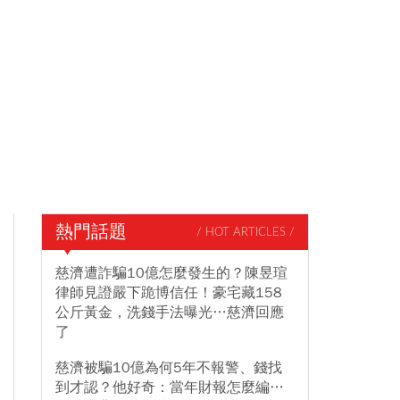
熱門話題
/ HOT ARTICLES /
慈濟遭詐騙10億怎麼發生的？陳昱瑄
律師見證嚴下跪博信任！豪宅藏158
公斤黃金，洗錢手法曝光…慈濟回應
了
慈濟被騙10億為何5年不報警、錢找
到才認？他好奇：當年財報怎麼編…