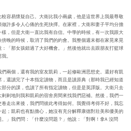
比較容易懷疑自己。大衛比我小兩歲，他是這世界上我最尊敬
須做許多令人心痛的生死抉擇。在家裡，大衛和妻子平均分擔
一樣，但是大衛一直比我有自信。中學的時候，有一次我跟大
快傍晚的時候，取消了我們的約會。我整個週末都在家晃來晃
說：「那女孩錯過了大好機會。」然後他就出去跟朋友打籃球
慰我。
我們兩個，還有我的室友凱莉，一起修歐洲思想史。還好有凱
席，還讀完了十本指定讀物，而且是讀原典（那時我已經知道
大部分的課，也讀了所有指定讀物，但是是英譯版。大衛只去
大剌剌地到我和凱莉的宿舍房間來找我們惡補。然後，我們一
交卷走出來後，我們問彼此考得如何。我覺得考得不好，我忘
一起；凱莉也有點擔心，她沒有充分解釋康德對壯美和優美的
。」我們問：「什麼沒問題？」他說：「對啊！拿A 沒問