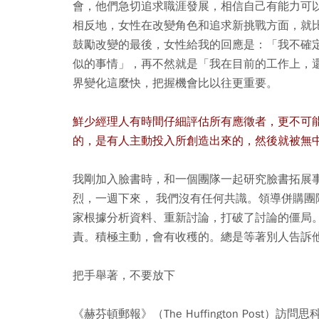
會，他們急切追求職涯發展，相信自己有能力可
相反地，女性在改變角色和追求新挑戰方面，就
鼓勵改變的最後，女性給我的回應是：「我不確
似的事情」，再不然就是「我在目前的工作上，
界變化這麼快，把握機會比以往更重要。
鮮少經理人有時間仔細評估所有應徵者，更不可
的，是有人主動投入所創造出來的，然後就被無
我剛加入臉書時，和一個團隊一起研究臉書拓展
烈，一週下來， 我們沒有任何共識。領導併購團隊
家根據分析資料、重新討論，打破了討論的僵局
責。積極主動，會有收穫的。總是等著別人告訴
把手舉著，不要放下
《赫芬頓郵報》（The Huffington Post）訪