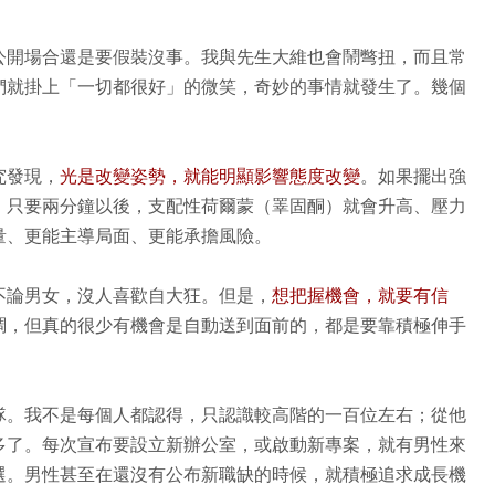
公開場合還是要假裝沒事。我與先生大維也會鬧彆扭，而且常
們就掛上「一切都很好」的微笑，奇妙的事情就發生了。幾個
究發現，
光是改變姿勢，就能明顯影響態度改變
。如果擺出強
，只要兩分鐘以後，支配性荷爾蒙（睪固酮）就會升高、壓力
量、更能主導局面、更能承擔風險。
不論男女，沒人喜歡自大狂。但是，
想把握機會，就要有信
調，但真的很少有機會是自動送到面前的，都是要靠積極伸手
隊。我不是每個人都認得，只認識較高階的一百位左右；從他
多了。每次宣布要設立新辦公室，或啟動新專案，就有男性來
選。男性甚至在還沒有公布新職缺的時候，就積極追求成長機