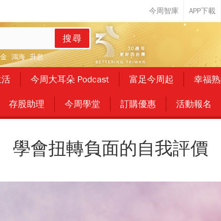
搜尋
金
鴻海
升息
生活
今周大耳朵 Podcast
富足今周起
幸福熟
存股助理
今周學堂
訂購優惠
活動報名
學會扭轉負面的自我評價