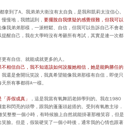
都拿到了A。我弟弟大衛沒有太自負，是我和凱莉太沒信心。
。慢慢地，我體認到，
要擺脫自我懷疑的感覺很難，但我可以
法像我弟弟那樣，一派輕鬆、自信，但我可以告訴自己不會老
以提醒自己，我在大學時沒有考砸所有考試，其實是連一次都
要更有自信、就能成就更多的人。
果不相信自己，我不知道該如何說服她相信，她是能夠勝任的
，我還是會開玩笑說，我真希望能像我弟那樣有自信，即使只
每天所有事都得A一樣。
是「弄假成真」
，這是我當有氧舞蹈老師學到的。我在1980
襪套和閃亮的頭帶，跟我的蓬蓬頭超搭的。受到有氧教主珍．
要保持微笑整整一個小時，有時候臉上自然就能掛著那種笑容，但是
出笑臉。但是，假裝硬笑了一個小時後，通常我的心情也跟著