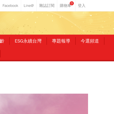
0
齡
ESG永續台灣
專題報導
今選頻道