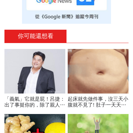
你可能還想看
PR
「義氣」它就是屁！呂捷：
起床就先做件事，沒三天小
出了事挺你的，除了親人和
腹就不見了! 肚子一天天變
自家沙發，絕不會有那些換
小！
帖兄弟
PR