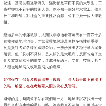
騖遠，基礎技藝逐漸流失，滿街都是華而不實的大學生，工
廠裡卻找不到好的技術人員。殊不知一個好的水電工、修車
技工和廚師，對社會的重要性及貢獻，並不亞於一位大學教
授。
經過多年的慘痛教訓，人類眼睜睜地看著每天有一百四十多
種物種從地球消失，才驚覺環境保護及生物多樣性的重要，
於是簽訂各式各樣的國際公約，一步步推出各種行動方案並
落實。但「見樹不見林」是人類的最大毛病，反而忽略了文
化及族群多樣性的重要，造成許多語言、文化、技藝，甚至
人種從地球消失或瀕臨消失的邊緣。
如何保存、保育及復育這些「瑰寶」，是人類爭取不被淘汰
的唯一解藥，在在考驗著人類的決心及智慧。
遺憾的是，時間並不站在我們這一方，地球正試著找出一條
最符合所有生物的最佳出路，答案我並不清楚，但可以確定