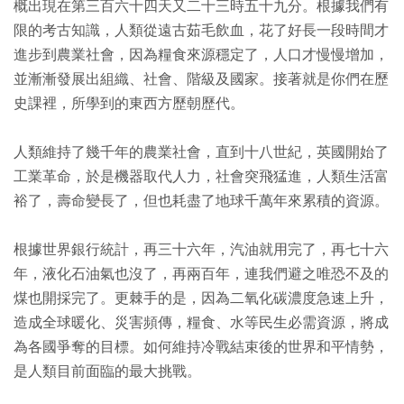
概出現在第三百六十四天又二十三時五十九分。根據我們有
限的考古知識，人類從遠古茹毛飲血，花了好長一段時間才
進步到農業社會，因為糧食來源穩定了，人口才慢慢增加，
並漸漸發展出組織、社會、階級及國家。接著就是你們在歷
史課裡，所學到的東西方歷朝歷代。
人類維持了幾千年的農業社會，直到十八世紀，英國開始了
工業革命，於是機器取代人力，社會突飛猛進，人類生活富
裕了，壽命變長了，但也耗盡了地球千萬年來累積的資源。
根據世界銀行統計，再三十六年，汽油就用完了，再七十六
年，液化石油氣也沒了，再兩百年，連我們避之唯恐不及的
煤也開採完了。更棘手的是，因為二氧化碳濃度急速上升，
造成全球暖化、災害頻傳，糧食、水等民生必需資源，將成
為各國爭奪的目標。如何維持冷戰結束後的世界和平情勢，
是人類目前面臨的最大挑戰。