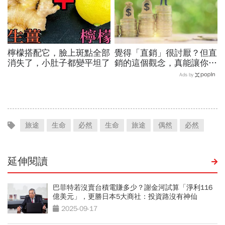
檸檬搭配它，臉上斑點全部
覺得「直銷」很討厭？但直
消失了，小肚子都變平坦了
銷的這個觀念，真能讓你變
有錢人！
Ads by
旅途
生命
必然
生命
旅途
偶然
必然
延伸閱讀
巴菲特若沒賣台積電賺多少？謝金河試算「淨利116
億美元」，更勝日本5大商社：投資路沒有神仙
2025-09-17