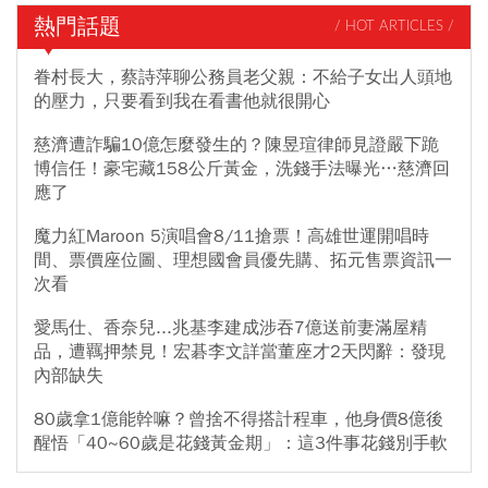
熱門話題
/ HOT ARTICLES /
眷村長大，蔡詩萍聊公務員老父親：不給子女出人頭地
的壓力，只要看到我在看書他就很開心
慈濟遭詐騙10億怎麼發生的？陳昱瑄律師見證嚴下跪
博信任！豪宅藏158公斤黃金，洗錢手法曝光…慈濟回
應了
魔力紅Maroon 5演唱會8/11搶票！高雄世運開唱時
間、票價座位圖、理想國會員優先購、拓元售票資訊一
次看
愛馬仕、香奈兒...兆基李建成涉吞7億送前妻滿屋精
品，遭羈押禁見！宏碁李文詳當董座才2天閃辭：發現
內部缺失
80歲拿1億能幹嘛？曾捨不得搭計程車，他身價8億後
醒悟「40~60歲是花錢黃金期」：這3件事花錢別手軟