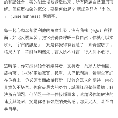
的和諧社會，善的能量場被營造出來，所有問題自然迎刃而
解。但這麼抽象的概念，要從何做起？ 我認為只有「利他
」（unselfishness）兩個字。
每一起心動念都從利他的角度出發，沒有我執（ego）在裡
面，如此反覆練習，把它變得像呼吸一樣自然，你就可以接
收到「宇宙的訊息」，於是你變得有智慧了，直覺靈敏了，
格局大了，常能洞燭機先，言人所不能言，行人所不敢行。
這時候，你可能開始會有崇拜者、支持者，為眾人所包圍、
簇擁著，心裡卻更加寂寞、孤單。人們把問題、希望全寄託
在你身上，你必須表面故做輕鬆，以符合眾人的期待，內心
其實苦不堪言。你會盡最大的努力，試圖扛起整個重擔，解
決所有間題。但問題一件一件接踵而來，遠超過你能解決的
速度與能耐。於是你會有強烈的失落感，怨天尤人、甚至自
暴自棄。