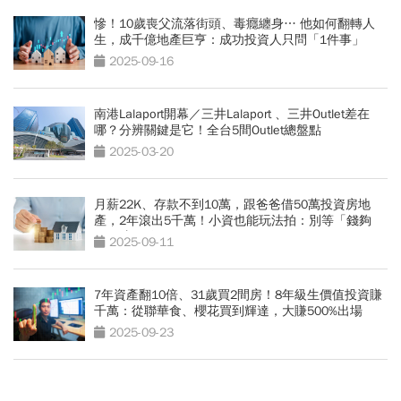
慘！10歲喪父流落街頭、毒癮纏身… 他如何翻轉人
生，成千億地產巨亨：成功投資人只問「1件事」
2025-09-16
南港Lalaport開幕／三井Lalaport 、三井Outlet差在
哪？分辨關鍵是它！全台5間Outlet總盤點
2025-03-20
月薪22K、存款不到10萬，跟爸爸借50萬投資房地
產，2年滾出5千萬！小資也能玩法拍：別等「錢夠
了」才開始
2025-09-11
7年資產翻10倍、31歲買2間房！8年級生價值投資賺
千萬：從聯華食、櫻花買到輝達，大賺500%出場
2025-09-23