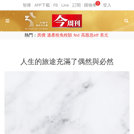
0
熱門：
房價
遺產稅免稅額
fed
高股息etf
美元
人生的旅途充滿了偶然與必然