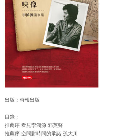
出版：時報出版
目錄：
推薦序 看見李鴻源 郭英聲
推薦序 空間對時間的承諾 孫大川