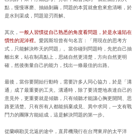
點，慢慢琢磨、抽絲剝繭，問題的本質就會愈來愈清晰，於
是水到渠成，問題迎刃而解。
其次，
一般人習慣從自己熟悉的角度看問題，於是永遠陷在
慣性的泥淖裡。
愛因斯坦曾有句名言：「用現在的思考方
式，只能解決昨天的問題」。當你碰到問題時，先把自己抽
離出來，站在制高點上，思緒自然更清楚，方向自然更明
確，然後衡量自己的能力，找出一條最佳的出路。
最後，當你要開始行動時，需要許多人同心協力，於是「溝
通」成了最重要的工夫。溝通時，除了要清楚地表達自己的
意見外，更重要就是傾聽，只有傾聽才能讓心胸更開闊、思
路更清楚。只有所有人都能捐棄成見、異中求同，一支有戰
鬥力的團隊方能組成，這是解決問題的第一步。
從蘭嶼勘災北返的途中，直昇機飛行在台灣東岸的太平洋