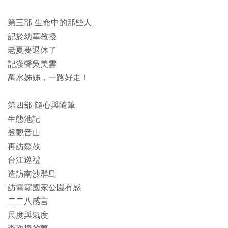
第三部 生命中的那些人
記於幼華教授
老夏要退休了
記漢聲吳美雲
萬水姊姊，一路好走！
第四部 隨心與隨筆
生態池記
登觀音山
再訪鰲鼓
台江巡禮
造訪南沙群島
訪雪霸國家公園有感
二二八感言
尺度與氣度