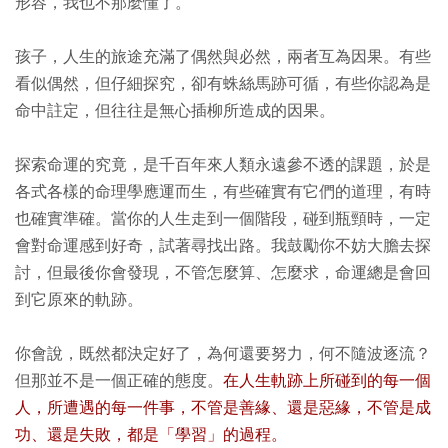
形容，我也不那麼懂了。
孩子，人生的旅途充滿了偶然與必然，兩者互為因果。有些
看似偶然，但仔細探究，卻有蛛絲馬跡可循，有些你認為是
命中註定，但往往是無心插柳所造成的因果。
探索命運的究竟，是千百年來人類永遠參不透的課題，於是
各式各樣的命理學應運而生，有些確實有它們的道理，有時
也確實準確。當你的人生走到一個階段，碰到瓶頸時，一定
會對命運感到好奇，試著尋找出路。我鼓勵你不妨大膽去探
討，但最後你會發現，不管怎麼算、怎麼求，命運總是會回
到它原來的軌跡。
你會說，既然都決定好了，為何還要努力，何不隨波逐流？
但那並不是一個正確的態度。
在人生軌跡上所碰到的每一個
人，所遭遇的每一件事，不管是善緣、還是惡緣，不管是成
功、還是失敗，都是「學習」的過程。