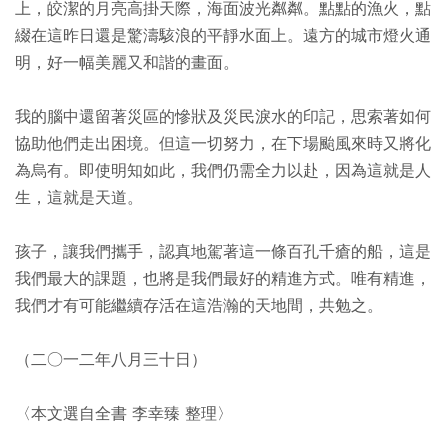
上，皎潔的月亮高掛天際，海面波光粼粼。點點的漁火，點
綴在這昨日還是驚濤駭浪的平靜水面上。遠方的城市燈火通
明，好一幅美麗又和諧的畫面。
我的腦中還留著災區的慘狀及災民淚水的印記，思索著如何
協助他們走出困境。但這一切努力，在下場颱風來時又將化
為烏有。即使明知如此，我們仍需全力以赴，因為這就是人
生，這就是天道。
孩子，讓我們攜手，認真地駕著這一條百孔千瘡的船，這是
我們最大的課題，也將是我們最好的精進方式。唯有精進，
我們才有可能繼續存活在這浩瀚的天地間，共勉之。
（二○一二年八月三十日）
〈本文選自全書 李幸臻 整理〉