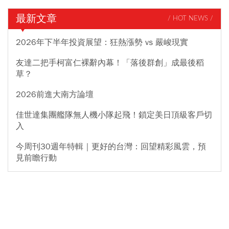
最新文章
/ HOT NEWS /
2026年下半年投資展望：狂熱漲勢 vs 嚴峻現實
友達二把手柯富仁裸辭內幕！「落後群創」成最後稻
草？
2026前進大南方論壇
佳世達集團艦隊無人機小隊起飛！鎖定美日頂級客戶切
入
今周刊30週年特輯｜更好的台灣：回望精彩風雲，預
見前瞻行動