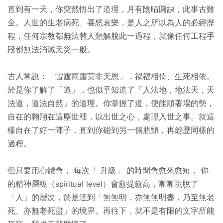
直到有一天，你突然悟出了道理，月有陰晴圓缺，此事古難
全。人世的生老病死、喜怒哀樂，是人之所以為人的必經歷
程，任何宗教都無法替人類解脫此一過程，就像任何工程手
段都無法消滅天災一般。
古人常說：「雷霆雨露莫非天恩」，禍福相倚、生死相依。
於是你了解了「道」，也似乎知道了「人法地，地法天，天
法道，道法自然」的道理。你掌握了道，便能順著場的勢，
自在的翱翔在這塵世裡，以出世之心，處理入世之事。就這
樣自在了好一陣子，直到你碰到另一個瓶頸，再經歷同樣的
過程。
但只要用心體會， 每次「 升級」 的時間會愈來愈短， 你
的精神層級（spiritual level）會愈提愈高，漸漸跳脫了
「人」的層次，於是達到「無無明，亦無無明盡，乃至無老
死、亦無老死盡」的境界。再往下，就不是有限的文字所能