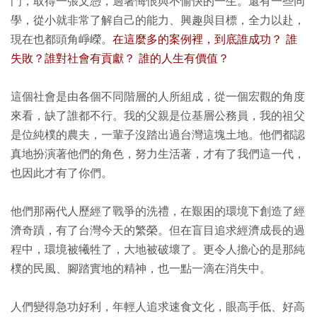
門，取得一張文憑，過著悔恨與不愉快的一生。還有一些同
學，從小就非常了解自己的能力、興趣與目標，全力以赴，
現在也都頭角崢嶸。
在這麼多的案例裡，到底誰成功？ 誰
失敗？誰對社會有貢獻？ 誰的人生有價值？
這個社會是由各個不同階層的人所組成，從一個宏觀的角度
來看，缺了誰都不行。我的父親是位基層公務員，我的祖父
是位純樸的農夫，一輩子沒踏出過台灣這塊土地。他們都認
真地扮演著他們的角色，努力生活著，才有了我們這一代，
也因此才有了你們。
他們那兩代人歷經了戰爭的洗禮，在艱困的環境下創造了經
濟奇蹟，有了台灣今天的繁榮。但在盲目追求經濟成長的過
程中，環境被犧牲了，大地被破壞了。更令人擔心的是那純
樸的民風、腳踏實地的精神，也一點一滴在消失中。
人們變得急功好利，年輕人追求速食文化，眼高手低、好高