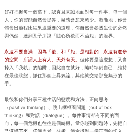
好好把握每一個當下，認真且真誠地面對每一件事、每一個
人，你的靈能自然會提昇，疑惑會愈來愈少。漸漸地，你會
體會出過程比結果還重要的道理，你自然會參透生命的必然
與偶然，達到孔子所說「隨心所欲而不踰矩」的境界。
永遠不要自滿，因為「欲」和「矩」是相對的，永遠有進步
的空間，所謂人上有人、天外有天。
但你要是這麼想，又會
掉入「我執」的陷阱，因此自在就好，隨時準備自己、維持
在最佳狀態，抓住那個上昇氣流，其他就交給那隻無形的
手。
最後和你們分享三種生活的態度和方法，正向思考
（positive thinking）、跳出框框看問題（out of box
thinking）和對話（dialogue）。每件事情都有不同的面
向，每一個危機也往往是個轉機。當你碰到問題時，先把自
己沉靜下來，仔細思考、分析，總會找到一個正面的切入