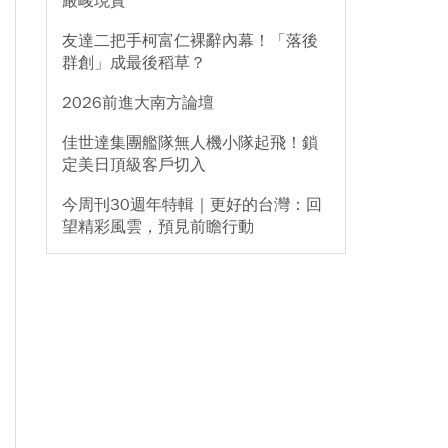
嚴峻現實
友達二把手柯富仁裸辭內幕！「落後
群創」成最後稻草？
2026前進大南方論壇
佳世達集團艦隊無人機小隊起飛！鎖
定美日頂級客戶切入
今周刊30週年特輯｜更好的台灣：回
望精彩風雲，預見前瞻行動