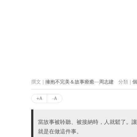
擁抱不完美＆故事療癒—周志建
+A
-A
當故事被聆聽、被接納時，人就鬆了。讓
就是在做這件事。