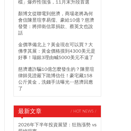
檔」爆炸性強漲，11月末升段首選
顏博文從聯電到慈濟，商場老將為何
會信陳昱瑄李易儒、豪給10億？慈濟
發聲：將捍衛信眾捐款、蔡英文也說
話
金價準備北上？黃金現在可以買？大
佛李其展：黃金價格摸到4300美元是
好事！瑞銀3理由喊5000美元不遠了
慈濟遭詐騙10億怎麼發生的？陳昱瑄
律師見證嚴下跪博信任！豪宅藏158
公斤黃金，洗錢手法曝光…慈濟回應
了
最新文章
/ HOT NEWS /
2026年下半年投資展望：狂熱漲勢 vs