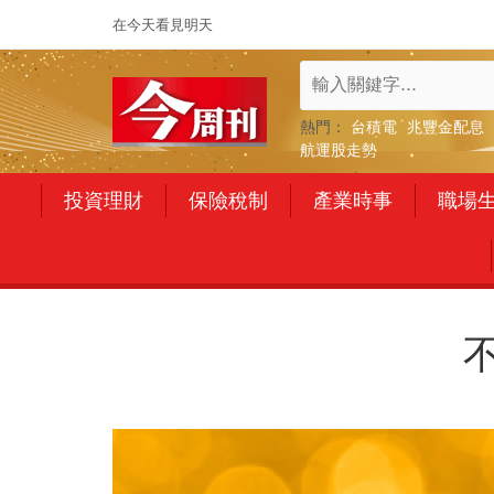
在今天看見明天
熱門：
台積電
兆豐金配息
航運股走勢
投資理財
保險稅制
產業時事
職場