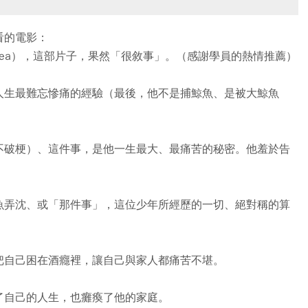
看的電影：
f the Sea），這部片子，果然「很敘事」。（感謝學員的熱情推薦）
人生最難忘慘痛的經驗（最後，他不是捕鯨魚、是被大鯨魚
不破梗）、這件事，是他一生最大、最痛苦的秘密。他羞於告
魚弄沈、或「那件事」，這位少年所經歷的一切、絕對稱的算
把自己困在酒癮裡，讓自己與家人都痛苦不堪。
了自己的人生，也癱瘓了他的家庭。