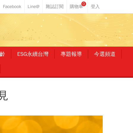
0
齡
ESG永續台灣
專題報導
今選頻道
見