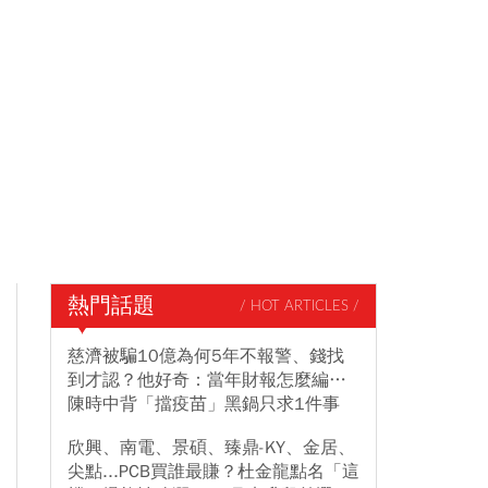
熱門話題
/ HOT ARTICLES /
慈濟被騙10億為何5年不報警、錢找
到才認？他好奇：當年財報怎麼編…
陳時中背「擋疫苗」黑鍋只求1件事
欣興、南電、景碩、臻鼎-KY、金居、
尖點...PCB買誰最賺？杜金龍點名「這