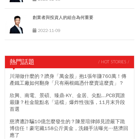
創業者與投資人的組合為何重要
2022-11-09
熱門話題
/ HOT STORIES /
川湖做什麼的？躋身「萬金股」抱1張年賺760萬！傳
產鐵工廠如何翻身「只有兩根鐵憑什麼賣這麼貴」？
欣興、南電、景碩、臻鼎-KY、金居、尖點...PCB買誰
最賺？杜金龍點名「這檔」爆炸性強漲，11月末升段
首選
慈濟遭詐騙10億怎麼發生的？陳昱瑄律師見證嚴下跪
博信任！豪宅藏158公斤黃金，洗錢手法曝光…慈濟回
應了