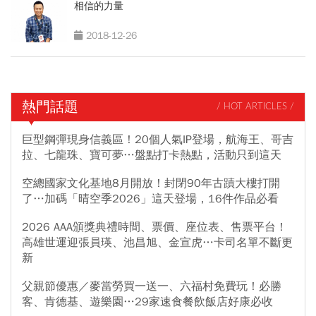
相信的力量
2018-12-26
熱門話題
/ HOT ARTICLES /
巨型鋼彈現身信義區！20個人氣IP登場，航海王、哥吉
拉、七龍珠、寶可夢…盤點打卡熱點，活動只到這天
空總國家文化基地8月開放！封閉90年古蹟大樓打開
了…加碼「晴空季2026」這天登場，16件作品必看
2026 AAA頒獎典禮時間、票價、座位表、售票平台！
高雄世運迎張員瑛、池昌旭、金宣虎…卡司名單不斷更
新
父親節優惠／麥當勞買一送一、六福村免費玩！必勝
客、肯德基、遊樂園…29家速食餐飲飯店好康必收