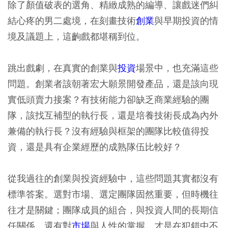
除了顏值破表的選角、精緻成熟的編導、讓戲迷們糾
結心疼的男二處境，在刻畫技術
創業
與早期投資的情
境及議題上，這齣戲都堪稱到位。
跳出戲劇，在真實的創業與
投資
場景中，也充滿這些
問題。創業者該朝著宏大願景開發產品，還是該向現
實低頭賣力接案？有技術能力卻缺乏商業經驗的團
隊，該找互補型的執行長，還是培養技術長成為內外
兼備的執行長？沒有經驗與框架的團隊比較值得投
資，還是具有企業經歷的成熟隊伍比較好？
從我過往的創業與投資經驗中，這些問題其實都沒有
標準答案。選對市場、選定團隊固然重要，但時機往
往才是關鍵；團隊成員的組合，與投資人間的長期信
任關係，還有對
市場
與人性的掌握，才是在犯錯中不