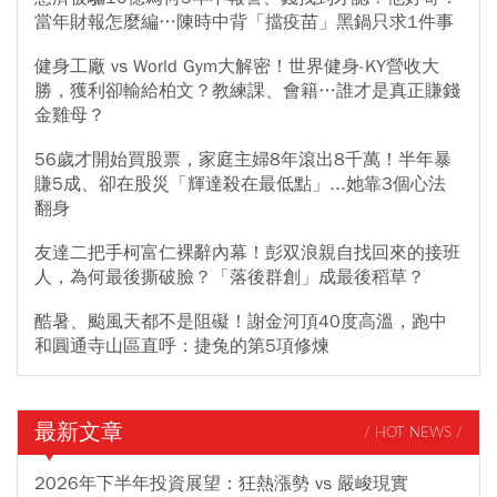
當年財報怎麼編…陳時中背「擋疫苗」黑鍋只求1件事
健身工廠 vs World Gym大解密！世界健身-KY營收大
勝，獲利卻輸給柏文？教練課、會籍…誰才是真正賺錢
金雞母？
56歲才開始買股票，家庭主婦8年滾出8千萬！半年暴
賺5成、卻在股災「輝達殺在最低點」...她靠3個心法
翻身
友達二把手柯富仁裸辭內幕！彭双浪親自找回來的接班
人，為何最後撕破臉？「落後群創」成最後稻草？
酷暑、颱風天都不是阻礙！謝金河頂40度高溫，跑中
和圓通寺山區直呼：捷兔的第5項修煉
最新文章
/ HOT NEWS /
2026年下半年投資展望：狂熱漲勢 vs 嚴峻現實