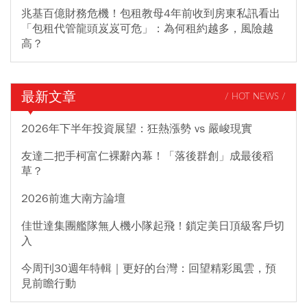
兆基百億財務危機！包租教母4年前收到房東私訊看出
「包租代管龍頭岌岌可危」：為何租約越多，風險越
高？
最新文章
/ HOT NEWS /
2026年下半年投資展望：狂熱漲勢 vs 嚴峻現實
友達二把手柯富仁裸辭內幕！「落後群創」成最後稻
草？
2026前進大南方論壇
佳世達集團艦隊無人機小隊起飛！鎖定美日頂級客戶切
入
今周刊30週年特輯｜更好的台灣：回望精彩風雲，預
見前瞻行動