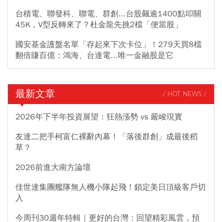
台積電、聯發科、聯電、群創...台股飆逾1400點叩關
45K，V型反轉來了？杜金龍先挑2檔「便當股」
國安基金護盤名單「存起來下次卡位」！279天買8檔
翻倍賺百億：鴻海、台達電...唯一金融股是它
最新文章
/ HOT NEWS /
2026年下半年投資展望：狂熱漲勢 vs 嚴峻現實
友達二把手柯富仁裸辭內幕！「落後群創」成最後稻
草？
2026前進大南方論壇
佳世達集團艦隊無人機小隊起飛！鎖定美日頂級客戶切
入
今周刊30週年特輯｜更好的台灣：回望精彩風雲，預