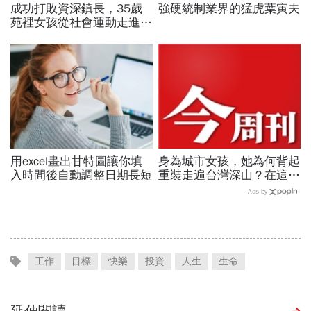
成功打敗資深鎮長，35歲
強硬統制業界的猛虎葉寅夫
苑裡女孩從社會運動走進鎮
公所讓地方政治不再只有
「拜託」
用excel畫出甘特圖讓你填
身為城市女孩，她為何背起
入時間後自動調整日期長短
重裝走遍台灣深山？在這座
世界少見的高山島嶼，她找
Ads by
到人生答案
工作
目標
快樂
投資
人生
生命