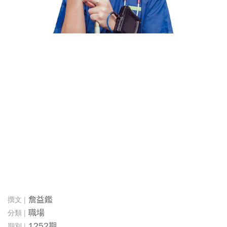
詹益鑑
職場
1252期