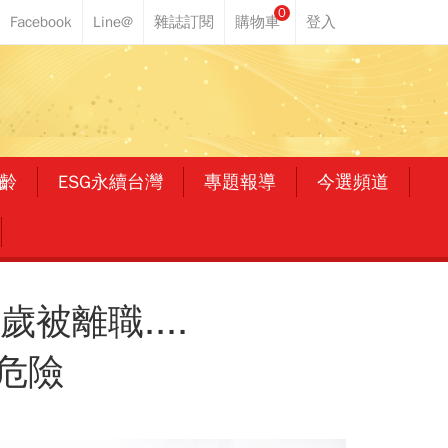
0
齡
ESG永續台灣
專題報導
今選頻道
被離職....
危險