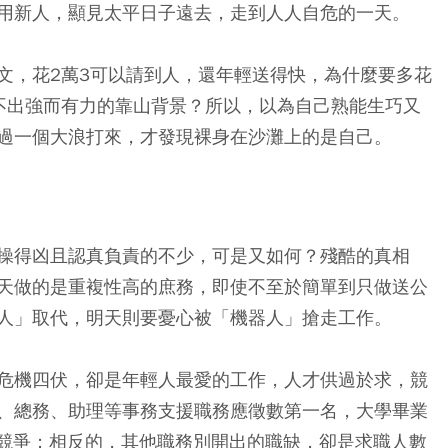
用新人，顯見太平日子遠去，走到人人自危的一天。
文，花2萬3可以請到人，還年輕送得快，為什麼要多花
不出強而有力的靠山背景？所以，以為自己熟能生巧又
過一個大浪打來，才發現裸身在沙灘上的是自己。
操得凶且認真負責的不少，可是又如何？殘酷的真相
天做的是重複性高的庶務，即使不至於簡單到只做送公
人」取代，明天則要憂心被「機器人」搶走工作。
危機四伏，卻是年輕人最愛的工作，人才供過於求，競
、總務、助理等事務支援職務應徵數第一名，大學畢業
職者競爭；相反的，其他職務別開出的職缺，卻是求職人數