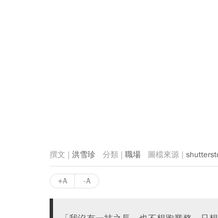
洪雪珍
職場
shutterst
+A
-A