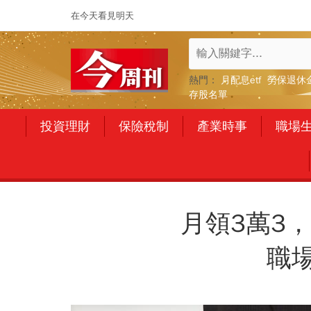
在今天看見明天
熱門：
月配息etf
勞保退休
存股名單
投資理財
保險稅制
產業時事
職場
月領3萬3，
職