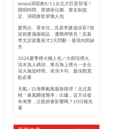
aespa演唱會8/11台北大巨蛋登場！
開唱時間、票價座位圖、實名制規
定、演唱會歌單懶人包
愛馬仕、香奈兒...兆基李建成涉吞7億
送前妻滿屋精品，遭羈押禁見！宏碁
李文詳當董座才2天閃辭：發現內部缺
失
2026夏季煙火懶人包／大稻埕煙火、
淡水漁人碼頭、東石海上煙火…全台
花火施放時間、表演卡司、最佳觀賞
點必看
天氣／白海豚颱風最新路徑！北北基
桃「暴風圈侵襲率」出爐，這天估發
布海警，父親節會影響嗎？10日報先
看