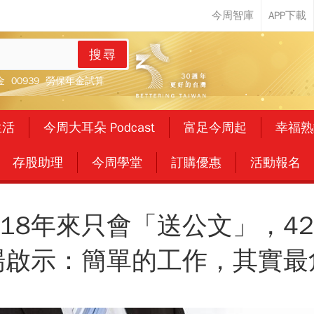
搜尋
金
00939
勞保年金試算
生活
今周大耳朵 Podcast
富足今周起
幸福熟
存股助理
今周學堂
訂購優惠
活動報名
18年來只會「送公文」，42歲
場啟示：簡單的工作，其實最