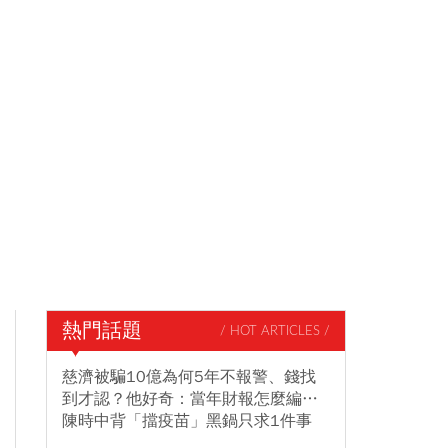
熱門話題
/ HOT ARTICLES /
慈濟被騙10億為何5年不報警、錢找
到才認？他好奇：當年財報怎麼編…
陳時中背「擋疫苗」黑鍋只求1件事