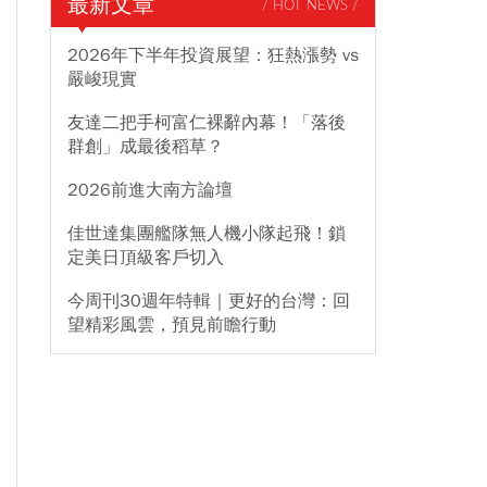
最新文章
/ HOT NEWS /
2026年下半年投資展望：狂熱漲勢 vs
嚴峻現實
友達二把手柯富仁裸辭內幕！「落後
群創」成最後稻草？
2026前進大南方論壇
佳世達集團艦隊無人機小隊起飛！鎖
定美日頂級客戶切入
今周刊30週年特輯｜更好的台灣：回
望精彩風雲，預見前瞻行動