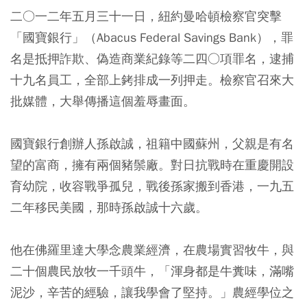
二○一二年五月三十一日，紐約曼哈頓檢察官突擊
「國寶銀行」（Abacus Federal Savings Bank），罪
名是抵押詐欺、偽造商業紀錄等二四○項罪名，逮捕
十九名員工，全部上銬排成一列押走。檢察官召來大
批媒體，大舉傳播這個羞辱畫面。
國寶銀行創辦人孫啟誠，祖籍中國蘇州，父親是有名
望的富商，擁有兩個豬鬃廠。對日抗戰時在重慶開設
育幼院，收容戰爭孤兒，戰後孫家搬到香港，一九五
二年移民美國，那時孫啟誠十六歲。
他在佛羅里達大學念農業經濟，在農場實習牧牛，與
二十個農民放牧一千頭牛，「渾身都是牛糞味，滿嘴
泥沙，辛苦的經驗，讓我學會了堅持。」農經學位之