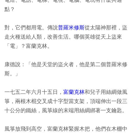
點？
對，它們都用電。傳說
普羅米修斯
從太陽神那裡，盜
走火種送給人類，改善生活。哪個英雄從天上盜來
「電」？富蘭克林。
康德說：「他是天堂的盜火者，他是第二個普羅米修
斯。」
一七五二年六月十五日，
富蘭克林
和兒子用絲綢做風
箏，兩根木棍交叉成十字型當支架，頂端伸出一段三
十公分的鐵絲，風箏線的末端用絲綢綁著一支鑰匙。
風箏放飛到高空，富蘭克林緊握木把，他們在木棚中