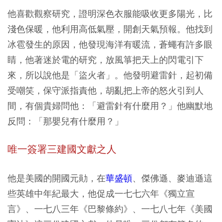
他喜歡觀察研究，證明深色衣服能吸收更多陽光，比
淺色保暖，他利用高低氣壓，開創天氣預報。他找到
冰雹發生的原因，他發現海洋有暖流，蒼蠅有許多眼
睛，他著迷於電的研究，放風箏把天上的閃電引下
來，所以說他是「盜火者」。他發明避雷針，起初備
受嘲笑，保守派指責他，胡亂把上帝的怒火引到人
間，有個貴婦問他：「避雷針有什麼用？」他幽默地
反問：「那嬰兒有什麼用？」
唯一簽署三建國文獻之人
他是美國的開國元勛，在
華盛頓
、傑佛遜、麥迪遜這
些英雄中年紀最大，他促成一七七六年《獨立宣
言》、一七八三年《巴黎條約》、一七八七年《美國