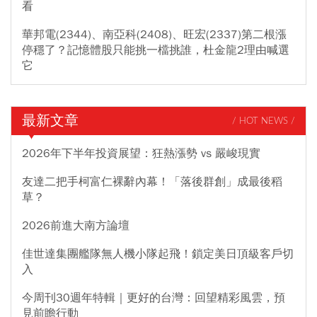
看
華邦電(2344)、南亞科(2408)、旺宏(2337)第二根漲
停穩了？記憶體股只能挑一檔挑誰，杜金龍2理由喊選
它
最新文章
/ HOT NEWS /
2026年下半年投資展望：狂熱漲勢 vs 嚴峻現實
友達二把手柯富仁裸辭內幕！「落後群創」成最後稻
草？
2026前進大南方論壇
佳世達集團艦隊無人機小隊起飛！鎖定美日頂級客戶切
入
今周刊30週年特輯｜更好的台灣：回望精彩風雲，預
見前瞻行動