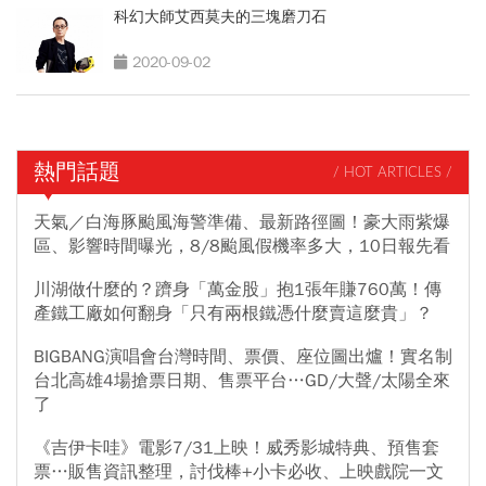
科幻大師艾西莫夫的三塊磨刀石
2020-09-02
熱門話題
/ HOT ARTICLES /
天氣／白海豚颱風海警準備、最新路徑圖！豪大雨紫爆
區、影響時間曝光，8/8颱風假機率多大，10日報先看
川湖做什麼的？躋身「萬金股」抱1張年賺760萬！傳
產鐵工廠如何翻身「只有兩根鐵憑什麼賣這麼貴」？
BIGBANG演唱會台灣時間、票價、座位圖出爐！實名制
台北高雄4場搶票日期、售票平台…GD/大聲/太陽全來
了
《吉伊卡哇》電影7/31上映！威秀影城特典、預售套
票…販售資訊整理，討伐棒+小卡必收、上映戲院一文