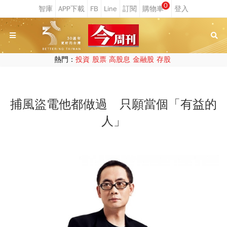
0
熱門：
投資
股票
高股息
金融股
存股
捕風盜電他都做過 只願當個「有益的
人」