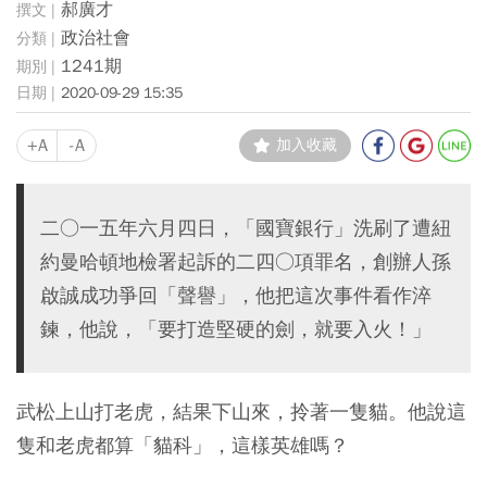
郝廣才
政治社會
1241期
2020-09-29 15:35
+A
-A
加入收藏
二○一五年六月四日，「國寶銀行」洗刷了遭紐
約曼哈頓地檢署起訴的二四○項罪名，創辦人孫
啟誠成功爭回「聲譽」，他把這次事件看作淬
鍊，他說，「要打造堅硬的劍，就要入火！」
武松上山打老虎，結果下山來，拎著一隻貓。他說這
隻和老虎都算「貓科」，這樣英雄嗎？