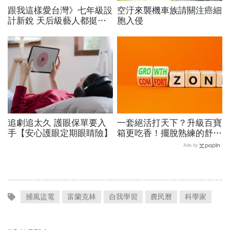
跟我這樣愛台灣》七年級設
空汙來襲機車族請關注癌細
計新銳 天后級藝人都挺他
胞入侵
陳劭彥孵品牌 勇闖倫敦時
尚圈
PR
追劇追太久 護眼保單要入
一套絕活打天下？升級百寶
手【安心護眼定期眼睛險】
箱更吃香！擺脫熟練的舒適
圈，跳出越做越窄的專業陷
Ads by
阱
捕風盜電
富蘭克林
自我學習
農民曆
科學家