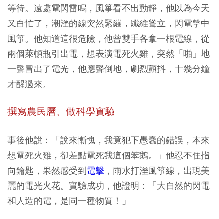
等待。遠處電閃雷鳴，風箏看不出動靜，他以為今天
又白忙了，潮溼的線突然緊繃，纖維聳立，閃電擊中
風箏。他知道這很危險，他曾雙手各拿一根電線，從
兩個萊頓瓶引出電，想表演電死火雞，突然「啪」地
一聲冒出了電光，他應聲倒地，劇烈顫抖，十幾分鐘
才醒過來。
撰寫農民曆、做科學實驗
事後他說：「說來慚愧，我竟犯下愚蠢的錯誤，本來
想電死火雞，卻差點電死我這個笨鵝。」他忍不住指
向鑰匙，果然感受到
電擊
，雨水打溼風箏線，出現美
麗的電光火花。實驗成功，他證明：「大自然的閃電
和人造的電，是同一種物質！」