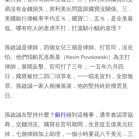
易沒有金錢損失，房利美出問題跟國寶沒關係。三，
美國銀行壞帳率平均五％，國寶○．五％，是全美最
低。哪有吃人的老虎不打，打溫馴小貓的道理？
孫啟誠是律師，四個女兒三個是律師。打官司，沒在
怕。他們找帕瓦洛斯基（Kevin Puvalowski）為主打
律師，展開反擊。官司打了三年， 一五年六月四
日，國寶被控二四○項罪名，一一唱名宣判，全部無
罪。孫啟誠一家人相擁落淚，他的堅持終於撥雲見
日。
孫啟誠在堅持什麼？
銀行
碰到這種事，通常會認罪協
商，交錢消災。國寶在官司期間，生意從五億美元狂
掉，七個律師加上助理，一個小時要花八千美元，三