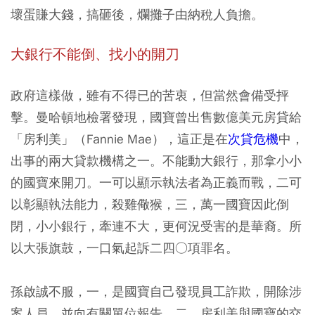
壞蛋賺大錢，搞砸後，爛攤子由納稅人負擔。
大銀行不能倒、找小的開刀
政府這樣做，雖有不得已的苦衷，但當然會備受抨
擊。曼哈頓地檢署發現，國寶曾出售數億美元房貸給
「房利美」（Fannie Mae），這正是在
次貸危機
中，
出事的兩大貸款機構之一。不能動大銀行，那拿小小
的國寶來開刀。一可以顯示執法者為正義而戰，二可
以彰顯執法能力，殺雞儆猴，三，萬一國寶因此倒
閉，小小銀行，牽連不大，更何況受害的是華裔。所
以大張旗鼓，一口氣起訴二四○項罪名。
孫啟誠不服，一，是國寶自己發現員工詐欺，開除涉
案人員，並向有關單位報告。二，房利美與國寶的交