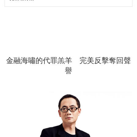
金融海嘯的代罪羔羊 完美反擊奪回聲
譽