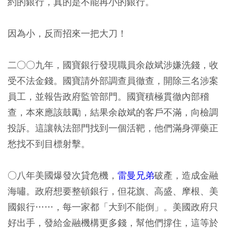
約的銀行，真的是不能再小的銀行。
因為小，反而招來一把大刀！
二○○九年，國寶銀行發現職員余啟斌涉嫌洗錢，收
受不法金錢。國寶請外部調查員徹查，開除三名涉案
員工，並報告政府監管部門。國寶積極貫徹內部稽
查，本來應該鼓勵，結果余啟斌的客戶不滿，向檢調
投訴。這讓執法部門找到一個活靶，他們滿身彈藥正
愁找不到目標射擊。
○八年美國爆發次貸危機，
雷曼兄弟
破產，造成金融
海嘯。政府想要整頓銀行，但花旗、高盛、摩根、美
國銀行……，每一家都「大到不能倒」。美國政府只
好出手，發給金融機構更多錢，幫他們撐住，這等於