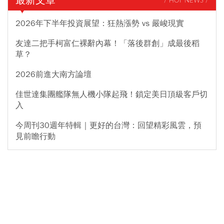
最新文章
/ HOT NEWS /
2026年下半年投資展望：狂熱漲勢 vs 嚴峻現實
友達二把手柯富仁裸辭內幕！「落後群創」成最後稻
草？
2026前進大南方論壇
佳世達集團艦隊無人機小隊起飛！鎖定美日頂級客戶切
入
今周刊30週年特輯｜更好的台灣：回望精彩風雲，預
見前瞻行動