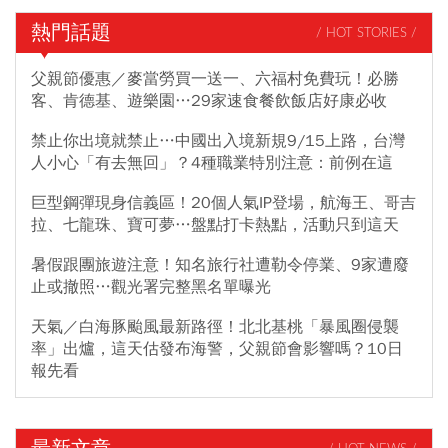
熱門話題
/ HOT STORIES /
父親節優惠／麥當勞買一送一、六福村免費玩！必勝
客、肯德基、遊樂園…29家速食餐飲飯店好康必收
禁止你出境就禁止…中國出入境新規9/15上路，台灣
人小心「有去無回」？4種職業特別注意：前例在這
巨型鋼彈現身信義區！20個人氣IP登場，航海王、哥吉
拉、七龍珠、寶可夢…盤點打卡熱點，活動只到這天
暑假跟團旅遊注意！知名旅行社遭勒令停業、9家遭廢
止或撤照…觀光署完整黑名單曝光
天氣／白海豚颱風最新路徑！北北基桃「暴風圈侵襲
率」出爐，這天估發布海警，父親節會影響嗎？10日
報先看