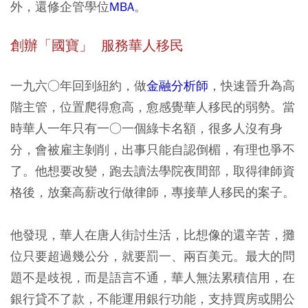
外，還修企管學位
MBA
。
創辦「國寶」 服務華人移民
一九六○年回到紐約，做
金融分析師
，快速晉升為高
階主管，位置爬得愈高，愈感覺華人移民的弱勢。當
時華人一年只有一○一個綠卡名額，很多人沒有身
分，會被雇主剝削，出事只能自認倒楣，有理也爭不
了。他想要改變，跑去讀法學院夜間部，取得律師資
格後，放棄高薪改行做律師，專接華人移民的案子。
他發現，華人在唐人街討生活，比想像的還辛苦，攤
位只要超過幾公分，就要罰一、兩百美元。最大的問
題不是歧視，而是語言不通，華人無法累積信用，在
銀行貸不了款，不能運用銀行功能，支持買房或開公