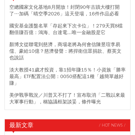
空總國家文化基地8月開放！封閉90年古蹟大樓打開
了…加碼「晴空季2026」這天登場，16件作品必看
國安基金護盤名單「存起來下次卡位」！279天買8檔
翻倍賺百億：鴻海、台達電...唯一金融股是它
顏博文從聯電到慈濟，商場老將為何會信陳昱瑄李易
儒、豪給10億？慈濟發聲：將捍衛信眾捐款、蔡英文
也說話
淡大教授41歲才投資，靠1招年賺15％！小資族「勝率
最高」ETF配置法公開：0050搭配這1種「越簡單越好
賺」
美伊戰爭戰況／川普又不打了！宣布取消「二戰以來最
大軍事行動」，稱協議框架談妥，條件曝光
最新文章
/ HOT NEWS /