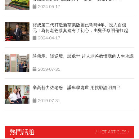
2024-05-17
寶成第二代打造新茶業版圖已耗時4年、投入百億
元！為何老爸蔡其建有了初心，由兒子蔡明倫扛起
來？
2024-04-17
談傳承、談逆境、談處世 超人老爸教懂我的人生功課
2019-07-31
棄高薪力佐老爸 謙卑學處世 用挑戰證明自己
2019-07-31
熱門話題
/ HOT ARTICLES /