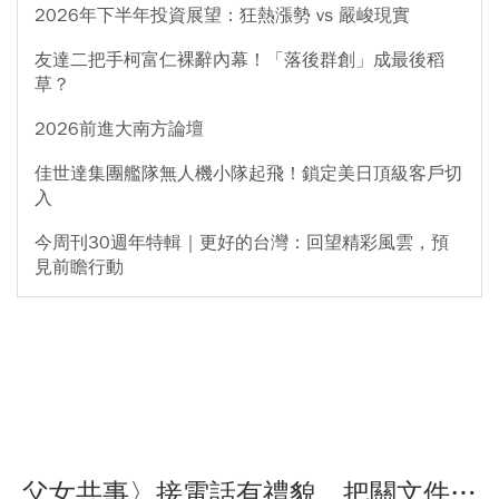
2026年下半年投資展望：狂熱漲勢 vs 嚴峻現實
友達二把手柯富仁裸辭內幕！「落後群創」成最後稻
草？
2026前進大南方論壇
佳世達集團艦隊無人機小隊起飛！鎖定美日頂級客戶切
入
今周刊30週年特輯｜更好的台灣：回望精彩風雲，預
見前瞻行動
父女共事〉接電話有禮貌、把關文件…