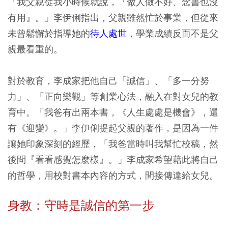
「我父親從我小時候就說，『做人做不好、念書也沒
有用』。」李伊俐指出，父親雖然忙於事業，但從來
未曾鬆懈於指導她的
待人處世
，學業成績反而不是父
親最看重的。
對於教育，李成家把他自己「誠信」、「多一分努
力」、「正向樂觀」等創業心法，融入在對女兒的教
育中。「我爸有出兩本書，《人生處處是機會》，還
有《迎變》。」李伊俐提起父親的著作，是因為一件
讓她印象深刻的經歷，「我爸當時叫我幫忙校稿，然
後問『看看感覺怎麼樣』。」李成家希望藉此將自己
的哲學，用校對書本內容的方式，間接傳達給女兒。
身教：守時是誠信的第一步