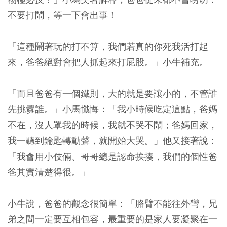
不要打鬧，等一下會出事！
「這種鬧著玩的打不算，我們若真的你死我活打起
來，爸爸絕對會把人抓起來打屁股。」小牛補充。
「而且爸爸有一個鐵則，大的就是要讓小的，不管誰
先挑釁誰。」小馬懺悔：「我小時候吃定這點，爸媽
不在，沒人罩我的時候，我就不哭不鬧；爸媽回家，
我一聽到鑰匙轉動聲，就開始大哭。」他又接著說：
「我會用小伎倆、哥哥總是認命挨揍，我們的個性爸
爸其實清楚得很。」
小牛說，爸爸的觀念很簡單：「胳臂不能往外彎，兄
弟之間一定要互相包容，最重要的是家人要凝聚在一