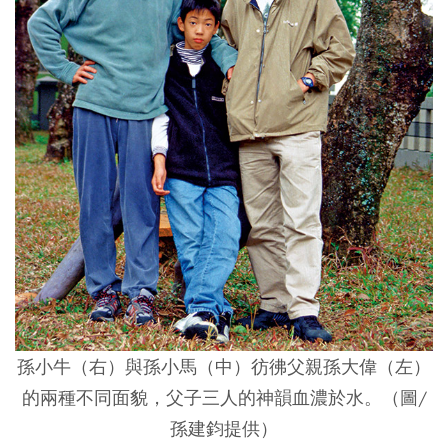
孫小牛（右）與孫小馬（中）彷彿父親孫大偉（左）
的兩種不同面貌，父子三人的神韻血濃於水。
（圖/
孫建鈞提供
）