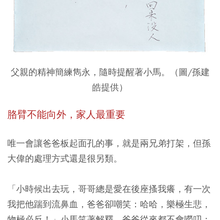
父親的精神簡練雋永，隨時提醒著小馬。（圖/孫建
皓提供）
胳臂不能向外，家人最重要
唯一會讓爸爸板起面孔的事，就是兩兄弟打架，但孫
大偉的處理方式還是很另類。
「小時候出去玩，哥哥總是愛在後座搔我癢，有一次
我把他踹到流鼻血，爸爸卻嘲笑：哈哈，樂極生悲，
物極必反！」小馬笑著解釋，爸爸從來都不會嘮叨：