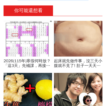
你可能還想看
PR
2026(115年)寒假何時放？
起床就先做件事，沒三天小
「這3天」先補課，再接過
腹就不見了! 肚子一天天變
年春節連放！寒假行事曆、
小！
寒假開學日一次看
PR