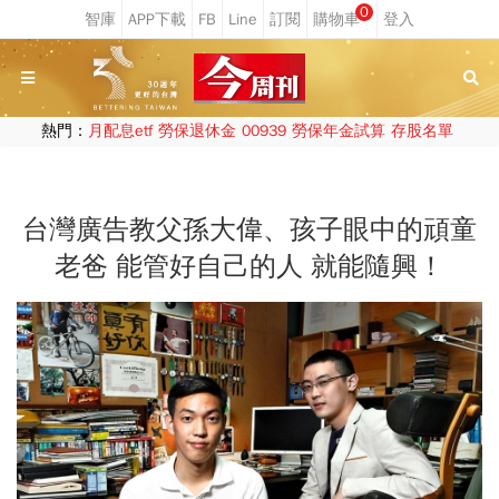
0
熱門：
月配息etf
勞保退休金
00939
勞保年金試算
存股名單
台灣廣告教父孫大偉、孩子眼中的頑童
老爸 能管好自己的人 就能隨興！