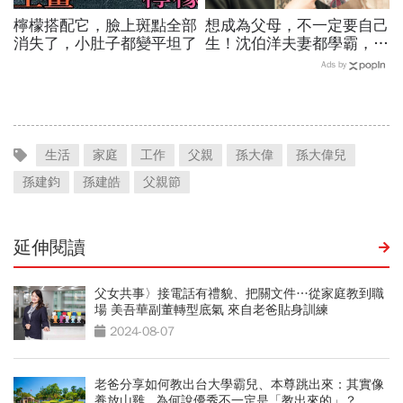
檸檬搭配它，臉上斑點全部
想成為父母，不一定要自己
消失了，小肚子都變平坦了
生！沈伯洋夫妻都學霸，歷
時兩年收養女兒：全家沒血
Ads by
緣關係，但我們彼此相愛
生活
家庭
工作
父親
孫大偉
孫大偉兒
孫建鈞
孫建皓
父親節
延伸閱讀
父女共事〉接電話有禮貌、把關文件…從家庭教到職
場 美吾華副董轉型底氣 來自老爸貼身訓練
2024-08-07
老爸分享如何教出台大學霸兒、本尊跳出來：其實像
養放山雞...為何說優秀不一定是「教出來的」？