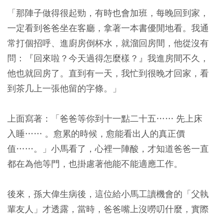
「那陣子做得很起勁，有時也會加班，每晚回到家，
一定看到爸爸坐在客廳，拿著一本書優閒地看。我通
常打個招呼、進廚房倒杯水，就溜回房間，他從沒有
問：『回來啦？今天過得怎麼樣？』我進房間不久，
他也就回房了。直到有一天，我忙到很晚才回家，看
到茶几上一張他留的字條。」
上面寫著：「爸爸等你到十一點二十五…… 先上床
入睡…… 。愈累的時候，愈能看出人的真正價
值……。」小馬看了，心裡一陣酸，才知道爸爸一直
都在為他等門，也掛慮著他能不能適應工作。
後來，孫大偉生病後，這位給小馬工讀機會的「父執
輩友人」才透露，當時，爸爸嘴上沒嘮叨什麼，實際