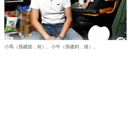
小馬（孫建皓，前）、小牛（孫建鈞，後）。