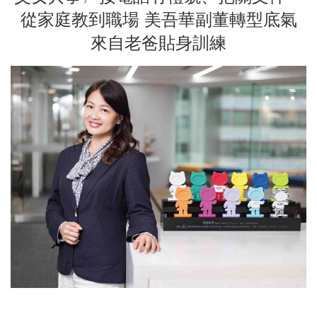
從家庭教到職場 美吾華副董轉型底氣
來自老爸貼身訓練