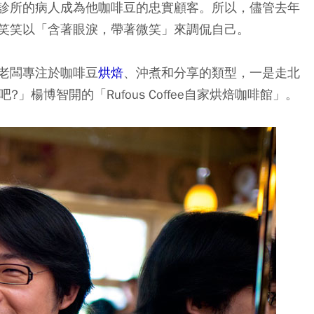
診所的病人成為他咖啡豆的忠實顧客。所以，儘管去年
笑笑以「含著眼淚，帶著微笑」來調侃自己。
老闆專注於咖啡豆
烘焙
、沖煮和分享的類型，一是走北
能吧?」楊博智開的「Rufous Coffee自家烘焙咖啡館」。