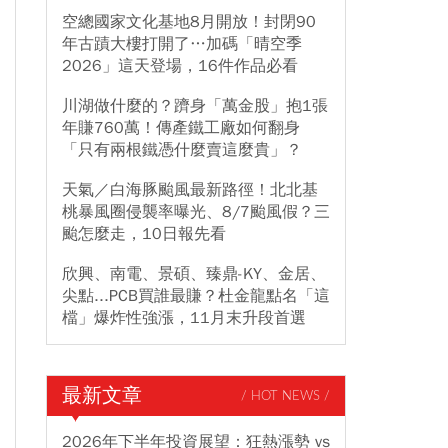
空總國家文化基地8月開放！封閉90
年古蹟大樓打開了…加碼「晴空季
2026」這天登場，16件作品必看
川湖做什麼的？躋身「萬金股」抱1張
年賺760萬！傳產鐵工廠如何翻身
「只有兩根鐵憑什麼賣這麼貴」？
天氣／白海豚颱風最新路徑！北北基
桃暴風圈侵襲率曝光、8/7颱風假？三
颱怎麼走，10日報先看
欣興、南電、景碩、臻鼎-KY、金居、
尖點...PCB買誰最賺？杜金龍點名「這
檔」爆炸性強漲，11月末升段首選
最新文章
/ HOT NEWS /
2026年下半年投資展望：狂熱漲勢 vs