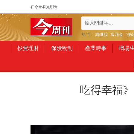
在今天看見明天
熱門：
鋼鐵股
富邦金
開發
投資理財
保險稅制
產業時事
職場
吃得幸福》Fik