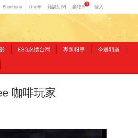
0
齡
ESG永續台灣
專題報導
今選頻道
ffee 咖啡玩家