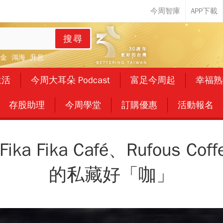
搜尋
金
鴻海
升息
生活
今周大耳朵 Podcast
富足今周起
幸福熟
存股助理
今周學堂
訂購優惠
活動報名
a Fika Café、Rufous Co
的私藏好「咖」