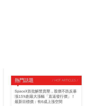
熱門話題
/ HOT ARTICLES /
SpaceX首批解禁賣壓，股價不跌反暴
漲15%創最大漲幅「直逼發行價」！
最新目標價：有6成上漲空間