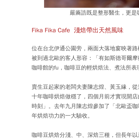
嚴㢗誥既是整形醫生，更是
Fika Fika Cafe
淺焙帶出天然風味
位在台北伊通公園旁，兩面大落地窗映著路樹、植
被到過北歐的客人形容：「有如斯德哥爾摩
咖啡館的fu，咖啡豆的輕烘焙法、煮法所
賣生豆起家的老闆夫妻陳志煌、黃玉緣，從
十年咖啡烘焙做穩了，四個月前才實現開店的
時刻」。去年九月陳志煌參加了「北歐盃咖啡
年烘焙功力的一大驗收。
咖啡豆烘焙分淺、中、深焙三種，但長年以