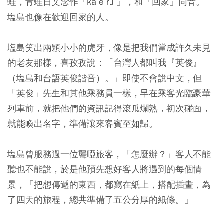
蛙，青蛙日文念作「ka e ru 」，和「回家」同音。
塩島也像在歡迎回家的人。
塩島笑出兩顆小小的虎牙，像是把我們當成許久未見
的老友那樣，喜孜孜說：「台灣人都叫我『英俊』
（塩島和台語英俊諧音）。」即使不會說中文，但
「英俊」先生和其他乘務員一樣，早在乘客光臨豪華
列車前，就把他們的資訊記得滾瓜爛熟，初次碰面，
就能喚出名字，準備讓來客賓至如歸。
塩島曾服務過一位聾啞旅客，「怎麼辦？」客人不能
聽也不能說，於是他預先想好客人將遇到的每個情
景，「把想傳遞的東西，都寫在紙上，搭配插畫，為
了四天的旅程，總共準備了五公分厚的紙條。」