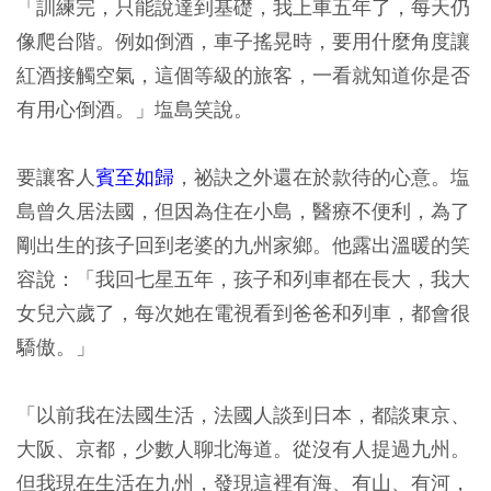
「訓練完，只能說達到基礎，我上車五年了，每天仍
像爬台階。例如倒酒，車子搖晃時，要用什麼角度讓
紅酒接觸空氣，這個等級的旅客，一看就知道你是否
有用心倒酒。」塩島笑說。
要讓客人
賓至如歸
，祕訣之外還在於款待的心意。塩
島曾久居法國，但因為住在小島，醫療不便利，為了
剛出生的孩子回到老婆的九州家鄉。他露出溫暖的笑
容說：「我回七星五年，孩子和列車都在長大，我大
女兒六歲了，每次她在電視看到爸爸和列車，都會很
驕傲。」
「以前我在法國生活，法國人談到日本，都談東京、
大阪、京都，少數人聊北海道。從沒有人提過九州。
但我現在生活在九州，發現這裡有海、有山、有河，