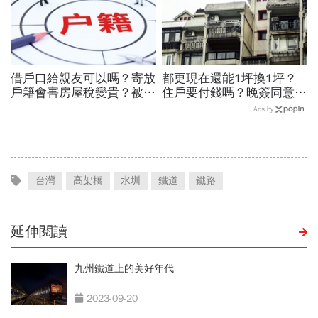
借戶口給親友可以嗎？寄放
都更現在還能1坪換1坪？
戶籍會害房屋稅變貴？被查
住戶要付錢嗎？晚簽同意書
怎麼辦？2026寄戶口必
分更多？租金補貼1個月多
Ads by
看：3/23前一定要完成這
少？7個關鍵問題全面解答
件事
台灣
高架橋
水圳
鐵道
鐵路
延伸閱讀
九州鐵道上的美好年代
2023-09-20