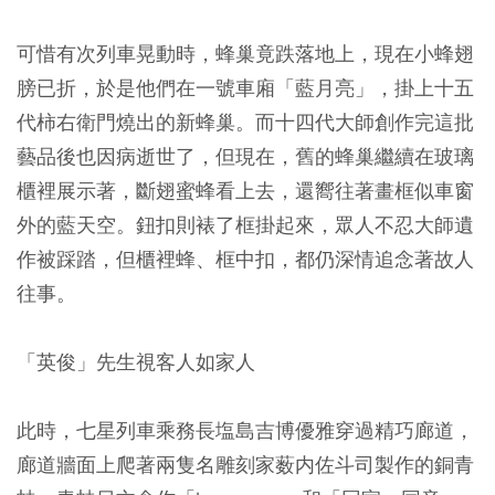
可惜有次列車晃動時，蜂巢竟跌落地上，現在小蜂翅
膀已折，於是他們在一號車廂「藍月亮」，掛上十五
代柿右衛門燒出的新蜂巢。而十四代大師創作完這批
藝品後也因病逝世了，但現在，舊的蜂巢繼續在玻璃
櫃裡展示著，斷翅蜜蜂看上去，還嚮往著畫框似車窗
外的藍天空。鈕扣則裱了框掛起來，眾人不忍大師遺
作被踩踏，但櫃裡蜂、框中扣，都仍深情追念著故人
往事。
「英俊」先生視客人如家人
此時，七星列車乘務長塩島吉博優雅穿過精巧廊道，
廊道牆面上爬著兩隻名雕刻家薮内佐斗司製作的銅青