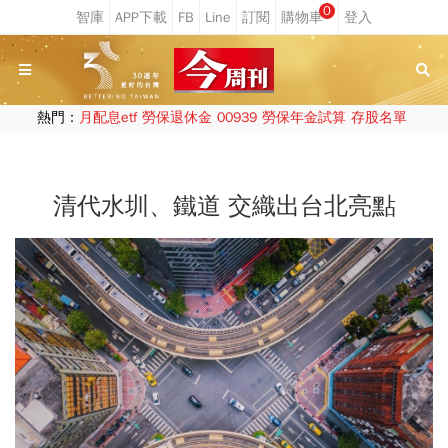
0
熱門：
月配息etf
勞保退休金
00939
勞保年金試算
存股名單
清代水圳、鐵道 交織出台北亮點