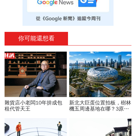
你可能還想看
雜貨店小老闆10年拚成包
新北大巨蛋位置拍板，樹林
租代管天王
機五周邊基地在哪？3原因
獲選，想卡位房市還在3字
頭，未來有上漲空間？