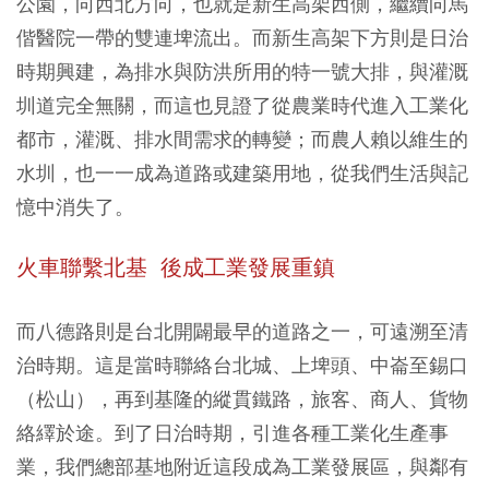
公園，向西北方向，也就是新生高架西側，繼續向馬
偕醫院一帶的雙連埤流出。而新生高架下方則是日治
時期興建，為排水與防洪所用的特一號大排，與灌溉
圳道完全無關，而這也見證了從農業時代進入工業化
都市，灌溉、排水間需求的轉變；而農人賴以維生的
水圳，也一一成為道路或建築用地，從我們生活與記
憶中消失了。
火車聯繫北基 後成工業發展重鎮
而八德路則是台北開闢最早的道路之一，可遠溯至清
治時期。這是當時聯絡台北城、上埤頭、中崙至錫口
（松山），再到基隆的縱貫鐵路，旅客、商人、貨物
絡繹於途。到了日治時期，引進各種工業化生產事
業，我們總部基地附近這段成為工業發展區，與鄰有