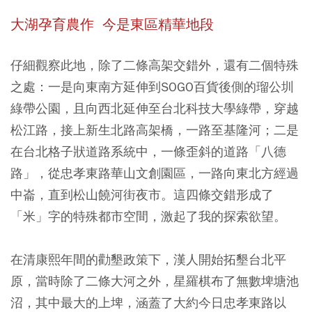
大湖孕育農作 今是東區精華地段
仔細觀察此地，除了二條高架交錯外，還有二個特殊
之處：一是向東南方延伸到SOGO百貨後側的瑠公圳
綠帶公園，且向西北延伸至台北科技大學綠帶，穿越
松江路，接上新生北路高架橋，一路至基隆河；二是
在台北格子狀道路系統中，一條歪斜的道路「八德
路」，從忠孝東路華山文創園區，一路向東北方經過
中崙，直到松山饒河街夜市。這四條交錯形成了
「米」字的特殊都市空間，激起了我的探索欲望。
在清康熙年間的勸墾政策下，漢人開始拓墾台北平
原，當時除了二條大河之外，星羅棋布了無數埤塘池
沼，其中最大的上埤，涵蓋了大約今日忠孝東路以