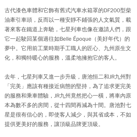
古代漆色車體和它飾有舊式汽車水箱罩的DF200型柴
油牽引車頭，反而以一種安靜不鋪張的人文氣質，載
著來客在鐵道上奔馳，七星列車也像在邀請人們，跟
它一起駛回某個過往如Belle Époque（美好年代）的
夢中。它用前工業時期手工職人的匠心、九州原生文
化，和獨特暖心的服務，溫柔地擁抱它的客人。
去年，七星列車又進一步升級，唐池恒二和JR九州對
「完美」應該有種接近病態的堅持，為了追求更完美
的服務和乘車體驗，JR九州竟然把心一橫，將車內原
本為數不多的房間，從十四間再減為十間。唐池對七
星是很有信心的，即使客人減少，與其省成本，不如
提供更美好的服務，讓頂級品牌更頂級。