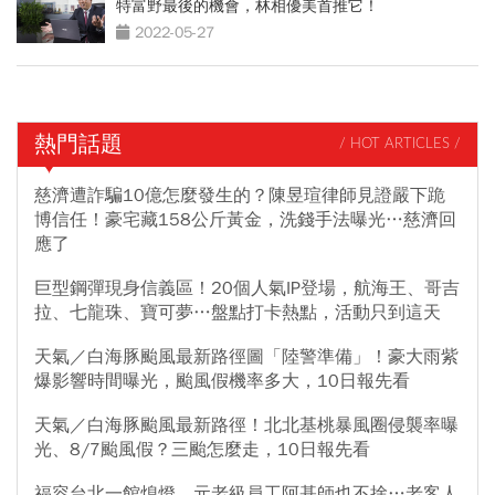
特富野最後的機會，林相優美首推它！
2022-05-27
熱門話題
/ HOT ARTICLES /
慈濟遭詐騙10億怎麼發生的？陳昱瑄律師見證嚴下跪
博信任！豪宅藏158公斤黃金，洗錢手法曝光…慈濟回
應了
巨型鋼彈現身信義區！20個人氣IP登場，航海王、哥吉
拉、七龍珠、寶可夢…盤點打卡熱點，活動只到這天
天氣／白海豚颱風最新路徑圖「陸警準備」！豪大雨紫
爆影響時間曝光，颱風假機率多大，10日報先看
天氣／白海豚颱風最新路徑！北北基桃暴風圈侵襲率曝
光、8/7颱風假？三颱怎麼走，10日報先看
福容台北一館熄燈，元老級員工阿基師也不捨…老客人