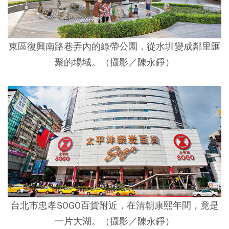
東區復興南路巷弄內的綠帶公園，從水圳變成鄰里匯
聚的場域。
（攝影／陳永錚）
台北市忠孝SOGO百貨附近，在清朝康熙年間，竟是
一片大湖。（攝影／陳永錚）