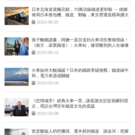
日本北海道賞楓完銷，70萬頂級鐵道更秒殺 … 雄獅
佈局日本推包機、鐵道、郵輪，東京營運規模再擴大
2023-08-25
孫子離鄉讀書，阿嬤一直目送到火車消失整個視線！
《南方，寂寞鐵道》：火車站，修習離別的人生修煉
場
2023-06-12
火車如何大幅減碳？日本的鐵路零碳挑戰：鐵道碳中
和，電力來源成關鍵
2023-03-16
《悲情城市》經典火車一景...讓老謝決定從嶺腳到望
古，尋訪台灣百年鐵道文化的底藴
2023-03-08
曾是鄒族人的狩獵徑、運木材的鐵道 謝金河：把握