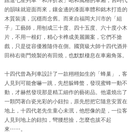
踏進七星列車「和洋折衷」昭和風格的車廂，舊時代
的韻味就迎面而來，鑲金邊的漆面車體和銘木打造的
木質裝潢，沉穩而念舊。而來自福岡大川市的「組
子」工藝師，用刨成三十度、四十五度、六十度小木
片，不用一根釘，精心卡榫成美麗圖案，它們不搶
戲，只是從容優雅隨侍在側。國寶級大師十四代酒井
田柿右衛門燒製的有田燒，也默默棲息在車廂角落。
十四代曾為列車設計了一款栩栩如生的「蜂巢」，客
人見到可能會嚇一跳，先想躲蜂螫，發現蜜蜂一動不
動，才赫然發現那是精工細作的藝術品。他還燒出了
一顆閃著白瓷光彩的小鈕扣，原先想把它隨意安置在
地上，十四代老先生童心未泯，他想像的是，一位客
人見到地上的鈕扣，彎腰想撿，怎麼也拔不起
來……。