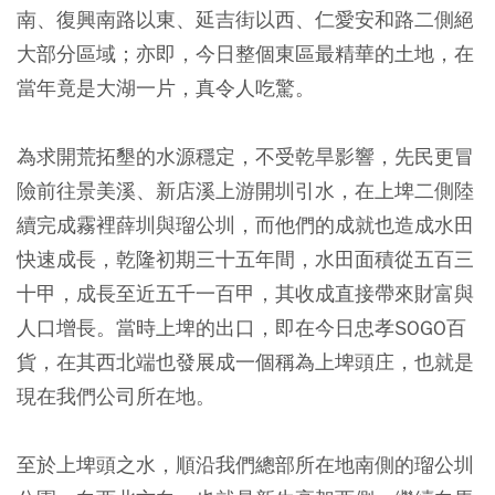
南、復興南路以東、延吉街以西、仁愛安和路二側絕
大部分區域；亦即，今日整個東區最精華的土地，在
當年竟是大湖一片，真令人吃驚。
為求開荒拓墾的水源穩定，不受乾旱影響，先民更冒
險前往景美溪、新店溪上游開圳引水，在上埤二側陸
續完成霧裡薛圳與瑠公圳，而他們的成就也造成水田
快速成長，乾隆初期三十五年間，水田面積從五百三
十甲，成長至近五千一百甲，其收成直接帶來財富與
人口增長。當時上埤的出口，即在今日忠孝SOGO百
貨，在其西北端也發展成一個稱為上埤頭庄，也就是
現在我們公司所在地。
至於上埤頭之水，順沿我們總部所在地南側的瑠公圳