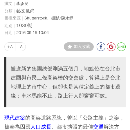
李彥良
藝文風尚
Shutterstock、攝影/陳永錚
1030期
2016-09-15 10:04
+A
-A
加入收藏
搬進新的集團總部剛滿五個月，地點位在台北市
建國與市民二條高架橋的交會處，算得上是台北
地理上的市中心，但卻也是某種定義上的都市邊
緣；車水馬龍不止，路上行人卻寥寥可數。
現代建築
的高架道路系統，曾以「公路主義」之姿，
被奉為因應
人口成長
、都市擴張的最佳
交通
解決方