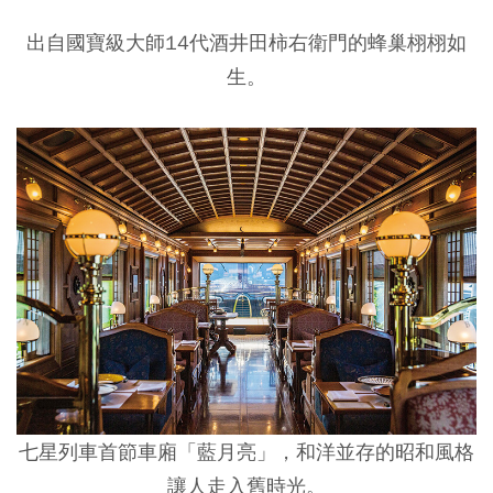
出自國寶級大師14代酒井田柿右衛門的蜂巢栩栩如
生。
七星列車首節車廂「藍月亮」，和洋並存的昭和風格
讓人走入舊時光。