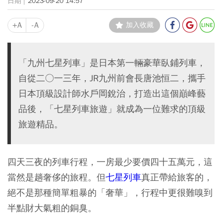
2023-09-20 14:57
+A
-A
加入收藏
「九州七星列車」是日本第一輛豪華臥鋪列車，
自從二○一三年，JR九州前會長唐池恒二，攜手
日本頂級設計師水戶岡銳治，打造出這個巔峰藝
品後，「七星列車旅遊」就成為一位難求的頂級
旅遊精品。
四天三夜的列車行程，一房最少要價四十五萬元，這
當然是趟奢侈的旅程。但
七星列車
真正帶給旅客的，
絕不是那種簡單粗暴的「奢華」，行程中更很難嗅到
半點財大氣粗的銅臭。