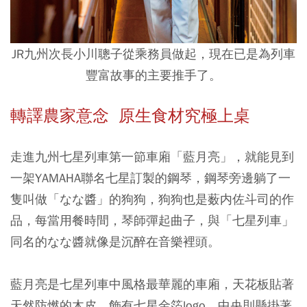
JR九州次長小川聰子從乘務員做起，現在已是為列車
豐富故事的主要推手了。
轉譯農家意念 原生食材究極上桌
走進九州七星列車第一節車廂「藍月亮」，就能見到
一架YAMAHA聯名七星訂製的鋼琴，鋼琴旁邊躺了一
隻叫做「なな醬」的狗狗，狗狗也是薮内佐斗司的作
品，每當用餐時間，琴師彈起曲子，與「七星列車」
同名的なな醬就像是沉醉在音樂裡頭。
藍月亮是七星列車中風格最華麗的車廂，天花板貼著
天然防燃的木皮，飾有七星金箔logo。中央則懸掛著