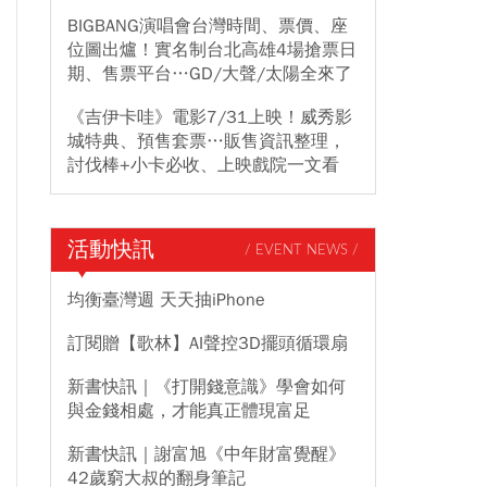
BIGBANG演唱會台灣時間、票價、座
位圖出爐！實名制台北高雄4場搶票日
期、售票平台…GD/大聲/太陽全來了
《吉伊卡哇》電影7/31上映！威秀影
城特典、預售套票…販售資訊整理，
討伐棒+小卡必收、上映戲院一文看
活動快訊
/ EVENT NEWS /
均衡臺灣週 天天抽iPhone
訂閱贈【歌林】AI聲控3D擺頭循環扇
新書快訊｜《打開錢意識》學會如何
與金錢相處，才能真正體現富足
新書快訊｜謝富旭《中年財富覺醒》
42歲窮大叔的翻身筆記