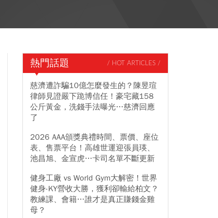
熱門話題
/ HOT ARTICLES /
慈濟遭詐騙10億怎麼發生的？陳昱瑄
律師見證嚴下跪博信任！豪宅藏158
公斤黃金，洗錢手法曝光…慈濟回應
了
2026 AAA頒獎典禮時間、票價、座位
表、售票平台！高雄世運迎張員瑛、
池昌旭、金宣虎…卡司名單不斷更新
健身工廠 vs World Gym大解密！世界
健身-KY營收大勝，獲利卻輸給柏文？
教練課、會籍…誰才是真正賺錢金雞
母？