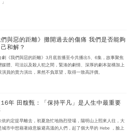
。」
我們與惡的距離》攤開過去的傷痛 我們是否能夠
自己和解？
台劇《我們與惡的距離》3月底首播至今共播出5、6集，故事聚焦
灣媒體、司法以及殺人犯之間，緊湊的劇情、深厚的劇本架構加上
派演員的賣力演出，果然不負眾望，取得一致高評價。
道16年 田馥甄：「保持平凡」是人生中最重要
事
未依約定提早離去，初夏急忙地熱烈登場，陽明山上熙來人往，大
是城市中想藉著綠意躲避高溫的人們，起了個大早的 Hebe ，臉上