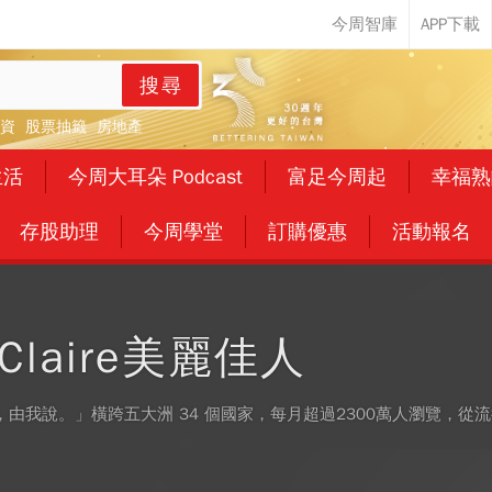
搜尋
資
股票抽籤
房地產
生活
今周大耳朵 Podcast
富足今周起
幸福熟
存股助理
今周學堂
訂購優惠
活動報名
 Claire美麗佳人
，由我說。」橫跨五大洲 34 個國家，每月超過2300萬人瀏覽，