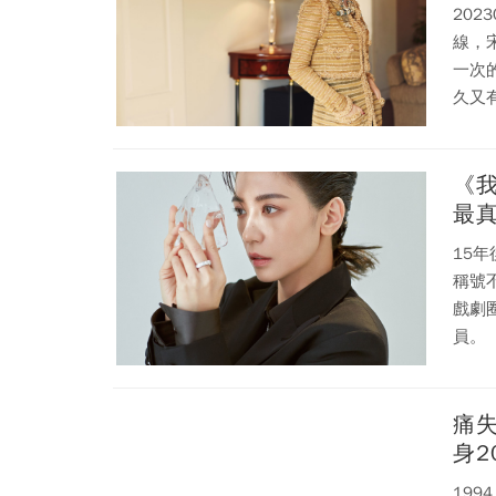
202
線，
一次
久又有電視
訪，
《
最
15
稱號
戲劇
員。
痛失
身
19