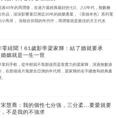
超過45年的周潤發，在港片最經典最好的七O、八O年代，無數膾
口作品，深深影響著亞洲近20年的娛樂產業，《英雄本色》系列電
的小馬哥， 深植在你我的年代中，周潤發就是最佳的天王代名
2年零緋聞！61歲影帝梁家輝：結了婚就要承
，婚姻就是一生一世
帝拿到手軟，從年輕就不靠顏值而是靠實力的梁家輝，演過無數港
影，在那個港片風靡全亞洲的年代裡，梁家輝的名字總會和經典畫
號。
宋慧喬：我的個性七分強，三分柔...要愛就要
愛，不是我的不強求