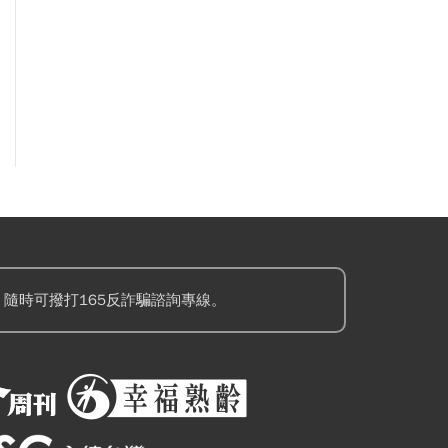
隨時可撥打165反詐騙諮詢專線。