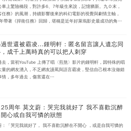
公車上驚險橋段，對許多6、7年級生來說，記憶猶新。九Ｏ末，
客任務》的風潮，持續影響後來的科幻電影的視覺與劇情主軸，
14年帶著《捍衛任務》回歸，堪稱是近年好萊塢影史最成功的角色
。
過世還被霸凌...鍾明軒：匿名留言讓人遺忘同
心，成千上萬時真的可以把人刺穿
過去，當初YouTube 上傳了唱〈煎熬〉影片的鍾明軒，因特殊的唱
大量的網友湧入，不乏網友謾罵與語言霸凌，堅信自己根本沒做錯
事情，多年過去，傷害還在…
25周年 莫文蔚：哭完我就好了 我不喜歡沉醉
不開心或自我可憐的狀態
蔚：「哭完我就好了， 我不喜歡沉醉在不開心 ，或是自我可憐的