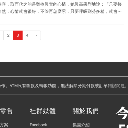
倦容，取而代之的是難掩興奮的心情，她興高采烈地說：「只要接
自然，心情就會很好，不管再怎麼累，只要呼吸到芬多精，就會讓
有精神。」
2
3
4
»
操作。ATM只有匯款及轉帳功能，無法解除分期付款或訂單錯誤問題。
閱零售
社群媒體
關於我們
方案
Facebook
集團介紹