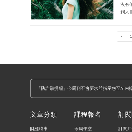
沒有
觸大
我很
«
1
「防詐騙提醒」今周刊不會要求並指示您至ATM
文章分類
課程報名
訂
財經時事
今周學堂
訂閱戶