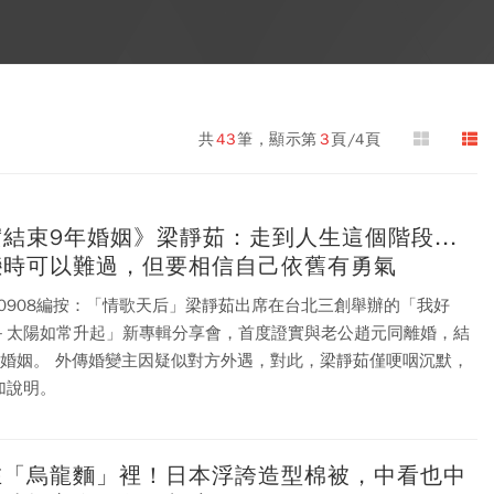
共
43
筆，顯示第
3
頁/4頁
結束9年婚姻》梁靜茹：走到人生這個階段...
戀時可以難過，但要相信自己依舊有勇氣
190908編按：「情歌天后」梁靜茹出席在台北三創舉辦的「我好
－太陽如常升起」新專輯分享會，首度證實與老公趙元同離婚，結
似對方外遇，對此，梁靜茹僅哽咽沉默，
加說明。
在「烏龍麵」裡！日本浮誇造型棉被，中看也中