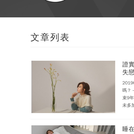
文章列表
證實
失
20
嗎？
束9年婚姻。 外傳婚變主因疑
未多
睡