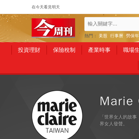
在今天看見明天
熱門：
美股
行事曆
勞保年
投資理財
保險稅制
產業時事
職場
Marie
「世界女人的故事
界女人發聲。