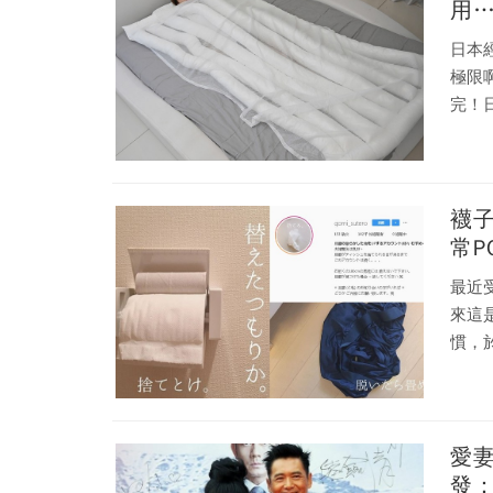
用
日本
極限
完！
襪
常P
最近受
來這
慣，
愛妻
發