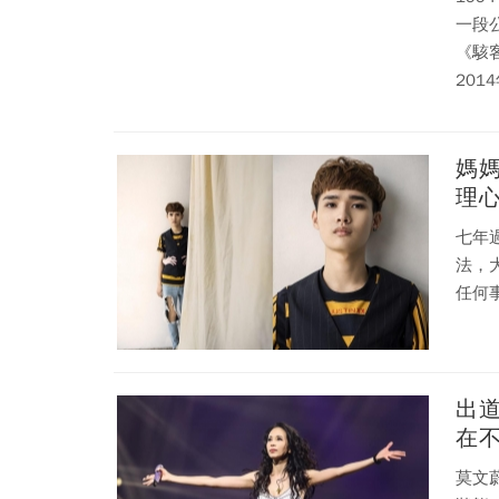
一段
《駭
20
之一
媽媽
理
七年
法，
任何
出道
在
莫文