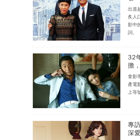
出道
炙人
影中
詞。
3
擔
拿影
產電
上等
專訪
深