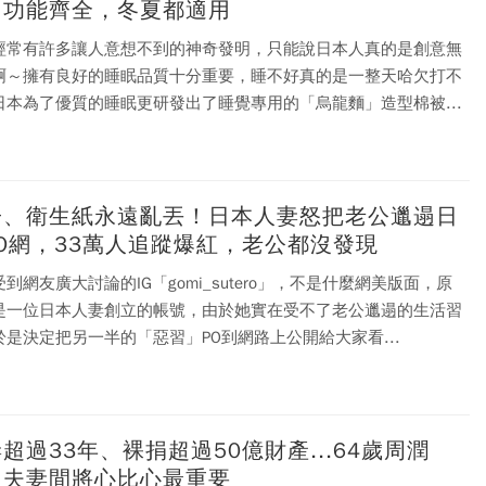
…功能齊全，冬夏都適用
經常有許多讓人意想不到的神奇發明，只能說日本人真的是創意無
啊～擁有良好的睡眠品質十分重要，睡不好真的是一整天哈欠打不
日本為了優質的睡眠更研發出了睡覺專用的「烏龍麵」造型棉被...
子、衛生紙永遠亂丟！日本人妻怒把老公邋遢日
O網，33萬人追蹤爆紅，老公都沒發現
到網友廣大討論的IG「gomi_sutero」，不是什麼網美版面，原
是一位日本人妻創立的帳號，由於她實在受不了老公邋遢的生活習
於是決定把另一半的「惡習」PO到網路上公開給大家看...
超過33年、裸捐超過50億財產...64歲周潤
：夫妻間將心比心最重要