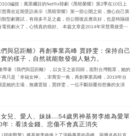
30310編按：萬眾矚目的Netflix韓劇《黑暗榮耀》第2季在10日上
宋慧喬在近期受訪表示《黑暗荣耀》第一部公開之前，擔心自己第
的類型劇嘗試，有很多不足之處，但公開後反應良好，也是時隔很
劇火了，心情真的很好。 本篇文章是2014年宋慧喬接受專
剖析自己的個性與戀愛觀...
我們與惡距離》再創事業高峰 賈靜雯：保持自己
真實的樣子，自然就能散發個人魅力。
年後帶著《我們與惡距離》，以女王之姿回歸，面對台灣觀眾，她的
不再只是「幸福女神」，宋喬安一角，再創事業高峰，2019年台
圈是她的主場，無庸置疑，賈靜雯，一位不斷顛覆你想像的女演
女兒、愛人、妹妹...54歲男神基努李維為愛單
20年：看淡金錢、悲傷不會真正消失
94《捍衛戰警》將基努李維推上了演藝事業的高峰，與珊卓布拉克