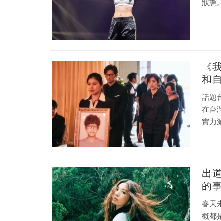
狀態
《
和
話題
在台
實力
出
的
春天
概都