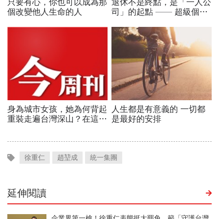
徐重仁
趙堃成
統一集團
延伸閱讀
企業界第一槍！徐重仁表態挺大罷免，籲「守護台灣