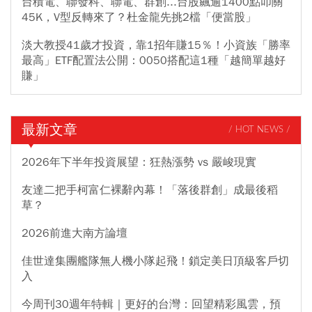
台積電、聯發科、聯電、群創...台股飆逾1400點叩關
45K，V型反轉來了？杜金龍先挑2檔「便當股」
淡大教授41歲才投資，靠1招年賺15％！小資族「勝率
最高」ETF配置法公開：0050搭配這1種「越簡單越好
賺」
最新文章
/ HOT NEWS /
2026年下半年投資展望：狂熱漲勢 vs 嚴峻現實
友達二把手柯富仁裸辭內幕！「落後群創」成最後稻
草？
2026前進大南方論壇
佳世達集團艦隊無人機小隊起飛！鎖定美日頂級客戶切
入
今周刊30週年特輯｜更好的台灣：回望精彩風雲，預