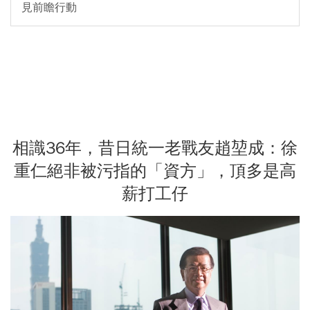
見前瞻行動
相識36年，昔日統一老戰友趙堃成：徐
重仁絕非被污指的「資方」，頂多是高
薪打工仔