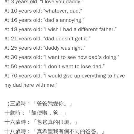
At 3 years old: “I love you daddy.”
At 10 years old: “whatever, dad.”
At 16 years old: “dad's annoying.”
At 18 years old: “I wish I had a different father.”
At 21 years old: “dad doesn't get it.”
At 25 years old: “daddy was right.”
At 30 years old: “I want to see how dad's doing.”
At 50 years old: “I don't want to lose dad.”
At 70 years old: “I would give up everything to have
my dad here with me.”
（三歲時：「爸爸我愛你。」
十歲時：「隨便啦，爸。」
十六歲時：「爸爸真的很煩。」
十八歲時：「真希望我有個不同的爸爸。」