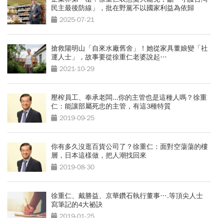
民主最後防線」，批在野黨不以國家利益為依歸
2025-07-21
搶救陽明山「自來水廠舊舍」！她從家具董娘變「社
運人士」，故事要從徐重仁老婆說起…
2021-10-29
壓榨員工、奉承老闆...你的主管也是這種人嗎？徐重
仁：能讓部屬死忠的主管，有這3種特質
2019-09-25
你有多久沒逛百貨公司了？徐重仁：面對空蕩蕩的樓
層，日本這樣做，把人潮找回來
2019-08-30
徐重仁、戴勝益、京華鑽石執行董事….等頂尖人士
寫筆記的4大祕訣
2019-01-25