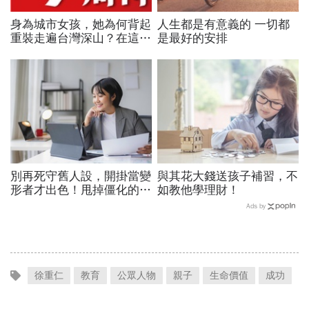
身為城市女孩，她為何背起
人生都是有意義的 一切都
重裝走遍台灣深山？在這座
是最好的安排
世界少見的高山島嶼，她找
到人生答案
別再死守舊人設，開掛當變
與其花大錢送孩子補習，不
形者才出色！甩掉僵化的
如教他學理財！
「做自己」，用「隨機應
Ads by
變」解鎖職涯
徐重仁
教育
公眾人物
親子
生命價值
成功