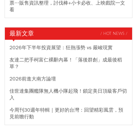
票…販售資訊整理，討伐棒+小卡必收、上映戲院一文
看
最新文章
/ HOT NEWS /
2026年下半年投資展望：狂熱漲勢 vs 嚴峻現實
友達二把手柯富仁裸辭內幕！「落後群創」成最後稻
草？
2026前進大南方論壇
佳世達集團艦隊無人機小隊起飛！鎖定美日頂級客戶切
入
今周刊30週年特輯｜更好的台灣：回望精彩風雲，預
見前瞻行動