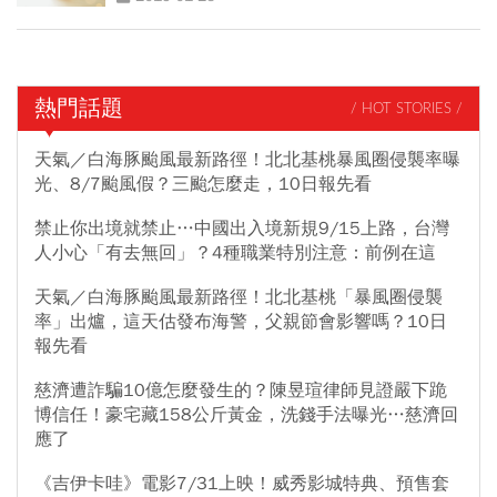
熱門話題
/ HOT STORIES /
天氣／白海豚颱風最新路徑！北北基桃暴風圈侵襲率曝
光、8/7颱風假？三颱怎麼走，10日報先看
禁止你出境就禁止…中國出入境新規9/15上路，台灣
人小心「有去無回」？4種職業特別注意：前例在這
天氣／白海豚颱風最新路徑！北北基桃「暴風圈侵襲
率」出爐，這天估發布海警，父親節會影響嗎？10日
報先看
慈濟遭詐騙10億怎麼發生的？陳昱瑄律師見證嚴下跪
博信任！豪宅藏158公斤黃金，洗錢手法曝光…慈濟回
應了
《吉伊卡哇》電影7/31上映！威秀影城特典、預售套