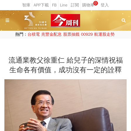
0
熱門：
台積電
兆豐金配息
股票抽籤
00929
航運股走勢
流通業教父徐重仁 給兒子的深情祝福
生命各有價值，成功沒有一定的詮釋