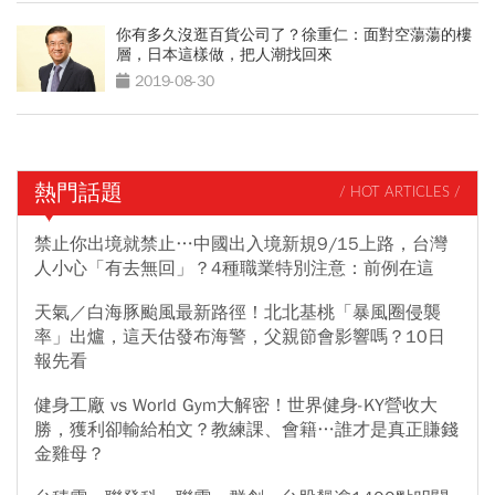
你有多久沒逛百貨公司了？徐重仁：面對空蕩蕩的樓
層，日本這樣做，把人潮找回來
2019-08-30
熱門話題
/ HOT ARTICLES /
禁止你出境就禁止…中國出入境新規9/15上路，台灣
人小心「有去無回」？4種職業特別注意：前例在這
天氣／白海豚颱風最新路徑！北北基桃「暴風圈侵襲
率」出爐，這天估發布海警，父親節會影響嗎？10日
報先看
健身工廠 vs World Gym大解密！世界健身-KY營收大
勝，獲利卻輸給柏文？教練課、會籍…誰才是真正賺錢
金雞母？