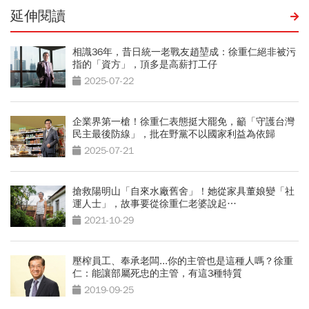
延伸閱讀
相識36年，昔日統一老戰友趙堃成：徐重仁絕非被污
指的「資方」，頂多是高薪打工仔
2025-07-22
企業界第一槍！徐重仁表態挺大罷免，籲「守護台灣
民主最後防線」，批在野黨不以國家利益為依歸
2025-07-21
搶救陽明山「自來水廠舊舍」！她從家具董娘變「社
運人士」，故事要從徐重仁老婆說起…
2021-10-29
壓榨員工、奉承老闆...你的主管也是這種人嗎？徐重
仁：能讓部屬死忠的主管，有這3種特質
2019-09-25