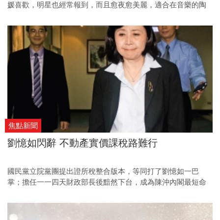
媛喜歡，明星也經常報到，而且愈夜愈美麗，適合在音樂的陶
醉下，小飲微醺，恣意隨興。
焦點新聞
劉憶如閃辭 不動產實價課稅路難行
國民黨立院黨團提出證所稅整合版本，等同打了劉憶如一巴
掌；擔任一一四天財政部長後黯然下台，成為陳沖內閣最短命
的閣員。