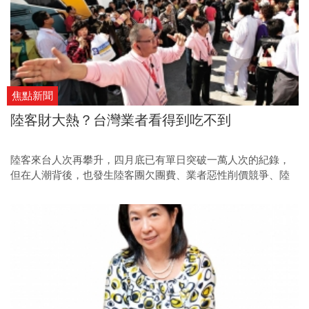
焦點新聞
陸客財大熱？台灣業者看得到吃不到
陸客來台人次再攀升，四月底已有單日突破一萬人次的紀錄，
但在人潮背後，也發生陸客團欠團費、業者惡性削價競爭、陸
客破壞觀光景點等問題，台灣業者真能賺到陸客財嗎？各界都
畫下一個大問號。