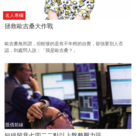
名人專欄
拯救歐吉桑大作戰
歐吉桑無所謂，但較慘的是有不年輕的自覺，卻強要別人否
認，到處問人說：「我是歐吉桑？」
股債前線
短線留意七四二二點以上盤整壓力區