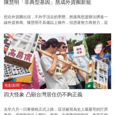
陳慧明「非典型基因」熬成外資圈新寵
想在外資圈出頭，不外乎頂尖的學歷、然後再想盡辦法擠進一
線外資券商。陳慧明不具備以上條件，但憑著努力再努力，這
位台灣小孩在眾多半導體分析師中，闖出一片天，成為最值得
期待的明日之星。
焦點新聞
四大怪象 凸顯台灣居住仍不夠正義
去年六月一日奢侈稅正式上路，這項被視為史上最嚴苛的打房