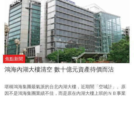
焦點新聞
鴻海內湖大樓清空 數十億元資產待價而沽
堪稱鴻海集團最氣派的台北內湖大樓，近期鬧「空城計」。原
因不是鴻海集團業績不佳，而是原在內湖大樓上班的ＮＢ事業
群與群創台北辦公室員工，已自內湖撤出，分別搬回鴻海新北
土城總部與群創苗栗竹南總公司。