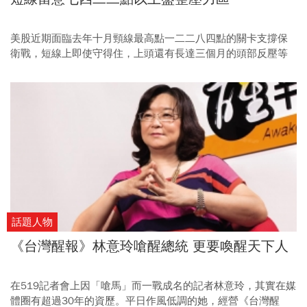
美股近期面臨去年十月頸線最高點一二二八四點的關卡支撐保
衛戰，短線上即使守得住，上頭還有長達三個月的頭部反壓等
著要消化，如果美股能守住頸線支撐，全球股市短線反彈可
期。
話題人物
《台灣醒報》林意玲嗆醒總統 更要喚醒天下人
在519記者會上因「嗆馬」而一戰成名的記者林意玲，其實在媒
體圈有超過30年的資歷。平日作風低調的她，經營《台灣醒