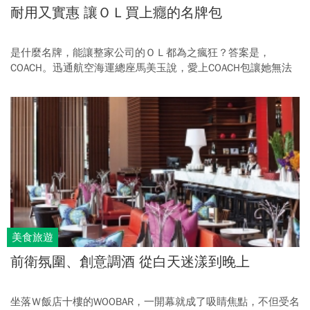
耐用又實惠 讓ＯＬ買上癮的名牌包
是什麼名牌，能讓整家公司的ＯＬ都為之瘋狂？答案是，
COACH。迅通航空海運總座馬美玉說，愛上COACH包讓她無法
自拔，至今讓她最難忘的，是女兒送她的第一個包。
美食旅遊
前衛氛圍、創意調酒 從白天迷漾到晚上
坐落Ｗ飯店十樓的WOOBAR，一開幕就成了吸睛焦點，不但受名