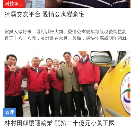
科技線上
獨霸交友平台 愛情公寓變豪宅
當媒人做好事，還可以賺大錢。愛情公寓去年每股稅後純益高
達三十八．八元，並計畫在六月上興櫃，最快年底或明年初就
可以正式掛牌。
管理
林村田顛覆運輸業 開拓二十億元小黃王國