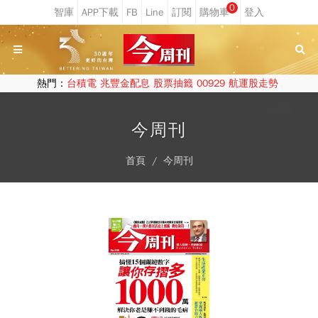
0
熱門：
台積電
兆豐金配息
股票抽籤
00929
航運股走勢
今周刊
首頁
今周刊