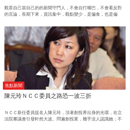
觀眾自己當自己的的新聞守門人，不會自打嘴巴，不會看反對
的言論，長期下來，資訊集中，觀點變少，是偏食，也是偏
執。
焦點新聞
陳元玲ＮＣＣ委員之路恐一波三折
ＮＣＣ新任委員提名人陳元玲，頂著創投界出身的光環，在立
法院審議會引發軒然大波。問遍創投業，幾乎沒人認識她；不
過，說起陳元玲的另一半戴章揮，創投界倒是對這位橫跨兩岸