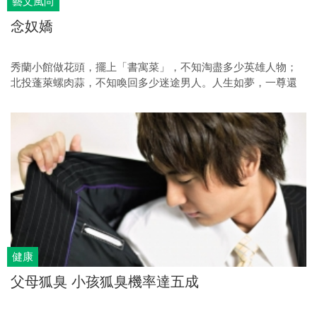
藝文風尚
念奴嬌
秀蘭小館做花頭，擺上「書寓菜」，不知淘盡多少英雄人物；
北投蓬萊螺肉蒜，不知喚回多少迷途男人。人生如夢，一尊還
酹江月。
健康
父母狐臭 小孩狐臭機率達五成