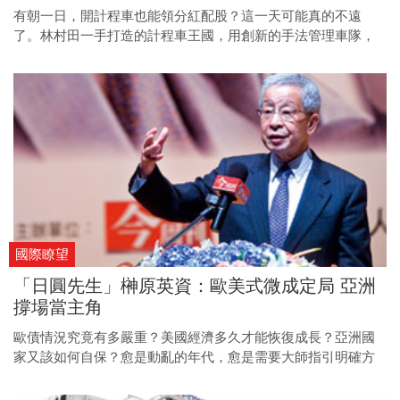
有朝一日，開計程車也能領分紅配股？這一天可能真的不遠
了。林村田一手打造的計程車王國，用創新的手法管理車隊，
未來很有機會複製到中國市場，成為兩岸的「小黃大亨」。
國際瞭望
「日圓先生」榊原英資：歐美式微成定局 亞洲
撐場當主角
歐債情況究竟有多嚴重？美國經濟多久才能恢復成長？亞洲國
家又該如何自保？愈是動亂的年代，愈是需要大師指引明確方
向。《今周刊》再次邀請「日圓先生」榊原英資來台參與論
壇，為投資人解除心中疑惑，找出未來全球的成長動力。