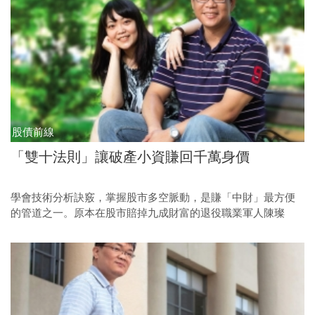
慧，越活越有錢。
股債前線
「雙十法則」讓破產小資賺回千萬身價
學會技術分析訣竅，掌握股市多空脈動，是賺「中財」最方便
的管道之一。原本在股市賠掉九成財富的退役職業軍人陳璨
瑋，形容自己靠著「瘋狂」般地學習技術分析，打贏了個人財
富逆轉勝的漂亮戰役。