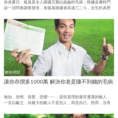
炎炎夏日，狐臭是令人困擾又難以啟齒的毛病；根據皮膚科門
診一項問卷調查發現，有狐臭困擾者高達三二％，女生約為男
生的三倍。面對惱人的狐臭，醫師建議不想動刀的民眾，少吃
肉、多吃蔬果就可以改善。
聰明理財
讓你存摺多1000萬 解決你老是賺不到錢的毛病
無知、怠惰、貪婪、恐懼……，是投資理財最常遭遇的敵人，
一言以蔽之，你最大的敵人不是別人，而是自己。然而，沒有
什麼能比數字，更能成為自我管理與反省的利器，搞懂專家、
達人以實戰經驗萃取出的15個數字力，讓你的人生越算越有智