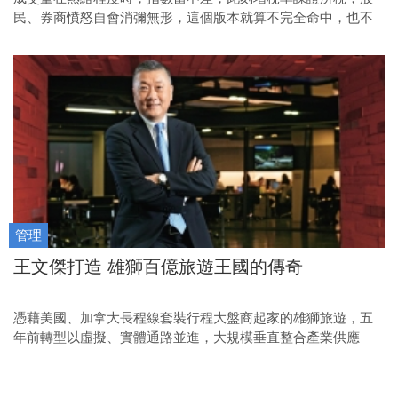
民、券商憤怒自會消彌無形，這個版本就算不完全命中，也不
遠了。
管理
王文傑打造 雄獅百億旅遊王國的傳奇
憑藉美國、加拿大長程線套裝行程大盤商起家的雄獅旅遊，五
年前轉型以虛擬、實體通路並進，大規模垂直整合產業供應
鏈，在競爭激烈的旅遊界，走出殺價微利的困境，股票也將在
資本市場掛牌。