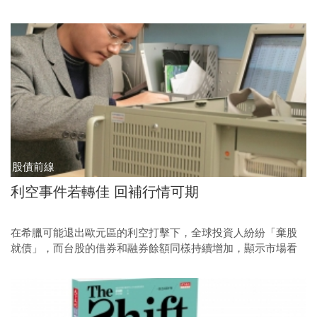
報》已3年半，貴為社長卻仍跑在第一線新聞現場；她說，新聞
工作是上帝要她走的一條路。
股債前線
利空事件若轉佳 回補行情可期
在希臘可能退出歐元區的利空打擊下，全球投資人紛紛「棄股
就債」，而台股的借券和融券餘額同樣持續增加，顯示市場看
空者眾，對後勢也極度悲觀。然而如果六月十七日希臘選舉沒
有脫序演出，則空單回補所推升的行情可多加留意。