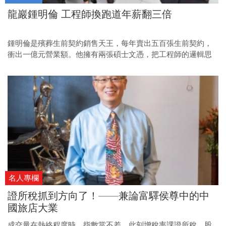
龍巖鍾明倫 工程師換跑道年薪翻三倍
鍾明倫是殯葬生前契約銷售天王，每年賣出五百張生前契約，
衝出一億元營業額。他擁有兩張碩士文憑，把工程師的邏輯思
考能力拿到殯葬業發展，逆勢在艱困的市場異軍突起。
名人專欄
證所稅抓到方向了！——兼論富驛侯尊中的中
國旅店大業
成交量在熱絡程度時，指數當不差，此刻增稅率課證所稅，股