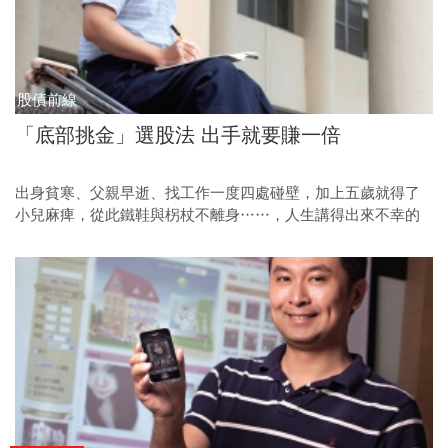
股債前線
「底部挑金」選股法 出手就要賺一倍
出身貧寒、父親早逝、找工作一度四處碰壁，加上五歲就得了
小兒麻痺，從此鐵鞋與柺杖不離身……，人生講得出來不幸的
事，都讓劉南志給遇上了。但四十六歲的他，卻靠著五個關鍵
數字，比很多人提早嘗到財富自由的滋味！