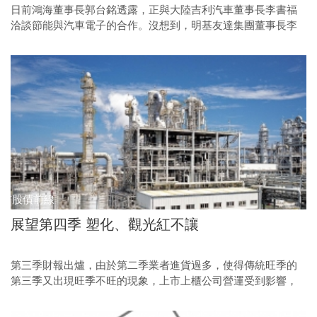
日前鴻海董事長郭台銘透露，正與大陸吉利汽車董事長李書福
洽談節能與汽車電子的合作。沒想到，明基友達集團董事長李
焜耀搶先一步，旗下的明基材料在八月底率先和大陸最大自有
品牌奇瑞汽車的子公司奇瑞電子，合資設立達尼特材料科技公
司，共同研發電動車的電池隔離膜元件，並預計從二○一二年
開始試產。這一回合的較勁，李焜耀略占上風。
股債前線
展望第四季 塑化、觀光紅不讓
第三季財報出爐，由於第二季業者進貨過多，使得傳統旺季的
第三季又出現旺季不旺的現象，上市上櫃公司營運受到影響，
第三季稅前盈利比第二季成長的家數，不到二分之一。而第四
季有哪些公司有機會出頭天？值得觀察。