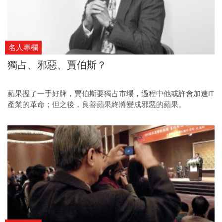
名人專欄
獨占、邪惡、賈伯斯？
蘋果握了一手好牌，賈伯斯要獨占市場，過程中他或許會加速IT
產業的革命；但之後，良善蘋果終將變成邪惡的蘋果。