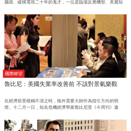
腦袋、縱橫電視二十年的鬼才，一位是臨場反應機智、美麗知
性兼具的藝人；《今周刊》特別邀請這一王一后首度交鋒，幽
默地與讀者分享他們的人生大小事。
國際瞭望
魯比尼：美國失業率改善前 不該對景氣樂觀
在經濟前景模糊不清之時，格外需要大師作為指引方向的明
燈。十二月一日，知名危機經濟學家魯比尼受《今周刊》邀
請，將首次到訪台灣，發表他對未來全球經濟的預言。本刊獨
家取得他的最新看法，他強調，除非美國失業率持續改善，否
則他不會輕易說「樂觀」。