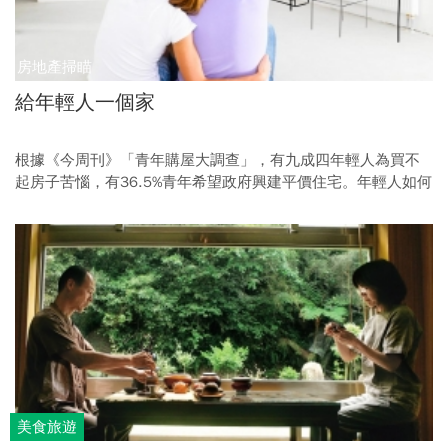
房地產掃瞄
給年輕人一個家
根據《今周刊》「青年購屋大調查」，有九成四年輕人為買不
起房子苦惱，有36.5%青年希望政府興建平價住宅。年輕人如何
才能在台北擁有房子？老百姓的吶喊，政府聽到了嗎？而為了
解決高房價問題，行政院倉卒對外宣布「只租不售」的社會住
宅政策，這真能解決民眾住的問題，還是又一次的選舉口號？
美食旅遊