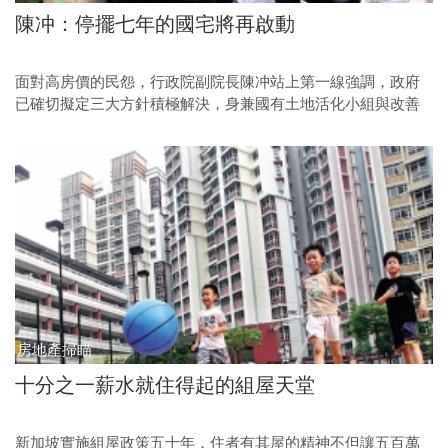
陳冲：停擺七年的國宅將再啟動
面對高房價的民怨，行政院副院長陳冲站上第一線強調，政府
已確切擬定三大方針積極解決，身兼國有土地活化小組與改善
國民所得分配小組召急人的他，集公平與效率於一身，將如何
推動這個至少需時數十年的政策，各界正拭目以待。
房地產掃瞄
十分之一薪水就住得起的組屋天堂
新加坡實施組屋政策五十年，住者有其屋的精神不但讓五百萬