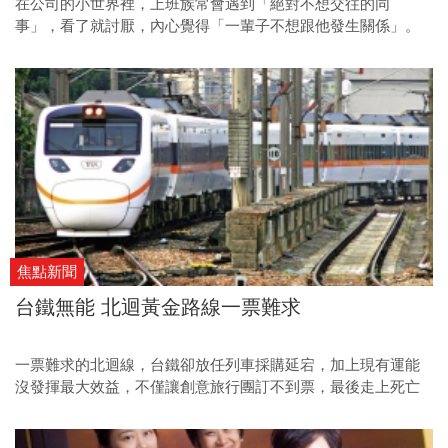
在公司的小世界裡，上班族常會遇到「絕對不想交往的同
事」，看了就討厭，內心覺得「一輩子不想跟他發生關係」。
焦點新聞
台鐵無能 北迴黃金路線一票難求
一票難求的北迴線，台鐵卻放任列車採購延宕，加上現有運能
沒發揮最大效益，不僅讓創意旅行團訂不到票，最後走上死亡
之路，也讓每天上萬名有意搭太魯閣號的旅客無車可坐，台鐵
推託文化令人無法接受！