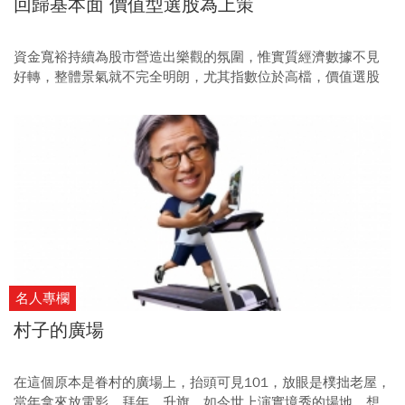
回歸基本面 價值型選股為上策
資金寬裕持續為股市營造出樂觀的氛圍，惟實質經濟數據不見
好轉，整體景氣就不完全明朗，尤其指數位於高檔，價值選股
會較為穩健，以半導體、ＬＥＤ、太陽能或是智慧型手機中的
一線大廠為首選。
名人專欄
村子的廣場
在這個原本是眷村的廣場上，抬頭可見101，放眼是樸拙老屋，
當年拿來放電影、拜年、升旗，如今世上演實境秀的場地，想