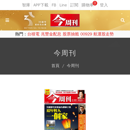
0
熱門：
台積電
兆豐金配息
股票抽籤
00929
航運股走勢
今周刊
首頁
今周刊