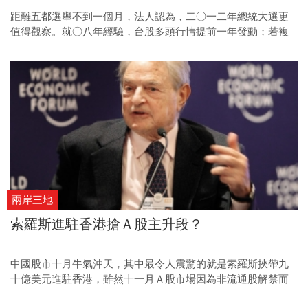
距離五都選舉不到一個月，法人認為，二○一二年總統大選更
值得觀察。就○八年經驗，台股多頭行情提前一年發動；若複
製相同經驗，明年大盤看漲機會高。投資人不妨留意指數拉回
時機，短線鎖定價值被低估的權值股，長線則布局明年大行
情。
兩岸三地
索羅斯進駐香港搶Ａ股主升段？
中國股市十月牛氣沖天，其中最令人震驚的就是索羅斯挾帶九
十億美元進駐香港，雖然十一月Ａ股市場因為非流通股解禁而
有拉回壓力，但隨著大鱷的腳步，指數調整反而是醞釀下一波