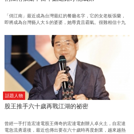
「俏江南」最近成為台灣最紅的餐廳名字，它的女老板張蘭，
即將成為台灣藝人大Ｓ的婆婆，她尊貴且霸氣。很難相信十九
年前，張蘭還是一貧如洗的單親媽媽，偷渡到加拿大打黑工。
一個弱女子是靠著什麼樣的精神在異鄉生存下來？ 最後回鄉赤
手空拳創造她的餐飲帝國，成為中國的餐飲女王？
話題人物
股王推手六十歲再戰江湖的祕密
曾經一手打造宏達電股王傳奇的宏達電創辦人卓火土，自宏達
電急流勇退後，最近也傳出要在六十歲時再度創業，越來越熱