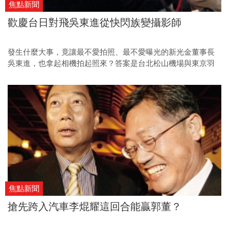
焦點新聞
歡慶台日對飛吳東進從快閃族變攝影師
發生什麼大事，竟讓最不愛拍照、最不愛曝光的新光金董事長
吳東進，也拿起相機拍起照來？答案是台北松山機場與東京羽
田機場開航的慶祝酒會。
焦點新聞
搶先跨入汽車李焜耀這回合能贏郭董？