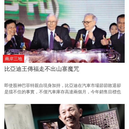
更高的上漲動力。
兩岸三地
比亞迪王傳福走不出山寨魔咒
即使股神巴菲特親自現身加持，比亞迪在汽車市場節節敗退卻
是擋不住的事實，不僅汽車庫存高達兩個月，今年銷售目標也
減少二十萬輛，第三季獲利甚至大跌九九％，比亞迪到底發生
了什麼事？王傳福該如何因應？