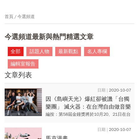
首頁
今選頻道
今選頻道最新與熱門精選文章
全部
話題人物
最新觀點
名人專欄
編輯室報告
文章列表
2020-10-07
因《島嶼天光》爆紅卻被譏「台獨
樂團」 滅火器：在台灣自由做音樂
是很驕傲的事！
編按：第58屆金鐘獎將於10月20、21日在台
北市國父紀念館舉行，楊大正以邪教犯罪影
集《我願意》入圍金鐘58戲劇節目男配角
2020-10-07
獎，他首度入圍就擊...
馬克漫畫