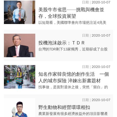
2020-10-07
美股牛市省思——挑戰與機會並
存，全球投資展望
以短期看，美國聯準會向市場挹注近4兆美
元，目前確實戰勝了疫情與經濟衰退；而就
長期來看，雖數據尚未明朗，但在資金寬鬆
2020-10-07
與科技股強勁之下，或有波動...
投機泡沫啟示：ＴＤＲ
台灣的TDR剩下13家獨秀，近期卻成了台股
投機新樂園，逼得金管會出招處置。 這種瘋
狂的人為炒作，終究要回歸基本面的考驗。
2020-10-07
知名作家韓良憶的創作生活 一個
人的城市探險 淬鍊出新書題材
找事做，是面對退休之後，突然「留白」的
課題。但與熟稔城市相遇，僅僅是走路這件
小事，也是韓良憶始終「退而不休」的活
2020-10-07
動。
野生動物和經營環環相扣
農業新發展有很多經濟效益外的項目影響產