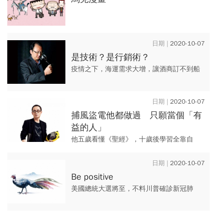
2020-10-07
是技術？是行銷術？
疫情之下，海運需求大增，讓酒商訂不到船
班，導致今年進口量下降。 部分廠商標榜
「低溫冷藏到台」，其實這是業界常規，並
2020-10-07
非稀罕事。
捕風盜電他都做過 只願當個「有
益的人」
他五歲看懂《聖經》，十歲後學習全靠自
修。長大後，出書、發明、蓋醫院、學校，
他都有份，他生活得如此精采，是因為保有
2020-10-07
全面的好奇心，認為學問都是交...
Be positive
美國總統大選將至，不料川普確診新冠肺
炎，為選情添變數；美中貿易關係會因此改
變嗎？又將如何牽動台股？