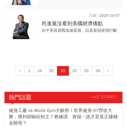
業動態，需重新思考產業價值和永續性，並
結合科技、法規、教育，才能改善過去被輕
2020-10-07
忽的問題。
民進黨沒看到美國經濟痛點
在中美貿易戰加速延燒，以及新冠疫情打斷
全球供應鏈的背景下，台灣得正視美國經濟
痛點，並適時伸出「援手」，藉此提升台美
之間的協作力。
«
1
19
20
21
22
23
24
»
熱門話題
/ HOT STORIES /
健身工廠 vs World Gym大解密！世界健身-KY營收大
勝，獲利卻輸給柏文？教練課、會籍…誰才是真正賺錢
金雞母？