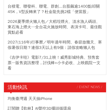
台積電、聯發科、聯電、群創...台股飆逾1400點叩關
45K，V型反轉來了？杜金龍先挑2檔「便當股」
2026夏季煙火懶人包／大稻埕煙火、淡水漁人碼頭、
東石海上煙火…全台花火施放時間、表演卡司、最佳觀
賞點必看
2027(116年)行事曆／明年過年時間、春節放幾天、寒
假暑假日期？連假3天以上有9個：請假攻略懶人包
《吉伊卡哇》電影7/31上映！威秀影城特典、預售套
票…販售資訊整理，討伐棒+小卡必收、上映戲院一文
看
活動快訊
/ EVENT NEWS /
均衡臺灣週 天天抽iPhone
訂閱贈【歌林】AI聲控3D擺頭循環扇