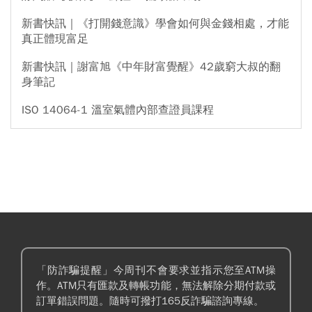
新書快訊｜《打開錢意識》學會如何與金錢相處，才能
真正體現富足
新書快訊｜謝富旭《中年財富覺醒》42歲窮大叔的翻
身筆記
ISO 14064-1 溫室氣體內部查證員課程
「防詐騙提醒」今周刊不會要求並指示您至ATM操
作。ATM只有匯款及轉帳功能，無法解除分期付款或
訂單錯誤問題。隨時可撥打165反詐騙諮詢專線。