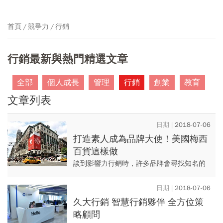
首頁
競爭力
行銷
行銷最新與熱門精選文章
全部
個人成長
管理
行銷
創業
教育
文章列表
2018-07-06
打造素人成為品牌大使！美國梅西
百貨這樣做
談到影響力行銷時，許多品牌會尋找知名的
部落客或是YouTuber ，然而，美國梅西百貨
採用不同的方法，從自家員工找尋品牌大
2018-07-06
使，為這些大使提供...
久大行銷 智慧行銷夥伴 全方位策
略顧問