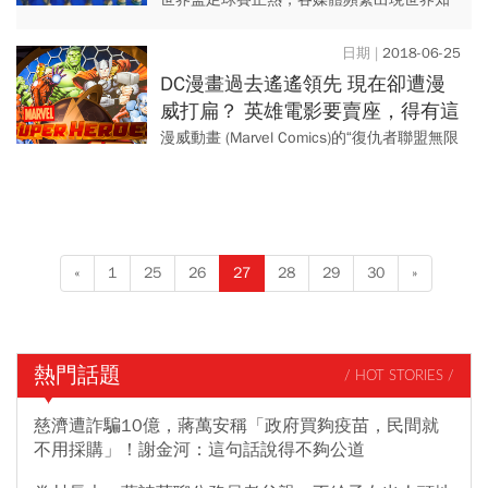
名的球星，還有場邊加油的俊男美女，你可
知道，在他們身上，台商的影子無所不在？
2018-06-25
DC漫畫過去遙遙領先 現在卻遭漫
威打扁？ 英雄電影要賣座，得有這
3大關鍵！
漫威動畫 (Marvel Comics)的“復仇者聯盟無限
戰爭(Avenger： Infinite War)”最近席捲全球電
影票房，連原先史...
«
1
25
26
27
28
29
30
»
熱門話題
/ HOT STORIES /
慈濟遭詐騙10億，蔣萬安稱「政府買夠疫苗，民間就
不用採購」！謝金河：這句話說得不夠公道