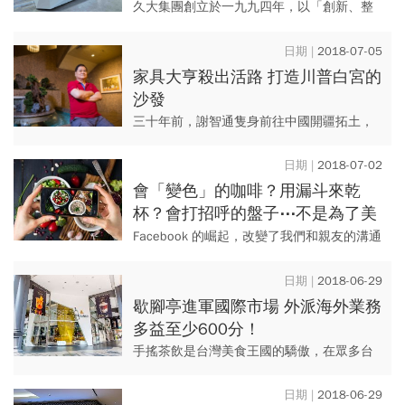
久大集團創立於一九九四年，以「創新、整
合、聚焦」為經營定位，提供響應式網頁設
計、關鍵字廣告、SEO最佳化、3D影片行
2018-07-05
銷、雲端行動APP .....
家具大亨殺出活路 打造川普白宮的
沙發
三十年前，謝智通隻身前往中國開疆拓土，
從皮衣廠一路轉型為室內家具大廠，終於達
成四十五億元營業額大業，今年衣錦還鄉回
2018-07-02
台，將在八月下旬掛牌上市。
會「變色」的咖啡？用漏斗來乾
杯？會打招呼的盤子⋯不是為了美
味，而是為了？
Facebook 的崛起，改變了我們和親友的溝通
方法。Instagram 進一步的將短文字的溝通，
變成以圖片為主。而這股風潮，也改變了很
2018-06-29
多企...
歇腳亭進軍國際市場 外派海外業務
多益至少600分！
手搖茶飲是台灣美食王國的驕傲，在眾多台
灣茶飲品牌中，歇腳亭可說是進軍國際市場
最成功的案例之一，更連續六年獲得經濟部
2018-06-29