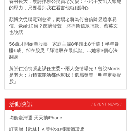
眷村長大，蔡詩萍聊公務員老父親：不給子女出人頭地
的壓力，只要看到我在看書他就很開心
顏博文從聯電到慈濟，商場老將為何會信陳昱瑄李易
儒、豪給10億？慈濟發聲：將捍衛信眾捐款、蔡英文
也說話
56歲才開始買股票，家庭主婦8年滾出8千萬！半年暴
賺5成、卻在股災「輝達殺在最低點」...她靠3個心法
翻身
黃崇仁治喪張忠謀任主委…兩人交情曝光！曾說Morris
是老大：力積電能活都他幫我！遺屬發聲「明年定要配
股」
活動快訊
/ EVENT NEWS /
均衡臺灣週 天天抽iPhone
訂閱贈【歌林】AI聲控3D擺頭循環扇