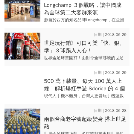
商業司茶飲品牌合格認證，成...
Longchamp ３個戰略，讓中國成
為全球第二大客群來源
源自於西方的知名品牌Longchamp，在亞洲
已有不小名氣，目前，中國消費者已經成為
繼法國之後的第二大客群。2014年，
2018-06-29
Longchamp銷...
世足玩行銷》可口可樂「快、狠、
準」３球踢入人心！
世界盃足球賽開打！面對令全球沸騰的世足
賽事，可口可樂也加入行銷賽局，發起了一
系列會在200個國家進行的全球創意行銷活
2018-06-29
動；這次系列活動的核心理...
500 萬下載量、每天 100 萬人上
線！解析爆紅手遊 Sdorica 的 4 個
成功祕訣
現代人手機不離身，台灣人更愛玩手機遊戲
（下稱手遊）。Google 今年 1 月統計，台灣
「每周至少玩一次手遊」的比例達 33%，在
2018-06-28
亞洲高居第...
兩個台商老字號超級變身 搭上世足
熱
世界盃足球賽正熱，各媒體頻繁出現世界知