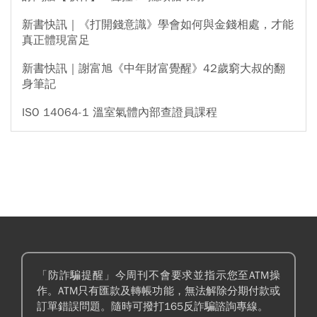
新書快訊｜《打開錢意識》學會如何與金錢相處，才能
真正體現富足
新書快訊｜謝富旭《中年財富覺醒》42歲窮大叔的翻
身筆記
ISO 14064-1 溫室氣體內部查證員課程
「防詐騙提醒」今周刊不會要求並指示您至ATM操
作。ATM只有匯款及轉帳功能，無法解除分期付款或
訂單錯誤問題。隨時可撥打165反詐騙諮詢專線。