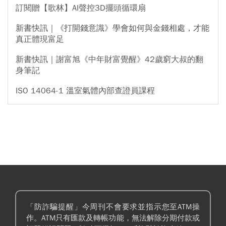
訂閱贈【歌林】AI聲控3D擺頭循環扇
新書快訊｜《打開錢意識》學會如何與金錢相處，才能
真正體現富足
新書快訊｜謝富旭《中年財富覺醒》42歲窮大叔的翻
身筆記
ISO 14064-1 溫室氣體內部查證員課程
「防詐騙提醒」今周刊不會要求並指示您至ATM操
作。ATM只有匯款及轉帳功能，無法解除分期付款或