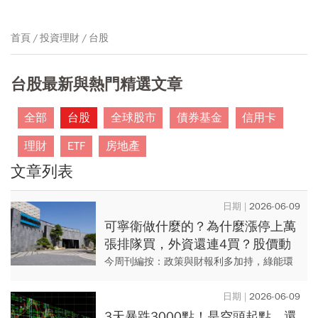
首頁
投資理財
台股
台股最新與熱門精選文章
全部
台股
全球股市
債券基金
信用卡
理財
ETF
房地產
文章列表
2026-06-09
可寧衛做什麼的？為什麼漲停上萬
張排隊買，外資還連4買？股價動
能底氣有多少，背後可能原因曝光
今周刊編按：政策與財報利多加持，綠能環
保大廠可寧衛*(8422)周二(6/9)一開盤就飆上
漲停，終場鎖死收在29.6元、股價一舉站上
2026-06-09
季線關卡...
3天暴跌3000點！是空頭起點，還