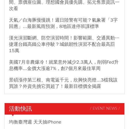
間、票價座位圖、理想國會員優先購、拓元售票資訊一
次看
天氣／白海豚慢慢跳！週日陸警有可能？氣象署「3字
回應」...最新風雨預測，8地區達停班課標準
漢光演習斷網、防空演習時間！影響範圍、交通異動…
捷運台鐵高鐵公車停駛？城鎮韌性演習不配合最高罰
15萬
美國7月非農爆冷！就業意外減少2.3萬人，削弱Fed升
息機率...金價大漲逾7%，創7個月來最佳單周
景碩漲停第三根、南電返千元，欣興快亮燈...3檔我該
買誰？外資先挑它買超了！最新目標價全揭露
活動快訊
/ EVENT NEWS /
均衡臺灣週 天天抽iPhone