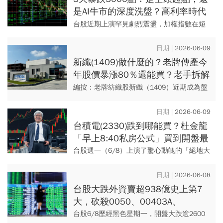
是AI牛市的深度洗盤？高利率時代
的4大台股應對策略
台股近期上演罕見劇烈震盪，加權指數在短
短三個交易日重挫近3,000點，引發市場對於
「終極海嘯是否來臨」的憂慮。 然而，在美
2026-06-09
股費城半導體...
新纖(1409)做什麼的？老牌傳產今
年股價暴漲80％還能買？老手拆解
4根漲停背後：是剛開始還是炒完
編按：老牌紡織股新纖（1409）近期成為盤
了？
面焦點，股價在題材發酵下急拉；新纖日前
公告4月營收42.19億元、年增24.31%；淨利
2026-06-09
4.19億...
台積電(2330)跌到哪能買？杜金龍
「早上8:40私房公式」買到開盤最
低價！台股最大風險曝光「盯緊4
台股週一（6/8）上演了驚心動魄的「絕地大
檔止跌指標股」
反攻」！受到美股上週五大跳水的拖累，台
股終場雖然雖然下跌了 1,568 點（或
2026-06-08
3.48%），收在...
台股大跌外資賣超938億史上第7
大，砍殺0050、00403A、
00981A套現！華邦電、聯電…買
台股6/8歷經黑色星期一，開盤大跌逾2600