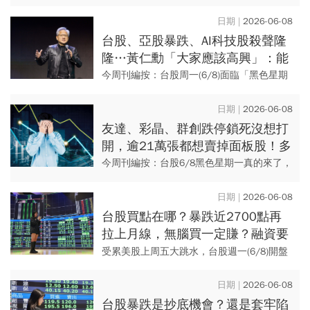
超意外揭動向
點，在低接買盤進場之下，跌幅持續收斂，
終場收在43502.78點，下跌1568.16點或
2026-06-08
3.48...
台股、亞股暴跌、AI科技股殺聲隆
隆…黃仁勳「大家應該高興」：能
以折扣價買進，現在是好時機
今周刊編按：台股周一(6/8)面臨「黑色星期
一」，終場下跌1568.16點，收在43502.78
點，創台股收盤第3大跌點，日、韓等亞洲股
2026-06-08
市也...
友達、彩晶、群創跌停鎖死沒想打
開，逾21萬張都想賣掉面板股！多
殺多能搶？專家：這天才完全摸底
今周刊編按：台股6/8黑色星期一真的來了，
一開盤停損、融資斷頭、程式交易啟動多殺
多，讓指數狂瀉逾2600點、跌幅高達5.8%，
2026-06-08
來到42376...
台股買點在哪？暴跌近2700點再
拉上月線，無腦買一定賺？融資要
殺多少才夠？股海老手給「搶股最
受累美股上周五大跳水，台股週一(6/8)開盤
佳點」
即遭遇強烈賣壓，盤中最低觸及42376點、
暴跌近2700點，寫下台股史上盤中最大跌點
2026-06-08
紀錄，上市公...
台股暴跌是抄底機會？還是套牢陷