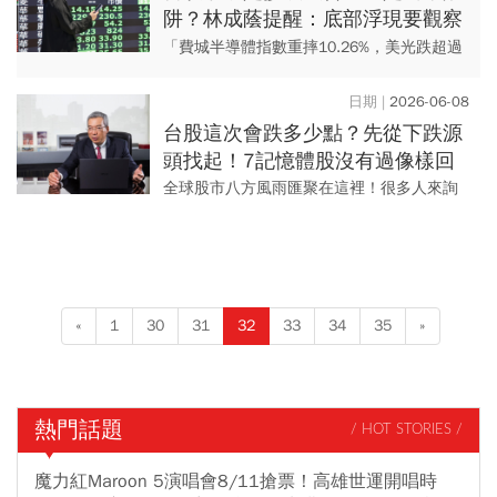
阱？林成蔭提醒：底部浮現要觀察
這4點
「費城半導體指數重摔10.26%，美光跌超過
10%！」 「台指期雪崩，盤中一度跌停，收
盤破紀錄跌了3006點！」 就在2026年6月...
2026-06-08
台股這次會跌多少點？先從下跌源
頭找起！7記憶體股沒有過像樣回
檔，謝金河點1族群恐無天險可守
全球股市八方風雨匯聚在這裡！很多人來詢
問周一台股會跌多少點？先從這次下跌的源
頭找起！先是Avgo公布財報，Ai收益不如預
期，股價下跌15%。...
«
1
30
31
32
33
34
35
»
熱門話題
/ HOT STORIES /
魔力紅Maroon 5演唱會8/11搶票！高雄世運開唱時