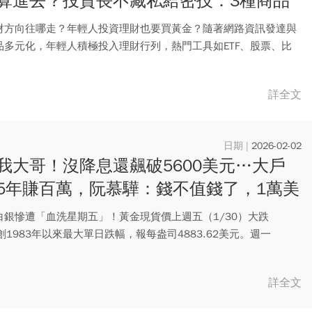
算進去？投資長不藏私給密技：3種商品
財方向往哪走？年輕人投資理財也要買黃金？隨著網路資訊發達與
品多元化，年輕人積極投入理財行列，熱門工具如ETF、股票、比
金...
詳全文
2026-02-02
我大哥！沒降息還飆破5600美元…大戶
5年賺百萬，阮慕驊：錢不值錢了，1萬美
價有可能？
白銀慘遭「血洗星期五」！黃金現貨價上週五（1/30）大跌
，創1983年以來最大單日跌幅，報每盎司4883.62美元。週一
詳全文