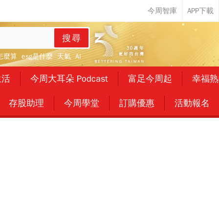
搜尋
怎麼算
esg是什麼
天氣
AI
生活
今周大耳朵 Podcast
富足今周起
幸福熟
存股助理
今周學堂
訂購優惠
活動報名