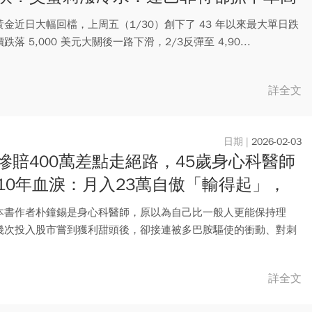
，投資必懂2件事
金近日大幅回檔，上周五（1/30）創下了 43 年以來最大單日跌
跌落 5,000 美元大關後一路下滑，2/3反彈至 4,90...
詳全文
2026-02-03
慘賠400萬差點走絕路，45歲身心科醫師
10年血淚：月入23萬自傲「輸得起」，
5年像活在地獄
本書作者朴鐘錫是身心科醫師，原以為自己比一般人更能保持理
幾次投入股市嘗到獲利甜頭後，卻接連被多巴胺驅使的衝動、對刺
及不願...
詳全文