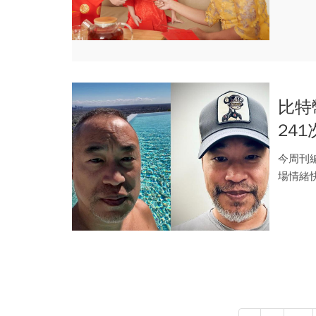
父母擔..
比特
24
恐慌
今周刊
場情緒
殺」，比.