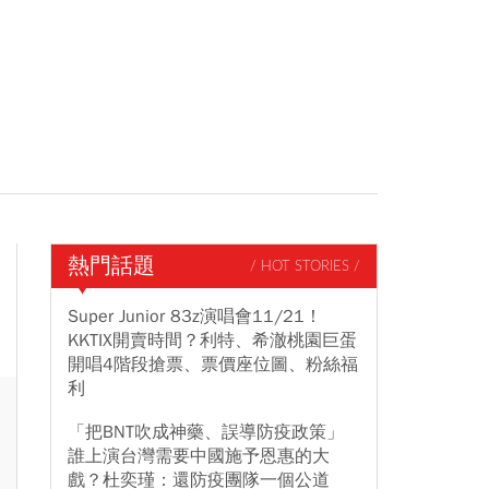
熱門話題
/ HOT STORIES /
Super Junior 83z演唱會11/21！
KKTIX開賣時間？利特、希澈桃園巨蛋
開唱4階段搶票、票價座位圖、粉絲福
利
「把BNT吹成神藥、誤導防疫政策」
誰上演台灣需要中國施予恩惠的大
戲？杜奕瑾：還防疫團隊一個公道