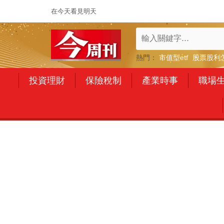
在今天看見明天
熱門：
市值型etf
股票股利
投資理財
保險稅制
產業時事
職場