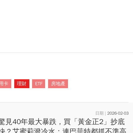
用卡
理財
ETF
房地產
2026-02-03
驚見40年最大暴跌，買「黃金正2」抄底
快？艾蜜莉潑冷水：連巴菲特都抓不準高