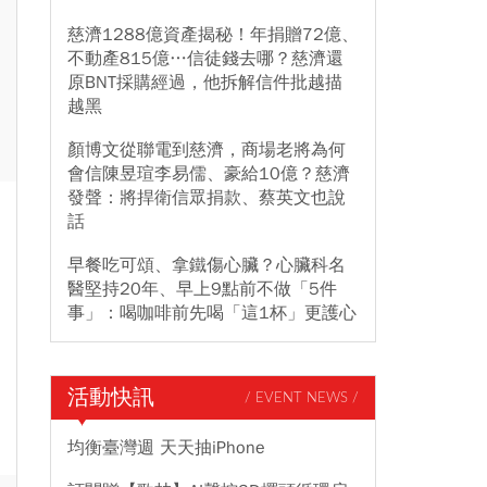
慈濟1288億資產揭秘！年捐贈72億、
不動產815億…信徒錢去哪？慈濟還
原BNT採購經過，他拆解信件批越描
越黑
顏博文從聯電到慈濟，商場老將為何
會信陳昱瑄李易儒、豪給10億？慈濟
發聲：將捍衛信眾捐款、蔡英文也說
話
早餐吃可頌、拿鐵傷心臟？心臟科名
醫堅持20年、早上9點前不做「5件
事」：喝咖啡前先喝「這1杯」更護心
活動快訊
/ EVENT NEWS /
均衡臺灣週 天天抽iPhone