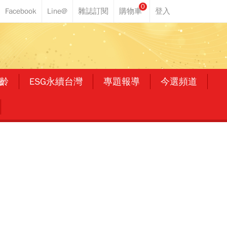
0
齡
ESG永續台灣
專題報導
今選頻道