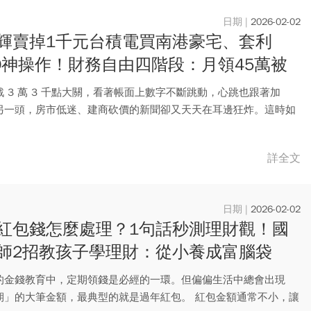
2026-02-02
輝賣掉1千元台積電買南港豪宅、套利
50神操作！財務自由四階段：月領45萬被
入+資產年增230萬
 3 萬 3 千點大關，看著帳面上數字不斷跳動，心跳也跟著加
另一頭，房市低迷、建商砍價的新聞卻又天天在耳邊狂炸。這時如
..
詳全文
2026-02-02
紅包錢怎麼處理？1句話秒測理財觀！國
師2招教孩子學理財：從小養成富腦袋
歲錢越滾越大包」
的金錢教育中，定期領錢是必經的一環。但偏偏生活中總會出現
期」的大筆金額，最典型的就是過年紅包。 紅包金額通常不小，讓