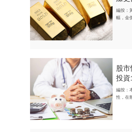
低點
編按：黃
幅，金價
股市
投資
結果
編按：
性，在
激的渴望