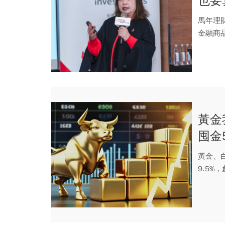
也要
必要
馬年理
金融商
特幣、黃
黃金
囤金
元金
黃金、
9.5%
（2/...