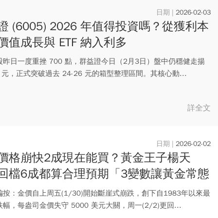
2026-02-03
 (6005) 2026 年值得投資嗎？從獲利本
價值成長與 ETF 納入利多
股昨日一度重挫 700 點，群益證今日（2月3日）盤中仍穩健走揚
.3 元，正式突破過去 24-26 元的箱型整理區間。其核心動...
詳全文
2026-02-02
價格崩快2成現在能買？黃金王子楊天
回檔6成都算合理預期「3變數讓黃金常態
波動」
按：金價自上周五(1/30)開始斷崖式崩跌，創下自1983年以來最
幅，每盎司金價失守 5000 美元大關，周一(2/2)更回...