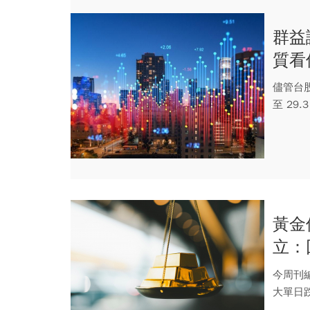
群益證
質看
儘管台
至 29
黃金
立：
劇烈
今周刊編
大單日跌