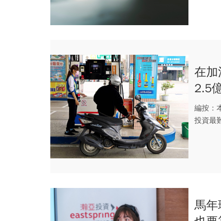
在加
2.
都在
編按：
投資最
盤、殺進
馬年