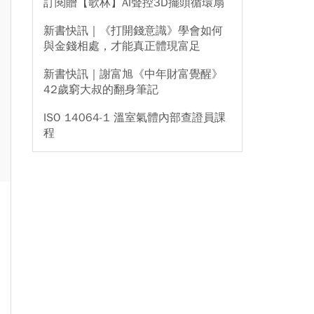
訂閱贈【歌林】AI聲控3D擺頭循環扇
新書快訊｜《打開錢意識》學會如何
與金錢相處，才能真正體現富足
新書快訊｜謝富旭《中年財富覺醒》
42歲窮大叔的翻身筆記
ISO 14064-1 溫室氣體內部查證員課
程