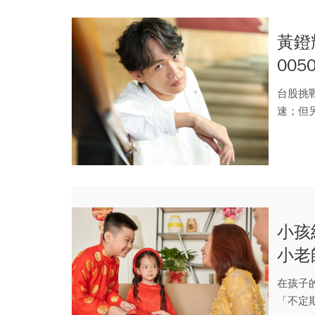
黃鐙
00
動收
台股挑戰
速；但
果你手握.
小孩
小老
「壓
在孩子
「不定