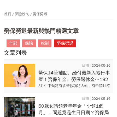
首頁
保險稅制
勞保勞退
勞保勞退最新與熱門精選文章
全部
保險
稅制
勞保勞退
文章列表
2024-05-16
勞保14筆補貼、給付最新入帳行事
曆！勞保年金、勞保退休金…182
萬人這天超開心，平均領1.8萬
5月中下旬將有多筆款項將入帳，有申請且符
合資格的人，記得刷簿子確認！從勞保局行
事曆中可看見，5月中下旬將會有14種款項陸
2024-05-16
續進帳，包括最多人領...
60歲女請領老年年金「少領1個
月」，問題竟是生日日期？勞保局