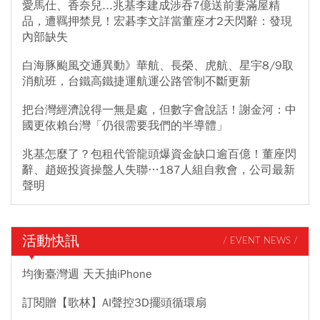
愛馬仕、香奈兒...兆基李建成涉吞7億送前妻滿屋精
品，遭羈押禁見！宏碁李文詳當董座才2天閃辭：發現
內部缺失
白海豚颱風交通異動》華航、長榮、虎航、星宇8/9取
消航班，台鐵高鐵捷運航運公路管制不斷更新
把台灣經濟說得一無是處，但數字會說話！謝金河：中
國更依賴台灣「仍很需要我們的半導體」
兆基怎麼了？包租代管龍頭爆資金缺口逾百億！董座閃
辭、趙姬投資操盤人失聯…187人組自救會，公司最新
聲明
活動快訊
/ EVENT NEWS /
均衡臺灣週 天天抽iPhone
訂閱贈【歌林】AI聲控3D擺頭循環扇