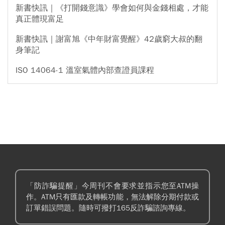
新書快訊｜《打開錢意識》學會如何與金錢相處，才能
真正體現富足
新書快訊｜謝富旭《中年財富覺醒》42歲窮大叔的翻
身筆記
ISO 14064-1 溫室氣體內部查證員課程
「防詐騙提醒」今周刊不會要求並指示您至ATM操
作。ATM只有匯款及轉帳功能，無法解除分期付款或
訂單錯誤問題。隨時可撥打165反詐騙諮詢專線。