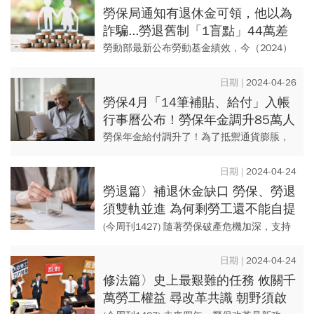
以上老年給付的也只有4千...
勞保局通知有退休金可領，他以為
詐騙...勞退舊制「1盲點」44萬差
點拿不回！「這時效」很關鍵
勞動部最新公布勞動基金績效，今（2024）
年第一季就賺近5,000億元，來到4,949.6億
元，其中新制勞退基金規模為4兆1,838億
2024-04-26
元，收...
勞保4月「14筆補貼、給付」入帳
行事曆公布！勞保年金調升85萬人
受惠，這年度調幅新高「領錢日
勞保年金給付調升了！為了抵禦通貨膨脹，
曝」
勞動部決議，自2024年5月起調升「8個年
度」請領的勞保年金，據統計顯示，總計超
2024-04-24
過85萬人受惠，調幅最...
勞退篇〉補退休金缺口 勞保、勞退
須雙軌並進 為何剩勞工還不能自提
自選
(今周刊1427) 隨著勞保破產危機加深，支持
勞退自選自提的聲浪漸增。這讓勞工有機會
提升投資收益，進而補足退休金缺口，被視
2024-04-24
為勞保改革的...
修法篇〉史上最艱難的任務 攸關千
萬勞工權益 尋改革共識 朝野須啟