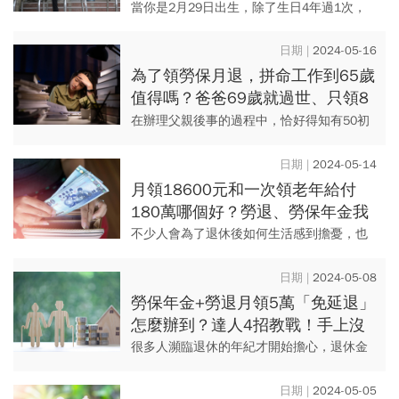
親解關鍵！退休金計算眉角曝光
當你是2月29日出生，除了生日4年過1次，
未來要申請勞保老年年金也會少領1個月嗎？
台中市一名陳姓女子於今年2月29日年滿60
2024-05-16
歲，在生...
為了領勞保月退，拼命工作到65歲
值得嗎？爸爸69歲就過世、只領8
年退休金給我的人生啟示
在辦理父親後事的過程中，恰好得知有50初
歲的同事表示工作年資可以領一次退休金
了，於是她決定退休。當然，也有別的同事
2024-05-14
堅持要65歲才屆齡退休。
月領18600元和一次領老年給付
180萬哪個好？勞退、勞保年金我
能領多少，請領條件、算式一次看
不少人會為了退休後如何生活感到擔憂，也
會問究竟能在勞保局領到幾筆退休金？事實
上，政府提供3筆退優金，包括勞保老年給付
2024-05-08
（勞保年金）、勞工退休金...
勞保年金+勞退月領5萬「免延退」
怎麼辦到？達人4招教戰！手上沒
1000萬退休金也能安心退
很多人瀕臨退休的年紀才開始擔心，退休金
夠不夠用？根據勞保局最新年金統計，全台
只有「唯二」可月領5萬元以上，月領4萬元
2024-05-05