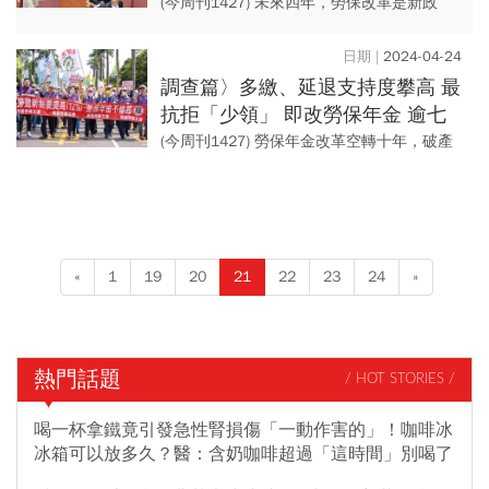
動溝通
(今周刊1427) 未來四年，勞保改革是新政
府、新國會責無旁貸的任務，三大黨必須具
體提出主張，拋開政治精算，尋求朝野與社
2024-04-24
會最大共識，才...
調查篇〉多繳、延退支持度攀高 最
抗拒「少領」 即改勞保年金 逾七
成民意挺
(今周刊1427) 勞保年金改革空轉十年，破產
進入倒數計時，這次不得不改。多數勞工願
意犧牲權益力挺，但對於改革方案細項，不
同世代各有顧...
«
1
19
20
21
22
23
24
»
熱門話題
/ HOT STORIES /
喝一杯拿鐵竟引發急性腎損傷「一動作害的」！咖啡冰
冰箱可以放多久？醫：含奶咖啡超過「這時間」別喝了