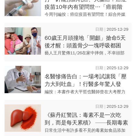
疫苗10年內有望問世…「癌前階
段」就介入，每年可救多少人？
今周刊編按：癌症疫苗有望問世！綜合外媒
報導指出，英國牛津大學與製藥巨頭葛蘭素
史克（GSK）正在合作研發癌症疫苗，盼能
2025-12-29
於癌細胞生成的前10~2...
60歲王月頭撞地「開顱」搶命5天
後才醒：頭蓋骨少一塊呼吸都困
難…曝遺願「國修來接我」，撞到
藝人王月驚傳11/26在家中摔倒，不幸頭部
頭該怎辦
著地當場昏迷，緊急送醫後動了開顱手術，
把血塊清除後在加護病房昏迷五天，直到
2025-12-29
12/3才轉入一般病房。...
名醫慘痛告白：一場考試讓我「壓
力大到吐血」！行醫多年驚人發
現：簡單2習慣，不花錢降血壓、
編按：本書作者大平哲也醫師曾在大考壓力
防腦中風
下，得十二指腸潰瘍，甚至還吐血，這次經
歷讓他轉向研究壓力如何影響健康。 他發
2025-12-29
現，很多人壓力一大就...
《蘇丹紅警訊：毒素不是一次吃
到，而是每天累積》 ——長期毒素
負荷如何悄悄提高肝癌風險？ 立達
日常生活中有許多看不見的毒素如食品添加