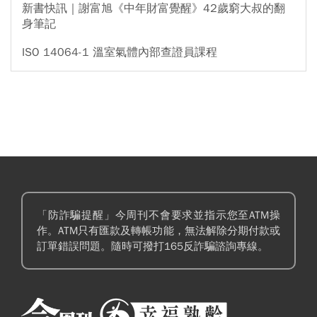
新書快訊｜謝富旭《中年財富覺醒》42歲窮大叔的翻
身筆記
ISO 14064-1 溫室氣體內部查證員課程
「防詐騙提醒」今周刊不會要求並指示您至ATM操
作。ATM只有匯款及轉帳功能，無法解除分期付款或
訂單錯誤問題。隨時可撥打165反詐騙諮詢專線。