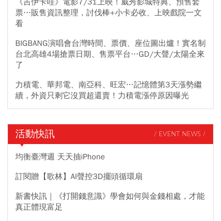
《吉伊卡哇》電影7/31上映！威秀影城特典、預售套
票…販售資訊整理，討伐棒+小卡必收、上映戲院一文
看
BIGBANG演唱會台灣時間、票價、座位圖出爐！實名制
台北高雄4場搶票日期、售票平台…GD/大聲/太陽全來
了
力積電、華邦電、南亞科、旺宏…記憶體第3天漲勢繼
續，外資只剩它沒買超還賣！力積電漲停原因曝光
活動快訊
/ EVENT NEWS /
均衡臺灣週 天天抽iPhone
訂閱贈【歌林】AI聲控3D擺頭循環扇
新書快訊｜《打開錢意識》學會如何與金錢相處，才能
真正體現富足