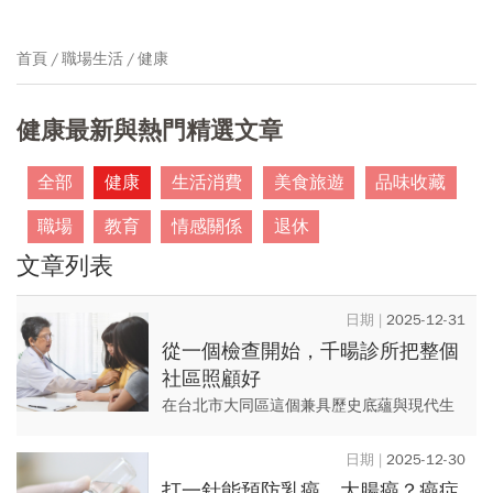
首頁
職場生活
健康
健康最新與熱門精選文章
全部
健康
生活消費
美食旅遊
品味收藏
職場
教育
情感關係
退休
文章列表
2025-12-31
從一個檢查開始，千暘診所把整個
社區照顧好
在台北市大同區這個兼具歷史底蘊與現代生
活節奏的社區裡，千暘診所以「守護社區整
體健康」為核心使命，深耕大同區並服務鄰
2025-12-30
近行政區，致力於提供連續、...
打一針能預防乳癌、大腸癌？癌症