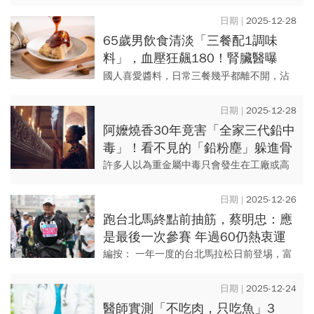
診所用精準檢測找出早期風險，提
物、農藥殘留、塑化劑、空氣汙染、重金
屬……這些物質最終都必須透過肝臟代謝與
前啟動健康防護
2025-12-28
清除。當毒素累積量與速度超過...
65歲男飲食清淡「三餐配1調味
料」，血壓狂飆180！腎臟醫曝
「5大傷腎醬料」：第2名幾乎天天
國人喜愛醬料，日常三餐幾乎都離不開，沾
吃
一口將食物帶出另一層次口感。醫師提醒，
對於慢性腎衰竭的病友來說，這些醬料是把
2025-12-28
病情推向洗腎室的關鍵。根據...
阿嬤燒香30年竟害「全家三代鉛中
毒」！看不見的「鉛粉塵」躲進骨
頭：嬤貧血、孫過動，更增失智風
許多人以為重金屬中毒只會發生在工廠或高
險
污染環境，但卻有案例顯示，危機可能就藏
在最熟悉的生活場景中。亞大醫院腹膜透析
2025-12-26
室主任、腎臟科醫師林軒任，...
跑台北馬終點前抽筋，蔡明忠：應
是最後一次參賽 年過60仍熱衷運
動，那些跑步教蔡明忠的事
編按： 一年一度的台北馬拉松日前登埸，富
邦集團董事長蔡明忠今年第12度參賽，他頂
著69歲的年紀，順利完成半馬賽事。只是，
2025-12-24
蔡明忠在賽程的最後...
醫師實測「不吃肉，只吃魚」3