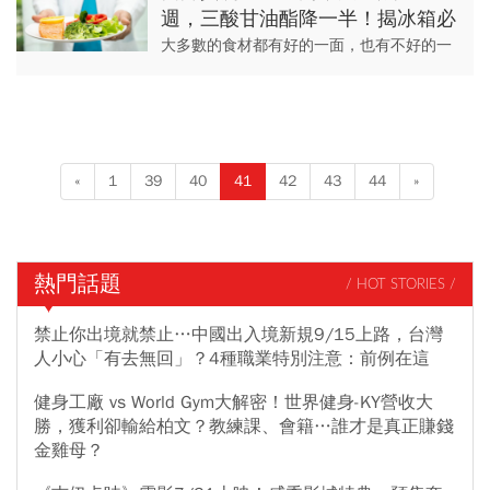
週，三酸甘油酯降一半！揭冰箱必
備「2大零負評食物」：降血壓還
大多數的食材都有好的一面，也有不好的一
防中風、失智
面。因此，為了維護健康，應該要均衡攝取
多種食物，而非只偏好特定的某些食物。 雖
然如此，在眾多食材...
«
1
39
40
41
42
43
44
»
熱門話題
/ HOT STORIES /
禁止你出境就禁止…中國出入境新規9/15上路，台灣
人小心「有去無回」？4種職業特別注意：前例在這
健身工廠 vs World Gym大解密！世界健身-KY營收大
勝，獲利卻輸給柏文？教練課、會籍…誰才是真正賺錢
金雞母？