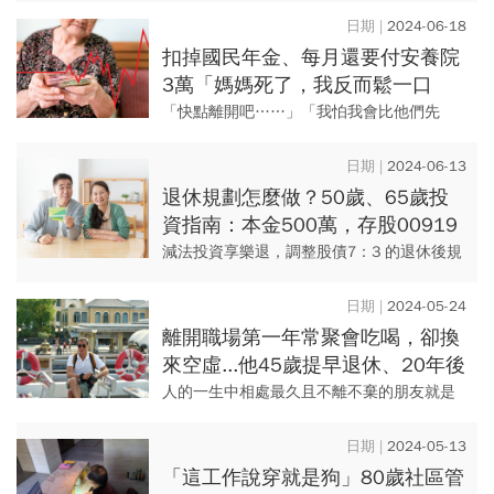
者遊民小姐，曾在廣告業拼命打拼，累到健
2024-06-18
康亮起紅燈，37歲時仍負債...
扣掉國民年金、每月還要付安養院
3萬「媽媽死了，我反而鬆一口
氣」！中年子女長照告白：自己退
「快點離開吧……」「我怕我會比他們先
休金都沒存到
死！」快到退休年紀的我，辭職返鄉照顧4個
年齡總共360歲的老人，這是修行還是懲罰遊
2024-06-13
戲？
退休規劃怎麼做？50歲、65歲投
資指南：本金500萬，存股00919
＋2檔ETF＋勞保年金，月領5萬被
減法投資享樂退，調整股債7：3 的退休後規
動收入
劃 核心價值：簡化投資過程，實現資產分
散，降低風險，同時享受月月配息的現金流
2024-05-24
收入， 並逐步專...
離開職場第一年常聚會吃喝，卻換
來空虛...他45歲提早退休、20年後
揭心路歷程：和自己交朋友，不怕
人的一生中相處最久且不離不棄的朋友就是
寂寞找上門
「自己」， 認識自己、和自己交朋友就不怕
寂寞，而能享受獨處。
2024-05-13
「這工作說穿就是狗」80歲社區管