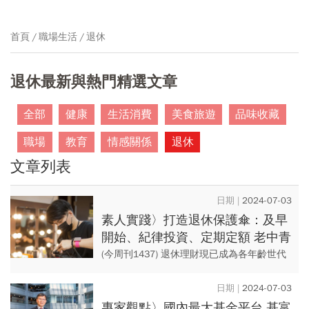
首頁
職場生活
退休
退休最新與熱門精選文章
全部
健康
生活消費
美食旅遊
品味收藏
職場
教育
情感關係
退休
文章列表
2024-07-03
素人實踐〉打造退休保護傘：及早
開始、紀律投資、定期定額 老中青
教戰退休大計心法
(今周刊1437) 退休理財現已成為各年齡世代
共同課題，最重要是應及早開始、養成投資
習慣。分析三個成功個案經驗發現：定期定
2024-07-03
額、有紀律地...
專家觀點〉國內最大基金平台 基富