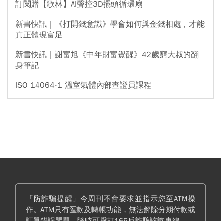
訂閱贈【歌林】AI聲控3D擺頭循環扇
新書快訊｜《打開錢意識》學會如何與金錢相處，才能
真正體現富足
新書快訊｜謝富旭《中年財富覺醒》42歲窮大叔的翻
身筆記
ISO 14064-1 溫室氣體內部查證員課程
「防詐騙提醒」今周刊不會要求並指示您至ATM操
作。ATM只有匯款及轉帳功能，無法解除分期付款或
訂單錯誤問題。隨時可撥打165反詐騙諮詢專線。