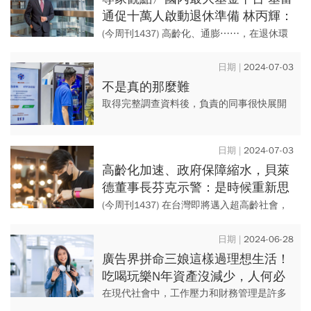
通促十萬人啟動退休準備 林丙輝：
複利讓「樂退」成真
(今周刊1437) 高齡化、通膨⋯⋯，在退休環
境日益艱困的當下，國人應如何重塑相關理
財思惟？想要安穩退休，又該掌握哪些方法
2024-07-03
與工具？本刊...
不是真的那麼難
取得完整調查資料後，負責的同事很快展開
各種分析……。這次的退休理財大調查，是
《今周刊》與基金平台「基富通」共同合
2024-07-03
作，回收問卷超過萬份。而在四...
高齡化加速、政府保障縮水，貝萊
德董事長芬克示警：是時候重新思
考退休了 靠自己！ 超安心退休 一
(今周刊1437) 在台灣即將邁入超高齡社會，
萬四千人退休理財大調查
且低通膨環境恐一去不復返的年代，要為退
休理財做準備，需要哪些新的思惟和方向？
2024-06-28
《今...
廣告界拼命三娘這樣過理想生活！
吃喝玩樂N年資產沒減少，人何必
被工作、房子綁住？
在現代社會中，工作壓力和財務管理是許多
人面臨的兩大挑戰，《請叫我遊民小姐》作