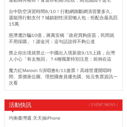
運動為何罹癌？食道癌初期5症狀：高危險因子是它
台中防空演習時間8/10！行動網路斷網演習要多久、
還能用行動支付？城鎮韌性演習懶人包：拒配合最高罰
15萬
慈濟遭詐騙10億，蔣萬安稱「政府買夠疫苗，民間就
不用採購」！謝金河：這句話說得不夠公道
禁止你出境就禁止…中國出入境新規9/15上路，台灣
人小心「有去無回」？4種職業特別注意：前例在這
魔力紅Maroon 5演唱會8/11搶票！高雄世運開唱時
間、票價座位圖、理想國會員優先購、拓元售票資訊一
次看
活動快訊
/ EVENT NEWS /
均衡臺灣週 天天抽iPhone