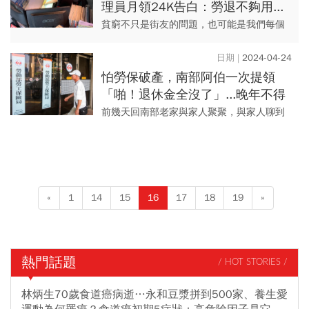
理員月領24K告白：勞退不夠用...
被住戶羞辱總比被生活羞辱好
貧窮不只是街友的問題，也可能是我們每個
人未來必須面對的問題，透過最真實的人
生，反思社會福利制度的缺漏之處。
2024-04-24
怕勞保破產，南部阿伯一次提領
「啪！退休金全沒了」...晚年不得
不靠打零工賺生活費的3個財務啟
前幾天回南部老家與家人聚聚，與家人聊到
示
有關退休話題時，爸爸舉了朋友的例子，我
暫且稱他為阿土伯。
«
1
14
15
16
17
18
19
»
熱門話題
/ HOT STORIES /
林炳生70歲食道癌病逝…永和豆漿拼到500家、養生愛