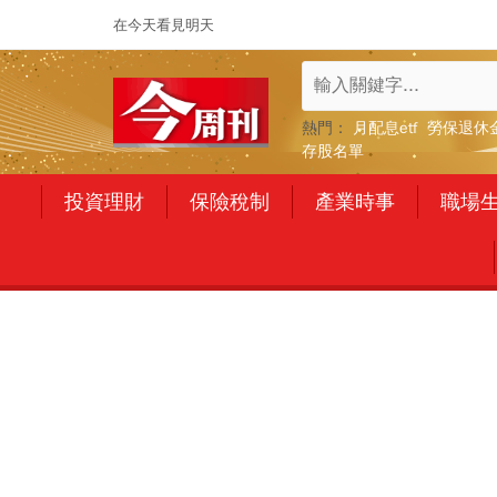
在今天看見明天
熱門：
月配息etf
勞保退休
存股名單
投資理財
保險稅制
產業時事
職場