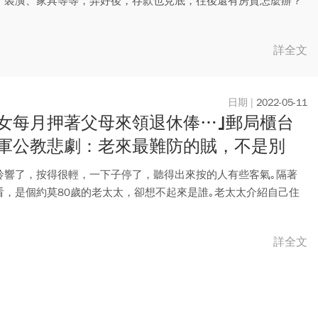
，裝潢、家具等等，弄好後，存款也見底，往後還有房貸怎麼辦？
了...
詳全文
2022-05-11
女每月押著父母來領退休俸…｣郵局櫃台
軍公教悲劇：老來最難防的賊，不是別
而是兒女
鈴響了，按得很輕，一下子停了，聽得出來按的人有些客氣｡隔著
看，是個約莫80歲的老太太，卻想不起來是誰｡老太太介紹自己住
少...
詳全文