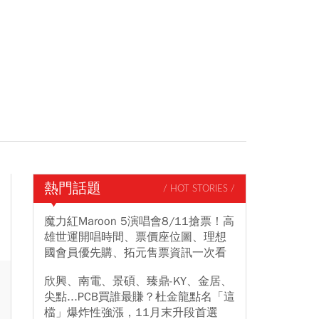
熱門話題
/ HOT STORIES /
魔力紅Maroon 5演唱會8/11搶票！高
雄世運開唱時間、票價座位圖、理想
國會員優先購、拓元售票資訊一次看
欣興、南電、景碩、臻鼎-KY、金居、
尖點...PCB買誰最賺？杜金龍點名「這
檔」爆炸性強漲，11月末升段首選