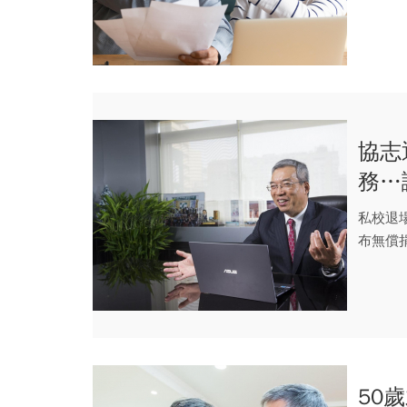
協志
務…
得肯
私校退
布無償
注。
50