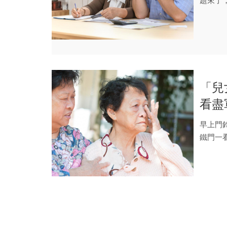
題來了
雖然只貸
「兒
看盡
人，
早上門
鐵門一
五樓，很