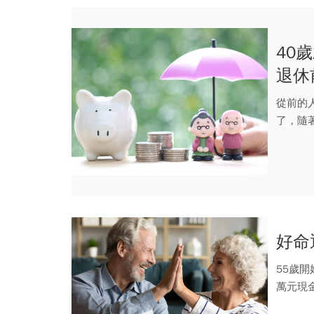
40
退休
從前的
了，隨
最怕的就
好命
55歲
萬元現
過著半..