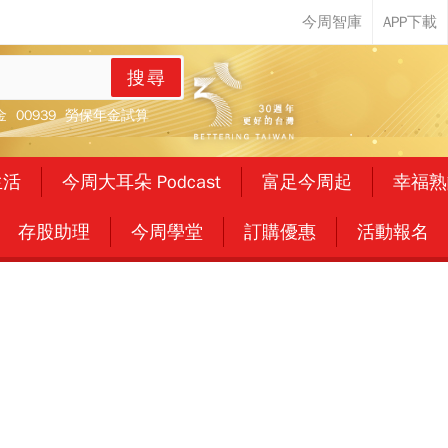
搜尋
金
00939
勞保年金試算
生活
今周大耳朵 Podcast
富足今周起
幸福熟
存股助理
今周學堂
訂購優惠
活動報名