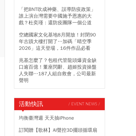
「把BNT吹成神藥、誤導防疫政策」
誰上演台灣需要中國施予恩惠的大
戲？杜奕瑾：還防疫團隊一個公道
空總國家文化基地8月開放！封閉90
年古蹟大樓打開了…加碼「晴空季
2026」這天登場，16件作品必看
兆基怎麼了？包租代管龍頭爆資金缺
口逾百億！董座閃辭、趙姬投資操盤
人失聯…187人組自救會，公司最新
聲明
活動快訊
/ EVENT NEWS /
均衡臺灣週 天天抽iPhone
訂閱贈【歌林】AI聲控3D擺頭循環扇