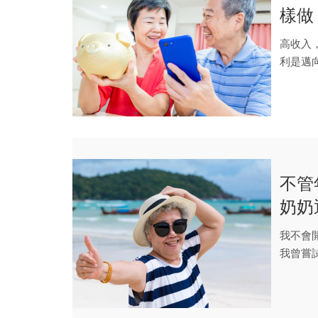
樣做
比投
高收入
利是邁
各種...
不管
奶奶
最好
我不會
我曾嘗
之後，我