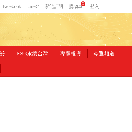
0
齡
ESG永續台灣
專題報導
今選頻道