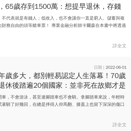
，65歲存到1500萬：想提早退休，存錢
資更重要
，不代表就是有錢人；低收入，也不會讓你一直是窮人。儲蓄與複
向財務自由的頭等艙車票！ 專業金融分析師卡爾森在本書中將透過
詳全文
2022-06-01
年歲多大，都別輕易認定人生落幕！70歲
退休後踏遍20個國家：並非死在故鄉才是
的死法
開車，不會游泳，甚至連腳踏車也不會騎。拿腳踏車來說，年輕時
試著騎了好幾回，在總是摔得人仰馬翻、膝蓋上也留下深深的傷口
才不...
詳全文