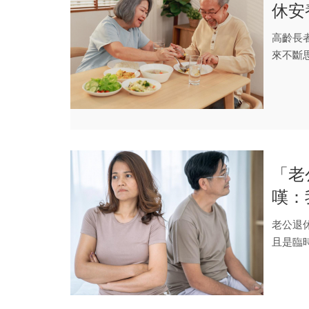
休安
高齡長
來不斷
身照護功
「老
嘆：
會來
老公退
且是臨
兩夫妻早.