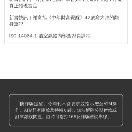
真正體現富足
新書快訊｜謝富旭《中年財富覺醒》42歲窮大叔的翻
身筆記
ISO 14064-1 溫室氣體內部查證員課程
「防詐騙提醒」今周刊不會要求並指示您至ATM操
作。ATM只有匯款及轉帳功能，無法解除分期付款或
訂單錯誤問題。隨時可撥打165反詐騙諮詢專線。