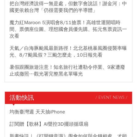
把台灣經濟說得一無是處，但數字會說話！謝金河：中
國更依賴台灣「仍很需要我們的半導體」
魔力紅Maroon 5演唱會8/11搶票！高雄世運開唱時
間、票價座位圖、理想國會員優先購、拓元售票資訊一
次看
天氣／白海豚颱風最新路徑！北北基桃暴風圈侵襲率曝
光、8/7颱風假？三颱怎麼走，10日報先看
暑假跟團旅遊注意！知名旅行社遭勒令停業、9家遭廢
止或撤照…觀光署完整黑名單曝光
活動快訊
/ EVENT NEWS /
均衡臺灣週 天天抽iPhone
訂閱贈【歌林】AI聲控3D擺頭循環扇
新書快訊｜《打開錢意識》學會如何與金錢相處，才能