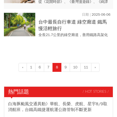
從《花開時節》、《臺灣漫遊錄》、《綺譚
花物語》到《四維街一號》，歷史小說家楊
双子，以日治時期老台中為背景，細膩描繪
2025-06-06
女性之間的情愫，為台灣文壇...
台中最長自行車道 綠空廊道 鐵馬
慢活輕旅行
全長21.7公里的綠空廊道，善用鐵路高架化
的橋下閒置空間，打造台中最長自行車道，
沿途綠樹成蔭，花木扶疏，周邊更不乏知名
景點與美味小吃，跟著《...
«
1
6
7
8
9
10
11
»
熱門話題
/ HOT STORIES /
白海豚颱風交通異動》華航、長榮、虎航、星宇8/9取
消航班，台鐵高鐵捷運航運公路管制不斷更新