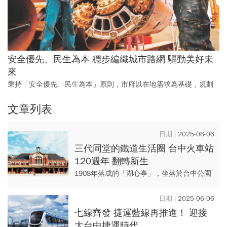
安全優先、民生為本 穩步編織城市路網 驅動美好未
來
秉持「安全優先、民生為本」原則，市府以在地需求為基礎，規劃
出因地制宜，兼顧通行安全與產業發展的道路、橋梁建設，按部就
文章列表
班建立台中市路網拼圖，建設友善便利的交通宜居城。
2025-06-06
三代同堂的鐵道生活圈 台中火車站
120週年 翻轉新生
1908年落成的「湖心亭」，坐落於台中公園
日月湖中央，是為了紀念縱貫鐵路全線通車
而建，象徵南北鐵道交會於此的歷史時刻，
2025-06-06
同時也見證台中城市發展...
七線齊發 捷運藍線再推進！ 迎接
大台中捷運時代