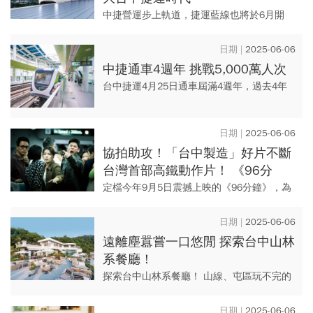
中捷營運步上軌道，捷運藍線也將於6月開
工，5月14日台中市長盧秀燕攜手台北市長蔣
萬安舉行藍線核心工程BM01機電標簽約儀
2025-06-06
式。未來，藍綠兩線交...
中捷通車4週年 挑戰5,000萬人次
台中捷運4月25日通車屆滿4週年，過去4年
間，持續精進安全性、運輸品質與服務，載
客人數與乘客滿意度持續攀升，預計在6月迎
2025-06-06
來第5,000萬名搭...
協拍助攻！「台中製造」好片不斷
台灣首部高鐵動作片！ 《96分
鐘》即將登場
定檔今年9月5日震撼上映的《96分鐘》，為
台灣影史首度挑戰以高鐵為主題的動作鉅
獻，不僅獲得台中市政府新聞局拍片取景補
2025-06-06
助以及「台中拍」獎勵金，...
遠離塵囂嘗一口悠閒 探索台中山林
系餐廳！
探索台中山林系餐廳！ 山線、屯區玩不完的
台中，不僅有許多景點、秘境，更有不少餐
廳值得走訪。《漾台中》本期精選5家鄰近風
2025-06-06