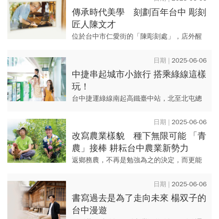
景區或隱身於山中...
傳承時代美學 刻劃百年台中 彫刻
匠人陳文才
位於台中市仁愛街的「陳彫刻處」，店外醒
目的紅字招牌，出自第一代匠師陳珍之手，
屋內牆上「陳彫刻」三個大字，是第二代陳
2025-06-06
文才的手路，而架上陳列的木...
中捷串起城市小旅行 搭乘綠線這樣
玩！
台中捷運綠線南起高鐵臺中站，北至北屯總
站，沿途行經熱鬧的南屯區、鄰近大坑步道
的北屯區等站點，周邊不乏百貨商場、歷史
2025-06-06
建築、公園綠地、美食店家等...
改寫農業樣貌 種下無限可能 「青
農」接棒 耕耘台中農業新勢力
返鄉務農，不再是勉強為之的決定，而更能
承載夢想與創意，耕耘出農業的新樣貌。近
年，越來越多擁有設計、機械等多元背景的
2025-06-06
青年，看見農業的新可能，勇...
書寫過去是為了走向未來 楊双子的
台中漫遊