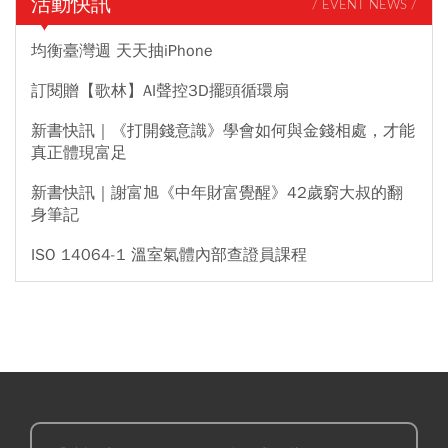
活動快訊
/ EVENT NEWS /
均衡臺灣週 天天抽iPhone
訂閱贈【歌林】AI聲控3D擺頭循環扇
新書快訊｜《打開錢意識》學會如何與金錢相處，才能
真正體現富足
新書快訊｜謝富旭《中年財富覺醒》42歲窮大叔的翻
身筆記
ISO 14064-1 溫室氣體內部查證員課程