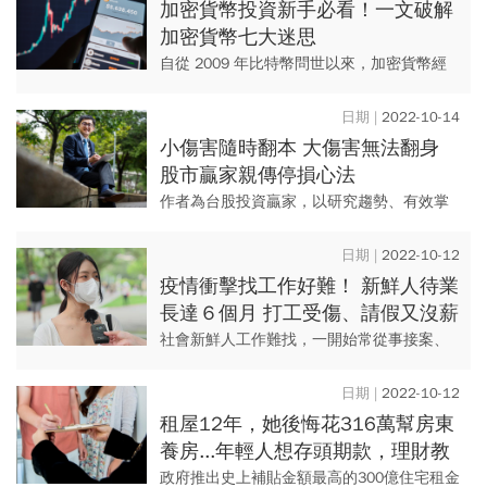
加密貨幣投資新手必看！一文破解
加密貨幣七大迷思
自從 2009 年比特幣問世以來，加密貨幣經
歷 10 年以上的發展，如今全球加密貨幣持有
者已經超過 2 億 9 千萬人。但根據加密貨幣
2022-10-14
AT...
小傷害隨時翻本 大傷害無法翻身
股市贏家親傳停損心法
作者為台股投資贏家，以研究趨勢、有效掌
握主流產業著名，人稱「產業隊長」。認為
投資人應該將停損看成買保險，繳交保險
2022-10-12
費，不是為了拚賠償金，是為了...
疫情衝擊找工作好難！ 新鮮人待業
長達６個月 打工受傷、請假又沒薪
水怎麼辦？ 全台首創青年職場保險
社會新鮮人工作難找，一開始常從事接案、
兼職等非典型勞工工作，為了提供年輕人更
安全的就業保障，新北市青年局推出《青
2022-10-12
年，好險有你》計畫，補足新鮮...
租屋12年，她後悔花316萬幫房東
養房...年輕人想存頭期款，理財教
母教你：這樣做6年存200萬
政府推出史上補貼金額最高的300億住宅租金