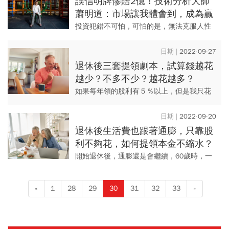
誤信明牌慘賠2億！技術分析大師
蕭明道：市場讓我體會到，成為贏
家最重要的兩項特質
投資犯錯不可怕，可怕的是，無法克服人性
弱點，一錯再錯。《今周刊》專訪技術分析
大師蕭明道，分享他如何從錯誤中，淬鍊出
2022-09-27
贏家智慧的心路歷程，發人深...
退休後三套提領劇本，試算錢越花
越少？不多不少？越花越多？
如果每年領的股利有５％以上，但是我只花
當年度的４％，這樣有機會打敗通膨嗎？
2022-09-20
退休後生活費也跟著通膨，只靠股
利不夠花，如何提領本金不縮水？
開始退休後，通膨還是會繼續，60歲時，一
年領60萬投資回報是足夠，但到了80歲，還
是領60萬的話，怎麼辦？
«
1
28
29
30
31
32
33
»