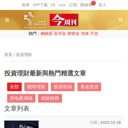
0
熱門：
鋼鐵股
富邦金
開發金
鴻海
升息
首頁
投資理財
投資理財最新與熱門精選文章
全部
聰明理財
股債前線
基金投資
房地產掃瞄
保險稅務
文章列表
2022-10-18