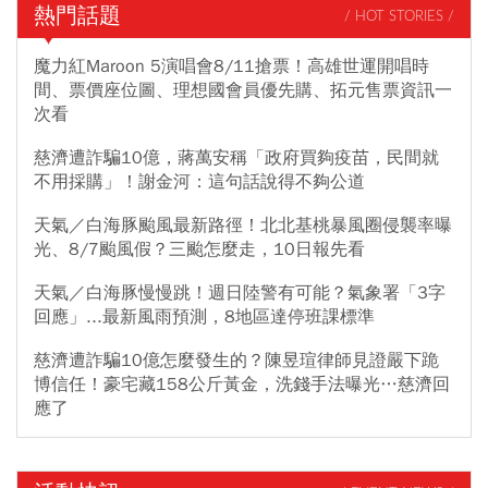
熱門話題
/ HOT STORIES /
魔力紅Maroon 5演唱會8/11搶票！高雄世運開唱時
間、票價座位圖、理想國會員優先購、拓元售票資訊一
次看
慈濟遭詐騙10億，蔣萬安稱「政府買夠疫苗，民間就
不用採購」！謝金河：這句話說得不夠公道
天氣／白海豚颱風最新路徑！北北基桃暴風圈侵襲率曝
光、8/7颱風假？三颱怎麼走，10日報先看
天氣／白海豚慢慢跳！週日陸警有可能？氣象署「3字
回應」...最新風雨預測，8地區達停班課標準
慈濟遭詐騙10億怎麼發生的？陳昱瑄律師見證嚴下跪
博信任！豪宅藏158公斤黃金，洗錢手法曝光…慈濟回
應了