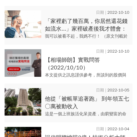
補貼方案，提供租屋族更優惠的租屋環境，
但根據網路調查，卻有33.8％民眾擔憂申請
2022-10-10
補貼後，「房東會漲...
「家裡虧了幾百萬，你居然還花錢
如流水...」家裡破產後我才體會：
長大最爽的事就是賺錢給父母
我可以被看不起，我媽不行！ （原文刊載於
2020/6/9，更新時間為2022/10/10）
2022-10-10
【相場師朗】實戰問答
（2022/10/10）
本文提供之訊息謹供參考，所談到的股價與
個股僅為教學與文章舉例，無任何推薦之
意，買進賣出仍請投資人自行判斷。 本文內
2022-10-05
容僅供訂閱戶本人使用，非...
他從「被帳單追著跑」 到年領五七
○萬被動收入
這是一個上班族活化呆資產，由窮變富的命
運大翻身奇蹟，我們詳實記錄了他從借錢、
投資、領息、滾利、換股的過程。 (原文刊載
2022-10-04
於2018/11...