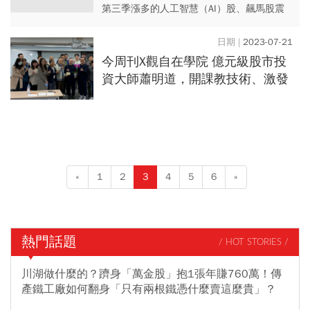
第三季漲多的人工智慧（AI）股、飆馬股震
盪愈劇烈，既期待又怕受傷害的投資人，該
如何選股才不致錯過行情？在操作策略上又
2023-07-21
該如何因應才能控制風險？
今周刊X觀自在學院 億元級股市投
資大師蕭明道，開課教技術、激發
行善能量
«
1
2
3
4
5
6
»
熱門話題
/ HOT STORIES /
川湖做什麼的？躋身「萬金股」抱1張年賺760萬！傳
產鐵工廠如何翻身「只有兩根鐵憑什麼賣這麼貴」？