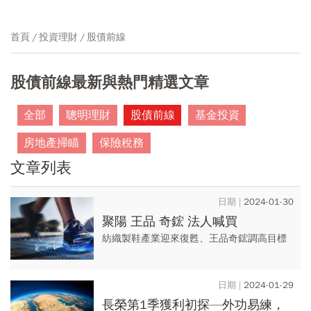
首頁
投資理財
股債前線
股債前線最新與熱門精選文章
全部
聰明理財
股債前線
基金投資
房地產掃瞄
保險稅務
文章列表
2024-01-30
聚陽 王品 奇鋐 法人喊買
紡織製鞋產業迎來復甦、王品奇鋐調高目標
價。 #聚陽 #百和 #王品 #奇鋐#美國通膨數
據 #紡織製鞋產業
2024-01-29
長榮第1季獲利初探—外功易練，