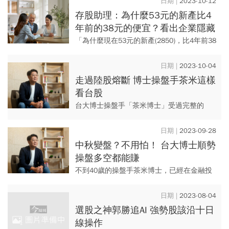
2023-10-12
存股助理：為什麼53元的新產比4
年前的38元的便宜？看出企業隱藏
的內在價值！
「為什麼現在53元的新產(2850)，比4年前38
元的新產便宜！」這是一個很有趣、也很重
要的命題。弄懂這個命題的玄機，有助於克
2023-10-04
服我們投資「成...
走過陸股熔斷 博士操盤手茶米這樣
看台股
台大博士操盤手「茶米博士」受過完整的
「海龜培訓專案」，從機械博士變身私募基
金操盤人，並延續培訓經驗把投資心法分享
2023-09-28
給團隊，在台灣、上海兩地訓練...
中秋變盤？不用怕！ 台大博士順勢
操盤多空都能賺
不到40歲的操盤手茶米博士，已經在金融投
資圈闖蕩出自己的天下。認為經過系統化的
訓練，每個人都有機會成為專業操盤人。 從
2023-08-04
中國股票與期貨市...
選股之神郭勝追AI 強勢股該沿十日
線操作