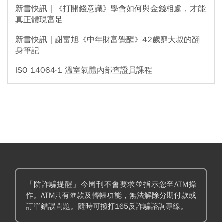
新書快訊｜《打開錢意識》學會如何與金錢相處，才能
真正體現富足
新書快訊｜謝富旭《中年財富覺醒》42歲窮大叔的翻
身筆記
ISO 14064-1 溫室氣體內部查證員課程
「防詐騙提醒」今周刊不會要求並指示您至ATM操
作。ATM只有匯款及轉帳功能，無法解除分期付款或
訂單錯誤問題。隨時可撥打165反詐騙諮詢專線。