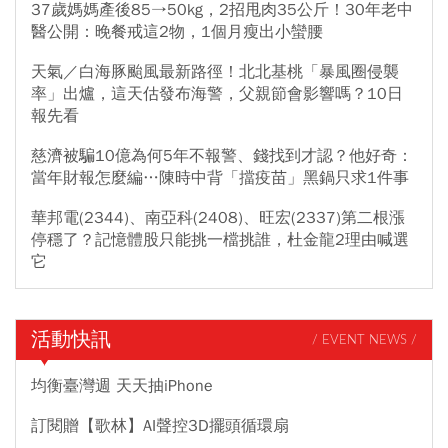
37歲媽媽產後85→50kg，2招甩肉35公斤！30年老中
醫公開：晚餐戒這2物，1個月瘦出小蠻腰
天氣／白海豚颱風最新路徑！北北基桃「暴風圈侵襲
率」出爐，這天估發布海警，父親節會影響嗎？10日
報先看
慈濟被騙10億為何5年不報警、錢找到才認？他好奇：
當年財報怎麼編…陳時中背「擋疫苗」黑鍋只求1件事
華邦電(2344)、南亞科(2408)、旺宏(2337)第二根漲
停穩了？記憶體股只能挑一檔挑誰，杜金龍2理由喊選
它
活動快訊
/ EVENT NEWS /
均衡臺灣週 天天抽iPhone
訂閱贈【歌林】AI聲控3D擺頭循環扇