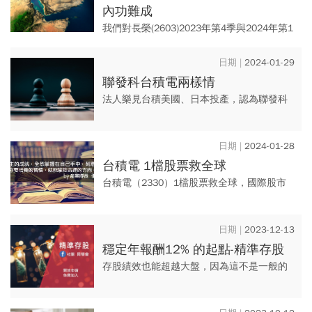
內功難成
我們對長榮(2603)2023年第4季與2024年第1
季的獲利進行初步的預估。重點不在於我們
預估的準確度，而是背後的科學存股法的精
2024-01-29
神：以自己...
聯發科台積電兩樣情
法人樂見台積美國、日本投產，認為聯發科
股價上漲空間有限，2024盤整機率高。 #全
球海運大洗牌 #台積電海外布局 #中砂 #雲品
2024-01-28
#耕興
台積電 1檔股票救全球
台積電（2330）1檔股票救全球，國際股市
走穩，台股順利過萬八，類股輪動，選股+操
作節奏要留意。
2023-12-13
穩定年報酬12% 的起點-精準存股
存股績效也能超越大盤，因為這不是一般的
存股，而是精準存股。