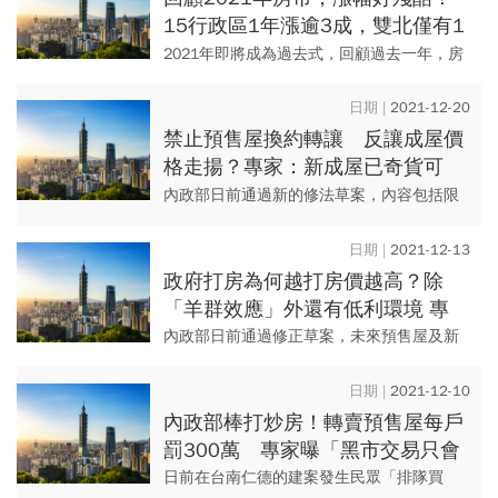
15行政區1年漲逾3成，雙北僅有1
地入榜
2021年即將成為過去式，回顧過去一年，房
市價量的兇猛漲幅仍是市場熱議焦點，政府
雖然陸續推出打房措施，但對於今年抑制房
2021-12-20
市價量的成效，恐怕仍需...
禁止預售屋換約轉讓 反讓成屋價
格走揚？專家：新成屋已奇貨可
居，這些縣市成屋占比低
內政部日前通過新的修法草案，內容包括限
制預售屋換約轉售、私法人購屋許可制、嚴
懲炒作者、預售屋解約需申報、建立檢舉獎
2021-12-13
金制度等五大打炒房措施，劍...
政府打房為何越打房價越高？除
「羊群效應」外還有低利環境 專
家：明年進高原期，留意這2件事
內政部日前通過修正草案，未來預售屋及新
成屋的換約轉售都將受到嚴格限制，這也被
視為對房市再下重手的「打房措施」，不
2021-12-10
過，回顧近年來，從中央到地方...
內政部棒打炒房！轉賣預售屋每戶
罰300萬 專家曝「黑市交易只會
更盛行」
日前在台南仁德的建案發生民眾「排隊買