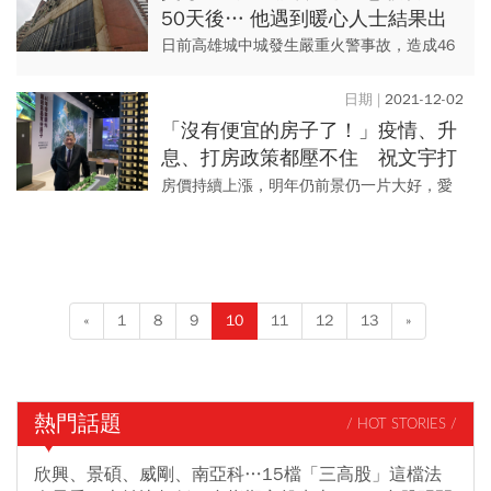
50天後… 他遇到暖心人士結果出
意料
日前高雄城中城發生嚴重火警事故，造成46
死、41人輕重傷的悲劇，其中，因居住在城
中城的住戶，有不少人屬於弱勢族群，在事
2021-12-02
故發生後，馬上面臨的是...
「沒有便宜的房子了！」疫情、升
息、打房政策都壓不住 祝文宇打
包票：明年房價仍看漲
房價持續上漲，明年仍前景仍一片大好，愛
山林今（2）日舉行法說會時，董事長祝文宇
表示，今年確實房市曾一度受到疫情衝擊，
第三季的營收略有衰退，但...
«
1
8
9
10
11
12
13
»
熱門話題
/ HOT STORIES /
欣興、景碩、威剛、南亞科…15檔「三高股」這檔法