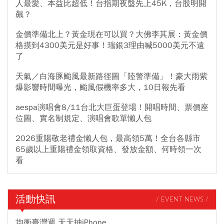
人最愛、本益比超低！台指期夜盤先上45K，台股明開
飆？
金價準備北上？黃金現在可以買？大佛李其展：黃金價
格摸到4300美元是好事！瑞銀3理由喊5000美元不遠
了
天氣／白海豚颱風最新路徑圖「陸警準備」！豪大雨紫
爆影響時間曝光，颱風假機率多大，10日報先看
aespa演唱會8/11台北大巨蛋登場！開唱時間、票價座
位圖、實名制規定、演唱會歌單懶人包
2026重陽敬老禮金懶人包，最高領5萬！全台各縣市
65歲以上重陽禮金領取資格、發放金額、何時領一次
看
活動快訊
/ EVENT NEWS /
均衡臺灣週 天天抽iPhone