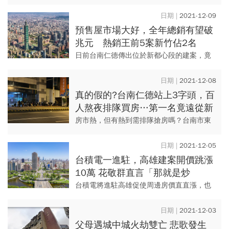
房」的景況，讓市場矚目熱議，甚至懷疑這
種現象有炒房疑慮，也引起官方單位密切注
2021-12-09
意。昨（9）日內政部針對近期...
預售屋市場大好，全年總銷有望破
兆元 熱銷王前5案新竹佔2名
日前台南仁德傳出位於新都心段的建案，竟
出現民眾熬夜「排隊買房」的狀況，讓外界
一陣熱議，甚至引起官方單位的注意，深怕
2021-12-08
出現炒房疑慮。 其實...
真的假的?台南仁德站上3字頭，百
人熬夜排隊買房…第一名竟遠從新
竹來，他曝原因是這個
房市熱，但有熱到需排隊搶房嗎？台南市東
區東門路上一處建案接待中心外，今（8）日
凌晨有高達數十人的排隊人潮，不少人還帶
2021-12-05
著桌椅、毛毯打算通宵奮戰...
台積電一進駐，高雄建案開價跳漲
10萬 花敬群直言「那就是炒
作」，3招斷投資客生路
台積電將進駐高雄促使周邊房價直直漲，也
讓南部房價上漲成為外界關注焦點，質疑有
「炒房」疑慮，而愛山林董事長祝文宇日前
2021-12-03
在法說會中直言「便宜的房子...
父母遇城中城火劫雙亡 悲歌發生