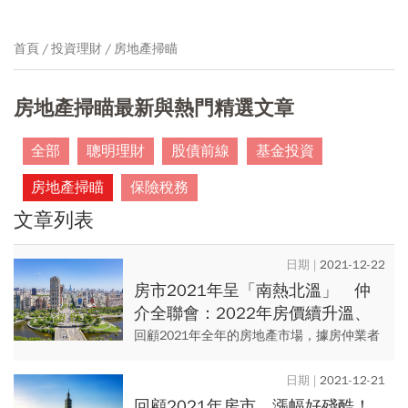
首頁
投資理財
房地產掃瞄
房地產掃瞄最新與熱門精選文章
全部
聰明理財
股債前線
基金投資
房地產掃瞄
保險稅務
文章列表
2021-12-22
房市2021年呈「南熱北溫」 仲
介全聯會：2022年房價續升溫、
台南高雄估再漲10%
回顧2021年全年的房地產市場，據房仲業者
統計，全台七大都會區的漲幅至少接近１成
以上。不動產仲介經紀商業同業公會全國聯
2021-12-21
合會在2020年底時，...
回顧2021年房市，漲幅好殘酷！