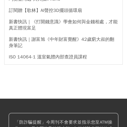
訂閱贈【歌林】AI聲控3D擺頭循環扇
新書快訊｜《打開錢意識》學會如何與金錢相處，才能
真正體現富足
新書快訊｜謝富旭《中年財富覺醒》42歲窮大叔的翻
身筆記
ISO 14064-1 溫室氣體內部查證員課程
「防詐騙提醒」今周刊不會要求並指示您至ATM操