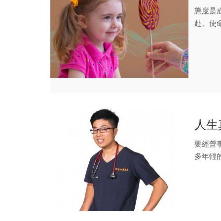
態度是
赴、使
奇蹟的酵.
人生
要經營
多年輕
「使命感.