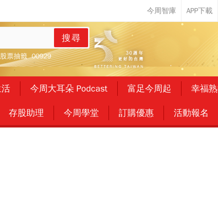
搜尋
股票抽籤
00929
生活
今周大耳朵 Podcast
富足今周起
幸福熟
存股助理
今周學堂
訂購優惠
活動報名