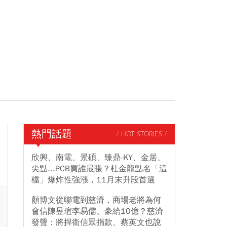
熱門話題
/ HOT STORIES /
欣興、南電、景碩、臻鼎-KY、金居、
尖點...PCB買誰最賺？杜金龍點名「這
檔」爆炸性強漲，11月末升段首選
顏博文從聯電到慈濟，商場老將為何
會信陳昱瑄李易儒、豪給10億？慈濟
發聲：將捍衛信眾捐款、蔡英文也說