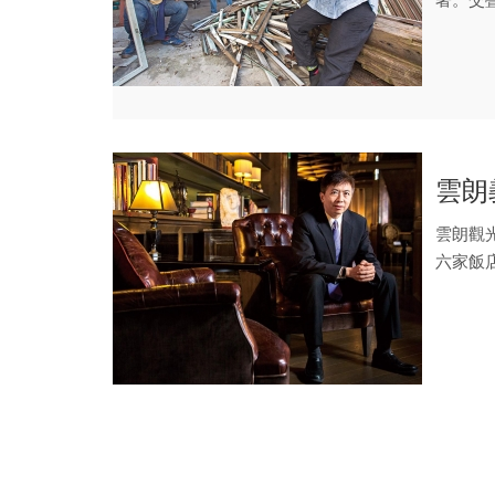
雲朗
雲朗觀
六家飯
祕訣是什.