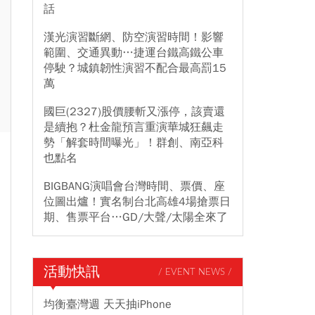
話
漢光演習斷網、防空演習時間！影響
範圍、交通異動…捷運台鐵高鐵公車
停駛？城鎮韌性演習不配合最高罰15
萬
國巨(2327)股價腰斬又漲停，該賣還
是續抱？杜金龍預言重演華城狂飆走
勢「解套時間曝光」！群創、南亞科
也點名
BIGBANG演唱會台灣時間、票價、座
位圖出爐！實名制台北高雄4場搶票日
期、售票平台…GD/大聲/太陽全來了
活動快訊
/ EVENT NEWS /
均衡臺灣週 天天抽iPhone