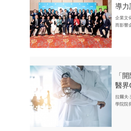
導力
企業文
而影響
台北登場
「開
醫界
拉爾夫
學院院
更是臺灣