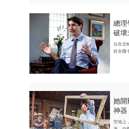
總理
破壞
位在北
於全國
她開
神器
空地上
著。交