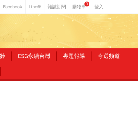
0
齡
ESG永續台灣
專題報導
今選頻道