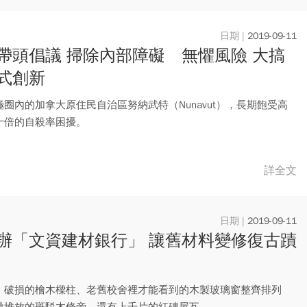
2019-09-11
帶頭倡議 掃除內部障礙 無懼風險 大搞
式創新
極圈內的加拿大原住民自治區努納武特（Nunavut），長期飽受高
十倍的自殺率困擾。
詳全文
2019-09-11
辦「文資建材銀行」 讓舊材料變修復古蹟
，破損的檜木樑柱、老舊校舍裡才能看到的木製玻璃窗整齊排列
疊堆放的斑駁木條旁，還有上千片的紅磚屋瓦。