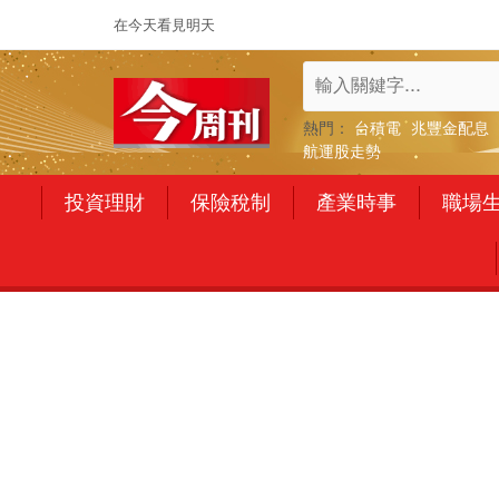
在今天看見明天
熱門：
台積電
兆豐金配息
航運股走勢
投資理財
保險稅制
產業時事
職場