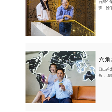
台灣企
班，除
臨企業轉
六角
日出茶
叛， 
戰全球萬.