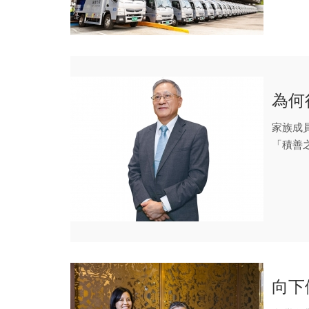
為何
家族成
「積善
一。
向下