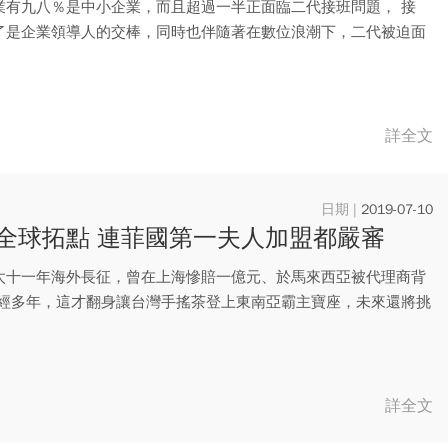
業有九八％是中小企業，而且超過一半正面臨二代接班問題， 接
了是企業領導人的交棒，同時也伴隨著在數位浪潮下，二代被迫面
型...
詳全文
2019-07-10
全球拓點 連菲國第一夫人加盟都嚴審
太十一年海外長征，曾在上海慘賠一億元、於馬來西亞被代理商背
歷經多年，這才翻身讓台灣手搖茶登上東南亞霸主寶座，未來還將挑
..
詳全文