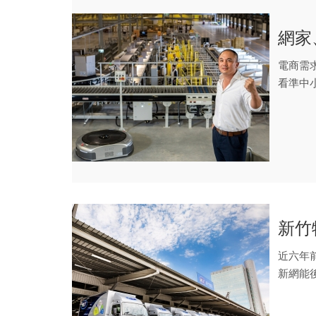
網家
電商需
看準中
這波商機.
新竹
近六年
新網能