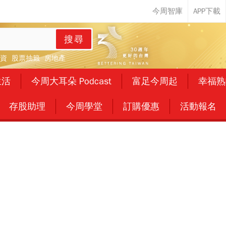
搜尋
資
股票抽籤
房地產
生活
今周大耳朵 Podcast
富足今周起
幸福熟
存股助理
今周學堂
訂購優惠
活動報名