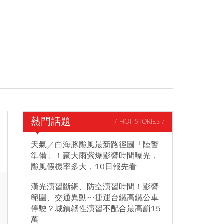
熱門話題
/ HOT STORIES /
天氣／白海豚颱風最新路徑圖「陸警
準備」！豪大雨紫爆影響時間曝光，
颱風假機率多大，10日報先看
漢光演習斷網、防空演習時間！影響
範圍、交通異動…捷運台鐵高鐵公車
停駛？城鎮韌性演習不配合最高罰15
萬