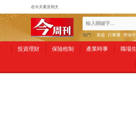
在今天看見明天
熱門：
美股
行事曆
勞保年
投資理財
保險稅制
產業時事
職場