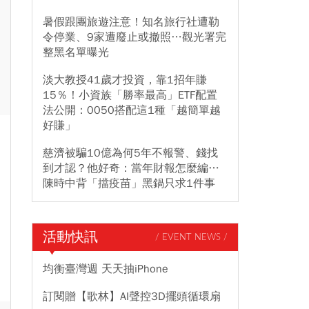
暑假跟團旅遊注意！知名旅行社遭勒
令停業、9家遭廢止或撤照…觀光署完
整黑名單曝光
淡大教授41歲才投資，靠1招年賺
15％！小資族「勝率最高」ETF配置
法公開：0050搭配這1種「越簡單越
好賺」
慈濟被騙10億為何5年不報警、錢找
到才認？他好奇：當年財報怎麼編…
陳時中背「擋疫苗」黑鍋只求1件事
活動快訊
/ EVENT NEWS /
均衡臺灣週 天天抽iPhone
訂閱贈【歌林】AI聲控3D擺頭循環扇