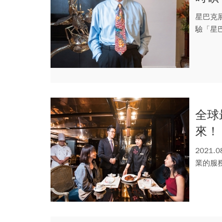
星巴克
驗「星
形的護城.
全球
來！
2021
業的服
成...