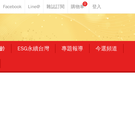
0
齡
ESG永續台灣
專題報導
今選頻道