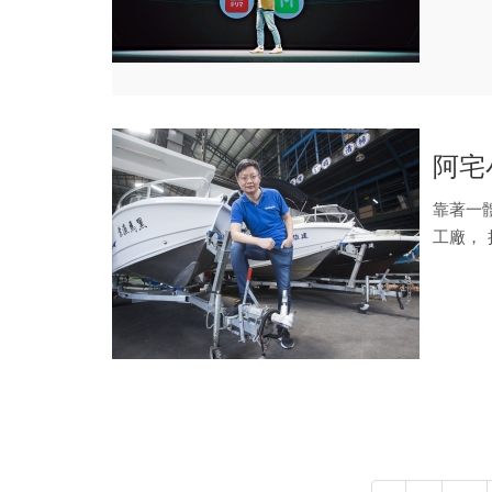
阿宅
靠著一
工廠，
園的科建.