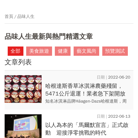
首頁
品味人生
品味人生最新與熱門精選文章
全部
美食旅遊
健康
藝文風尚
預覽測試
文章列表
2022-06-20
哈根達斯香草冰淇淋農藥殘留，
5471公斤退運！業者急下架開放
退貨退款「截止期公布」
知名冰淇淋品牌Häagen-Dazs哈根達斯，周
一（6/20）發出聲明稿表示，進口台灣的香
草品脫冰淇淋、香草桶裝冰淇淋，查驗時驗
2022-06-13
出極微量農藥...
以人為本的「馬爾默宣言」正式啟
動 迎接淨零挑戰的時代