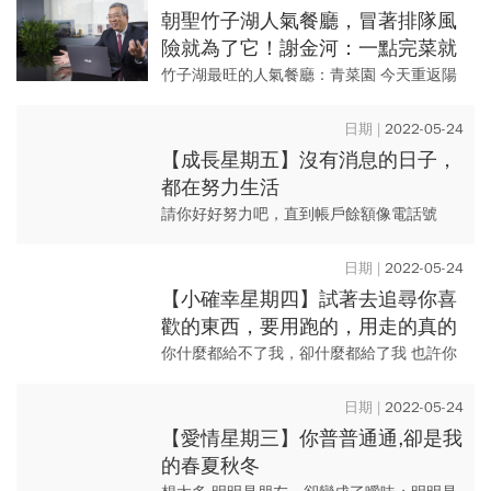
照護，週一(6/...
朝聖竹子湖人氣餐廳，冒著排隊風
險就為了它！謝金河：一點完菜就
上來了，原來是客製化SOP模式
竹子湖最旺的人氣餐廳：青菜園 今天重返陽
明山，我們把車停在二仔坪停車場，直接從
鞍部直上大屯，再從大坪下，上南峰，從西
2022-05-24
峰下來。台北下了半...
【成長星期五】沒有消息的日子，
都在努力生活
請你好好努力吧，直到帳戶餘額像電話號
碼……
2022-05-24
【小確幸星期四】試著去追尋你喜
歡的東西，要用跑的，用走的真的
會來不及......
你什麼都給不了我，卻什麼都給了我 也許你
真的什麼都給不了我，卻在我挫敗、迷惘中
又把什麼都給了我……
2022-05-24
【愛情星期三】你普普通通,卻是我
的春夏秋冬