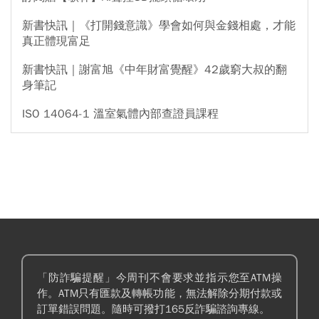
新書快訊｜《打開錢意識》學會如何與金錢相處，才能
真正體現富足
新書快訊｜謝富旭《中年財富覺醒》42歲窮大叔的翻
身筆記
ISO 14064-1 溫室氣體內部查證員課程
「防詐騙提醒」今周刊不會要求並指示您至ATM操
作。ATM只有匯款及轉帳功能，無法解除分期付款或
訂單錯誤問題。隨時可撥打165反詐騙諮詢專線。