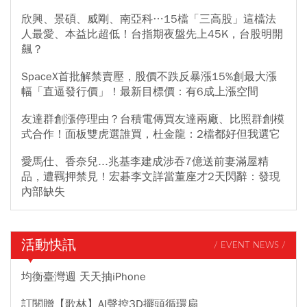
欣興、景碩、威剛、南亞科…15檔「三高股」這檔法
人最愛、本益比超低！台指期夜盤先上45K，台股明開
飆？
SpaceX首批解禁賣壓，股價不跌反暴漲15%創最大漲
幅「直逼發行價」！最新目標價：有6成上漲空間
友達群創漲停理由？台積電傳買友達兩廠、比照群創模
式合作！面板雙虎選誰買，杜金龍：2檔都好但我選它
愛馬仕、香奈兒...兆基李建成涉吞7億送前妻滿屋精
品，遭羈押禁見！宏碁李文詳當董座才2天閃辭：發現
內部缺失
活動快訊
/ EVENT NEWS /
均衡臺灣週 天天抽iPhone
訂閱贈【歌林】AI聲控3D擺頭循環扇