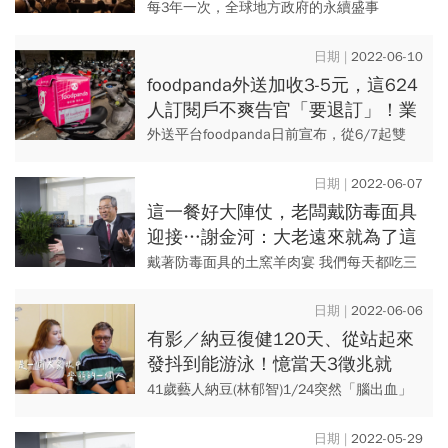
每3年一次，全球地方政府的永續盛事
「ICLEI世界大會」今年5月在瑞典馬爾默召
開。大會的重要成果之一是啟動「馬爾默宣
2022-06-10
言」（Malmö Com...
foodpanda外送加收3-5元，這624
人訂閱戶不爽告官「要退訂」！業
者道歉了但結論卻是…
外送平台foodpanda日前宣布，從6/7起雙
北、基隆市、桃園市、新竹縣市6縣市，每筆
「外送」訂單增收平台費，北北基為5元，桃
2022-06-07
園、新竹縣市...
這一餐好大陣仗，老闆戴防毒面具
迎接…謝金河：大老遠來就為了這
鍋「燜燒72小時」土窯羊肉宴
戴著防毒面具的土窯羊肉宴 我們每天都吃三
餐，但吃過的餐仍然留下深刻印象並不多，
這次來到嘉義民雄參觀要捐出學校給中正大
2022-06-06
學的恊志工商，我心...
有影／納豆復健120天、從站起來
發抖到能游泳！憶當天3徵兆就
「腦中風」，還好做這步降低後遺
41歲藝人納豆(林郁智)1/24突然「腦出血」
症
（出血性中風），緊急送往國泰醫院開刀搶
救，歷經4個月休養逐漸康復，女友依依在旁
2022-05-29