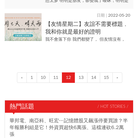
想太多 明明是朋友，卻變成了曖昧；明明是
曖昧，卻聊得像在一起……
2022-05-20
【友情星期二】友誼不需要標題﹐
我和你就是最好的證明
我不會落下你 我們都變了， 但友情沒有，
還是記憶裡那最純粹的樣子……
«
1
10
11
12
13
14
15
»
熱門話題
/ HOT STORIES /
華邦電、南亞科、旺宏…記憶體股又飆漲停要買誰？半
年報勝利組是它！外資買超快6萬張、這檔連砍6.2萬
張