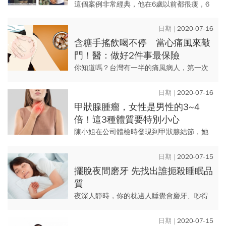
月狠甩25公斤
這個案例非常經典，他在6歲以前都很瘦，6
歲以後就不知道瘦的感覺是什麼，年紀20
歲，身高184、體重130公斤...
2020-07-16
含糖手搖飲喝不停 當心痛風來敲
門！醫：做好2件事最保險
你知道嗎？台灣有一半的痛風病人，第一次
發作時還不到40歲，甚至並不肥胖。醫師提
醒，常喝含糖飲料、新陳代謝異常，都可能
2020-07-16
造成痛風的年輕化。
甲狀腺腫瘤，女性是男性的3~4
倍！這3種體質要特別小心
陳小姐在公司體檢時發現到甲狀腺結節，她
一下子就聯想到自己會不會得了癌症？嚇得
她趕緊安排到醫院檢查。醫生要她先別慌，
2020-07-15
甲狀腺疾病發病率雖然很高，...
擺脫夜間磨牙 先找出誰扼殺睡眠品
質
夜深人靜時，你的枕邊人睡覺會磨牙、吵得
你無法入睡嗎？ 熟睡時為什麼會磨牙，磨牙
對身心的影響又如何？該因此就醫嗎？
2020-07-15