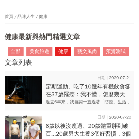
首頁
品味人生
健康
健康最新與熱門精選文章
全部
美食旅遊
健康
藝文風尚
預覽測試
文章列表
2020-07-21
定期運動、吃了10幾年有機飲食卻
在37歲罹癌：我不懂，怎麼幾天
內，我會從健康寶寶到瀕臨死亡？
過去6年來，我自認一直過著「防癌」生活，
甚至已經吃了10幾年以有機植物為主的飲
食，搭配少量草飼、不含激素的高品質肉
2020-07-20
類；還定期運動、每日靜心。...
6歲以後沒瘦過、20歲體重胖到破
百...20歲男大生養3個好習慣，3個