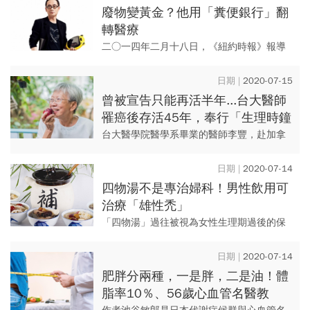
廢物變黃金？他用「糞便銀行」翻
轉醫療
二○一四年二月十八日，《紐約時報》報導
一家新創醫療組織「開放生物群落」，向民
眾買大便！ 創辦人馬克．史密斯並非是要買
2020-07-15
大便，而是要建立腸道細...
曾被宣告只能再活半年...台大醫師
罹癌後存活45年，奉行「生理時鐘
養生法」，從此不生病
台大醫學院醫學系畢業的醫師李豐，赴加拿
大進修，就讀研究所第3年時罹患淋巴癌。返
回台灣後，曾任教台大醫學院及擔任台大醫
2020-07-14
院病理科醫師，專業是細胞...
四物湯不是專治婦科！男性飲用可
治療「雄性禿」
「四物湯」過往被視為女性生理期過後的保
養聖品，但近來「有子宮肌瘤者是否適合飲
用」在網路引發熱議。四物湯到底是婦科良
2020-07-14
藥還是毒藥呢？
肥胖分兩種，一是胖，二是油！體
脂率10％、56歲心血管名醫教