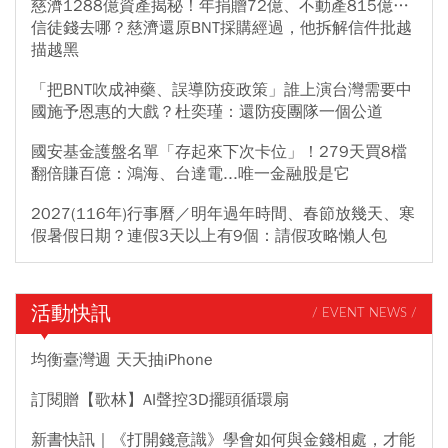
慈濟1288億資產揭秘！年捐贈72億、不動產815億…
信徒錢去哪？慈濟還原BNT採購經過，他拆解信件批越
描越黑
「把BNT吹成神藥、誤導防疫政策」誰上演台灣需要中
國施予恩惠的大戲？杜奕瑾：還防疫團隊一個公道
國安基金護盤名單「存起來下次卡位」！279天買8檔
翻倍賺百億：鴻海、台達電...唯一金融股是它
2027(116年)行事曆／明年過年時間、春節放幾天、寒
假暑假日期？連假3天以上有9個：請假攻略懶人包
活動快訊
/ EVENT NEWS /
均衡臺灣週 天天抽iPhone
訂閱贈【歌林】AI聲控3D擺頭循環扇
新書快訊｜《打開錢意識》學會如何與金錢相處，才能