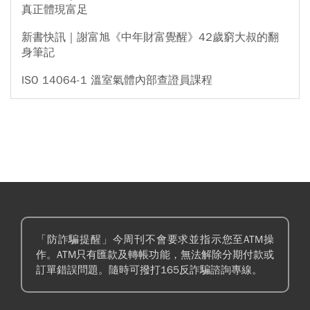
真正體現富足
新書快訊｜謝富旭《中年財富覺醒》42歲窮大叔的翻
身筆記
ISO 14064-1 溫室氣體內部查證員課程
「防詐騙提醒」今周刊不會要求並指示您至ATM操
作。ATM只有匯款及轉帳功能，無法解除分期付款或
訂單錯誤問題。隨時可撥打165反詐騙諮詢專線。