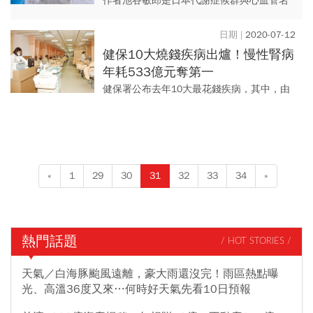
你：15天抖掉內臟脂肪
作者池谷敏郎是日本代謝症候群與心血管名
醫、殭屍操發明者，身高才173公分的他，年
輕時曾胖到80公斤，血管年齡更高達45歲。
2020-07-12
最慘的是...
健保10大燒錢疾病出爐！慢性腎病
年耗533億元奪第一
健保署公布去年10大最花錢疾病，其中，由
慢性腎臟疾病居首位，治療費用高達533億
元，其次依序為第二型糖尿病308億元、齒齦
炎及牙周疾病180...
«
1
29
30
31
32
33
34
»
熱門話題
/ HOT STORIES /
天氣／白海豚颱風遠離，豪大雨還沒完！雨區熱點曝
光、高溫36度又來…何時好天氣先看10日預報