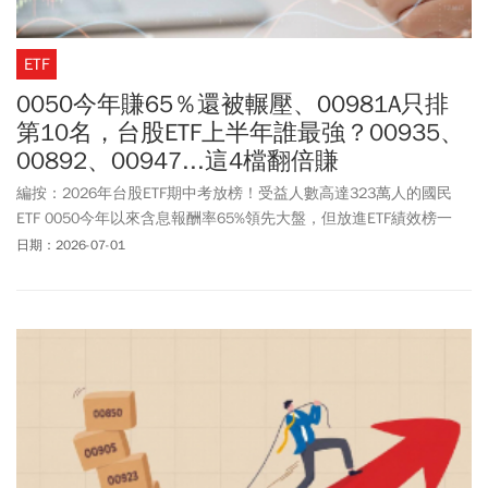
ETF
0050今年賺65％還被輾壓、00981A只排
第10名，台股ETF上半年誰最強？00935、
00892、00947...這4檔翻倍賺
編按：2026年台股ETF期中考放榜！受益人數高達323萬人的國民
ETF 0050今年以來含息報酬率65%領先大盤，但放進ETF績效榜一
看，竟然還落後一票ETF？主題型ETF 00913在5月時績效就已破百站
日期：2026-07-01
上冠軍，6月更進一步以123.6%報酬率奪下上半年績效王。另外，還
有3檔也繳出傲人的破百成績；原本人氣很旺的00981A，6月則被
00991A超車，形成新一波主動式ETF龍頭之爭。另一方面，由於6月
金融股強勢反攻，也讓金融持股比重高的高股息ETF、金融概念ETF
表現竄出。你手上的ETF，是最會漲的那一檔嗎？ 0050、00981A、
00991A、00919、00878、0056，這些人氣ETF的排名究竟在哪？
本文整理市值型、高股息、主動式ETF上半年績效排名，一次看懂誰
是最大贏家。