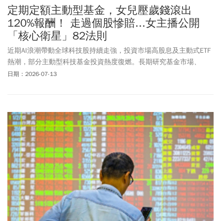
定期定額主動型基金，女兒壓歲錢滾出
120%報酬！ 走過個股慘賠...女主播公開
「核心衛星」82法則
近期AI浪潮帶動全球科技股持續走強，投資市場高股息及主動式ETF
熱潮，部分主動型科技基金投資熱度復燃。長期研究基金市場、
「基金小姐姐」詹璇依認為，多元性商品目的並非互相取代，而是
日期：2026-07-13
提供不同配置搭配選擇。她在節目中分享，從慘賠套牢到精實配置
十年經驗，逐步建立出「台股主動、美股被動」核心策略，成功創
造出200% 以上報酬率。