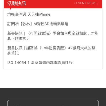
活動快訊
/ EVENT NEWS /
均衡臺灣週 天天抽iPhone
訂閱贈【歌林】AI聲控3D擺頭循環扇
新書快訊｜《打開錢意識》學會如何與金錢相處，才能
真正體現富足
新書快訊｜謝富旭《中年財富覺醒》42歲窮大叔的翻
身筆記
ISO 14064-1 溫室氣體內部查證員課程