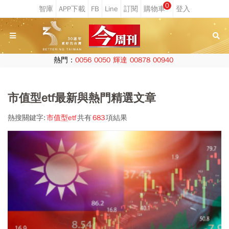
0
熱門：
0056
0050
輝達
00878
00940
市值型etf最新與熱門精選文章
熱搜關鍵字:
市值型etf
共有
683
項結果