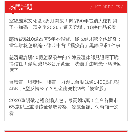
熱門話題
/ HOT ARTICLES /
空總國家文化基地8月開放！封閉90年古蹟大樓打開
了…加碼「晴空季2026」這天登場，16件作品必看
慈濟被騙10億為何5年不報警、錢找到才認？他好奇：
當年財報怎麼編…陳時中背「擋疫苗」黑鍋只求1件事
慈濟遭詐騙10億怎麼發生的？陳昱瑄律師見證嚴下跪
博信任！豪宅藏158公斤黃金，洗錢手法曝光…慈濟回
應了
台積電、聯發科、聯電、群創...台股飆逾1400點叩關
45K，V型反轉來了？杜金龍先挑2檔「便當股」
2026重陽敬老禮金懶人包，最高領5萬！全台各縣市
65歲以上重陽禮金領取資格、發放金額、何時領一次
看