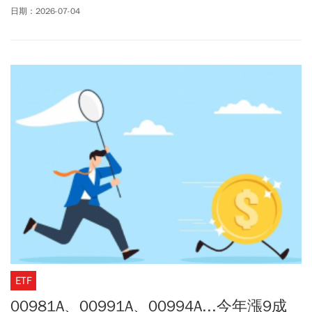
配息資訊，成為存股族近期的關注焦點。0050每股配發0.6元，以收
日期：2026-07-04
盤價109.35元計算，單次配息殖利率約0.54%，連同上半年配息1
元，今年領息共1.6元，本次除息日7/21，發息日8/10。而006208
今年第一次配發股息，每股配發4.75元，除息日7/16，發息日
8/10。而和0050、006208同樣追蹤台灣50指數的槓桿型ETF
00631L(元大台灣50正2)，在台股熱度超高時，吸引大批小資族藉此
放大資金效率，究竟這三檔該怎麼挑選呢？
ETF
00981A、00991A、00994A...今年漲9成