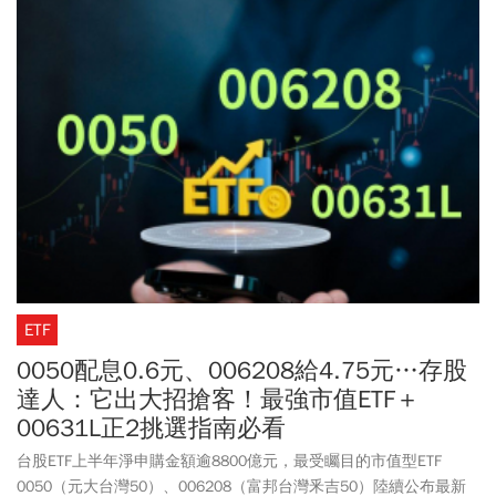
ETF
0050配息0.6元、006208給4.75元…存股
達人：它出大招搶客！最強市值ETF＋
00631L正2挑選指南必看
台股ETF上半年淨申購金額逾8800億元，最受矚目的市值型ETF
0050（元大台灣50）、006208（富邦台灣釆吉50）陸續公布最新