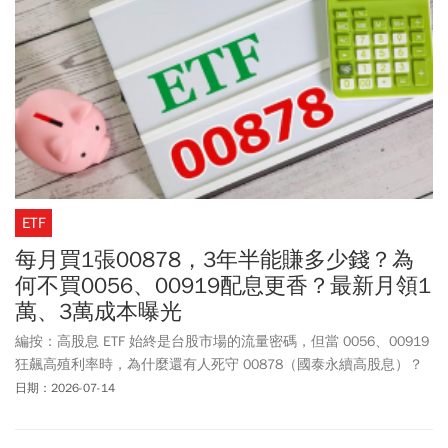
(2454)、台達電(2308)、鴻海(2317)、廣達(2382)、日月光投控
(3711)等半導體與AI伺服器供應鏈核心企業。金融權值股(穩盤中流
砥柱)則包含獲利穩健的公股與民營金控龍頭，如富邦金(2881)、國
泰金(2882)、兆豐金(2886)、中信金(2891)、元大金(2885)等，用以
撐盤並在退場期間貢獻穩定的股利收入；傳統產業龍頭挑選具備極
佳基本面的產業龍頭如台塑(1301)、台泥(1101)、中鋼(2002)等。
ETF
每月買1張00878，3年半能賺多少錢？為
何不買0056、00919配息更香？最新月領1
萬、3萬成本曝光
編按：高股息 ETF 始終是台股市場的流量密碼，但當 0056、00919
狂飆高殖利率時，為什麼還有人死守 00878（國泰永續高股息）？
投資達人「知美Jimmy」分享真實帳本，他從 2023 年起堅持「每月
日期：2026-07-14
定期定額買 1 張」並將股息全數再投入，歷經 3 年半累積 47 張，
提前解鎖月領 1 萬元現金流的目標！00878最新（7/13）收盤價已