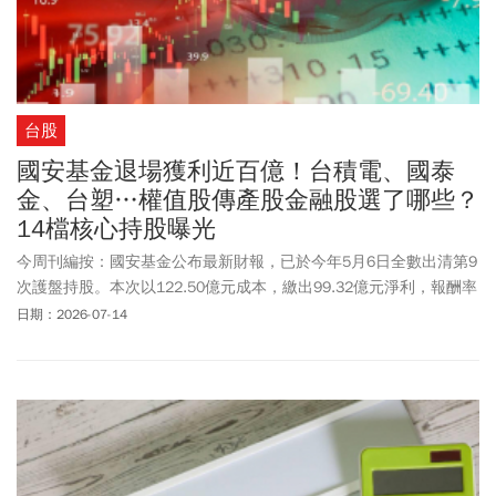
台股
國安基金退場獲利近百億！台積電、國泰
金、台塑…權值股傳產股金融股選了哪些？
14檔核心持股曝光
今周刊編按：國安基金公布最新財報，已於今年5月6日全數出清第9
次護盤持股。本次以122.50億元成本，繳出99.32億元淨利，報酬率
約為81.08%，被股民讚神操作。國安基金表示，進場期間成功穩定
日期：2026-07-14
市場信心，退場過程亦未對台股造成衝擊，充分發揮穩定金融市場
功能。回顧此次護盤背景，國安基金表示，美國宣布實施對等關稅
政策，引發全球金融市場震盪，台股2025年4月7日重挫2065.87
點、跌幅9.7%，創下史上最大單日跌點及跌幅，4月8日再跌772.4
點，市場投資信心明顯不足，因此決議進場安定市場。依據國安基
金公布明細，致勝關鍵在於「精準鎖定科技權值股」與傳產、金融
指標股，尤以台積電(2330)為穩定市場信心的指標，還包含聯發科