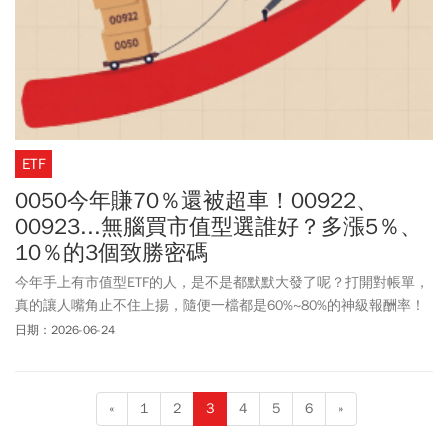
ETF
0050今年賺70％還被超車！00922、
00923...無腦買市值型選誰好？多漲5％、
10％的3個致勝密碼
今年手上有市值型ETF的人，是不是都默默大發了呢？打開對帳單，
真的讓人嘴角止不住上揚，隨便一檔都是60%~80%的神級報酬率！
不過最近拉了一下今年以來（2025/12/31 ~ 2026/06/22）的市價
日期：2026-06-24
漲跌幅數據，發現了一個非常有趣的現象：過去大家習慣無腦買的
傳統市值型龍頭 0050，在這段期間的績效竟然一口氣被 5 檔進化型
ETF 狠狠甩在後頭！
«
1
2
3
4
5
6
»