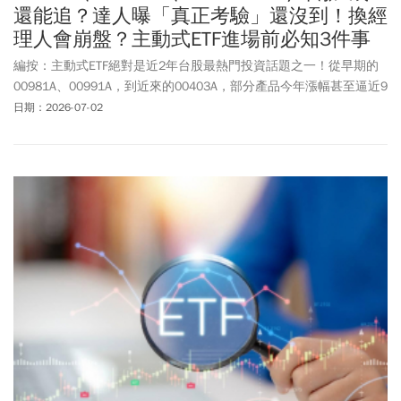
還能追？達人曝「真正考驗」還沒到！換經
理人會崩盤？主動式ETF進場前必知3件事
編按：主動式ETF絕對是近2年台股最熱門投資話題之一！從早期的
00981A、00991A，到近來的00403A，部分產品今年漲幅甚至逼近9
成，讓不少投資人開始思考：現在還能追嗎？或者是否該把0050等
日期：2026-07-02
被動式ETF全部換成主動式ETF賺更多？專家提醒，主動式ETF雖然具
備追逐強勢題材、主動換股的優勢，但多數產品發行時間仍短，尚
未經歷完整多空循環，投資前除了看績效，更要掌握幾項重點，才
能安全地參與超額報酬，又不會有相對剝奪感。