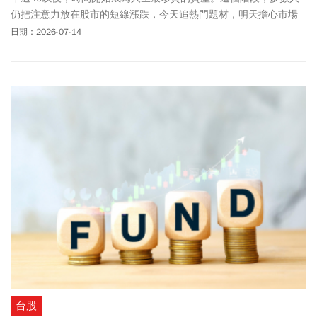
仍把注意力放在股市的短線漲跌，今天追熱門題材，明天擔心市場
回檔。然而，真正影響退休結果的，往往不是抓到哪一檔飆股，而
日期：2026-07-14
是能否長期、穩定地累積資產。也因此，愈來愈多理財專家建議中
年族群採用—指數型投資。
台股