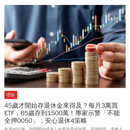
來到33.13元，近期股價漲這麼多，繼續存股划得來？想挑戰月領 3
萬、10 萬退休金，究竟需要多少成本與張數？一次講明白。
理財
45歲才開始存退休金來得及？每月3萬買
ETF，65歲存到1500萬！專家示警「不能
全押0050」：安心退休4策略
年過40以後，時間開始成為人生最珍貴的資產。這個階段，多數人