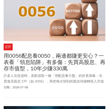
ETF
用0056配息養0050，兩邊都賺更安心？一
表看「領息陷阱」有多傷：先買高股息、再
存市值型，10年少賺330萬
許多人在投資時，喜歡採取一種「用配息養大盤」的折衷策略：先
買進高股息 ETF（如 0056），再把每次領到的股息持續轉投入市值
型 ETF（如 0050）。這樣既能享有現金流的安全感，又能參與大盤
日期：2026-07-08
成長。高股息 ETF 確實是一個非常好的股市入門途徑，也能讓投資
人確實賺到錢。但如果你的目標是在資產累積期獲得最大化報酬，
這種投資順序可能會讓你付出巨大的機會成本。