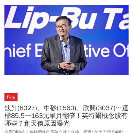
（FOUP）清洗設備技術獨家授權給Brooks，一次性授權金額為1600
萬美元。至於聯策則專注於視覺檢測技術，旨在解決良率問題和人
力短缺的挑戰。這兩家同屬德鑫控股成員的台灣中小型企業，都因
此找到躍上國際舞台的新商業模式。
科技
鈦昇(8027)、中砂(1560)、欣興(3037)…這
檔85.5→163元單月翻倍！英特爾概念股有
哪些？創天價原因曝光
今周刊編按：英特爾執行長陳立武上任後，經過1年大刀闊斧的動