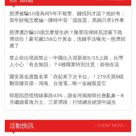
慈濟被騙10億為何5年不報警、錢找到才認？他好奇：
當年財報怎麼編…陳時中背「擋疫苗」黑鍋只求1件事
慈濟遭詐騙10億怎麼發生的？陳昱瑄律師見證嚴下跪
博信任！豪宅藏158公斤黃金，洗錢手法曝光…慈濟回
應了
禁止你出境就禁止…中國出入境新規9/15上路，台灣
人小心「有去無回」？4種職業特別注意：前例在這
國安基金護盤名單「存起來下次卡位」！279天買8檔
翻倍賺百億：鴻海、台達電...唯一金融股是它
韓股陷恐慌情緒暴跌43%，謝金河揭南韓社會亂象…8
月繼續看海力士、三星彈跳：行情總在絕望中誕生
活動快訊
/ EVENT NEWS /