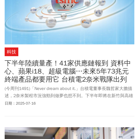
科技
下半年陸續量產！41家供應鏈報到 資料中
心、蘋果i18、超級電腦…未來5年73兆元
終端產品都要用它 台積電2奈米戰隊出列
(今周刊1491)「Never dream about it.」台積電董事長魏哲家大膽描
述，2奈米製程市況強勁到做夢也想不到。下半年即將在新竹與高雄
量產的2奈米，預計在5年內將驅動全球約73兆元的終端產品價值，
日期：2025-07-16
不僅揭開台積電年營收上看3兆元的序曲，這波升級，更是讓台廠供
應鏈加上飛升馬力，材料、設備、廠務／工程、檢測、先進封裝五
大家族再升級。