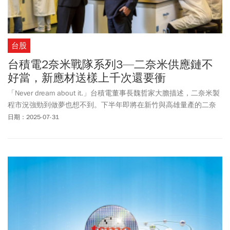
台股
台積電2奈米戰隊系列3—二奈米供應鏈不
好當，新應材送樣上千次還要衝
「Never dream about it.」台積電董事長魏哲家大膽描述，二奈米製
程市況強勁到做夢也想不到。下半年即將在新竹與高雄量產的二奈
米，預計在五年內將驅動全球約73兆元的終端產品價值，不僅揭開
日期：2025-07-31
台積電年營收上看三兆元的序曲，這波升級，更是讓台廠供應鏈加
上飛升馬力，材料、設備、廠務／工程、檢測、先進封裝五大家族
再升級。