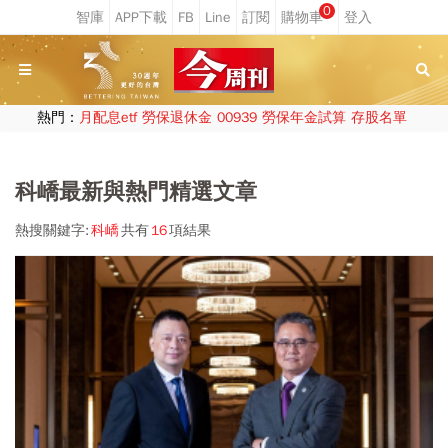
0
熱門：
月配息etf
勞保退休金
00939
勞保年金試算
存股名單
科嶠最新與熱門精選文章
熱搜關鍵字:
科嶠
共有
16
項結果