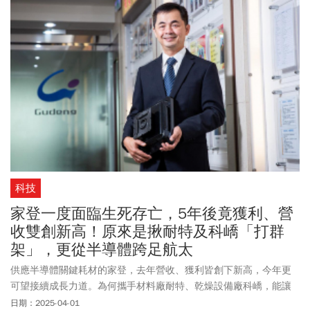
科技
家登一度面臨生死存亡，5年後竟獲利、營
收雙創新高！原來是揪耐特及科嶠「打群
架」，更從半導體跨足航太
供應半導體關鍵耗材的家登，去年營收、獲利皆創下新高，今年更
可望接續成長力道。為何攜手材料廠耐特、乾燥設備廠科嶠，能讓
家登繼續擴大與對手的差距？
日期：2025-04-01