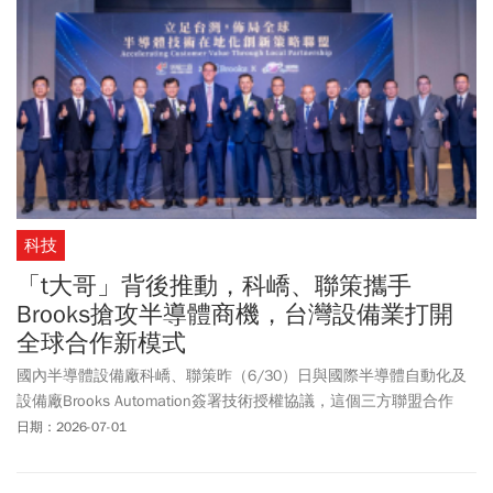
科技
「t大哥」背後推動，科嶠、聯策攜手
Brooks搶攻半導體商機，台灣設備業打開
全球合作新模式
國內半導體設備廠科嶠、聯策昨（6/30）日與國際半導體自動化及
設備廠Brooks Automation簽署技術授權協議，這個三方聯盟合作
案，不只突顯了地緣政治下在地化供應鏈的重要性，對於台灣本地
日期：2026-07-01
半導體供應鏈的發展也很具啟發性，預料未來外商與台商類似的合
作案將會不斷出現。在這項合作協議中，科嶠是將其晶圓傳載盒