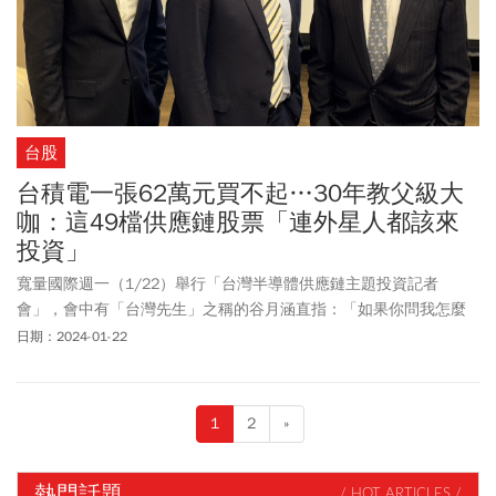
台股
台積電一張62萬元買不起…30年教父級大
咖：這49檔供應鏈股票「連外星人都該來
投資」
寬量國際週一（1/22）舉行「台灣半導體供應鏈主題投資記者
會」，會中有「台灣先生」之稱的谷月涵直指：「如果你問我怎麼
看台股市場，我會給你三個字：『半導體』」。而投身於證券與投
日期：2024-01-22
資銀行領域逾30年的寬量國際創辦人暨執行長李鴻基則分析，台灣
有許多中小企業目前是台積電的供應鏈，之後可能是全世界的供應
鏈，「未來10年市值可能成長10倍，不要說外國人，外星人都應該
1
2
»
來投資」。
熱門話題
/ HOT ARTICLES /