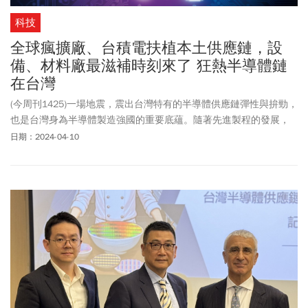
科技
全球瘋擴廠、台積電扶植本土供應鏈，設
備、材料廠最滋補時刻來了 狂熱半導體鏈
在台灣
(今周刊1425)一場地震，震出台灣特有的半導體供應鏈彈性與拚勁，
也是台灣身為半導體製造強國的重要底蘊。隨著先進製程的發展，
以及AI巨浪帶出的晶片客製化趨勢，半導體供應鏈的台灣本土軍團，
日期：2024-04-10
儼然是當前資本市場最具亮度的族群。