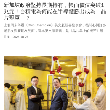
新加坡政府堅持長期持有，帳面價值突破1
兆元！台積電為何能在半導體勝出成為「晶
片冠軍」？
上個周末舉辦《Chip Champion》英文版新書發表會，很開心與許多
老朋友與新朋友見面，這本英文版新書，是《晶片島上的光芒》繼
中文、日文、韓文之後的第四個語言版本。
日期：2025-10-27