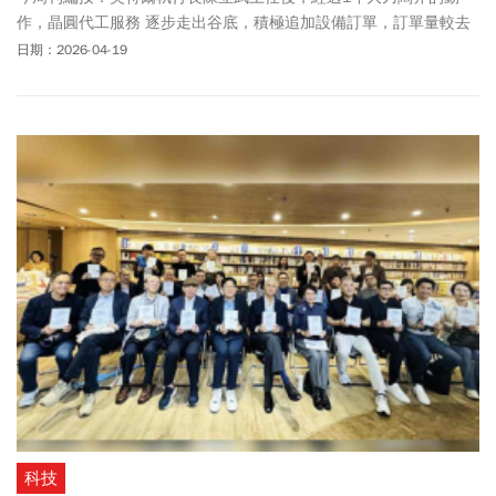
作，晶圓代工服務 逐步走出谷底，積極追加設備訂單，訂單量較去
年大幅成長5成以上。英特爾CPU角色顯著升級，讓外界高度看好其
日期：2026-04-19
後市發展，英特爾供應鏈包括鈦昇(8027)、中砂 (1560)、家登
(3680)、科嶠 (4542)、欣興 (3037) 等都可望跟著受惠。其中，鈦昇
是台廠中和英特爾關係最為密切的業者之一，涵蓋前段晶圓製程與
後段先進封裝製程，鈦昇股價從3/9低點85.8元，近期最高來到163
元，短短一個多月漲幅高達9成之多。而中砂鑽石碟也自去年下半年
起打進英特爾，出貨涵蓋多座廠區，股價從3月底的425.5元，一路
往上來到544元，漲幅高達27%。欣興則是從444.5元再度發動攻
勢，本波見到660元，漲幅近5成，3家均創歷史新高價。
科技