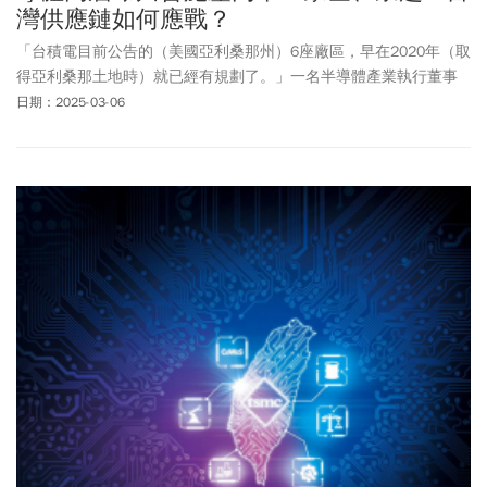
灣供應鏈如何應戰？
「台積電目前公告的（美國亞利桑那州）6座廠區，早在2020年（取
得亞利桑那土地時）就已經有規劃了。」一名半導體產業執行董事
向《今周刊》表示，台積電原本希望照進度逐步展開，如今在美國
日期：2025-03-06
總統川普的壓力下全部宣布，也算是給足了美國政府面子。