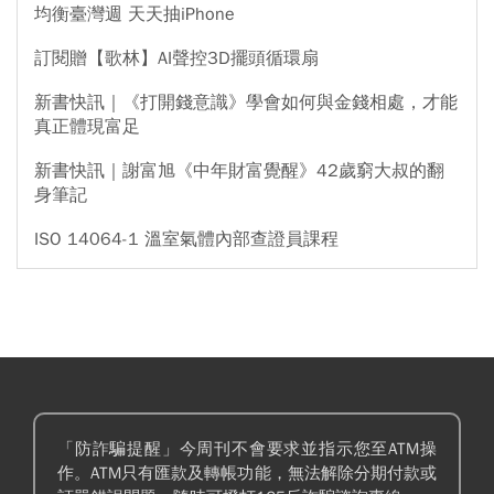
均衡臺灣週 天天抽iPhone
訂閱贈【歌林】AI聲控3D擺頭循環扇
新書快訊｜《打開錢意識》學會如何與金錢相處，才能
真正體現富足
新書快訊｜謝富旭《中年財富覺醒》42歲窮大叔的翻
身筆記
ISO 14064-1 溫室氣體內部查證員課程
「防詐騙提醒」今周刊不會要求並指示您至ATM操
作。ATM只有匯款及轉帳功能，無法解除分期付款或