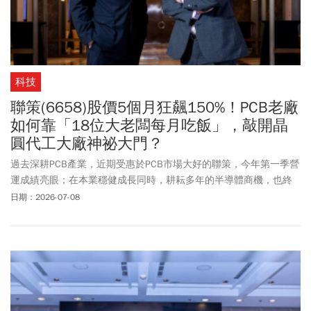
科技
聯策(6658)股價5個月狂飆150%！PCB老廠
如何靠「18位大老闆每月吃飯」，敲開晶
圓代工大廠神祕大門？
過去深耕PCB產業，近期受惠於PCB市場大好的聯策，今年第一季營
運成績亮眼；在本業穩健成長同時，耕耘多年的半導體商機，也終
於取得重要成果。
日期：2026-07-08