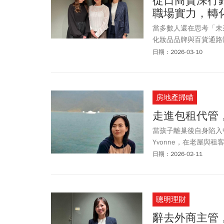
從日商資深行銷
職場實力，轉
當多數人還在思考「未來
化妝品品牌與百貨通路
從零到一打造完整營運
日期：2026-03-10
盟「一方生活」僅僅不
房地產掃瞄
走進包租代管
當孩子離巢後自身陷入
Yvonne，在老屋
程中也讓她找回被需要
日期：2026-02-11
聰明理財
辭去外商主管，