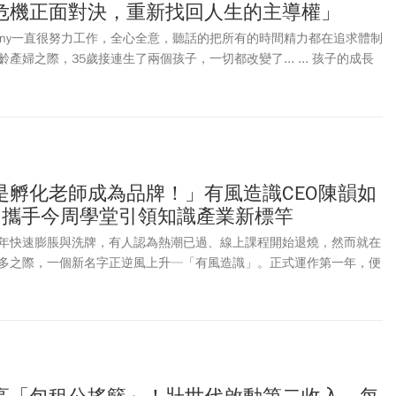
危機正面對決，重新找回人生的主導權」
ony一直很努力工作，全心全意，聽話的把所有的時間精力都在追求體制
產婦之際，35歲接連生了兩個孩子，一切都改變了... ... 孩子的成長
oject，工作上仍想像以前一樣的努力衝刺，什麼都不想放棄，但什麼都
職場上下屬都非常體恤給力，但那種身為職業媽媽的糾結，只有自己才
中年危機正面對決，好好面對心裡的聲音，另尋出路。
是孵化老師成為品牌！」有風造識CEO陳韻如
，攜手今周學堂引領知識產業新標竿
年快速膨脹與洗牌，有人認為熱潮已過、線上課程開始退燒，然而就在
多之際，一個新名字正逆風上升─「有風造識」。正式運作第一年，便
，更於2025年正式與「今周刊」旗下「今周學堂」達成深度聯名，成
體並肩的領導品牌。