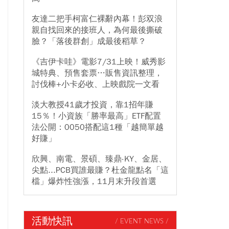
友達二把手柯富仁裸辭內幕！彭双浪
親自找回來的接班人，為何最後撕破
臉？「落後群創」成最後稻草？
《吉伊卡哇》電影7/31上映！威秀影
城特典、預售套票…販售資訊整理，
討伐棒+小卡必收、上映戲院一文看
淡大教授41歲才投資，靠1招年賺
15％！小資族「勝率最高」ETF配置
法公開：0050搭配這1種「越簡單越
好賺」
欣興、南電、景碩、臻鼎-KY、金居、
尖點...PCB買誰最賺？杜金龍點名「這
檔」爆炸性強漲，11月末升段首選
活動快訊
/ EVENT NEWS /