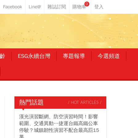
0
齡
ESG永續台灣
專題報導
今選頻道
熱門話題
/ HOT ARTICLES /
漢光演習斷網、防空演習時間！影響
範圍、交通異動…捷運台鐵高鐵公車
停駛？城鎮韌性演習不配合最高罰15
萬