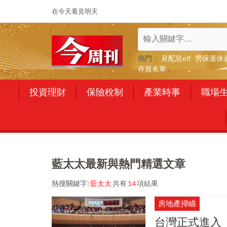
在今天看見明天
熱門：
月配息etf
勞保退休
存股名單
投資理財
保險稅制
產業時事
職場
藍太太最新與熱門精選文章
熱搜關鍵字:
藍太太
共有
14
項結果
房地產掃瞄
台灣正式進入