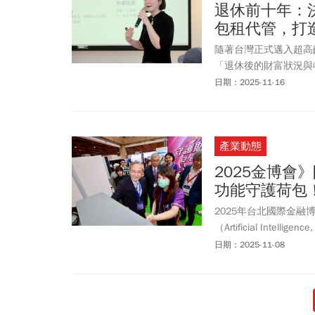
退休前十年：
包租代管，打
隨著台灣正式邁入超高
「退休後的財富狀況與
長、通膨加劇，使得「
日期：2025-11-16
多少資產，而在於是否
習打造第二曲線，成為
租代管，以不到 300
產業動態
2025金博會
功能守護荷包
2025年台北國際金融
（Artificial In
扣今年展覽三大主題「
日期：2025-11-08
民眾建構更安全的防護
休試算。