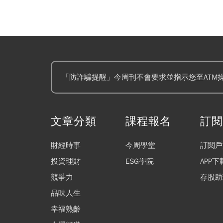
「防詐騙提醒」今周刊不會要求並指示您至ATM
文章分類
課程報名
訂
財經時事
今周學堂
訂閱戶
投資理財
ESG學院
APP下
競爭力
存股助
品味人生
幸福熟齡