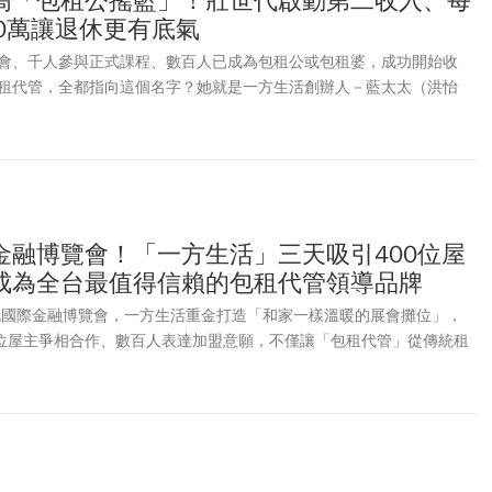
高「包租公搖籃」！壯世代啟動第二收入、每
0萬讓退休更有底氣
會、千人參與正式課程、數百人已成為包租公或包租婆，成功開始收
租代管，全都指向這個名字？她就是一方生活創辦人－藍太太（洪怡
富自由」的人很多，但站在第一線處理房東、房客與老屋問題的實戰專
少數具備三個身分的專家：包租代管實戰者、系統設計者、更是傳授完
得一提的是，她先靠自己摸索、從一間做到上千間，進而打造「人人都
完整SOP」。如今，一方生活已是台灣包租代管領導品牌，她所打造的
被驗證為「成功率最高的包租代管課程」。
金融博覽會！「一方生活」三天吸引400位屋
成為全台最值得信賴的包租代管領導品牌
台北國際金融博覽會，一方生活重金打造「和家一樣溫暖的展會攤位」，
0位屋主爭相合作、數百人表達加盟意願，不僅讓「包租代管」從傳統租
健現金流與退休配置的新選項，更讓一方生活迅速成為全台房東、屋主