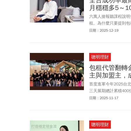
全台成功率最
月穩穩多5～1
六萬人搶報聽課程說明
租。為什麼只要提到包
芳）。近年談「收租財
日期：2025-12-19
家卻不多。藍太太正是
整系統知識的導師。值
能學會、成為包租公的
聰明理財
「房地產訂閱制」，更
包租代管翻轉
主與加盟主，
首度進軍今年2025
三天展期總計累積40
屋服務，正式躍升為穩
日期：2025-11-17
們所熱議的話題。
聰明理財