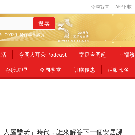
搜尋
金
00939
勞保年金試算
生活
今周大耳朵 Podcast
富足今周起
幸福熟
存股助理
今周學堂
訂購優惠
活動報名
「人屋雙老」時代，誰來解答下一個安居課