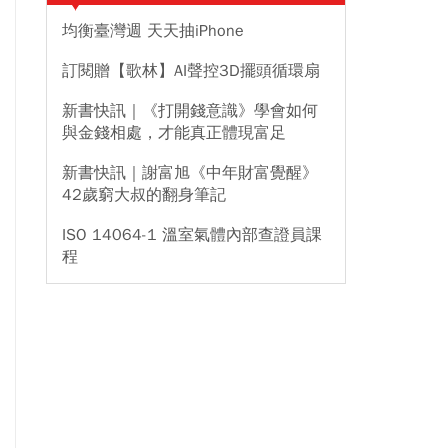
均衡臺灣週 天天抽iPhone
訂閱贈【歌林】AI聲控3D擺頭循環扇
新書快訊｜《打開錢意識》學會如何
與金錢相處，才能真正體現富足
新書快訊｜謝富旭《中年財富覺醒》
42歲窮大叔的翻身筆記
ISO 14064-1 溫室氣體內部查證員課
程