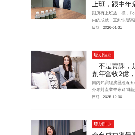
上班，跟中年
跟所有上班族一樣，P
內的成就，直到快變高齡
變成生命裡最重要的pr
日期：2026-01-31
要掌握並不容易，即使
懂，毅然決然決定要跟
聰明理財
「不是賣課，
創年營收2億
國內知識經濟歷經近五
外界對產業未來疑問漸
創下破二億元傲人營收
日期：2025-12-30
為全台第一個與權威媒
聰明理財