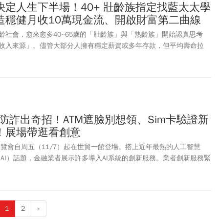
決定人生下半場！40+ 壯齡族指定找藍太太學
造穩健月收10萬現金流、開啟財富第二曲線
齡社會，愈來愈多40~65歲的「壯齡族」與「熟齡族」開始認真思考
收入來源」。儘管大部分人擁有穩定薪資或多年存款，但平均壽命拉
工作、存錢、退休金」漸漸失去保障。不少專家建議，退休不在於累積
擁有可長期複製的現金流，也因此，能否把握黃金的中年時期，透過學
大家共同課題。在這樣的趨勢下，近年熟齡族掀起一股旋風－「學習包
 萬的資金，每月額外產出10萬元以上、長期穩健現金流」。
》防詐出奇招！ATM遮臉別想領、Sim卡驗證新
！展場帶逛看創意
博覽會自周五（11/7）起在世貿一館登場。搭上近年最熱的人工智慧
telligence, AI）話題，金融業者展示許多導入AI系統的創新服務。業者創新服務緊
金融防詐．永續金融．退休理財」，許多業者展示自家防詐新功能，為
網，亦有不少業者推出AI財務健檢功能，幫助民眾進行財務健檢以及退
1
2
»