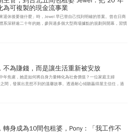
主管，到台北五間包租婆 Jewel：把 20 年
化為可複製的現金流事業
退休後要做什麼」時，Jewel 早已替自己找到明確的答案。曾在日商
體系深耕逾二十年的她，參與過多個大型商場據點的規劃與開幕，習慣
架構。如今，她把同樣的能力轉向另一個舞台「包租代管」。她選擇加
到一年，就已經擁有五間位於台北捷運沿線的包租代管物件。
，不為賺錢，而是讓生活重新被安放
中年焦慮，她是如何將自身力量轉化為社會價值？一位家庭主婦
與租客之間，發展出意想不到的溫馨故事。透過耐心傾聽贏得屋主信任，過
的使命，就此開啟人生下半場新篇章。
轉身成為10間包租婆，Pony：「我工作不