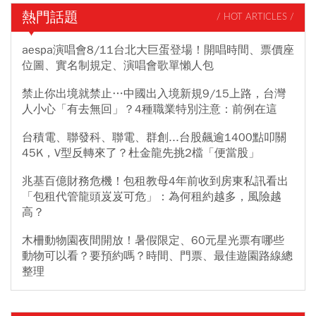
熱門話題
/ HOT ARTICLES /
aespa演唱會8/11台北大巨蛋登場！開唱時間、票價座
位圖、實名制規定、演唱會歌單懶人包
禁止你出境就禁止…中國出入境新規9/15上路，台灣
人小心「有去無回」？4種職業特別注意：前例在這
台積電、聯發科、聯電、群創...台股飆逾1400點叩關
45K，V型反轉來了？杜金龍先挑2檔「便當股」
兆基百億財務危機！包租教母4年前收到房東私訊看出
「包租代管龍頭岌岌可危」：為何租約越多，風險越
高？
木柵動物園夜間開放！暑假限定、60元星光票有哪些
動物可以看？要預約嗎？時間、門票、最佳遊園路線總
整理