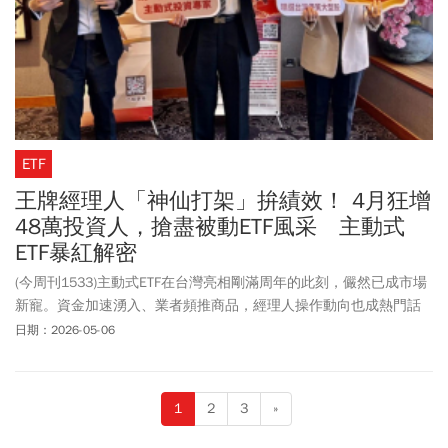
ETF
王牌經理人「神仙打架」拚績效！ 4月狂增
48萬投資人，搶盡被動ETF風采 主動式
ETF暴紅解密
(今周刊1533)主動式ETF在台灣亮相剛滿周年的此刻，儼然已成市場
新寵。資金加速湧入、業者頻推商品，經理人操作動向也成熱門話
題。暴紅的底氣，是投信業者紛紛推出王牌操盤手登場秀拳腳，是
日期：2026-05-06
一座逼得高手們必須近身肉搏拚績效的激烈擂台，此外，政策給
力、股民跟單，也擴大了主動式ETF的影響力。然而隨著基金規模放
大，操盤難度恐將提高，經理人們的新試煉，也將開始。
1
2
3
»