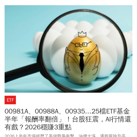
啟攻勢之際，率先引領新一波成長動能。
ETF
00981A、00988A、00935...25檔ETF基金
半年「報酬率翻倍」！台股狂震，AI行情還
有戲？2026穩賺3重點
2026上半年市場經歷了美伊戰爭衝擊，油價大漲、通膨風險升高。