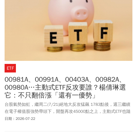
好。在台股具基本面支撐、後市不看淡前提下，對於具有資本成長
需求的投資人，除了運用主動式台股ETF以外，也可選擇投資正
2ETF。主動群益科技創新（00992A）經理人陳朝政指出，在政策風
向與資金輪動快速變遷的環境中，台股布局該保持主動調整持股的
靈活度，彈性操作、趨吉避凶，也更加彰顯持有主動式台股ETF的價
值。
ETF
00981A、00991A、00403A、00982A、
00980A…主動式ETF反攻要誰？楊倩琳選
它：不只翻倍漲「還有一優勢」
台股氣勢如虹，繼周二(7/21)絕地大反攻猛飆 1783點後，週三繼續
在電子權值股強勢帶頭下，開盤再攻45000點之上，主動式ETF也隨
著半導體股、AI供應鏈發功，包括00981A、00991A、00403A、
日期：2026-07-22
00982A、00980A等，漲幅都有近半根停板。法人觀察，具備強趨勢
選股策略的主動式台股 ETF，能發揮主動選股的敏捷優勢，在台股重