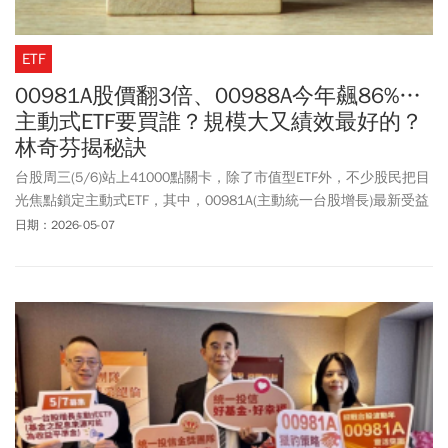
ETF
00981A股價翻3倍、00988A今年飆86%…
主動式ETF要買誰？規模大又績效最好的？
林奇芬揭秘訣
台股周三(5/6)站上41000點關卡，除了市值型ETF外，不少股民把目
光焦點鎖定主動式ETF，其中，00981A(主動統一台股增長)最新受益
人數已經高達758714人、規模來到2607億元，股民逢黑就買、成交
日期：2026-05-07
量擴增至75.6萬張，創上市成交量排行第二名，僅次於群創(3481)的
84.2萬張。至於00988A(主動統一全球創新) 更是勁揚超過4.9%，收
在18.83元，漲幅位居29檔主動ETF之冠，00990A(主動元大AI新經
濟)、00997A(主動群益美國增長)也都有超過3%漲幅。在目前台股來
到4萬1的關頭上，究竟主動式ETF要選誰好呢？挑規模大的比較好？
專家如何建議？