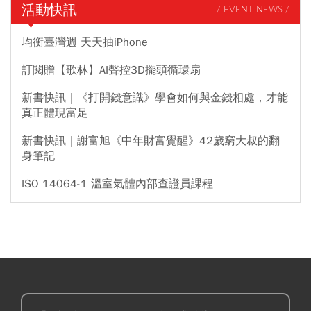
活動快訊
/ EVENT NEWS /
均衡臺灣週 天天抽iPhone
訂閱贈【歌林】AI聲控3D擺頭循環扇
新書快訊｜《打開錢意識》學會如何與金錢相處，才能
真正體現富足
新書快訊｜謝富旭《中年財富覺醒》42歲窮大叔的翻
身筆記
ISO 14064-1 溫室氣體內部查證員課程