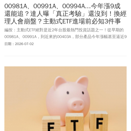
00981A、00991A、00994A...今年漲9成
還能追？達人曝「真正考驗」還沒到！換經
理人會崩盤？主動式ETF進場前必知3件事
編按：主動式ETF絕對是近2年台股最熱門投資話題之一！從早期的
00981A、00991A，到近來的00403A，部分產品今年漲幅甚至逼近9
成，讓不少投資人開始思考：現在還能追嗎？或者是否該把0050等
日期：2026-07-02
被動式ETF全部換成主動式ETF賺更多？專家提醒，主動式ETF雖然具
備追逐強勢題材、主動換股的優勢，但多數產品發行時間仍短，尚
未經歷完整多空循環，投資前除了看績效，更要掌握幾項重點，才
能安全地參與超額報酬，又不會有相對剝奪感。