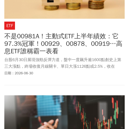
ETF
不是00981A！主動式ETF上半年績效：它
97.3%冠軍！00929、00878、00919…高
息ETF誰稱霸一表看
台股6月30日展現強勁反彈力道，盤中一度飆升逾1600點創史上第
三大漲點，終場收復月線關卡、單日大漲1126點或2.5%，收在
46125.91點，而上半年最新ETF績效排行榜也同步出爐。其中，
日期：2026-06-30
00991A憑藉主動選股優勢，拿下主動式台股ETF績效冠軍，熱度超
高的00981A則是亞軍，績效各為97.3%、92.6%，而00929以76.5%
奪下高息ETF績效冠軍，表現亦遠超越台積電及市值型ETF 0050，展
現攻守兼備的投資實力。