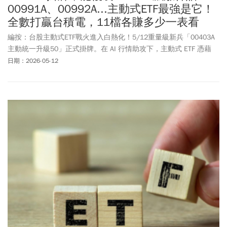
00991A、00992A...主動式ETF最強是它！
全數打贏台積電，11檔各賺多少一表看
編按：台股主動式ETF戰火進入白熱化！5/12重量級新兵「00403A
主動統一升級50」正式掛牌。在 AI 行情助攻下，主動式 ETF 憑藉
「快速調整持股」的優勢，今年以來表現極為強悍。根據最新統
日期：2026-05-12
計，盤面上 11 檔台股主動式 ETF 竟全數打敗台積電與大盤！其中，
老牌強將 00981A 累積漲幅已達 200%，但竟然還有一檔「隱藏版黑
馬」今年以來超過 70% 的報酬率悄悄奪冠。00403A 即將加入戰
局，現在是進場好時機？最強主動式 ETF 績效排行榜一次看清楚。