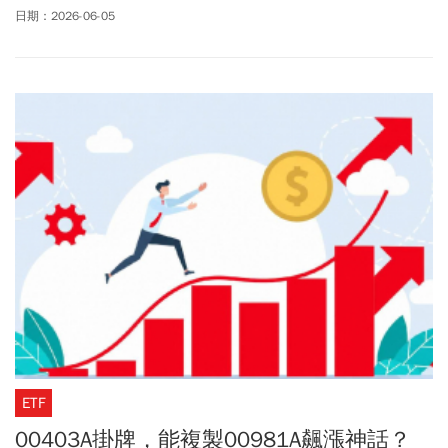
股息中，唯一連續13季配息都超過10%的配息王者。至於萬年老二
日期：2026-06-05
的00918這次則直接放大絕，股利直接翻倍，公告配發1.26元，殖利
率超過16％。還有主動式ETF 00981A、最近開始翻身的月配始祖
00929等多檔都送上驚喜...6月的配息戰況究竟如何，請看以下「要
不要來點稀飯套餐」的整理。
ETF
00403A掛牌，能複製00981A飆漲神話？