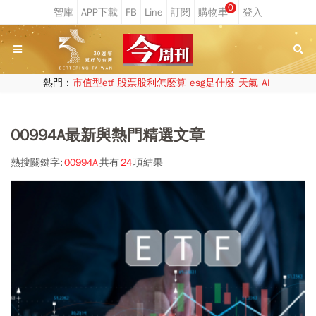
0
熱門：
市值型etf
股票股利怎麼算
esg是什麼
天氣
AI
00994A最新與熱門精選文章
熱搜關鍵字:
00994A
共有
24
項結果