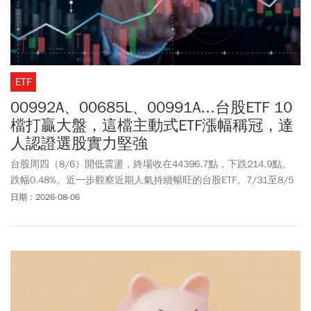
ETF
00992A、00685L、00991A...台股ETF 10
檔打贏大盤，這檔主動式ETF漲幅稱冠，達
人認證選股實力堅強
台股周四（8/6）開低震盪，終場收在44396.7點，下跌214.9點。
跌幅0.48%。近一步觀察近期人氣持續暢旺的台股ETF。7/31至8/5
統計指出，4個交易日均量3萬張以上、漲幅前10名台股ETF，有8檔
日期：2026-08-06
主動式、2檔台股正2，其中有6檔漲幅逾20%漲贏大盤兩倍。以主動
群益科技創新(00992A)上漲22.77%最亮眼。群益臺灣加權正2
ETF（00685L）名列強勢ETF之一，讓不少投資人關心：
「00992A、00685L現在還可以買嗎？」市場法人表示，現階段大盤
高檔震盪機率高。台股ETF波動度相對個股與大盤來的低，不失為投
資人現階段介入台股的較佳選擇。群益投信台股主動式ETF團隊表
示，在科技產業成長趨勢未變以及內需穩健下，台股中長線持續看