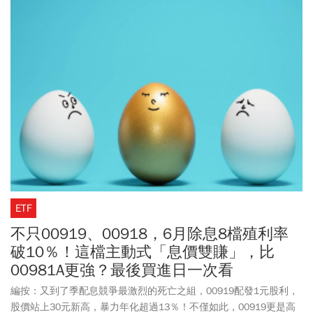
投資人不需做選擇，一網打盡成長動能與優質息收，募集時間至6月
30日，預計掛牌上市日期7月15日，發行價格每股10元，也就是一
張只要1萬元，輕鬆好入手。至於除息配息月份則是落在1月、4月、
7月、10月，首次配息預估將落在2026年10月。
ETF
不只00919、00918，6月除息8檔殖利率
破10％！這檔主動式「息價雙賺」，比
00981A更強？最後買進日一次看
編按：又到了季配息競爭最激烈的死亡之組，00919配發1元股利，
股價站上30元新高，暴力年化超過13％！不僅如此，00919更是高