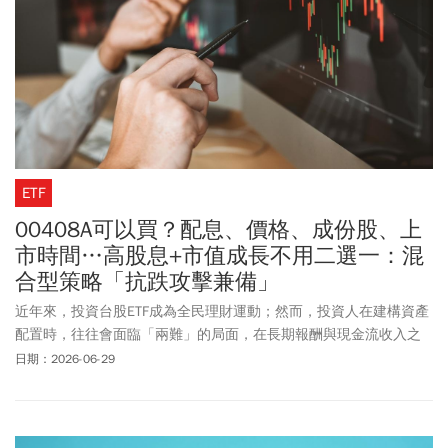
ETF
00408A可以買？配息、價格、成份股、上
市時間…高股息+市值成長不用二選一：混
合型策略「抗跌攻擊兼備」
近年來，投資台股ETF成為全民理財運動；然而，投資人在建構資產
配置時，往往會面臨「兩難」的局面，在長期報酬與現金流收入之
間難以取捨。面對基本面分化、產業輪動快速的市場環境，僅依賴
日期：2026-06-29
被動式ETF恐已難以完美兼顧「超額報酬」與「高息收」，為了解決
投資人的痛點，第一金投信推出全新主動式台股ETF主動第一金優股
息ETF（00408A）。00408A主打「有攻有守」的動態調整策略，讓