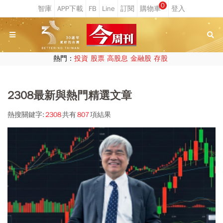
0
熱門：
投資
股票
高股息
金融股
存股
2308最新與熱門精選文章
熱搜關鍵字:
2308
共有
807
項結果