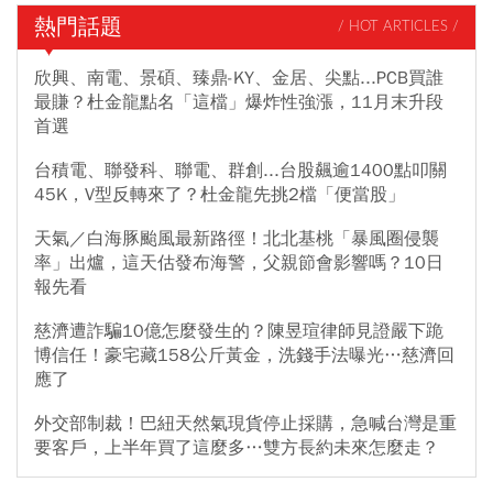
熱門話題
/ HOT ARTICLES /
欣興、南電、景碩、臻鼎-KY、金居、尖點...PCB買誰
最賺？杜金龍點名「這檔」爆炸性強漲，11月末升段
首選
台積電、聯發科、聯電、群創...台股飆逾1400點叩關
45K，V型反轉來了？杜金龍先挑2檔「便當股」
天氣／白海豚颱風最新路徑！北北基桃「暴風圈侵襲
率」出爐，這天估發布海警，父親節會影響嗎？10日
報先看
慈濟遭詐騙10億怎麼發生的？陳昱瑄律師見證嚴下跪
博信任！豪宅藏158公斤黃金，洗錢手法曝光…慈濟回
應了
外交部制裁！巴紐天然氣現貨停止採購，急喊台灣是重
要客戶，上半年買了這麼多…雙方長約未來怎麼走？