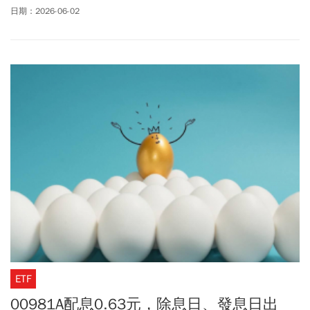
莫過於面板大廠群創(3481)今日強勢亮燈漲停、股價鎖死在56.1
日期：2026-06-02
元，連帶友達(2409)盤中同步噴出逾7%；老牌權值股聯電(2303)盤
中也一度大漲逾4%、最高飆到155.5元。除了群創，「低價股代表
作」南亞科(2408)經歷4月休息整理後，今日也飆漲停至381.5元。
到底群創(3481)股價50幾元還能買嗎？目前已有人喊出股價上看三
位數，有可能？友達(2409)與群創誰更有機會？聯電目標價200元到
得了？南亞科現在才進場會不會被套牢？股海老先覺杜金龍揭露台
股主升段操作策略。
ETF
00981A配息0.63元，除息日、發息日出