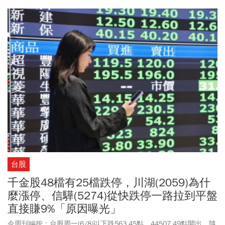
線、守住月線關卡。第一金投顧董事長黃詣庭指出，台股周一跌勢
是符合市場預期，不過短線上恐慌情緒還不至於過度蔓延、投資人
無須過度恐慌，關鍵在於觀察大盤能否守住重要支撐。
台股
千金股48檔有25檔跌停，川湖(2059)為什
麼漲停、信驊(5274)從快跌停一路拉到平盤
直接賺9%「原因曝光」
今周刊編按：台股周一(6/8)以下跌563.45點，44507.49點開出，隨