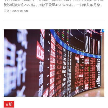
後跌幅擴大逾2650點，指數下殺至42376.86點，一口氣跌破月線，
開盤不到1小時，上市櫃已有208家公司掛出跌停。千金股也慘兮
日期：2026-06-08
兮，48檔一度有25檔亮燈跌停，包括「股后」穎崴(6515)、光聖
(6442)、台燿(6274)、奇鋐(3017)、聯亞(3081)、雍智科技(6683)、
AES-KY(6781)、萬潤(6187)等皆亮綠燈。股王信驊最重跌逾9.7%，
最低來到15805元，1張賠掉170萬元，等於1台進口車，不過近11點
已經拉到快平盤！而川湖(2059)逆勢漲停，鎖住6180元。川湖為什
麼漲停？不少股民都好奇，主要是受惠5 月營收開出超狂數字，營收
首度站上3字頭，來到37.91億元創新高，年增172%，累前5月營收
達118.4億元，年增78.4%。另外，法人預估川湖2026年營收將大增
60%至280億元、稅後EPS飆至167.93元，2027年可望大賺超過兩個
股本、EPS上看213.91元，營運成長軌道極具想像空間，本土投顧
最新報告維持「買進」評等、喊出目標價7500元。至於股王信驊從
快跌停一路拉到快平盤，勇敢買進的直接大賺近9%，也是因為信驊5
月營收持續創新高，法人預期信驊第2季營運目標應可順利達到34億
至36億元刷新歷史紀錄，季增8%至14%。
台股