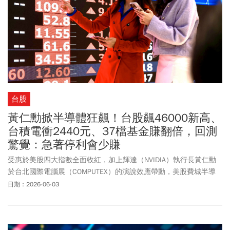
台股
黃仁勳掀半導體狂飆！台股飆46000新高、
台積電衝2440元、37檔基金賺翻倍，回測
驚覺：急著停利會少賺
受惠於美股四大指數全面收紅，加上輝達（NVIDIA）執行長黃仁勳
於台北國際電腦展（COMPUTEX）的演說效應帶動，美股費城半導
體指數狂飆760.62點。在國際多頭氣勢激勵下，台灣加權指數在週
日期：2026-06-03
三（6/3）早盤展現強烈攻勢，開盤即上漲103.15點、以45660.46
點開出。隨後在買盤大舉湧進下，大盤漲幅一路擴大到近千點，盤
中最高觸及46552.16點，順利突破46000點整數大關，再度刷新台