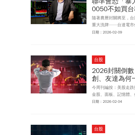
聯準會恐「暴力
0050不如買
隨著農曆封關將至，台
重大洗牌——台達電市
及資金快速輪動，投資
日期：2026-02-09
授」鄭廳宜，深度解析
台股
2026封關倒
創、友達為何
今周刊編按：美股走跌
金股、面板、記憶體、
漲94.45點，漲幅0.2
日期：2026-02-04
復5日線。來看看3大法
超53.81億元，3大
華(2367)與面板股友
台股
燈漲停鎖死在59.5