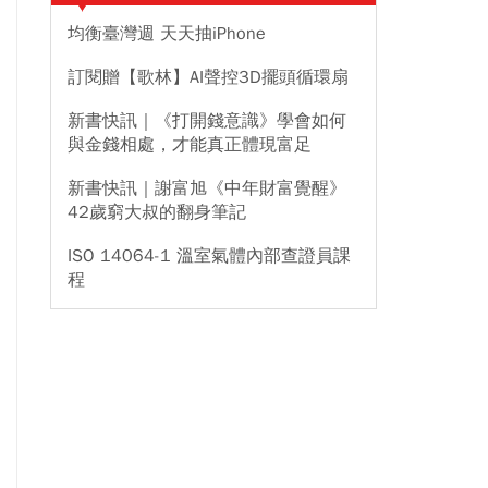
均衡臺灣週 天天抽iPhone
訂閱贈【歌林】AI聲控3D擺頭循環扇
新書快訊｜《打開錢意識》學會如何
與金錢相處，才能真正體現富足
新書快訊｜謝富旭《中年財富覺醒》
42歲窮大叔的翻身筆記
ISO 14064-1 溫室氣體內部查證員課
程