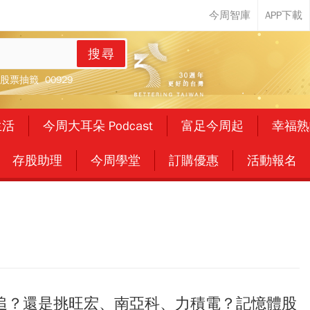
搜尋
股票抽籤
00929
生活
今周大耳朵 Podcast
富足今周起
幸福熟
存股助理
今周學堂
訂購優惠
活動報名
追？還是挑旺宏、南亞科、力積電？記憶體股