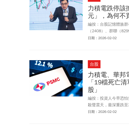
力積電跌停該
元」，為何不
編按：台股記憶體族群在
（2408）、群聯（8
授」鄭廳宜卻展現異於
日期：2026-02-02
憑什麼逆向思考？在市
門的「法拉利理論」，
2026年1月31日。
台股
力積電、華邦
「19檔死亡
股」
編按：投資人今早恐怕
殺聲震天，最深重跌至3
心，力積電 (6770)不
日期：2026-02-02
出「跌停驚魂記」。何基
修正，唯有手握銀彈，