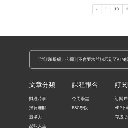
型記憶體股沒有看空的
«
1
10
電，全都給予「優於大
「防詐騙提醒」今周刊不會要求並指示您至ATM
文章分類
課程報名
訂
財經時事
今周學堂
訂閱戶
投資理財
ESG學院
APP下
競爭力
存股助
品味人生