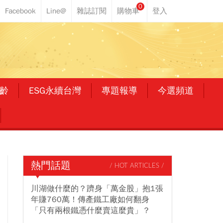
0
齡
ESG永續台灣
專題報導
今選頻道
熱門話題
/ HOT ARTICLES /
川湖做什麼的？躋身「萬金股」抱1張
年賺760萬！傳產鐵工廠如何翻身
「只有兩根鐵憑什麼賣這麼貴」？