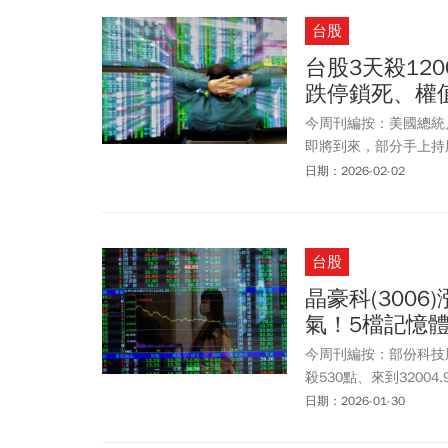
週操作策略調整為「跌
台股
頭。台積電（2330）、
檔，反而是利用年前賣
台股3天殺12
跌停鎖死、權
今周刊編按：美國總統川
即將到來，部分手上持
(2/2)開盤跳空下殺，
日期：2026-02-02
場收在31624.03點
元、投信買超50億元，
五短短兩天即賣超高達千
台股
（2408）、力積電(67
(2454)、台達電(2
晶豪科(300
前，須觀察價量雙漲格
氣！5檔記憶
熱門股當沖比率高，凸
結束，只要1/21大量
今周刊編按：部份科技股
台股逢回仍應站在買方
殺530點、來到3200
測，一旦出現漲價預期
195元鎖死萬張等買、南亞
日期：2026-01-30
景，是兩大關鍵的離場
華邦電(2344)、旺
是產業景氣反彈，而是超級