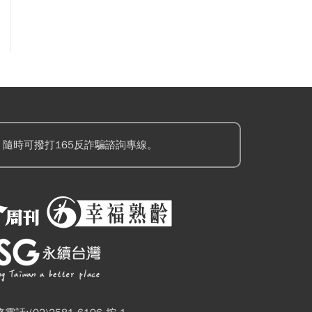
隨時可撥打165反詐騙諮詢專線。