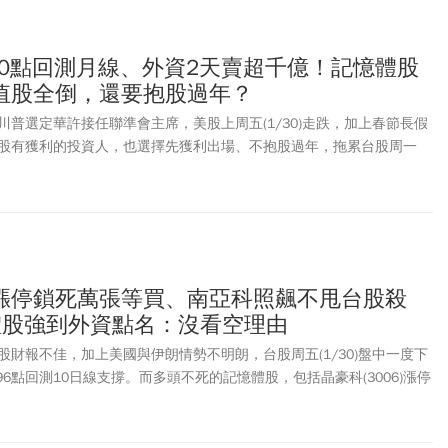
時重質」，大盤回測月線時，資金將流向防禦性佳、護城河深的權值龍
台達電（2308） 以及 台灣 50（0050），這類優質標的若隨大盤回
壓、逢低承接的最佳機會！
00點回測月線、外資2天賣超千億！記憶體股
值股全倒，還要抱股過年？
普選定華許接任聯準會主席，美股上周五(1/30)走跌，加上春節長假
股有獲利的投資人，也選擇先獲利出場、不抱股過年，拖累台股周一
盤中最低來到31359.95點、下跌逾2%或700點，回測月線31383點。終
月線守住，下跌439.72點或1.37%，觀察三大法人動向，外資賣超481億
自營商則是賣超104.9億元，合計賣超535億元。其中，外資連同上周
億元。記憶體股成重災區，華邦電(2344)、群聯(8299)、南亞科
70)跌停鎖死。至於權值股包括台積電(2330)、鴻海(2317)、聯發科
308)等跌幅1-4%不等。台股大跌是否行情結束？法人認為，2/11金蛇封關
6)漲停鎖死萬張等買、南亞科照飆不甩台股殺
局是否改變。若出現大量長黑不利短線走勢，考量融資餘額居高不下，
體股強到外資點名：沒看空理由
顯籌碼凌亂，建議封關前減碼籌碼面過熱族群。但也不用過度擔心行情
區低點31,200點，以及台積電拉回不跌破月線1725元兩關鍵支撐守穩，
財報不佳，加上美國與伊朗情勢不明朗，台股周五(1/30)盤中一度下
。至於記憶體族群怎麼操作？資深分析師提醒，投資人可以從3要件檢
4.96點回測10日線支撐。而多頭不死的記憶體股，包括晶豪科(3006)漲停
顯著減弱、公司業績增速落後估值提升，則代表股價開始透支營運前
科(2408)最高飆320.5元，漲幅逾6%；群聯(8299)、力積電(6770)、
訊號。
宏都逆勢上漲。記憶體股之所以被看好，主要是AI帶來的結構性改變，不僅
循環(Super Cycle)周期，摩根士丹利證券最新報告中指出，相關舊