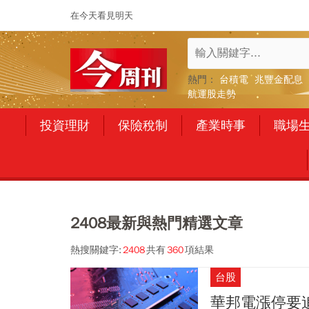
在今天看見明天
熱門：
台積電
兆豐金配息
航運股走勢
投資理財
保險稅制
產業時事
職場
2408最新與熱門精選文章
熱搜關鍵字:
2408
共有
360
項結果
台股
華邦電漲停要