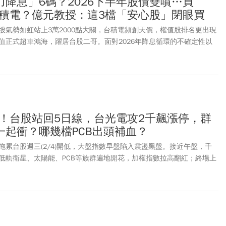
降息」6碼？2026下半年股債雙噴…買
台積電？億元教授：這3檔「安心股」閉眼買
股氣勢如虹站上3萬2000點大關，台積電頻創天價，權值股排名更出現
值正式超車鴻海，躍居台股二哥。面對2026年降息循環的不確定性以
人該如何抱股過年？優分析在本期《股民想知道》的節目邀請「億元教
總經趨勢與產業亮點。
數！台股站回5日線，台光電攻2千飆漲停，群
一起衝？哪幾檔PCB出頭補血？
拖累台股週三(2/4)開低，大盤指數早盤陷入震盪黑盤。接近午盤，千
低軌衛星、太陽能、PCB等族群遍地開花，加權指數拉高翻紅；終場上
9%，收在32289.81點，上下震盪438點，成交量6853.98億元，也成功收
人動向，外資及陸資買超120.66億元，自營商賣超16.69億元，投信買
法人合計買超157.78億元。週三盤面最吸睛的莫過於「低軌衛星」雙雄燿
達(2409)、群創(3481)。燿華開盤展現強勁買氣，股價一路狂飆，最終亮
0元，排隊委買張數高達近6萬張。友達也在衛星應用題材助攻下，直接衝上