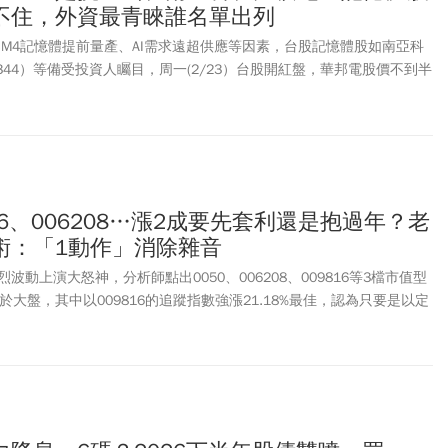
不住，外資最青睞誰名單出列
BM4記憶體提前量產、AI需求遠超供應等因素，台股記憶體股如南亞科
2344）等備受投資人矚目，周一(2/23）台股開紅盤，華邦電股價不到半
6元，至於南亞科也表現亮眼，漲幅逾7%，最高來到298.5元。另外，
、最高來到108元，力積電(6770)漲幅最高8.5%來到68.9元。
816、006208…漲2成要先套利還是抱過年？老
術：「1動作」消除雜音
動上演大怒神，分析師點出0050、006208、009816等3檔市值型
於大盤，其中以009816的追蹤指數強漲21.18%最佳，認為只要是以定
在意是否抱股過年。