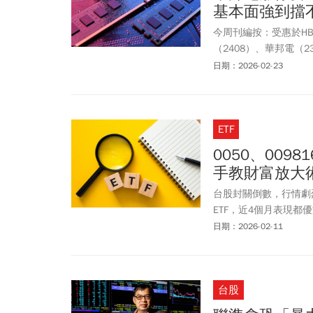
基本面強到擋
今周刊編按：受惠於H
（2408）、華邦電（
小時亮燈漲停，來到11
日期：2026-02-23
旺宏(2337）也一度漲停
ETF
0050、009
手教財富放大
台股封關倒數，行情劇烈波
ETF，近4個月表現都優
期定額投入，根本無要
日期：2026-02-11
台股