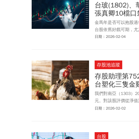
漲停板15.15元，成
台玻(1802)
(2454)則因為市場
張真卿10檔
片天，終場收在1800元
開盤大漲逾9%，一路飆到
金馬年是否可以抱股過
個股。今日市值達730
台股依舊好戲可期，尤
日期：2026-02-04
存股池追蹤
存股助理第75
台塑化三隻金
我們對南亞（1303）2
元。對該股評價從淨值
理價上緣區間。
日期：2026-02-02
台股