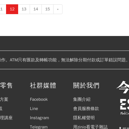
理由。大摩點名最愛是華邦電，其次是愛普，加上旺宏、南亞科、力積
11
12
13
14
15
»
盤」評級，其中，旺宏、力積電目標價更分別大升至93元與77元。
操作。ATM只有匯款及轉帳功能，無法解除分期付款或訂單錯誤問題。
閱零售
社群媒體
關於我們
方案
Facebook
集團介紹
載
Line
會員服務條款
理講座
Instagram
隱私權聲明
Telegram
用zinio看電子雜誌