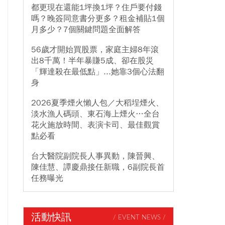
都更現在還能1坪換1坪？住戶要付錢
嗎？晚簽同意書分更多？租金補貼1個
月多少？7個關鍵問題全面解答
56歲才開始買股票，家庭主婦8年滾
出8千萬！半年暴賺5成、卻在股災
「輝達殺在最低點」...她靠3個心法翻
身
2026夏季煙火懶人包／大稻埕煙火、
淡水漁人碼頭、東石海上煙火…全台
花火施放時間、表演卡司、最佳觀賞
點必看
台大醫院副院長人事異動，陳晉興、
陳佳慧、譚慶鼎接任新職，6副院長首
任務曝光
活動快訊
/ EVENT NEWS /