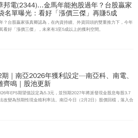
交量爆出逾19萬張，群創也直奔漲停，以23元作收。IC設計龍頭聯發科
、華邦電(2344)...金馬年能抱股過年？台股贏家
普遍預期法說會將釋出AI手機晶片的重磅利多，買盤提前卡位，撐起大盤一
口袋名單曝光：看好「漲價三傑」再賺5成
整數大關。此外，PCB股王台光電(2383)盤踞AI和低軌衛星兩大市場，
2040元新天價、漲幅高達9.97%，成為首檔登上2000元大關的PCB
年？台股贏家張真卿認為，在內資持續、外資回頭的雙重推力下，今年
9.75億元，擠入台股市值前15名。
其看好「漲價三傑」，未來有3至5成以上的獲利空間。
2期｜南亞2026年獲利設定—南亞科、南電、
雞齊鳴｜股池更新
026年EPS期望值設定為5.3元，並預期2027年將派發現金股息每股3.7
法改變為預期性現金殖利率法。南亞今日（2月2日）股價回檔，落入合