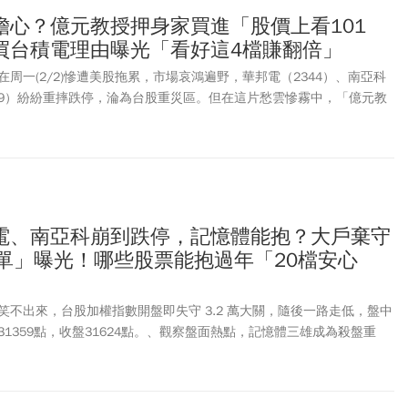
擔心？億元教授押身家買進「股價上看101
買台積電理由曝光「看好這4檔賺翻倍」
周一(2/2)慘遭美股拖累，市場哀鴻遍野，華邦電（2344）、南亞科
299）紛紛重摔跌停，淪為台股重災區。但在這片愁雲慘霧中，「億元教
常人的冷靜，逆勢喊話：「這是金馬年抱股過年的絕佳機會！」他究竟
場恐慌大出清時，他看見了哪些被忽略的轉機？本文將帶你拆解教授獨
教你如何在「地板價」中精準換股，為自己賺進開春紅包。本文原刊於
電、南亞科崩到跌停，記憶體能抱？大戶棄守
清單」曝光！哪些股票能抱過年「20檔安心
笑不出來，台股加權指數開盤即失守 3.2 萬大關，隨後一路走低，盤中
1359點，收盤31624點。、觀察盤面熱點，記憶體三雄成為殺盤重
僅成交量爆出 27.9 萬張天量，更與華邦電 (2344)、南亞科 (2408)聯手演
鼎分析師(摩爾投顧) 建議，農曆年前盡量保留 5-7 成現金，避開短線
才能在年後行情啟動前，從容撿到被錯殺的便宜籌碼！何基鼎分析，這