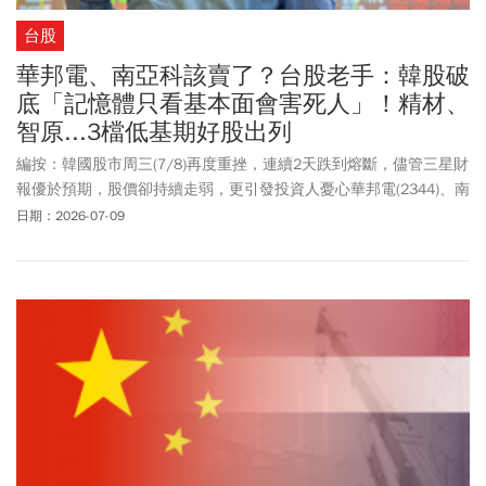
台股
華邦電、南亞科該賣了？台股老手：韓股破
底「記憶體只看基本面會害死人」！精材、
智原...3檔低基期好股出列
編按：韓國股市周三(7/8)再度重挫，連續2天跌到熔斷，儘管三星財
報優於預期，股價卻持續走弱，更引發投資人憂心華邦電(2344)、南
亞科(2408)等台灣記憶體股是否也將面臨補跌壓力，究竟該續抱還是
日期：2026-07-09
趁高獲利了結？分析師郭哲榮認為，現階段，技術線型比基本面還
要重要！特別是記憶體族群，頸線一旦跌破就是破了，絕對不能鐵
齒。至於台股第三季該如何布局？他建議避開高基期個股，將資金
轉向低基期族群，並點名精材(3374)、智原(3035)、中美晶(5483)等
3檔低基期潛力股，同時也以長榮(2603)過去「基本面創高、股價卻
一路下跌」的案例，提醒投資人操作更應重視技術面訊號。