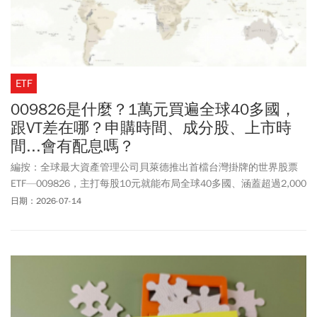
ETF
009826是什麼？1萬元買遍全球40多國，
跟VT差在哪？申購時間、成分股、上市時
間...會有配息嗎？
編按：全球最大資產管理公司貝萊德推出首檔台灣掛牌的世界股票
ETF—009826，主打每股10元就能布局全球40多國、涵蓋超過2,000
檔股票，也因此被市場稱為「台版VT」。不過，009826真的適合投
日期：2026-07-14
資嗎？和美股VT有什麼差別？本文整理009826的申購時間、上市日
期、成分股、費用率、不配息設計，以及與VT的優缺點比較，帶你
一次看懂這檔全球ETF是否值得納入投資組合。