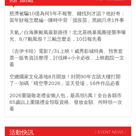
慈濟被騙10億為何5年不報警、錢找到才認？他好奇：
當年財報怎麼編…陳時中背「擋疫苗」黑鍋只求1件事
天氣／白海豚颱風最新路徑！北北基桃暴風圈侵襲率曝
光、8/7颱風假？三颱怎麼走，10日報先看
《吉伊卡哇》電影7/31上映！威秀影城特典、預售套
票…販售資訊整理，討伐棒+小卡必收、上映戲院一文
看
空總國家文化基地8月開放！封閉90年古蹟大樓打開
了…加碼「晴空季2026」這天登場，16件作品必看
2026重陽敬老禮金懶人包，最高領5萬！全台各縣市
65歲以上重陽禮金領取資格、發放金額、何時領一次
看
活動快訊
/ EVENT NEWS /