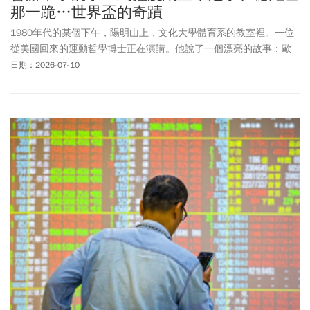
那一跪…世界盃的奇蹟
1980年代的某個下午，陽明山上，文化大學體育系的教室裡。一位
從美國回來的運動哲學博士正在演講。他說了一個漂亮的故事：歐
洲人打仗打怕了，死的人太多，於是大家說好，各國派出最強壯的
日期：2026-07-10
人來比賽，用GAME代替WAR。於是奧運會就這樣誕生，和平也就這
樣降臨。