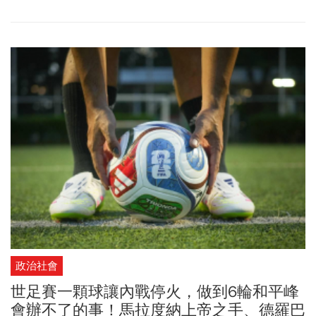
心理素質與情緒管理。其實，您只要花不到5%的精力與時間處理心
理面問題即可，因為，心理層面沒什麼艱深的大道理或了不起的學
問可學習。然而，一旦學會了，心理面的投資修練卻會影響您50%以
上的報酬率甚至左右您的投資成敗。
政治社會
世足賽一顆球讓內戰停火，做到6輪和平峰
會辦不了的事！馬拉度納上帝之手、德羅巴