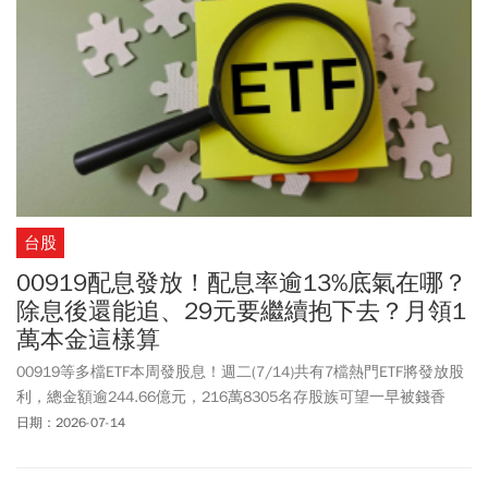
台股
00919配息發放！配息率逾13%底氣在哪？
除息後還能追、29元要繼續抱下去？月領1
萬本金這樣算
00919等多檔ETF本周發股息！週二(7/14)共有7檔熱門ETF將發放股
利，總金額逾244.66億元，216萬8305名存股族可望一早被錢香
醒；其中00919配發179.91億金額最多，133.6萬位受益人平均每人
日期：2026-07-14
可領1萬3460元。00919本次配息，每股配發金額達1元現金股利，
是連續第2季寫下新高，若以公告日收盤價換算，預估年化配息率達