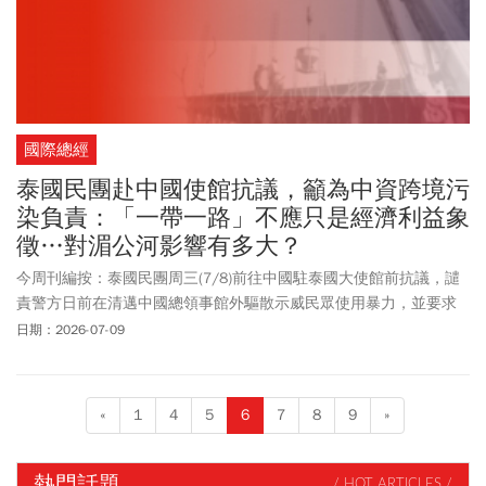
國際總經
泰國民團赴中國使館抗議，籲為中資跨境污
染負責：「一帶一路」不應只是經濟利益象
徵…對湄公河影響有多大？
今周刊編按：泰國民團周三(7/8)前往中國駐泰國大使館前抗議，譴
責警方日前在清邁中國總領事館外驅散示威民眾使用暴力，並要求
中國政府針對中資投資緬甸礦場造成的跨境污染，以及「一帶一
日期：2026-07-09
路」所引發的環境衝擊負責任。泰國公共電視台（Thai PBS）、
《The Nation Thailand》以及多家媒體綜合報導指出，民眾因為擔心
漁獲受重金屬污染，而不願購買湄公河流域的魚。約60個漁村的漁
«
1
4
5
6
7
8
9
»
民生計受到衝擊。此外，沿河餐廳及相關觀光業者生意下滑，大約4
萬戶家庭因此失去收入來源。
熱門話題
/ HOT ARTICLES /