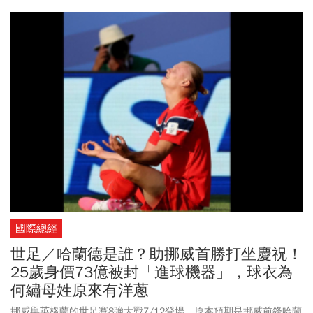
13.33%，已連續13個季度維持在10%以上的水準。00919股價周二
以29.71元開出，盤中最高觸及29.74元、最低來到29.05元，現在可
以買嗎？
國際總經
世足／哈蘭德是誰？助挪威首勝打坐慶祝！
25歲身價73億被封「進球機器」，球衣為
何繡母姓原來有洋蔥
挪威與英格蘭的世足賽8強大戰7/12登場，原本預期是挪威前鋒哈蘭