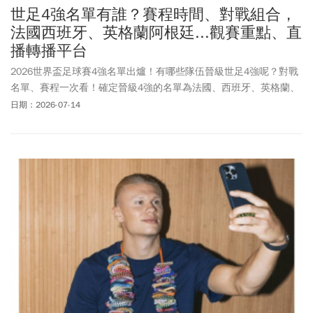
世足4強名單有誰？賽程時間、對戰組合，
法國西班牙、英格蘭阿根廷...觀賽重點、直
播轉播平台
2026世界盃足球賽4強名單出爐！有哪些隊伍晉級世足4強呢？對戰
名單、賽程一次看！確定晉級4強的名單為法國、西班牙、英格蘭、
阿根廷，後續將於台灣時間7/15(三)、7/16(四)凌晨舉行四強賽事。
日期：2026-07-14
世界盃8強賽事英格蘭成功逆轉挪威，並封鎖住哈蘭德讓他在下半場
退場，終場以2：1擊敗挪威；另一場阿根廷對戰瑞士的比賽，以1:1
踢平打進延長賽，終場3:1由阿根廷奪下最後一張晉級門票。四強賽
事將由法國對戰西班牙、英格蘭對戰阿根廷。隨著四強名單揭曉，
Opta奪冠機率也隨之更新，目前法國以33.81%排名第1、西班牙
24.16%排第2，英格蘭以21.97%緊追在後，墊底的反倒是阿根廷，
以20.06%居末。比利時先前淘汰美國晉級8強，也代表本屆世足地主
國全數出局。然而，引發爭議的是美國總統川普竟證實自己「親自
出馬」致電FIFA主席英凡提諾(Gianni Infantino)關切巴洛貢(Folarin
Balogun)紅牌禁賽延期一事，讓巴洛貢得以在16強賽登場，川普甚
至稱「那根本算不上犯規」、「我只是要求重新檢討判決」。川普
關說事件引發譁然，比利時足協（RBFA）不但痛批FIFA帶頭違規，
CNN更直指：「川普介入紅牌案，世界盃掀政治風暴」。《今周