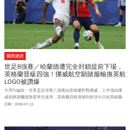
KKNEKKI髮圈，目前已在中國賣爆，限定款還被炒到破千元價格。
國際總經
世足8強賽／哈蘭德遭完全封鎖提前下場，
英格蘭晉級四強！挪威航空願賭服輸換英航
LOGO被讚爆
今周刊編按：世界盃足球賽八強賽由英格蘭對戰挪威，上半場由挪
威前鋒謝爾德魯普率先進球，英格蘭貝林漢姆則扮演今日的英格蘭
英雄，梅開二度助英格蘭挺進四強。本場比賽開賽前，英格蘭與挪
日期：2026-07-12
威球員站成一排，為稍早傳出驟逝消息的南非國家隊新秀亞當斯
（Jayden Adams）默哀致意。而賽前，挪威航空與英格蘭航空隔空
叫囂並達成賭約，誰輸球就要將社群的大頭貼照換成對手的品牌