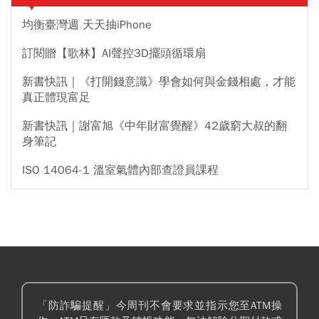
均衡臺灣週 天天抽iPhone
訂閱贈【歌林】AI聲控3D擺頭循環扇
新書快訊｜《打開錢意識》學會如何與金錢相處，才能
真正體現富足
新書快訊｜謝富旭《中年財富覺醒》42歲窮大叔的翻
身筆記
ISO 14064-1 溫室氣體內部查證員課程
「防詐騙提醒」今周刊不會要求並指示您至ATM操