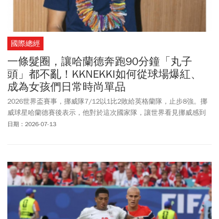
刊》整理2026世界盃8強賽程、4強賽和冠軍賽何時踢、最新晉級名
單、轉播直播平台懶人包，提供給民眾跟上世足熱！
國際總經
一條髮圈，讓哈蘭德奔跑90分鐘「丸子
頭」都不亂！KKNEKKI如何從球場爆紅、
成為女孩們日常時尚單品
2026世界盃賽事，挪威隊7/12以1比2敗給英格蘭隊，止步8強。挪
威球星哈蘭德賽後表示，他對於這次國家隊，讓世界看見挪威感到
感動，並認為這次他們的表現，已激勵新一代挪威年輕人！哈蘭德
日期：2026-07-13
(Erling Haaland)在本屆世界盃出賽的4場比賽，合計攻入7球，帶領
睽違28年踢進世界盃的挪威闖入8強。包括在16強賽，以梅開二度淘
汰曾5度奪冠的強隊巴西。他在場上火力衝刺的精采表現，廣受外界
關注！場外的他同樣是人氣指標，具有強大社群魅力與帶貨功力！
日前綁在他頭上的「髮圈」意外成為熱門話題！由於他經常在高強
度比賽中、需要長時間來回奔跑，大約近90分鐘左右。然而「招牌
丸子頭」依舊屹立不搖、完全不鬆散，意外引發外界關注，並帶動
相關產品在各國的銷售熱。據了解，哈蘭德使用的是挪威品牌