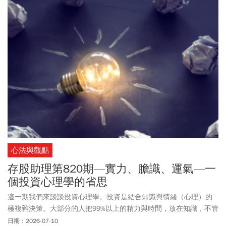
LOGO一日。賽後挪威航空也願賭服輸，在挪威以1:2輸球後換上英國
航空的LOGO，並祝福英格蘭隊；英航也留言讚挪威表現，表示「願
我們的友誼長存」。而這場賽外賽也讓球迷們大讚兩邊風度，直呼
是最強的品牌行銷。
心法與觀點
存股助理第820期—實力、膽識、運氣—一
個投資心理學的省思
這一期我們來談談投資心理學。投資是結合知識與情緒（心理）的
極複雜決策。大部分的人把99%以上的精力與時間，放在知識，不管
是基本面或技術面的鑽研。卻不願意花1%的精力與時間來強化投資
日期：2026-07-10