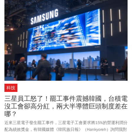
樂、星沁爽、焦糖瑪奇朵、那堤系列等品項也都能買一送一！
科技
三星員工怒了！罷工事件震撼韓國，台積電
沒工會卻高分紅，兩大半導體巨頭制度差在
哪？
近來三星電子發生罷工事件，三星電子工會要求將15%的營運利潤分
配為績效獎金，有韓國媒體《韓民族日報》（Hankyoreh）詢問我對