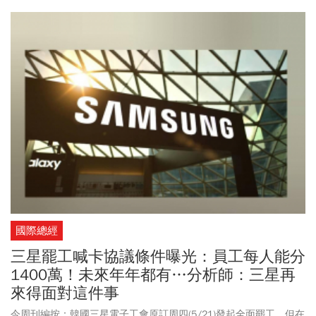
以283.0元開出跳空漲停鎖死、景碩588元開出，來到609元漲停鎖
死。上午11時左右，日月光漲幅9%、欣興漲幅6%、南電漲幅
4.93%。蘇姿丰抵台先後拜會台積電董事長魏哲家、緯穎董事長洪麗
寗、廣達副董事長梁次震，以及宏碁董事長陳俊聖。蘇姿丰表示，
「台積電是我們絕佳夥伴」，AMD已運用台積電在美國亞利桑那州
晶圓廠進行伺服器處理器的產能提升，未來將繼續在台灣及亞利桑
那州提升產能，「如果沒有整個台灣生態系與我們並肩同行，我們
的產品不可能成長並取得成功。」另外，超微代號為Venice的下一
代 AMD EPYC 中央處理器已正式開啟量產，該晶片採用台積電最先
進的2奈米製程技術，是業內高效能運算 (HPC) 領域首款投入量產的
2奈米產品。台積電董事長魏哲家指出，很高興看到AMD在新一代
EPYC處理器上採用台積電先進2奈米製程並持續取得進展。雙方長
期合作，反映領先製程技術與創新架構結合的重要性，也將共同推
動下一世代AI與高效能運算平台發展。
國際總經
三星罷工喊卡協議條件曝光：員工每人能分
1400萬！未來年年都有…分析師：三星再
來得面對這件事
今周刊編按：韓國三星電子工會原訂周四(5/21)發起全面罷工，但在