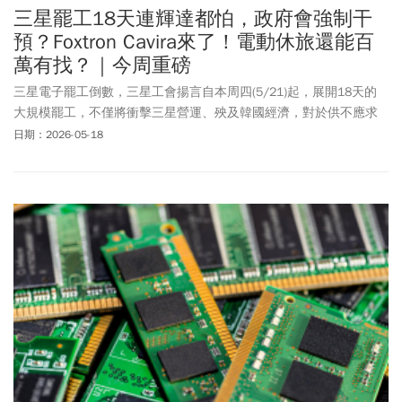
三星罷工18天連輝達都怕，政府會強制干
預？Foxtron Cavira來了！電動休旅還能百
萬有找？｜今周重磅
三星電子罷工倒數，三星工會揚言自本周四(5/21)起，展開18天的
大規模罷工，不僅將衝擊三星營運、殃及韓國經濟，對於供不應求
的記憶體供應鏈，更是雪上加霜。包含輝達、AMD等指標廠商，都
日期：2026-05-18
關注罷工事態。此次也引來韓國總統李在明調停，韓國執政當局，
甚至不排除強硬干預罷工。鴻華先進預計本周發表新車款，新車如
同原先Luxgen n7的車格，將以Model C為基礎，推出全新Foxtron
Cavira。此款新車，象徵自鴻華先進買下納智捷後，兩品牌的傳承正
式完成。1、三星罷工72小時倒數 全球記憶體供應拉警報2、第二輛
Foxtron車款來了 Model C國產休旅以Cavira問世3、外銷訂單連15紅
穩了！ 單月估近900億美元