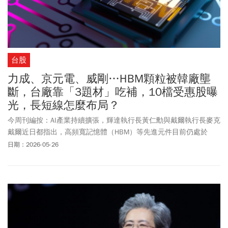
台股
力成、京元電、威剛…HBM顆粒被韓廠壟
斷，台廠靠「3題材」吃補，10檔受惠股曝
光，長短線怎麼布局？
今周刊編按：AI產業持續擴張，輝達執行長黃仁勳與戴爾執行長麥克
戴爾近日都指出，高頻寬記憶體（HBM）等先進元件目前仍處於
「供不應求」狀態。目前HBM顆粒市場主要由美光（Micron）、SK
日期：2026-05-26
海力士（SK Hynix）與三星電子（Samsung）壟斷。雖然台廠並未
直接生產HBM晶片，但仍可透過三大方向受惠AI浪潮。首先是先進
封裝與晶圓代工需求大增，受惠廠商包括台積電（2330）、力成
（6239）、京元電子（2449）等。第二，由於HBM產能排擠效應，
也帶動DDR5與企業級SSD等傳統記憶體價格上漲，讓記憶體模組與
控制IC廠同步受惠，包括宜鼎（5289）、群聯（8299）、威剛
（3260）、十銓（4967）等，因擁有低價庫存優勢，打入工控與資