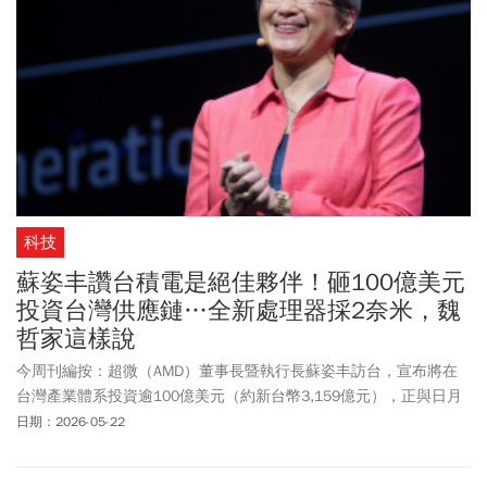
料中心的台廠因而獲利暴增。第三，HBM採用高精密堆疊技術，製
程與測試難度高，也讓晶圓檢測與先進封裝設備需求同步暴增。相
關設備廠如萬潤（6187）、穎崴（6515）、旺矽（6223）也隨著晶
圓廠擴產、設備訂單陸續交機，迎來獲利成長。來看周二（5/26）
這三大題材股的股市表現，台積電下跌40元，跌幅1.73%，收在
2,270元；力成開盤即漲停鎖死收在342元；京元電子大漲21.5元，
漲幅6.78%，收在338.5元。記憶體族群方面，宜鼎小漲5元，漲幅
0.3%，收在1,690元；群聯上漲25元，漲幅1.01%，收在2,505元；
威剛上漲2.5元，漲幅0.61%，收在410元；穎崴大漲55元，漲幅
科技
0.62%，收在8,905元。至於十銓小跌0.5元，跌幅0.18%，收在271
元；萬潤則下跌55元，跌幅4.55%，收在1155元。
蘇姿丰讚台積電是絕佳夥伴！砸100億美元
投資台灣供應鏈…全新處理器採2奈米，魏
哲家這樣說
今周刊編按：超微（AMD）董事長暨執行長蘇姿丰訪台，宣布將在
台灣產業體系投資逾100億美元（約新台幣3,159億元），正與日月
光(3711)、力成（6239）、欣興(3037)、南電(8046)、緯穎(6669)、
日期：2026-05-22
緯創(3231)與英業達(2356)、營邦(3693)、景碩(3189)以及
Sanmina（新美亞）等合作夥伴擴大關係。週五（5/22）力成股價