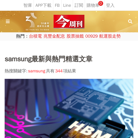
0
熱門：
台積電
兆豐金配息
股票抽籤
00929
航運股走勢
samsung最新與熱門精選文章
熱搜關鍵字:
samsung
共有
344
項結果