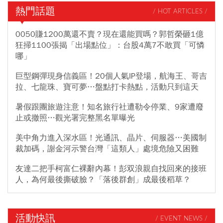
熱門話題
/ HOT ARTICLES /
0050賺1200萬還不賣？現在還能買嗎？郭哲榮砸1億
狂掃1100張揭「出場點位」：台股4萬7不敢買「可憐
哪」
巨型鋼彈現身信義區！20個人氣IP登場，航海王、哥吉
拉、七龍珠、寶可夢…盤點打卡熱點，活動只到這天
暑假跟團旅遊注意！知名旅行社遭勒令停業、9家遭廢
止或撤照…觀光署完整黑名單曝光
美中角力進入深水區！光通訊、晶片、伺服器…美國制
裁加碼，謝金河示警台灣「這類人」處境危險又困難
友達二把手柯富仁裸辭內幕！彭双浪親自找回來的接班
人，為何最後撕破臉？「落後群創」成最後稻草？
活動快訊
/ EVENT NEWS /