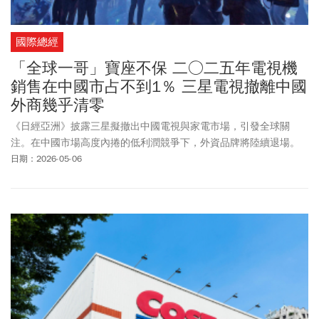
國際總經
「全球一哥」寶座不保 二○二五年電視機
銷售在中國市占不到1％ 三星電視撤離中國
外商幾乎清零
《日經亞洲》披露三星擬撤出中國電視與家電市場，引發全球關
注。在中國市場高度內捲的低利潤競爭下，外資品牌將陸續退場。
日期：2026-05-06