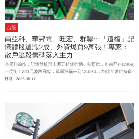
台股
南亞科、華邦電、旺宏、群聯…「這檔」記
憶體股週漲2成、外資爆買9萬張！專家：
散戶逃殺籌碼落入主力
今周刊編按：記憶體族群上週五雖然強勁走勢暫歇，但南亞科(2408)
一度衝上341元波段高點，單周漲幅來到13.69％，均線全數維持多
頭排列；華邦電(2344)周五最高觸及136.5元歷史高價後下殺收黑，
日期：2026-05-17
但單周漲幅高達21.03％。群聯(8299)受惠企業級SSD缺貨利多，被
列為近5日漲幅過大的注意股，周漲9.05％，至於旺宏(2337)擺脫大
客戶任天堂財報利空，周間受eMMC逆勢突圍題材，單周也上漲
6.21％。南亞科將在5/21舉行股東會，先前公司指出看好DRAM供應
相對吃緊態勢將延續至2027年，且資本支出預算大幅提升至520億
元。觀察華邦電籌碼面，外資連5買89,204、南亞科轉買為賣23,727
張、旺宏連2賣2,319張，而群聯連2買後轉賣2,409張。本週記憶體
族群是否休息後再上攻？從技術線來看，部分指標股短期KD一度逼