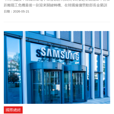
距離罷工危機最後一刻迎來關鍵轉機。在韓國僱傭勞動部長金榮訓
斡旋之下，勞資雙方達成協議，三星工會通知會員，暫緩執行原訂
日期：2026-05-21
於5/21至6/7的總罷工行動，直到另行發布指令。如此大動作轉彎，
被韓媒形容為「戲劇化發展」。根據《韓聯社》報導，雙方同意在
保留現有激勵制度（OPI）同時為DS部門（掌管半導體零件）設立新
的特殊管理績效獎金，公司將拿出業績的10.5%作為特別績效獎金資
金來源，不設上限，資金來源中的40%分配給DS部門，其餘60%分
配給子部門。據協議，半導體業務的設備解決方案部門員工，今年
績效獎金有望高達6億韓元（約1400萬元台幣）。三星工會預計周五
(5/22)下午2時至5/27上午10時，針對此項暫定協議案，舉行全體會
員的贊成與反對投票。協議須經投票通過後才會正式生效，若最終
順利獲得工會成員支持，這場長達5個月的三星勞資衝突，將會正式
宣告落幕。週四，三星股價在消息公佈後上漲超過 8%，韓國Kospi
股票指數也上漲超過 8%。
國際總經