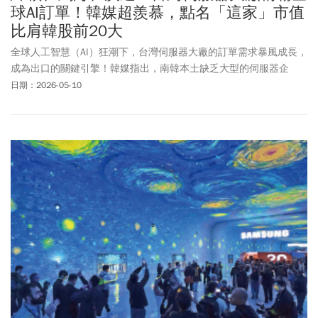
球AI訂單！韓媒超羨慕，點名「這家」市值
比肩韓股前20大
全球人工智慧（AI）狂潮下，台灣伺服器大廠的訂單需求暴風成長，
成為出口的關鍵引擎！韓媒指出，南韓本土缺乏大型的伺服器企
業，恐怕在全球AI競爭落後越來越多，呼籲政府應該扶持伺服器廠
日期：2026-05-10
商。