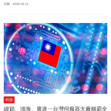
此事件的看法，也想了解台積電與台灣電子業的情況。我做了一些
日期：2026-05-11
研究，也把我的心得告訴記者，我想也在此專欄與各位分享。
科技
緯穎、鴻海、廣達…台灣伺服器大廠稱霸全