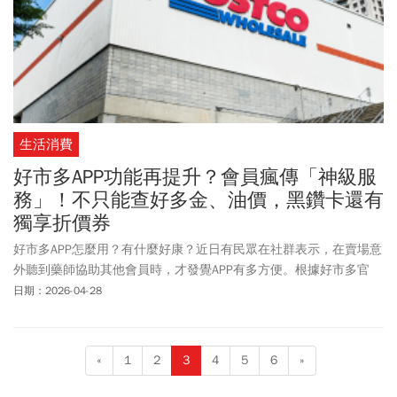
生活消費
好市多APP功能再提升？會員瘋傳「神級服
務」！不只能查好多金、油價，黑鑽卡還有
獨享折價券
好市多APP怎麼用？有什麼好康？近日有民眾在社群表示，在賣場意
外聽到藥師協助其他會員時，才發覺APP有多方便。根據好市多官
網，App會員獨享功能包括，隨時隨地打開即享線上購物、隨時掌握
日期：2026-04-28
最新的賣場優惠及活動、輕鬆查看和編輯線上會員帳戶資料、查看
黑鑽卡2%回饋金、Costco Pay 綁定聯名信用卡快速結帳、查詢線上
訂單、快速查詢電子會員卡、查詢好市多賣場的詳細資訊（營業時
«
1
2
3
4
5
6
»
間、特展、加油站油價）等，從預約到優惠查詢幾乎一站完成。