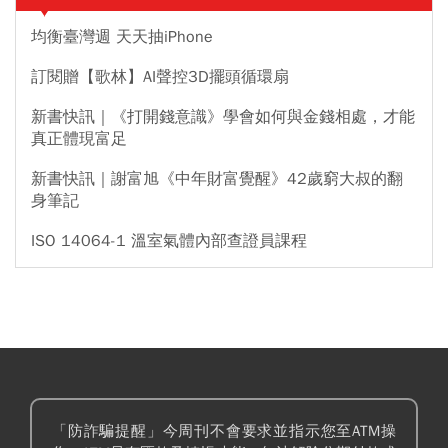
均衡臺灣週 天天抽iPhone
訂閱贈【歌林】AI聲控3D擺頭循環扇
新書快訊｜《打開錢意識》學會如何與金錢相處，才能
真正體現富足
新書快訊｜謝富旭《中年財富覺醒》42歲窮大叔的翻
身筆記
ISO 14064-1 溫室氣體內部查證員課程
「防詐騙提醒」今周刊不會要求並指示您至ATM操