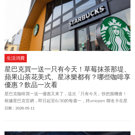
近90過熱區，雖然周五集體拉回，但交易所籌碼顯示，千張大戶在
拉回過程中依舊站在買方，籌碼正從恐慌的短線散戶流向長期主
力。
生活消費
星巴克買一送一只有今天！草莓抹茶那堤、
蘋果山茶花美式、星冰樂都有？哪些咖啡享
優惠？飲品一次看
星巴克咖啡買一送一優惠又來了，這次「只有今天」快把握機會！
根據星巴克官網，即日起至6/30的每週一，持uniopen 聯名卡在星
巴克門市營業期間，購買兩杯大杯(含)以上容量/冰熱/口味皆一致的
日期：2026-05-11
飲料，其中一杯由星巴克招待。這次買一送一優惠，大部分品項都
有包含在內，包括草莓風味抹茶那堤、蘋果山茶花風味美式、蘋果
山茶花風味氣泡美式、濃萃義式厚那堤。此外，備受喜愛的星冰