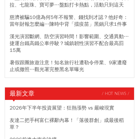
拉、七龍珠、寶可夢…盤點打卡熱點，活動只到這天
慈濟被騙10億為何5年不報警、錢找到才認？他好奇：
當年財報怎麼編…陳時中背「擋疫苗」黑鍋只求1件事
漢光演習斷網、防空演習時間！影響範圍、交通異動…
捷運台鐵高鐵公車停駛？城鎮韌性演習不配合最高罰
15萬
暑假跟團旅遊注意！知名旅行社遭勒令停業、9家遭廢
止或撤照…觀光署完整黑名單曝光
最新文章
/ HOT NEWS /
2026年下半年投資展望：狂熱漲勢 vs 嚴峻現實
友達二把手柯富仁裸辭內幕！「落後群創」成最後稻
草？