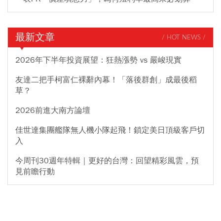
最新文章
/ HOT NEWS /
2026年下半年投資展望：狂熱漲勢 vs 嚴峻現實
友達二把手柯富仁裸辭內幕！「落後群創」成最後稻
草？
2026前進大南方論壇
佳世達集團艦隊無人機小隊起飛！鎖定美日頂級客戶切
入
今周刊30週年特輯｜更好的台灣：回望精彩風雲，預
見前瞻行動