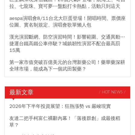
拉、七龍珠、寶可夢…盤點打卡熱點，活動只到這天
aespa演唱會8/11台北大巨蛋登場！開唱時間、票價座
位圖、實名制規定、演唱會歌單懶人包
漢光演習斷網、防空演習時間！影響範圍、交通異動…
捷運台鐵高鐵公車停駛？城鎮韌性演習不配合最高罰
15萬
第一家市值突破百億美元的台灣新藥公司！藥華藥深耕
全球市場，能成為下一個武田製藥？
最新文章
/ HOT NEWS /
2026年下半年投資展望：狂熱漲勢 vs 嚴峻現實
友達二把手柯富仁裸辭內幕！「落後群創」成最後稻
草？