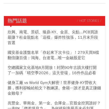
熱門話題
/ HOT STORIES /
欣興、南電、景碩、臻鼎-KY、金居、尖點...PCB買誰
最賺？杜金龍點名「這檔」爆炸性強漲，11月末升段
首選
國安基金護盤名單「存起來下次卡位」！279天買8檔
翻倍賺百億：鴻海、台達電...唯一金融股是它
空總國家文化基地8月開放！封閉90年古蹟大樓打開
了…加碼「晴空季2026」這天登場，16件作品必看
健身工廠 vs World Gym大解密！世界健身-KY營收大
勝，獲利卻輸給柏文？教練課、會籍…誰才是真正賺錢
金雞母？
兆豐金、華南金、第一金、合庫金...官股金控買誰好？
一表PK「價差填息力」，為何殖利率最高未必划算