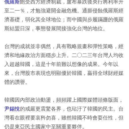
俄羅斯
飽受西方經濟制裁，盧布暴跌後央行將利率升
至二一％，才勉強避開金融危機。通膨侵蝕俄羅斯經
濟基礎，弱化其全球地位；而中國與步履蹣跚的俄羅
斯結盟日深，事態發展間接強化台灣的地位。
台灣的成就並非偶然，具有戰略規畫和彈性策略，經
濟和地緣政治方面穩步上升。二○二三年台灣人均收
入超越韓國，這是十年前難以想像的成果。今年以
來，台灣股市表現也明顯優於韓國，贏得全球財經媒
體的讚譽。
韓國因內部政治動盪，頻頻躍上國際媒體頭條版面，
尹錫悅
的戒嚴更震驚各界，也玷汙了韓國的民主。台
灣看在眼裡要哀矜勿喜，雖然韓國不時會耍任性，但
仍是東亞民主國家中至關重要夥伴。