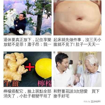
PR
退休要真正放下，記住享樂
起床就先做件事，沒三天小
放鬆不是罪！蕭子昂：我們
腹就不見了! 肚子一天天變
這代人照顧父母，但不要讓
小！
子女照顧
PR
檸檬搭配它，臉上斑點全部
和野薑花談3次戀愛 買下
消失了，小肚子都變平坦了
搶手好宅
Ads by