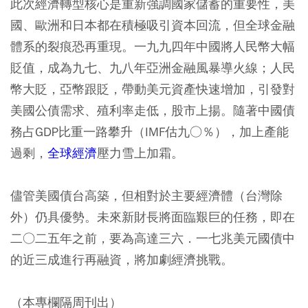
此次經濟轉型核心是重新強調國家儲蓄的重要性，美
國、歐洲和日本都在積極吸引資本回流，但全球金融
體系的裂痕恐再重現。一九九四年中國將人民幣大幅
貶值，成為九七、九八年亞洲金融風暴導火線；人民
幣大貶，亞幣跟貶，帶動美元資產快速增加，引發對
美國公債需求、殖利率走低，股市上揚。隨著中國債
務占GDP比重一路攀升（IMF估九○％），加上產能
過剩，
全球經濟
壓力雪上加霜。
儘管美國債台高築，但相對於主要經濟體（台灣除
外）仍具優勢。未來新財長將面臨艱巨的任務，即在
二○二五年之前，要為高達三六．一七兆美元國債中
的近三成進行再融資，將加劇經濟挑戰。
（本專欄隔周刊出）