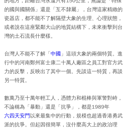
的地方，距離台灣永遠只有150公里，無論是「特殊
的國與國關係」還是「互不隸屬」，台灣這家精緻的
瓷器店，都不能不了解隔壁大象的生理、心理狀態，
或者說在這座緊鄰大山的地質結構下，未來衝擊到台
灣的土石流長什麼樣。
台灣人不能不了解「
中國
」這頭大象的兩個特質。進
行中的河南鄭州富士康二十萬人廠區之員工對官方武
力的反擊，反映出了其中一個。先談這一特質，再談
另一特質。
數萬乃至十萬年輕工人，憑體力和棍棒與軍警對峙，
不論稱為「暴動」還是「抗爭」，都是1989年
六四天安門
以來最集中的行動，規模也超過香港勇武
派的抗爭。但起因很簡單，沒什麼高大上的政治理