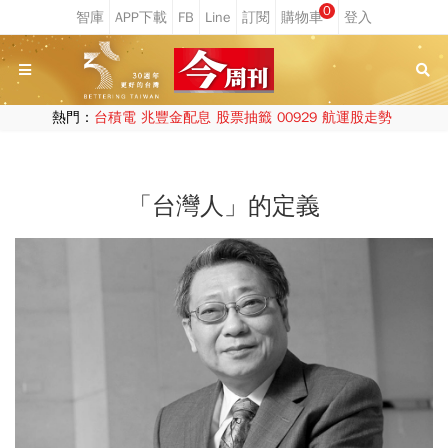
0
熱門：
台積電
兆豐金配息
股票抽籤
00929
航運股走勢
「台灣人」的定義