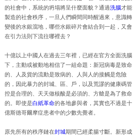
的社會中，系統的坍塌將呈什麼面貌？通過
洗腦
才能
製造的社會秩序，一旦人們瞬間同時醒過來，意識轉
變後的水銀瀉地，哪些水銀碎片會結合到一起，又會
在引力法則下流往哪裡去？
十億以上中國人在過去三年裡，已經在官方全面洗腦
下，主動或被動地相信了一組命題：新冠病毒是致命
的、人及貨的流動是致病的、人與人的接觸是危險
的，因此暴力的封城、區、戶，以及荒謬的健康碼管
控是合理的、天天做核酸是必須的、方艙是為了救命
的。即使是
白紙革命
的各地參與者，其實也不過是十
億斯德哥爾摩症患者中的少數先覺者。
原先所有的秩序鏈在
封城
期間已經柔腸寸斷。新形成