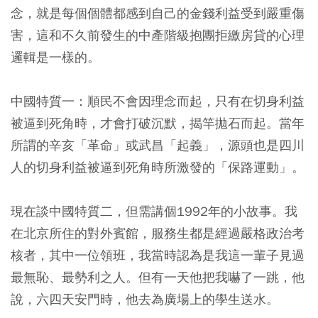
念，就是每個個體都感到自己的金錢利益受到嚴重傷
害，這和不久前發生的中產階級抱團拒繳房貸的心理
邏輯是一樣的。
中國特質一：順民不會因理念而起，只有在切身利益
被逼到死角時，才會打破沉默，揭竿拋石而起。當年
所謂的辛亥「革命」或武昌「起義」，源頭也是四川
人的切身利益被逼到死角時所激發的「保路運動」。
現在談中國特質二，但需講個1992年的小故事。我
在北京所住的對外賓館，服務生都是經過嚴格政治考
核者，其中一位領班，我當時認為是我這一輩子見過
最無恥、最勢利之人。但有一天他把我嚇了一跳，他
說，六四天安門時，他去為廣場上的學生送水。