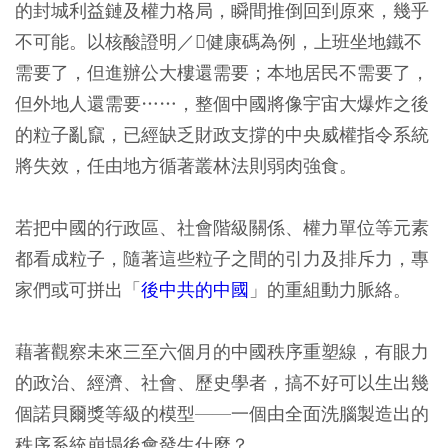
的封城利益鏈及權力格局，瞬間推倒回到原來，幾乎
不可能。以核酸證明／健康碼為例，上班坐地鐵不
需要了，但進辦公大樓還需要；本地居民不需要了，
但外地人還需要……，整個中國將像宇宙大爆炸之後
的粒子亂竄，已經缺乏財政支撐的中央威權指令系統
將失效，任由地方循著叢林法則弱肉強食。
若把中國的行政區、社會階級關係、權力單位等元素
都看成粒子，隨著這些粒子之間的引力及排斥力，專
家們或可拼出「
後中共的中國
」的重組動力脈絡。
藉著觀察未來三至六個月的中國秩序重塑線，有眼力
的政治、經濟、社會、歷史學者，搞不好可以生出幾
個諾貝爾獎等級的模型——一個由全面洗腦製造出的
秩序系統崩塌後會發生什麼？