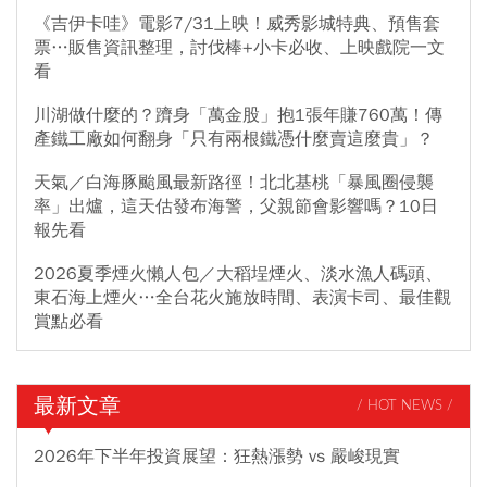
《吉伊卡哇》電影7/31上映！威秀影城特典、預售套
票…販售資訊整理，討伐棒+小卡必收、上映戲院一文
看
川湖做什麼的？躋身「萬金股」抱1張年賺760萬！傳
產鐵工廠如何翻身「只有兩根鐵憑什麼賣這麼貴」？
天氣／白海豚颱風最新路徑！北北基桃「暴風圈侵襲
率」出爐，這天估發布海警，父親節會影響嗎？10日
報先看
2026夏季煙火懶人包／大稻埕煙火、淡水漁人碼頭、
東石海上煙火…全台花火施放時間、表演卡司、最佳觀
賞點必看
最新文章
/ HOT NEWS /
2026年下半年投資展望：狂熱漲勢 vs 嚴峻現實