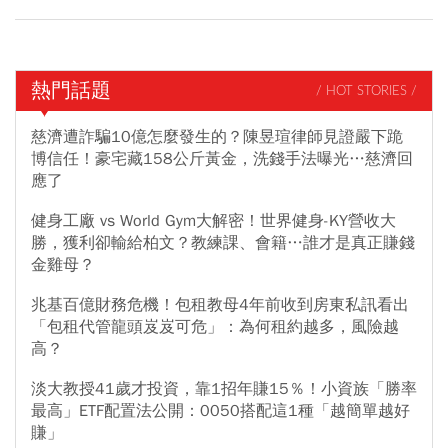
熱門話題
/ HOT STORIES /
慈濟遭詐騙10億怎麼發生的？陳昱瑄律師見證嚴下跪
博信任！豪宅藏158公斤黃金，洗錢手法曝光…慈濟回
應了
健身工廠 vs World Gym大解密！世界健身-KY營收大
勝，獲利卻輸給柏文？教練課、會籍…誰才是真正賺錢
金雞母？
兆基百億財務危機！包租教母4年前收到房東私訊看出
「包租代管龍頭岌岌可危」：為何租約越多，風險越
高？
淡大教授41歲才投資，靠1招年賺15％！小資族「勝率
最高」ETF配置法公開：0050搭配這1種「越簡單越好
賺」