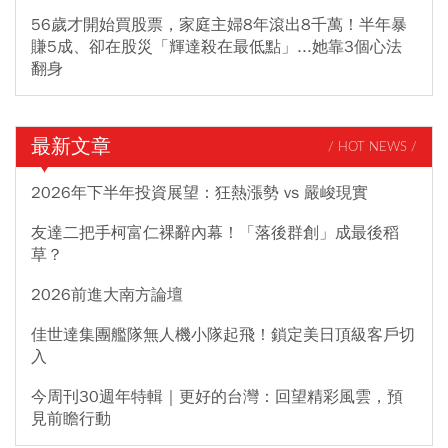
56歲才開始買股票，家庭主婦8年滾出8千萬！半年暴
賺5成、卻在股災「輝達殺在最低點」...她靠3個心法
翻身
最新文章
/ HOT NEWS /
2026年下半年投資展望：狂熱漲勢 vs 嚴峻現實
友達二把手柯富仁裸辭內幕！「落後群創」成最後稻
草？
2026前進大南方論壇
佳世達集團艦隊無人機小隊起飛！鎖定美日頂級客戶切
入
今周刊30週年特輯｜更好的台灣：回望精彩風雲，預
見前瞻行動