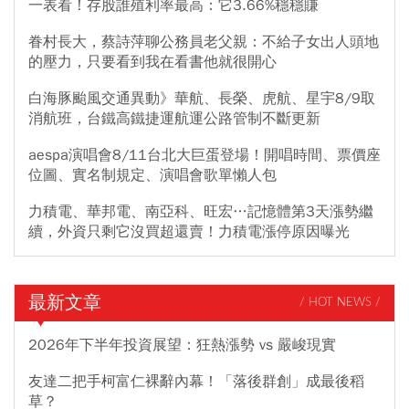
一表看！存股誰殖利率最高：它3.66%穩穩賺
眷村長大，蔡詩萍聊公務員老父親：不給子女出人頭地
的壓力，只要看到我在看書他就很開心
白海豚颱風交通異動》華航、長榮、虎航、星宇8/9取
消航班，台鐵高鐵捷運航運公路管制不斷更新
aespa演唱會8/11台北大巨蛋登場！開唱時間、票價座
位圖、實名制規定、演唱會歌單懶人包
力積電、華邦電、南亞科、旺宏…記憶體第3天漲勢繼
續，外資只剩它沒買超還賣！力積電漲停原因曝光
最新文章
/ HOT NEWS /
2026年下半年投資展望：狂熱漲勢 vs 嚴峻現實
友達二把手柯富仁裸辭內幕！「落後群創」成最後稻
草？