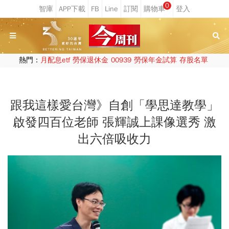
0
熱門：
月配息etf
勞保退休金
00939
勞保年金試算
存股名單
跟我這樣愛台灣》自創「學思達教學」
啟發四百位老師 張輝誠上課像選秀 激
出六倍吸收力