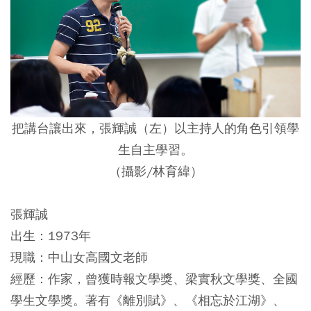
把講台讓出來，張輝誠（左）以主持人的角色引領學
生自主學習。
（攝影/林育緯）
張輝誠
出生：1973年
現職：中山女高國文老師
經歷：作家，曾獲時報文學獎、梁實秋文學獎、全國
學生文學獎。著有《離別賦》、《相忘於江湖》、