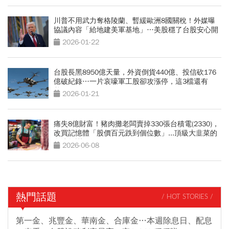
川普不用武力奪格陵蘭、暫緩歐洲8國關稅！外媒曝
協議內容「給地建美軍基地」…美股穩了台股安心開
漲
2026-01-22
台股長黑8950億天量，外資倒貨440億、投信砍176
億破紀錄…一片哀嚎軍工股卻攻漲停，這3檔還有
戲？
2026-01-21
痛失8億財富！豬肉攤老闆賣掉330張台積電(2330)，
改買記憶體「股價百元跌到個位數」...頂級大韭菜的
血淚教訓
2026-06-08
熱門話題
/ HOT STORIES /
第一金、兆豐金、華南金、合庫金…本週除息日、配息