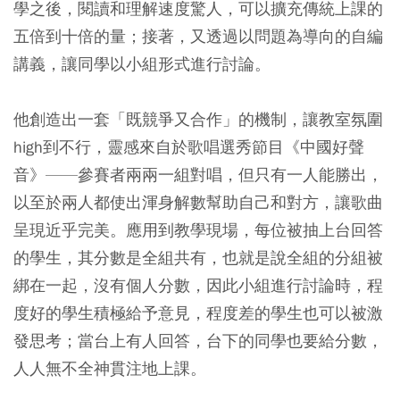
學之後，閱讀和理解速度驚人，可以擴充傳統上課的
五倍到十倍的量；接著，又透過以問題為導向的自編
講義，讓同學以小組形式進行討論。
他創造出一套「既競爭又合作」的機制，讓教室氛圍
high到不行，靈感來自於歌唱選秀節目《中國好聲
音》——參賽者兩兩一組對唱，但只有一人能勝出，
以至於兩人都使出渾身解數幫助自己和對方，讓歌曲
呈現近乎完美。應用到教學現場，每位被抽上台回答
的學生，其分數是全組共有，也就是說全組的分組被
綁在一起，沒有個人分數，因此小組進行討論時，程
度好的學生積極給予意見，程度差的學生也可以被激
發思考；當台上有人回答，台下的同學也要給分數，
人人無不全神貫注地上課。