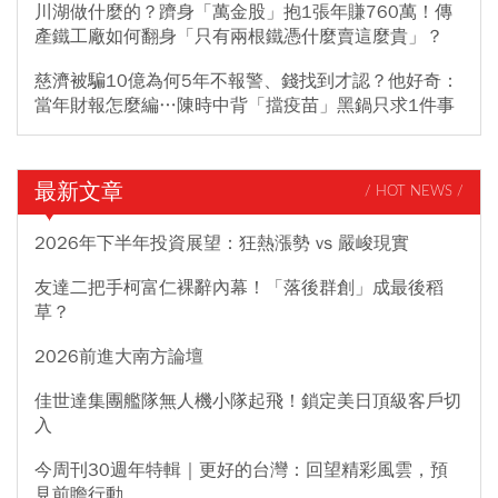
川湖做什麼的？躋身「萬金股」抱1張年賺760萬！傳
產鐵工廠如何翻身「只有兩根鐵憑什麼賣這麼貴」？
慈濟被騙10億為何5年不報警、錢找到才認？他好奇：
當年財報怎麼編…陳時中背「擋疫苗」黑鍋只求1件事
最新文章
/ HOT NEWS /
2026年下半年投資展望：狂熱漲勢 vs 嚴峻現實
友達二把手柯富仁裸辭內幕！「落後群創」成最後稻
草？
2026前進大南方論壇
佳世達集團艦隊無人機小隊起飛！鎖定美日頂級客戶切
入
今周刊30週年特輯｜更好的台灣：回望精彩風雲，預
見前瞻行動