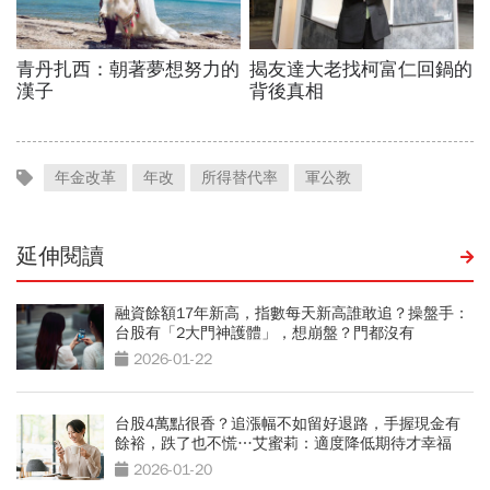
年金改革
年改
所得替代率
軍公教
延伸閱讀
融資餘額17年新高，指數每天新高誰敢追？操盤手：
台股有「2大門神護體」，想崩盤？門都沒有
2026-01-22
台股4萬點很香？追漲幅不如留好退路，手握現金有
餘裕，跌了也不慌…艾蜜莉：適度降低期待才幸福
2026-01-20