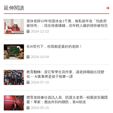
延伸閱讀
退休老師10年領退休金1千萬，無私挺年改「怕政府
被領垮」：現在很會賺錢，但年輕人繳的很快被領完
2024-12-22
在AI世代下，你我都是最好的老師！
2024-10-04
教育翻轉〉當它幫學生寫作業、讓老師職能出現變
化… AI素養將是孩子致勝一課
2024-07-10
體育老師兼任資訊人員、防護太老舊⋯校園資安藏隱
憂！專家：應由外到內聯防，靠AI助攻
2024-05-15