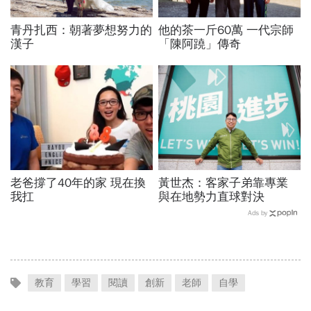
青丹扎西：朝著夢想努力的
他的茶一斤60萬 一代宗師
漢子
「陳阿蹺」傳奇
老爸撐了40年的家 現在換
黃世杰：客家子弟靠專業
我扛
與在地勢力直球對決
Ads by
教育
學習
閱讀
創新
老師
自學