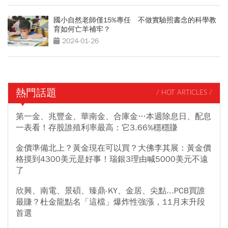
國小自然老師僅15%專任 不做實驗照書念的科學教
育如何亡羊補牢？
2024-01-26
熱門話題
/ HOT ARTICLES /
第一金、兆豐金、華南金、合庫金…本週除息日、配息
一表看！存股誰殖利率最高：它3.66%穩穩賺
金價準備北上？黃金現在可以買？大佛李其展：黃金價
格摸到4300美元是好事！瑞銀3理由喊5000美元不遠
了
欣興、南電、景碩、臻鼎-KY、金居、尖點...PCB買誰
最賺？杜金龍點名「這檔」爆炸性強漲，11月末升段
首選