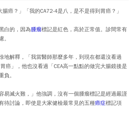
大腸癌？」「我的CA72-4是八，是不是得到胃癌？」
黑白的，因為
腫瘤
標記是紅色，高於正常值。診間常有
慮。
徐地解釋，「我當醫師那麼多年，到現在都還沒看過
是胃癌」，他也沒看過「CEA高一點點的做完大腸鏡後是
重負。
容易滅火難，」他強調，沒有一個腫瘤標記是經過嚴謹
有待討論，即使是大家健檢最常見的五種
癌症
標記項