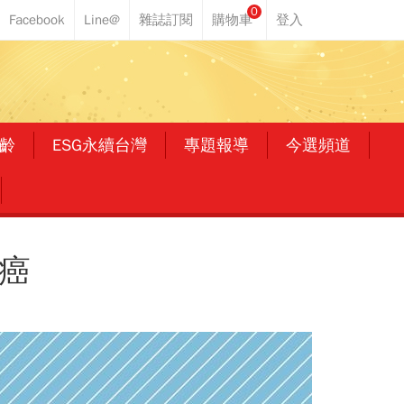
0
齡
ESG永續台灣
專題報導
今選頻道
癌