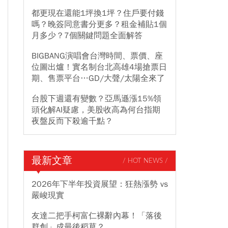
都更現在還能1坪換1坪？住戶要付錢
嗎？晚簽同意書分更多？租金補貼1個
月多少？7個關鍵問題全面解答
BIGBANG演唱會台灣時間、票價、座
位圖出爐！實名制台北高雄4場搶票日
期、售票平台…GD/大聲/太陽全來了
台股下週還有變數？亞馬遜漲15%領
頭化解AI疑慮，美股收高為何台指期
夜盤反而下殺逾千點？
最新文章
/ HOT NEWS /
2026年下半年投資展望：狂熱漲勢 vs
嚴峻現實
友達二把手柯富仁裸辭內幕！「落後
群創」成最後稻草？