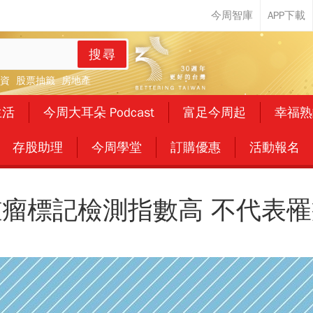
搜尋
資
股票抽籤
房地產
生活
今周大耳朵 Podcast
富足今周起
幸福熟
存股助理
今周學堂
訂購優惠
活動報名
腫瘤標記檢測指數高 不代表罹