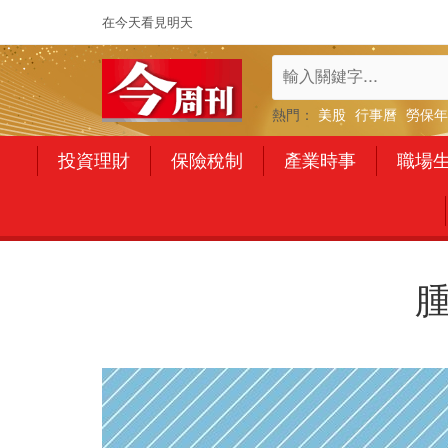
在今天看見明天
熱門：
美股
行事曆
勞保年
投資理財
保險稅制
產業時事
職場