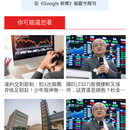
你可能還想看
違約交割新制：犯1次擬圈
國巨(2327)股價腰斬又漲
存收足額款！少年股神無本
停，該賣還是續抱？杜金龍
當沖翻車、前7月飆百億…
預言重演華城狂飆走勢「解
違約交割後果「想貸款都
套時間曝光」！群創、南亞
難」
科也點名