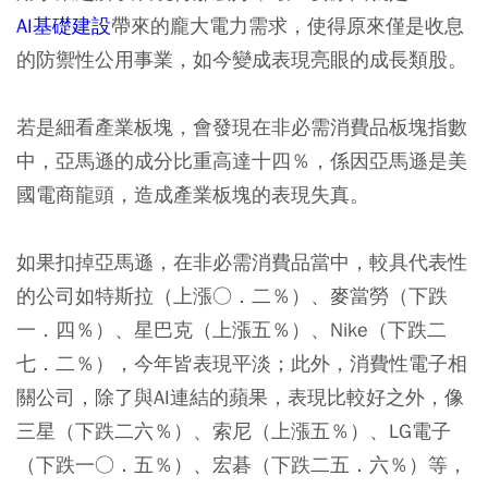
AI基礎建設
帶來的龐大電力需求，使得原來僅是收息
的防禦性公用事業，如今變成表現亮眼的成長類股。
若是細看產業板塊，會發現在非必需消費品板塊指數
中，亞馬遜的成分比重高達十四％，係因亞馬遜是美
國電商龍頭，造成產業板塊的表現失真。
如果扣掉亞馬遜，在非必需消費品當中，較具代表性
的公司如特斯拉（上漲○．二％）、麥當勞（下跌
一．四％）、星巴克（上漲五％）、Nike（下跌二
七．二％），今年皆表現平淡；此外，消費性電子相
關公司，除了與AI連結的蘋果，表現比較好之外，像
三星（下跌二六％）、索尼（上漲五％）、LG電子
（下跌一○．五％）、宏碁（下跌二五．六％）等，