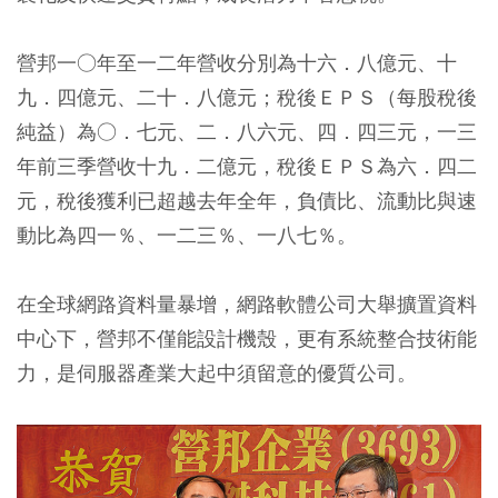
營邦一○年至一二年營收分別為十六．八億元、十
九．四億元、二十．八億元；稅後ＥＰＳ（每股稅後
純益）為○．七元、二．八六元、四．四三元，一三
年前三季營收十九．二億元，稅後ＥＰＳ為六．四二
元，稅後獲利已超越去年全年，負債比、流動比與速
動比為四一％、一二三％、一八七％。
在全球網路資料量暴增，網路軟體公司大舉擴置資料
中心下，營邦不僅能設計機殼，更有系統整合技術能
力，是伺服器產業大起中須留意的優質公司。