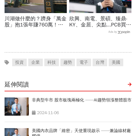
川湖做什麼的？躋身「萬金
欣興、南電、景碩、臻鼎-
股」抱1張年賺760萬！傳
KY、金居、尖點...PCB買誰
產鐵工廠如何翻身「只有兩
最賺？杜金龍點名「這檔」
Ads by
根鐵憑什麼賣這麼貴」？
11月末升段首選，V轉反彈
最快
投資
企業
科技
趨勢
電子
台灣
美國
延伸閱讀
非典型牛市 股市板塊兩極化 ——AI趨勢領漲整體股市
2024-11-06
美國內衣品牌「維密」天使重現啟示 ——兼論線材廠