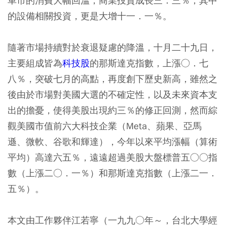
車市的消費大幅回溫；商業投資成長三．三％，其中
的設備相關投資，更是大增十一．一％。
隨著市場持續對於衰退疑慮的降溫，十月二十九日，
主要組成皆為
科技股
的那斯達克指數，上漲○．七
八％，突破七月的高點，再度創下歷史新高，雖然之
後由於市場對美國大選的不確定性，以及未來資本支
出的擔憂，使得美股出現約三％的修正回測，然而綜
觀美國市值前六大科技企業（Meta、蘋果、亞馬
遜、微軟、谷歌和輝達），今年以來平均漲幅（算術
平均）高達六五％，遠遠超過美股大盤標普五○○指
數（上漲二○．一％）和那斯達克指數（上漲二一．
五％）。
本文由工作夥伴江若寧（一九九○年～，台北大學經