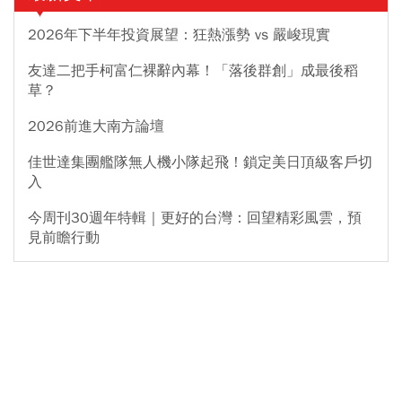
2026年下半年投資展望：狂熱漲勢 vs 嚴峻現實
友達二把手柯富仁裸辭內幕！「落後群創」成最後稻
草？
2026前進大南方論壇
佳世達集團艦隊無人機小隊起飛！鎖定美日頂級客戶切
入
今周刊30週年特輯｜更好的台灣：回望精彩風雲，預
見前瞻行動