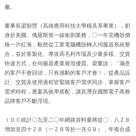
廠。
董事長梁順營（高雄應用科技大學模具系畢業），躬
身於美國、俄羅斯第一線衝刺業務，○一年見機殼價
格一片紅海，毅然從工業電腦機殼轉入伺服器系統整
合，並於客製化、專攻高毛利市場及少量多樣、交貨
快速方式，在伺服器產業展現優質。梁董說：「滿意
的客戶不會回頭，只有感動的客戶才會！」從產品設
計、交貨及使用過程皆緊隨客戶需求同步，掌握客戶
需求時程，逐案高效率搭配，讓其潛在國際電子商務
品牌客戶不斷浮現。
ＩＤＣ統計○九至二○年網路資料量將從○．八ＺＢ
增加至四十ＺＢ（一ＺＢ等於一兆ＧＢ），年複合成