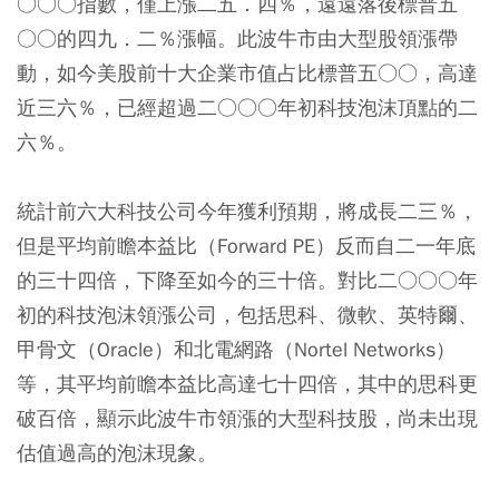
○○○指數，僅上漲二五．四％，遠遠落後標普五
○○的四九．二％漲幅。此波牛市由大型股領漲帶
動，如今美股前十大企業市值占比標普五○○，高達
近三六％，已經超過二○○○年初科技泡沫頂點的二
六％。
統計前六大科技公司今年獲利預期，將成長二三％，
但是平均前瞻本益比（Forward PE）反而自二一年底
的三十四倍，下降至如今的三十倍。對比二○○○年
初的科技泡沫領漲公司，包括思科、微軟、英特爾、
甲骨文（Oracle）和北電網路（Nortel Networks）
等，其平均前瞻本益比高達七十四倍，其中的思科更
破百倍，顯示此波牛市領漲的大型科技股，尚未出現
估值過高的泡沫現象。