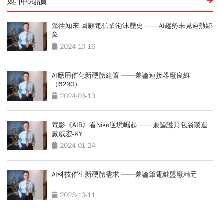
延伸閱讀
鑑往知來 回顧電信業泡沫歷史 ——AI趨勢未見過熱跡
象
2024-10-16
AI應用催化新硬體建置 ——兼論連接器廠良維
（6290）
2024-03-13
電影《AIR》看Nike逆境崛起 ——兼論護具包袋製造
廠威宏-KY
2024-01-24
AI科技催生新硬體需求 ——兼論筆電鍵盤廠精元
2023-10-11