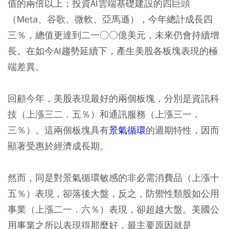
值的兩倍以上；投資AI雲端基礎建設的四巨頭
（Meta、谷歌、微軟、亞馬遜），今年總計成長四
三％，總值更達到二一○○億美元，未來仍會持續增
長。在如今AI趨勢延續下，產生美股各板塊表現的極
端差異。
回顧今年，美股表現最好的兩個板塊，分別是資訊科
技（上漲三二．五％）和通訊服務（上漲三一．
三％）。這兩個板塊具有
景氣循環
的週期特性，因而
顯著受惠於經濟成長期。
然而，同是對景氣循環敏感的非必需消費品（上漲十
五％）表現，卻落後大盤，反之，防禦性類股如公用
事業（上漲二一．六％）表現，卻超越大盤。美國公
用事業之所以表現得那麼好，最主要原因就是