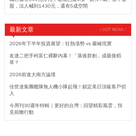
股，法人喊到1430元，還有5成空間
最新文章
/ HOT NEWS /
2026年下半年投資展望：狂熱漲勢 vs 嚴峻現實
友達二把手柯富仁裸辭內幕！「落後群創」成最後稻
草？
2026前進大南方論壇
佳世達集團艦隊無人機小隊起飛！鎖定美日頂級客戶切
入
今周刊30週年特輯｜更好的台灣：回望精彩風雲，預
見前瞻行動