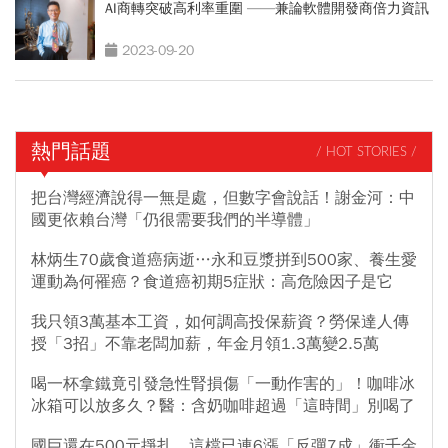
AI商轉突破高利率重圍 ——兼論軟體開發商倍力資訊
2023-09-20
熱門話題
/ HOT STORIES /
把台灣經濟說得一無是處，但數字會說話！謝金河：中
國更依賴台灣「仍很需要我們的半導體」
林炳生70歲食道癌病逝…永和豆漿拼到500家、養生愛
運動為何罹癌？食道癌初期5症狀：高危險因子是它
我只領3萬基本工資，如何調高投保薪資？勞保達人傳
授「3招」不靠老闆加薪，年金月領1.3萬變2.5萬
喝一杯拿鐵竟引發急性腎損傷「一動作害的」！咖啡冰
冰箱可以放多久？醫：含奶咖啡超過「這時間」別喝了
國巨還在500元掙扎，這檔已連6漲「反彈7成」衝千金