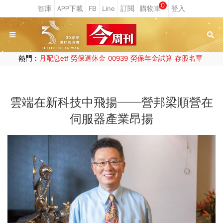
0
熱門：
月配息etf
勞保退休金
00939
勞保年金試算
存股名單
雲端在新科技中飛揚──營邦梁順營在
伺服器產業昂揚