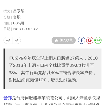
呂宗耀
台股
885期
2013-12-05 13:29
+A
-A
加入收藏
ITU公布今年底全球上網人口將達27億人，2010
至2013年上網人口占全球比重從29.6%拉升至
38%，其中行動寬頻以40%年複合增長率成長，
對比固網寬頻僅10%，增長動能強勁。
營邦
是台灣伺服器專業製造公司，創辦人兼董事長梁
順營（一九五八年∼）引領公司在雲端應用中展現卓