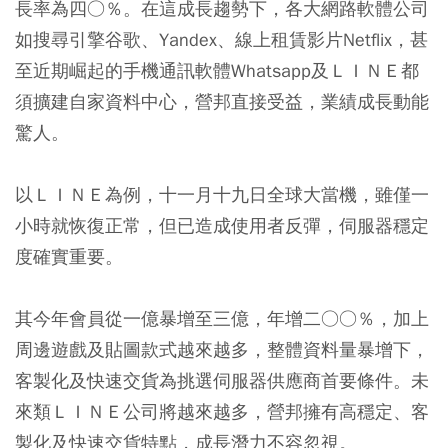
長率為四○％。在這成長趨勢下，各大網路軟體公司
如搜尋引擎谷歌、Yandex、線上租賃影片Netflix，甚
至近期崛起的手機通訊軟體Whatsapp及ＬＩＮＥ都
須擴建自家資料中心，營邦直接受益，業績成長動能
驚人。
以ＬＩＮＥ為例，十一月十九日全球大當機，雖僅一
小時就恢復正常，但已造成使用者反彈，伺服器穩定
度確實重要。
其今年會員從一億暴增至三億，年增二○○％，加上
周邊遊戲及貼圖款式越來越多，整體資料量暴增下，
客製化及快速交貨為挑選伺服器供應商首要條件。未
來類ＬＩＮＥ公司將越來越多，營邦擁有高穩定、客
製化及快速交貨特點，成長潛力不容忽視。