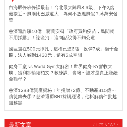
白海豚停班停課最新！台北最大陣風8-9級、下午2點
最接近…風雨比巴威還大，為何不放颱風假？蔣萬安發
聲
慈濟遭詐騙10億，蔣萬安稱「政府買夠疫苗，民間就
不用採購」！謝金河：這句話說得不夠公道
國巨還在500元掙扎，這檔已連6漲「反彈7成」衝千金
股，法人喊到1430元，還有5成空間
健身工廠 vs World Gym大解密！世界健身-KY營收大
勝，獲利卻輸給柏文？教練課、會籍…誰才是真正賺錢
金雞母？
慈濟1288億資產揭秘！年捐贈72億、不動產815億…
信徒錢去哪？慈濟還原BNT採購經過，他拆解信件批越
描越黑
最新文章
/ HOT NEWS /