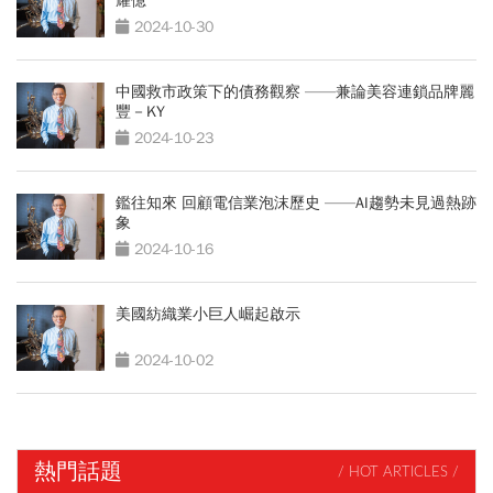
耀億
2024-10-30
中國救市政策下的債務觀察 ——兼論美容連鎖品牌麗
豐－KY
2024-10-23
鑑往知來 回顧電信業泡沫歷史 ——AI趨勢未見過熱跡
象
2024-10-16
美國紡織業小巨人崛起啟示
2024-10-02
熱門話題
/ HOT ARTICLES /