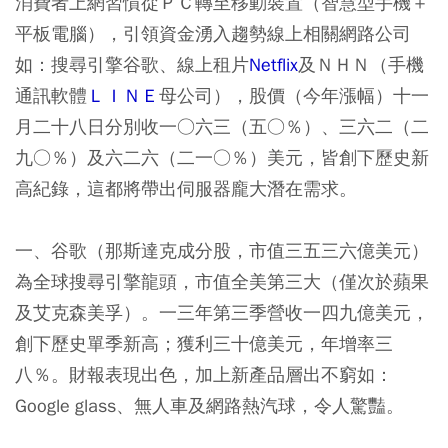
消費者上網習慣從ＰＣ轉至移動裝置（智慧型手機＋
平板電腦），引領資金湧入趨勢線上相關網路公司
如：搜尋引擎谷歌、線上租片
Netflix
及ＮＨＮ（手機
通訊軟體
ＬＩＮＥ
母公司），股價（今年漲幅）十一
月二十八日分別收一○六三（五○％）、三六二（二
九○％）及六二六（二一○％）美元，皆創下歷史新
高紀錄，這都將帶出伺服器龐大潛在需求。
一、谷歌（那斯達克成分股，市值三五三六億美元）
為全球搜尋引擎龍頭，市值全美第三大（僅次於蘋果
及艾克森美孚）。一三年第三季營收一四九億美元，
創下歷史單季新高；獲利三十億美元，年增率三
八％。財報表現出色，加上新產品層出不窮如：
Google glass、無人車及網路熱汽球，令人驚豔。