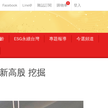
0
齡
ESG永續台灣
專題報導
今選頻道
新高股 挖掘