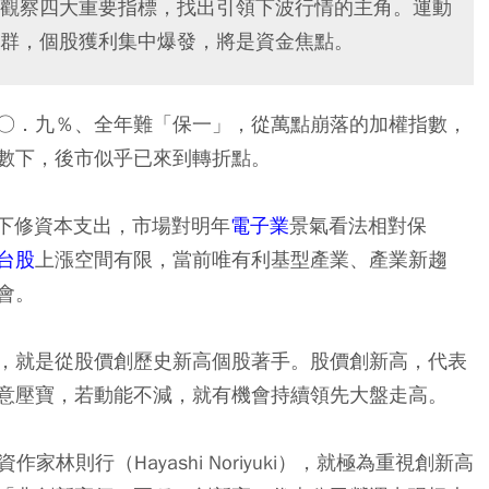
觀察四大重要指標，找出引領下波行情的主角。運動
群，個股獲利集中爆發，將是資金焦點。
○．九％、全年難「保一」，從萬點崩落的加權指數，
數下，後市似乎已來到轉折點。
下修資本支出，市場對明年
電子業
景氣看法相對保
台股
上漲空間有限，當前唯有利基型產業、產業新趨
會。
，就是從股價創歷史新高個股著手。股價創新高，代表
意壓寶，若動能不減，就有機會持續領先大盤走高。
家林則行（Hayashi Noriyuki），就極為重視創新高