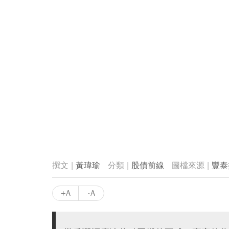
黃瑋瑜
股債前線
豐泰
+A
-A