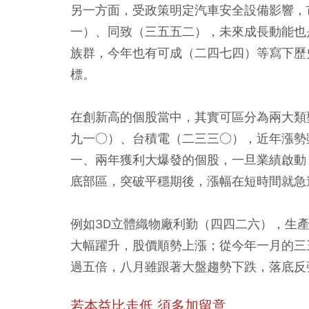
另一方面，受政策明定汽車安全設備影響，
一）、同致（三五五二），未來成長動能也
族群，今年也有可成（二四七四）等寫下歷史
標。
在創新高的個股當中，其實可區分為兩大類
九一○）、台積電（二三三○），近年漲勢
一、兩年獲利大爆發的個股，一旦業績啟動
底部區，突破平穩期後，漲幅在短時間就急
例如3D立體織物廠利勤（四四二六），生
大幅躍升，股價順勢上漲；從今年一月的三
過五倍，八月雖跟著大盤趨勢下跌，落底反
若本益比走低 須多加留意