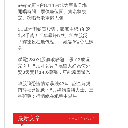
aespa演唱會8/11台北大巨蛋登場！
開唱時間、票價座位圖、實名制規
定、演唱會歌單懶人包
56歲才開始買股票，家庭主婦8年滾
出8千萬！半年暴賺5成、卻在股災
「輝達殺在最低點」...她靠3個心法翻
身
聯電(2303)股價破底翻、漲了2成玩
完？118元可以買？展望大好為何外
資3天賣超14.6萬張，可能原因曝光
韓股陷恐慌情緒暴跌43%，謝金河揭
南韓社會亂象…8月繼續看海力士、三
星彈跳：行情總在絕望中誕生
最新文章
/ HOT NEWS /