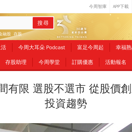
搜尋
金融股
存股
生活
今周大耳朵 Podcast
富足今周起
幸福熟
存股助理
今周學堂
訂購優惠
活動報名
間有限 選股不選市 從股價創
投資趨勢