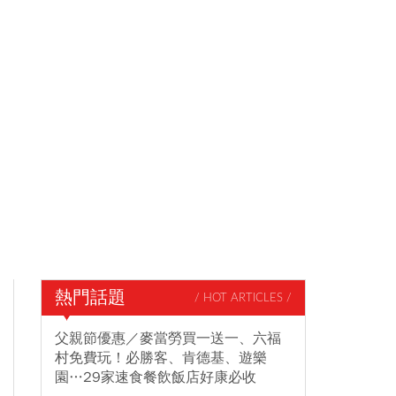
熱門話題
/ HOT ARTICLES /
父親節優惠／麥當勞買一送一、六福
村免費玩！必勝客、肯德基、遊樂
園…29家速食餐飲飯店好康必收