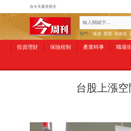
在今天看見明天
熱門：
投資
股票
高股息
投資理財
保險稅制
產業時事
職場
台股上漲空