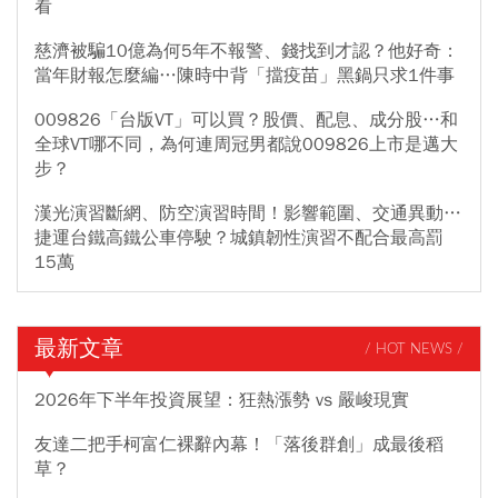
看
慈濟被騙10億為何5年不報警、錢找到才認？他好奇：
當年財報怎麼編…陳時中背「擋疫苗」黑鍋只求1件事
009826「台版VT」可以買？股價、配息、成分股…和
全球VT哪不同，為何連周冠男都說009826上市是邁大
步？
漢光演習斷網、防空演習時間！影響範圍、交通異動…
捷運台鐵高鐵公車停駛？城鎮韌性演習不配合最高罰
15萬
最新文章
/ HOT NEWS /
2026年下半年投資展望：狂熱漲勢 vs 嚴峻現實
友達二把手柯富仁裸辭內幕！「落後群創」成最後稻
草？