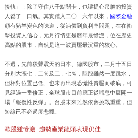
接軌」；除了守住八千點關卡，也讓提心吊膽的投資
人鬆了一口氣。其實踏入二○一六年以來，
國際金融
頗有豬羊變色的味道，從油價到負利率問題，在在衝
擊投資人信心，元月行情更是歷年最慘澹，位在歷史
高點的股市，自然是這一波賣壓最沉重的核心。
不過，先前殺聲震天的日本、德國股市，二月十五日
分別大漲七．二％及二．七％，陸股雖然一度跳水，
但相對位置已低、也未再出現恐慌性賣壓而破底，可
見經過一番修正，全球股市目前應正從喘息中展開一
場「報復性反彈」。台股未來雖然依舊挑戰重重，但
短線已不必過度悲觀。
歐股雖慘澹 趨勢產業龍頭表現仍佳