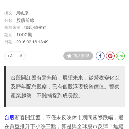
周岐原
股債前線
攝影/陳俊銘
1000期
2016-02-18 13:49
+A
-A
加入收藏
台股開紅盤有驚無險，展望未來，從營收變化以
及歷年配息觀察，已有個股浮現投資價值。觀察
產業趨勢，不難捕捉到成長股。
台股
新春開紅盤，不僅未反映休市期間國際跌幅，還
在買盤推升下小漲三點，算是與全球股市反彈「無縫