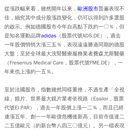
從漲跌幅來看，雖然開年以來，
歐洲股市
普遍表現不
佳，細究其中成分股漲跌變化，仍可以得到許多選股
的啟示。例如德國股市今年自高點下跌約一○％，但
是知名運動品牌
adidas
（股票代號ADS.DE），過去
一年股價悄悄大漲三五％，表現遠遠勝過同期的德股
大盤；至於全球最大洗腎醫療服務業者費森尤斯醫藥
（Fresenius Medical Care，股票代號FME.DE），一
年來也上漲約一五％。
至於法國股市，指數雖然同樣重挫，不過生產「全視
線」鏡片、世界最大鏡片業者依視路（Essilor，股票
代號EI.PAR），過去一年股價上漲一二％，而且已經
連漲五年、創一一年歐債危機後新高，目前市值達二
二五億歐元（約新台幣八四三○億元）。另一檔表現