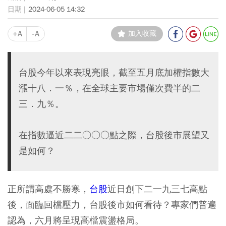
2024-06-05 14:32
+A
-A
加入收藏
台股今年以來表現亮眼，截至五月底加權指數大
漲十八．一％，在全球主要市場僅次費半的二
三．九％。
在指數逼近二二○○○點之際，台股後市展望又
是如何？
正所謂高處不勝寒，
台股
近日創下二一九三七高點
後，面臨回檔壓力，台股後市如何看待？專家們普遍
認為，六月將呈現高檔震盪格局。