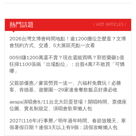
熱門話題
/ HOT ARTICLES /
2026台灣文博會時間地點！逾1200攤位怎麼逛？文博
會預約方式、交通、5大展區亮點一次看
0050賺1200萬還不賣？現在還能買嗎？郭哲榮砸1億
狂掃1100張揭「出場點位」：台股4萬7不敢買「可憐
哪」
父親節優惠／麥當勞買一送一、六福村免費玩！必勝
客、肯德基、遊樂園…29家速食餐飲飯店好康必收
aespa演唱會8/11台北大巨蛋登場！開唱時間、票價座
位圖、實名制規定、演唱會歌單懶人包
2027(116年)行事曆／明年過年時間、春節放幾天、寒
假暑假日期？連假3天以上有9個：請假攻略懶人包