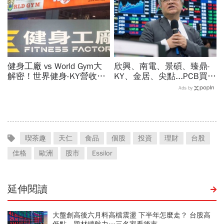
健身工廠 vs World Gym大
欣興、南電、景碩、臻鼎-
解密！世界健身-KY營收大
KY、金居、尖點...PCB買誰
勝，獲利卻輸給柏文？教練
最賺？杜金龍點名「這檔」
Ads by
課、會籍…誰才是真正賺錢
11月末升段首選，V轉反彈
金雞母？
最快
喫茶趣
天仁
食品
個股
投資
理財
台股
佳格
歐洲
股市
Essilor
延伸閱讀
大盤創高後六月料高檔震盪 下半年怎麼走？ 台股高