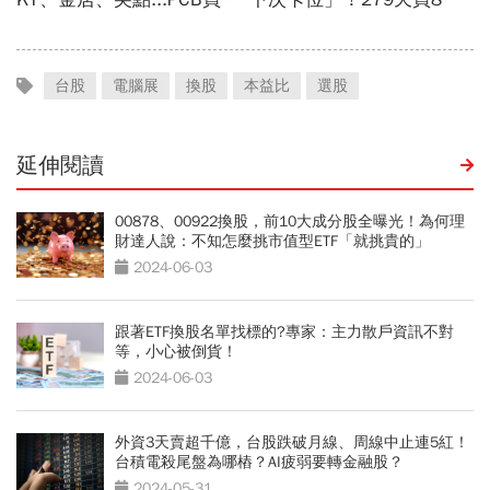
台股
電腦展
換股
本益比
選股
延伸閱讀
00878、00922換股，前10大成分股全曝光！為何理
財達人說：不知怎麼挑市值型ETF「就挑貴的」
2024-06-03
跟著ETF換股名單找標的?專家：主力散戶資訊不對
等，小心被倒貨！
2024-06-03
外資3天賣超千億，台股跌破月線、周線中止連5紅！
台積電殺尾盤為哪樁？AI疲弱要轉金融股？
2024-05-31