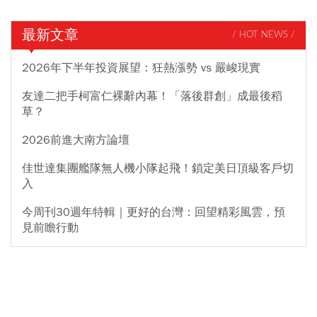
最新文章
/ HOT NEWS /
2026年下半年投資展望：狂熱漲勢 vs 嚴峻現實
友達二把手柯富仁裸辭內幕！「落後群創」成最後稻
草？
2026前進大南方論壇
佳世達集團艦隊無人機小隊起飛！鎖定美日頂級客戶切
入
今周刊30週年特輯｜更好的台灣：回望精彩風雲，預
見前瞻行動