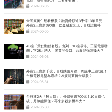
低點、題材續航力…三名家看後市
2024-06-05
全民瘋黃仁勳看板股？融資餘額逾3千億13年首見！
外資2天賣超390億、砍金融股套現，台股誰接棒
2024-06-05
43檔「黃仁勳點名股」出列…10檔漲停、工業電腦嗨
翻，它28元誘人！老黃開金口、台股能強彈幾天？
2024-06-03
外資3天賣超千億，台股跌破月線、周線中止連5紅！
台積電殺尾盤為哪樁？AI疲弱要轉金融股？
2024-05-31
台股連2天「殺人盤」、外資砍逾700億！10日線也
破，月線能撐住？再來多殺多機率大？
2024-05-30