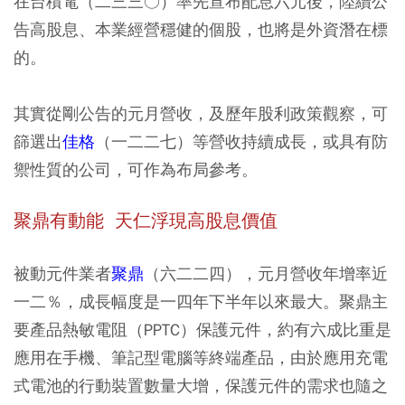
在台積電（二三三○）率先宣布配息六元後，陸續公
告高股息、本業經營穩健的個股，也將是外資潛在標
的。
其實從剛公告的元月營收，及歷年股利政策觀察，可
篩選出
佳格
（一二二七）等營收持續成長，或具有防
禦性質的公司，可作為布局參考。
聚鼎有動能 天仁浮現高股息價值
被動元件業者
聚鼎
（六二二四），元月營收年增率近
一二％，成長幅度是一四年下半年以來最大。聚鼎主
要產品熱敏電阻（PPTC）保護元件，約有六成比重是
應用在手機、筆記型電腦等終端產品，由於應用充電
式電池的行動裝置數量大增，保護元件的需求也隨之