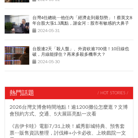
台灣4任總統…他任內「經濟走到最頹勢」！蔡英文8
年台股大漲1.3萬點，謝金河：股市有敏感的大鼻子
2024-05-31
台股連2天「殺人盤」、外資砍逾700億！10日線也
破，月線能撐住？再來多殺多機率大？
2024-05-30
熱門話題
/ HOT STORIES /
2026台灣文博會時間地點！逾1200攤位怎麼逛？文博
會預約方式、交通、5大展區亮點一次看
《吉伊卡哇》電影7/31上映！威秀影城特典、預售套
票…販售資訊整理，討伐棒+小卡必收、上映戲院一文