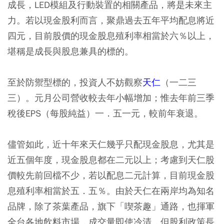
成長，LED模組及行動裝置的相關產品，將是未來主
力。若以現金股利而言，聚鼎過去五年平均配息將近
四元，目前股價的現金股息殖利率相當於六％以上，
堪稱是成長與股息兼具的標的。
至於防禦型標的，投資人不妨觀察
天仁
（一二三
三）。元月公司營收較去年小幅增加；惟去年前三季
稅後EPS（每股純益）一．五一元，較前年衰退。
儘管如此，近十年來天仁幾乎只配現金股息，尤其是
近五個年度，現金股息都在二元以上；考慮到天仁股
價較先前回檔不少，若以配息二元計算，目前現金股
息殖利率相當於五．五％。由於天仁在兩岸均為知名
品牌，除了茶葉產品，旗下「喫茶趣」通路，也揮軍
全台各地飲料市場，成交量即使冷清，但股利政策長