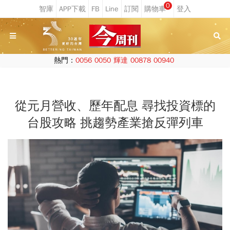
0
熱門：
0056
0050
輝達
00878
00940
從元月營收、歷年配息 尋找投資標的
台股攻略 挑趨勢產業搶反彈列車