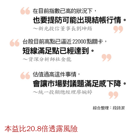
本益比20.8倍透露風險