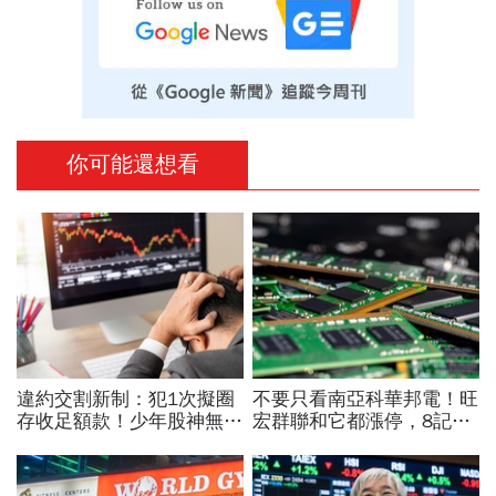
你可能還想看
違約交割新制：犯1次擬圈
不要只看南亞科華邦電！旺
存收足額款！少年股神無本
宏群聯和它都漲停，8記憶
當沖翻車、前7月飆百億…
體股各擁啥利多？華邦電法
違約交割後果「想貸款都
說時間就在今天，牛肉大塊
難」
嗎