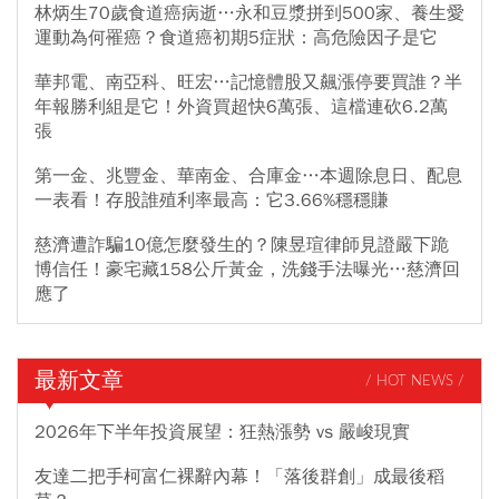
林炳生70歲食道癌病逝…永和豆漿拼到500家、養生愛
運動為何罹癌？食道癌初期5症狀：高危險因子是它
華邦電、南亞科、旺宏…記憶體股又飆漲停要買誰？半
年報勝利組是它！外資買超快6萬張、這檔連砍6.2萬
張
第一金、兆豐金、華南金、合庫金…本週除息日、配息
一表看！存股誰殖利率最高：它3.66%穩穩賺
慈濟遭詐騙10億怎麼發生的？陳昱瑄律師見證嚴下跪
博信任！豪宅藏158公斤黃金，洗錢手法曝光…慈濟回
應了
最新文章
/ HOT NEWS /
2026年下半年投資展望：狂熱漲勢 vs 嚴峻現實
友達二把手柯富仁裸辭內幕！「落後群創」成最後稻