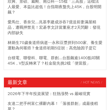
欣興、景碩、威剛、南亞科…15檔「三高股」這檔法
人最愛、本益比超低！台指期夜盤先上45K，台股明開
飆？
愛馬仕、香奈兒...兆基李建成涉吞7億送前妻滿屋精
品，遭羈押禁見！宏碁李文詳當董座才2天閃辭：發現
內部缺失
林炳生70歲食道癌病逝…永和豆漿拼到500家、養生愛
運動為何罹癌？食道癌初期5症狀：高危險因子是它
台積電、聯發科、聯電、群創...台股飆逾1400點叩關
45K，V型反轉來了？杜金龍先挑2檔「便當股」
最新文章
/ HOT NEWS /
2026年下半年投資展望：狂熱漲勢 vs 嚴峻現實
友達二把手柯富仁裸辭內幕！「落後群創」成最後稻
草？