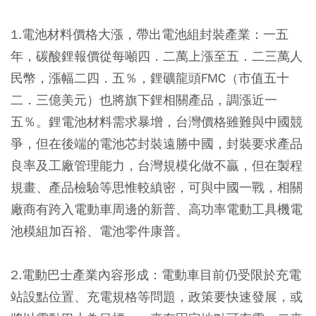
1.電池材料價格大漲，帶出電池組封裝產業：一五
年，碳酸鋰報價從每噸四．二萬上漲至五．二三萬人
民幣，漲幅二四．五％，鋰礦龍頭FMC（市值五十
二．三億美元）也將旗下鋰相關產品，調漲近一
五％。鋰電池材料需求暴增，台灣價格雖難與中國競
爭，但在後端的電池芯封裝遠勝中國，封裝要求產品
良率及工廠管理能力，台灣規模化做不贏，但在製程
規畫、產品檢驗等思惟較縝密，可與中國一戰，相關
廠商有跨入電動車周邊的新普、高功率電動工具機電
池模組加百裕、電池零件康普。
2.電動巴士產業內容形成：電動車目前仍受限於充電
站設點位置、充電規格等問題，政策要快速發展，或