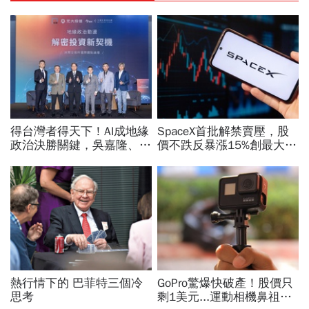
得台灣者得天下！AI成地緣
SpaceX首批解禁賣壓，股
政治決勝關鍵，吳嘉隆、胡
價不跌反暴漲15%創最大漲
振東拆解國防投資迎「黃金
幅「直逼發行價」！最新目
20年」
標價：有6成上漲空間
熱行情下的 巴菲特三個冷
GoPro驚爆快破產！股價只
思考
剩1美元...運動相機鼻祖為