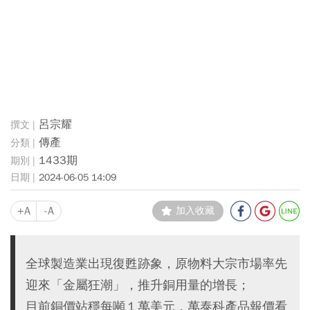
呂宗耀
傳產
1433期
2024-06-05 14:09
+A
-A
加入收藏
全球製造業出現復甦跡象，原物料大宗市場率先
迎來「金屬狂潮」，推升銅用量的增長；
目前銅價站穩每噸１萬美元，萬泰科產品報價看