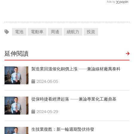
何摔落神壇？公司曝致命一
Ads by
擊：記憶體價格太失控
電池
電動車
周邊
續航力
投資
延伸閱讀
製造業回溫催化銅價上漲 ——兼論線材廠萬泰科
2024-06-05
從保時捷看經濟起落 ——兼論專業化工廠鼎基
2024-05-29
生技業復甦：新一輪週期蟄伏待發