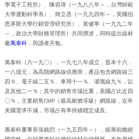
學電子工程所）、陳咨瑋（一九八八年～，台灣師範
大學運動科學系）、簡立丞（一九九四年～，英國伯
恩茅斯大學行銷管理研究所）、黃健寧（一九九二年
～，政治大學財務管理所）共同撰述，同時提出線材
廠
萬泰科
，與讀者共勉。
萬泰科（六一九○），一九七八年成立，股本十六．
一八億元，為高階網路線供應商，產品包含網路線三
四％、電子線二五％、車用十一％、灌溉線九％，以
及其他二一％；其中的銷售市場比重，美國占比近四
○％，主要銷售CMP（最高耐燃等級）網路線，近年
美國需求不減，市場占有率持續穩定成長。
萬泰科董事長張銘烈（一九五四年～），統籌前瞻經