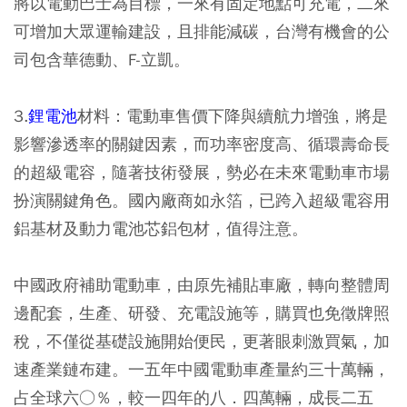
將以電動巴士為目標，一來有固定地點可充電，二來
可增加大眾運輸建設，且排能減碳，台灣有機會的公
司包含華德動、F-立凱。
3.
鋰電池
材料：電動車售價下降與續航力增強，將是
影響滲透率的關鍵因素，而功率密度高、循環壽命長
的超級電容，隨著技術發展，勢必在未來電動車市場
扮演關鍵角色。國內廠商如永箔，已跨入超級電容用
鋁基材及動力電池芯鋁包材，值得注意。
中國政府補助電動車，由原先補貼車廠，轉向整體周
邊配套，生產、研發、充電設施等，購買也免徵牌照
稅，不僅從基礎設施開始便民，更著眼刺激買氣，加
速產業鏈布建。一五年中國電動車產量約三十萬輛，
占全球六○％，較一四年的八．四萬輛，成長二五