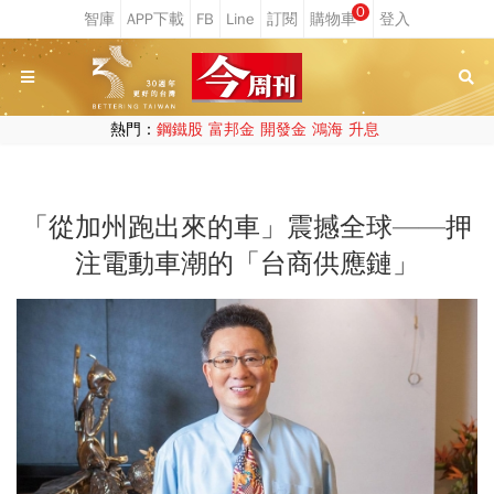
0
熱門：
鋼鐵股
富邦金
開發金
鴻海
升息
「從加州跑出來的車」震撼全球——押
注電動車潮的「台商供應鏈」