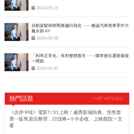
2024-05-15
自動駕駛前哨戰漸趨白熱化 ——兼論汽車煞車零件大
廠永新-KY
2024-05-08
「利率正常化」有利整體股市 ——聯準會抗通膨最後
一哩路
2024-04-30
熱門話題
/ HOT ARTICLES /
《吉伊卡哇》電影7/31上映！威秀影城特典、預售套
票…販售資訊整理，討伐棒+小卡必收、上映戲院一文
看