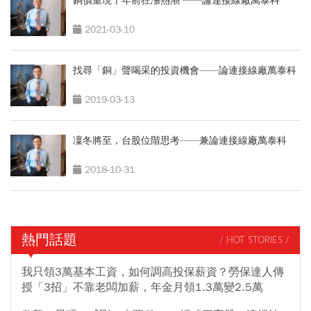
銅價重現十年前狂漲熱潮 ——論連接線廠萬泰科
2021-03-10
找尋「銅」聲喝采的投資機會——論連接線廠萬泰科
2019-03-13
凜冬將至，台股位階思考——兼論連接線廠萬泰科
2018-10-31
熱門話題
/ HOT STORIES /
我只領3萬基本工資，如何調高投保薪資？勞保達人傳
授「3招」不靠老闆加薪，年金月領1.3萬變2.5萬