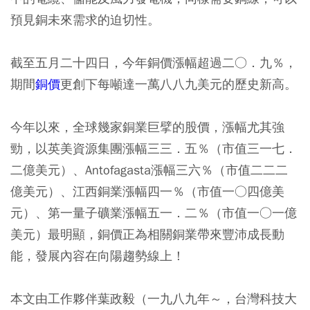
預見銅未來需求的迫切性。
截至五月二十四日，今年銅價漲幅超過二○．九％，
期間
銅價
更創下每噸達一萬八八九美元的歷史新高。
今年以來，全球幾家銅業巨擘的股價，漲幅尤其強
勁，以英美資源集團漲幅三三．五％（市值三一七．
二億美元）、Antofagasta漲幅三六％（市值二二二
億美元）、江西銅業漲幅四一％（市值一○四億美
元）、第一量子礦業漲幅五一．二％（市值一○一億
美元）最明顯，銅價正為相關銅業帶來豐沛成長動
能，發展內容在向陽趨勢線上！
本文由工作夥伴葉政毅（一九八九年～，台灣科技大