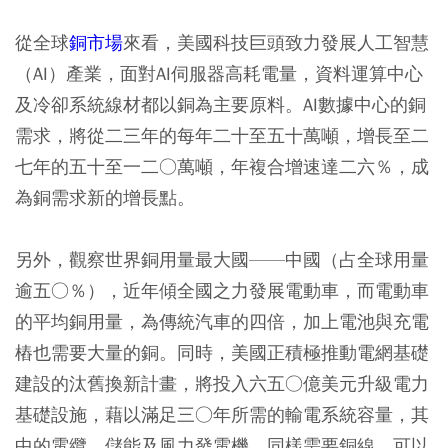
從全球
銅市場
來看，美國科技巨頭致力發展人工智慧
（AI）產業，面對AI伺服器高耗電量，資料運算中心
及冷卻系統線材都以銅為主要原料。AI數據中心的銅
需求，將從二三年的每年二十至五十萬噸，增長至二
七年的五十至一二○萬噸，年複合增速達二六％，成
為銅需求新的增長點。
另外，觀察世界銅用量最大國——中國（占全球用量
逾五○％），近年傾全國之力發展電動車，而電動車
的平均銅用量，為傳統汽車的四倍，加上電池與充電
樁也需要大量的銅。同時，美國正積極推動電網基礎
建設的汰舊換新計畫，將投入六五○億美元升級電力
基礎設施，藉以滿足三○年所需的輸電系統容量，其
中的電纜、儲能及風力發電機，同樣需要銅線，可以