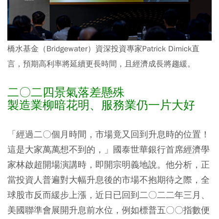
橋水基金（Bridgewater）資深投資專家Patrick Dimick直
言，預期高利率將延續更長時間，且經濟成長將趨緩。
二〇二四景氣落差懸殊
製造業柳暗花明、服務業仍一片大好
「經過二〇個月時間，市場竟又回到升息時的位置！
這是大家萬萬想不到的，」國泰世華銀行首席經濟學
家林啟超開場演講時，即開宗明義地說。他分析，正
當投資人普遍對大幅升息後的市場不抱期待之際，全
球股市反而緩步上漲，近日已回到二〇二二年三月、
美國聯準會展開升息前水位，例如標普五〇〇指數便