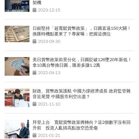
契機
2023-12-15
日銀堅持「超寬鬆貨幣政策」，日圓直逼150大關！
換匯時機點要來了？專家曝：把握這價位
2023-09-30
美日貨幣政策前景分化，日圓貶破126墜20年新低！
拿10萬台幣換日圓，匯差多賺1.2萬
2022-04-13
財政、貨幣政策護航 中國力撐經濟成長 政府監管雜
音近尾聲 中國股市利空出盡？
2021-11-10
拜登上台 寬鬆貨幣政策將轉向？這2個數字沒有回
升前 投資人亂猜高點放空恐受傷
2021-01-21