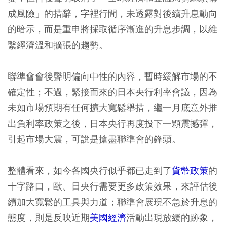
成風險」的措辭，字裡行間，未透露對後續升息動向
的暗示，而是重申將採取循序漸進的升息步調，以維
繫經濟溫和擴張的趨勢。
聯準會會後聲明偏向中性的內容，暫時緩解市場的不
確定性；不過，緊接而來的日本央行利率會議，因為
未如市場預期有任何擴大寬鬆舉措，繼一月底意外推
出負利率政策之後，日本央行再度投下一顆震撼彈，
引起市場大震，可說是搶盡聯準會的鋒頭。
整體看來，如今各國央行似乎都已走到了
貨幣政策
的
十字路口，歐、日央行需要更多政策效果，來評估後
續加大寬鬆的工具與力道；聯準會展現不急於升息的
態度，則是反映近期
美國經濟
活動出現放緩的跡象，