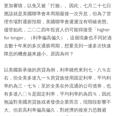
更加審慎，以免又被「打臉」。因此，七月二十七日
應該就是美國聯準會本周期最後一次升息，但為了管
理市場對通膨預期，美國聯準會遲遲沒有明確表態。
儘管如此，二〇二四年投資人仍可能得接受「higher
for longer」（利率偏高偏久），這個現象也不同於過
去數十年來的多次通膨周期，想要見到一連多次快速
降息的機會越來越小。原因為何？
以美國新承做的房貸為例，利率雖然來到七・八％左
右，但全美多達九一％房貸族使用固定利率，平均利
率約為三・七％；至於全美在外流通的公司債券，也
有多達八〇％是固定利率，平均利率約為四％，因此
無論對美國房貸族或者發債企業而言，現階段影響不
大。但若高利率偏高偏久，對經濟的後座力恐難避