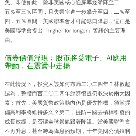
免。即使如此，除非美國核心通膨率逐漸降至二．
五％至三％區間，且失業率進一步攀升至四．二％至
四．五％區間，美國聯準會才可能鬆口降息，這正是
美國聯準會提出「higher for longer」警語的主要理
由。
債券價值浮現﹔股市將受電子、AI應用
帶動，在震盪中走揚
在此情況下，投資人該如何布局二〇二四年？林啟超
認為，整體而言二〇二四年經濟復甦仍取決於兩大因
素：首先，美國貨幣政策動向仍是優先指標，須掌握
偏高利率將維持多久？第二，提防中國去槓桿引發的
成長放緩，是否讓全球景氣跟著降溫。當美國聯準會
不再升息，甚至轉為降息的預期，十年美國公債殖利