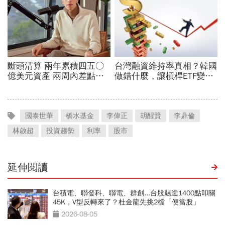
國泰世華
橋水基金
李偉正
胡醒賢
李鼎倫
林啟超
投資趨勢
利率
股市
延伸閱讀
台積電、聯發科、聯電、群創...台股飆逾1400點叩關
45K，V型反轉來了？杜金龍先挑2檔「便當股」
2026-08-05