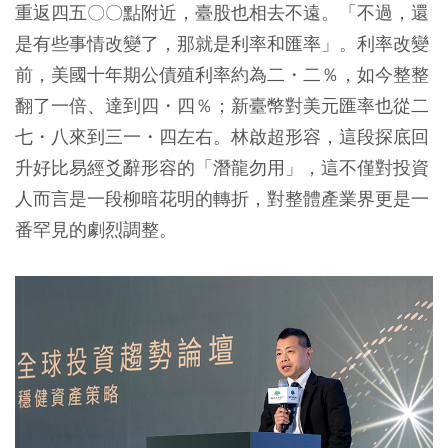
重返四五〇〇點附近，臺股也相去不遠。「不過，還
是有些事情改變了，那就是利率和匯率」。利率改變
前，美國十年期公債殖利率約為二・二％，如今整整
翻了一倍、達到四・四％；新臺幣對美元匯率也從二
七・八來到三一・四左右。林啟超形容，這段探底回
升好比易經爻辭形容的「潛龍勿用」，這不僅對投資
人而言是一段柳暗花明的轉折，對整體產業界更是一
番罕見的劇烈調整。