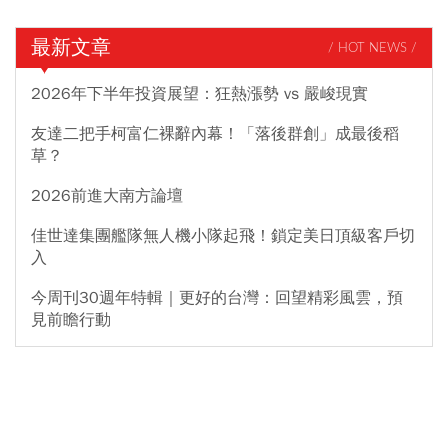
最新文章
/ HOT NEWS /
2026年下半年投資展望：狂熱漲勢 vs 嚴峻現實
友達二把手柯富仁裸辭內幕！「落後群創」成最後稻
草？
2026前進大南方論壇
佳世達集團艦隊無人機小隊起飛！鎖定美日頂級客戶切
入
今周刊30週年特輯｜更好的台灣：回望精彩風雲，預
見前瞻行動