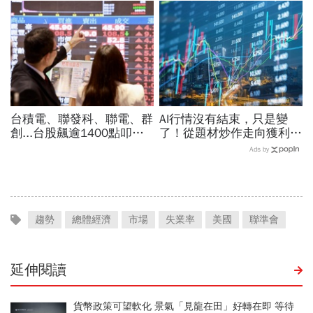
平倉潮為何恐拖垮科技股｜
解
全球瞭望
台積電、聯發科、聯電、群
AI行情沒有結束，只是變
創...台股飆逾1400點叩關
了！從題材炒作走向獲利驗
45K，V型反轉來了？杜金
證，防禦型配置成關鍵
Ads by
龍先挑2檔「便當股」
趨勢
總體經濟
市場
失業率
美國
聯準會
延伸閱讀
貨幣政策可望軟化 景氣「見龍在田」好轉在即 等待