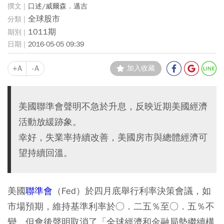
口述/威爾森．邁吉
全球股市
1011期
2016-05-05 09:39
+A
-A
加入收藏
美國聯準會聲明不急於升息，反映近期美國經濟
活動放緩跡象。
幸好，失業率持續改善，美國房市與總體經濟可
望持續回溫。
美國
聯準會
（Fed）於四月底舉行利率決策會議，如
市場預期，維持基準利率於○．二五％至○．五％不
變，但會後聲明取消了「全球經濟和金融局勢繼續構