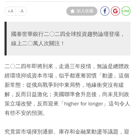
+A
-A
加入收藏
國泰世華銀行二〇二四全球投資趨勢論壇登場，
線上二〇萬人次關注！
二〇二四年即將到來，走過三年疫情，無論是總體政
經環境抑或資本市場，似乎都逐漸習慣「動盪」這個
新常態：從俄烏戰爭到中東局勢，地緣衝突沒有緩
解，反而日益激化；美國聯準會升息後，尚未見到政
策立場改變，反而迎來「higher for longer」這句令人
有些不安的預測。
究竟當市場揮別通膨、庫存和金融業動盪等議題，迎