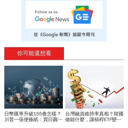
你可能還想看
日幣匯率升破155會怎樣？
台灣融資維持率真相？韓國
川普一張便條紙：買日圓
做錯什麼，讓槓桿ETF變風
100億美元！日圓利差交易
暴中心？去槓桿風暴完全拆