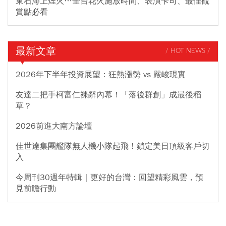
東石海上煙火…全台花火施放時間、表演卡司、最佳觀
賞點必看
最新文章
/ HOT NEWS /
2026年下半年投資展望：狂熱漲勢 vs 嚴峻現實
友達二把手柯富仁裸辭內幕！「落後群創」成最後稻
草？
2026前進大南方論壇
佳世達集團艦隊無人機小隊起飛！鎖定美日頂級客戶切
入
今周刊30週年特輯｜更好的台灣：回望精彩風雲，預
見前瞻行動