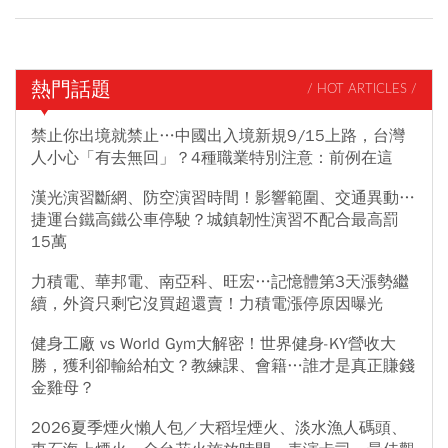
熱門話題
/ HOT ARTICLES /
禁止你出境就禁止…中國出入境新規9/15上路，台灣
人小心「有去無回」？4種職業特別注意：前例在這
漢光演習斷網、防空演習時間！影響範圍、交通異動…
捷運台鐵高鐵公車停駛？城鎮韌性演習不配合最高罰
15萬
力積電、華邦電、南亞科、旺宏…記憶體第3天漲勢繼
續，外資只剩它沒買超還賣！力積電漲停原因曝光
健身工廠 vs World Gym大解密！世界健身-KY營收大
勝，獲利卻輸給柏文？教練課、會籍…誰才是真正賺錢
金雞母？
2026夏季煙火懶人包／大稻埕煙火、淡水漁人碼頭、