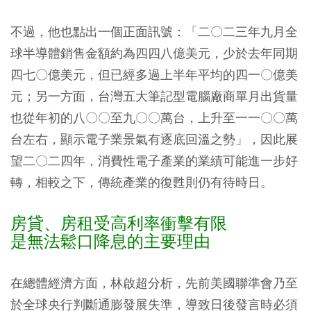
不過，他也點出一個正面訊號：「二〇二三年九月全
球半導體銷售金額約為四四八億美元，少於去年同期
四七〇億美元，但已經多過上半年平均的四一〇億美
元；另一方面，台灣五大筆記型電腦廠商單月出貨量
也從年初的八〇〇至九〇〇萬台，上升至一一〇〇萬
台左右，顯示電子業景氣有逐底回溫之勢」，因此展
望二〇二四年，消費性電子產業的業績可能進一步好
轉，相較之下，傳統產業的復甦則仍有待時日。
房貸、房租受高利率衝擊有限
是無法鬆口降息的主要理由
在總體經濟方面，林啟超分析，先前美國聯準會乃至
於全球央行判斷通膨發展失準，導致日後發言時必須