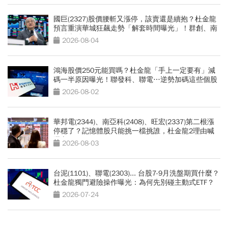
國巨(2327)股價腰斬又漲停，該賣還是續抱？杜金龍
預言重演華城狂飆走勢「解套時間曝光」！群創、南
亞科也點名
2026-08-04
鴻海股價250元能買嗎？杜金龍「手上一定要有」減
碼一半原因曝光！聯發科、聯電…逆勢加碼這些個股
2026-08-02
華邦電(2344)、南亞科(2408)、旺宏(2337)第二根漲
停穩了？記憶體股只能挑一檔挑誰，杜金龍2理由喊
選它
2026-08-03
台泥(1101)、聯電(2303)... 台股7-9月洗盤期買什麼？
杜金龍獨門避險操作曝光：為何先別碰主動式ETF？
2026-07-24