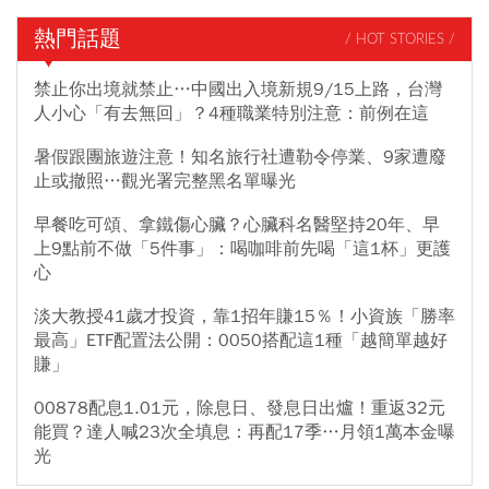
熱門話題
/ HOT STORIES /
禁止你出境就禁止…中國出入境新規9/15上路，台灣
人小心「有去無回」？4種職業特別注意：前例在這
暑假跟團旅遊注意！知名旅行社遭勒令停業、9家遭廢
止或撤照…觀光署完整黑名單曝光
早餐吃可頌、拿鐵傷心臟？心臟科名醫堅持20年、早
上9點前不做「5件事」：喝咖啡前先喝「這1杯」更護
心
淡大教授41歲才投資，靠1招年賺15％！小資族「勝率
最高」ETF配置法公開：0050搭配這1種「越簡單越好
賺」
00878配息1.01元，除息日、發息日出爐！重返32元
能買？達人喊23次全填息：再配17季…月領1萬本金曝
光