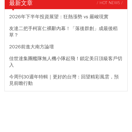
最新文章
/ HOT NEWS /
2026年下半年投資展望：狂熱漲勢 vs 嚴峻現實
友達二把手柯富仁裸辭內幕！「落後群創」成最後稻
草？
2026前進大南方論壇
佳世達集團艦隊無人機小隊起飛！鎖定美日頂級客戶切
入
今周刊30週年特輯｜更好的台灣：回望精彩風雲，預
見前瞻行動