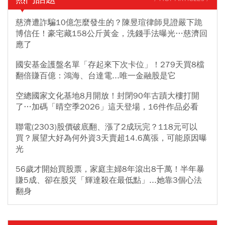
慈濟遭詐騙10億怎麼發生的？陳昱瑄律師見證嚴下跪
博信任！豪宅藏158公斤黃金，洗錢手法曝光…慈濟回
應了
國安基金護盤名單「存起來下次卡位」！279天買8檔
翻倍賺百億：鴻海、台達電...唯一金融股是它
空總國家文化基地8月開放！封閉90年古蹟大樓打開
了…加碼「晴空季2026」這天登場，16件作品必看
聯電(2303)股價破底翻、漲了2成玩完？118元可以
買？展望大好為何外資3天賣超14.6萬張，可能原因曝
光
56歲才開始買股票，家庭主婦8年滾出8千萬！半年暴
賺5成、卻在股災「輝達殺在最低點」...她靠3個心法
翻身