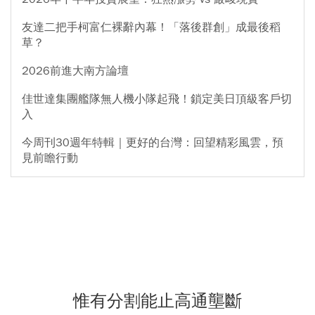
友達二把手柯富仁裸辭內幕！「落後群創」成最後稻
草？
2026前進大南方論壇
佳世達集團艦隊無人機小隊起飛！鎖定美日頂級客戶切
入
今周刊30週年特輯｜更好的台灣：回望精彩風雲，預
見前瞻行動
惟有分割能止高通壟斷