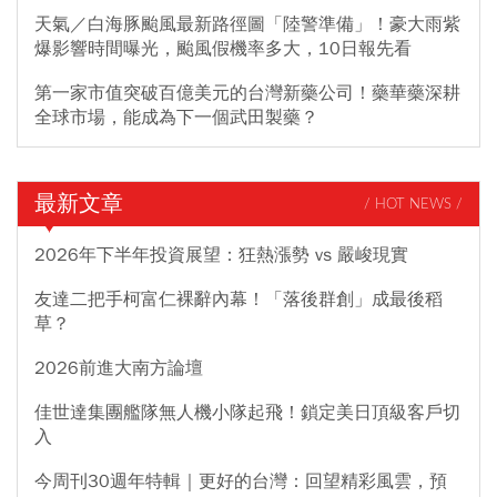
天氣／白海豚颱風最新路徑圖「陸警準備」！豪大雨紫
爆影響時間曝光，颱風假機率多大，10日報先看
第一家市值突破百億美元的台灣新藥公司！藥華藥深耕
全球市場，能成為下一個武田製藥？
最新文章
/ HOT NEWS /
2026年下半年投資展望：狂熱漲勢 vs 嚴峻現實
友達二把手柯富仁裸辭內幕！「落後群創」成最後稻
草？
2026前進大南方論壇
佳世達集團艦隊無人機小隊起飛！鎖定美日頂級客戶切
入
今周刊30週年特輯｜更好的台灣：回望精彩風雲，預