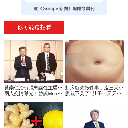
你可能還想看
PR
黃崇仁治喪張忠謀任主委…
起床就先做件事，沒三天小
兩人交情曝光！曾說Morris
腹就不見了! 肚子一天天變
是老大：力積電能活都他幫
小！
我！遺屬發聲「明年定要配
PR
股」