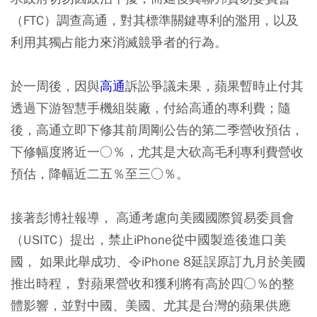
（FTC）調查高通，對其標準關鍵專利的濫用，以及
利用其獨占能力來消滅競爭者的行為。
於一周後，因與
高通
訴訟爭議未果，蘋果暫時止付其
透過下游智慧手機組裝廠，付給高通的專利費；隨
後，高通立即下修其前周剛公告的第二季營收預估，
下修幅度將近一○％，尤其是大砍高毛利專利費營收
預估，降幅近二五％至三○％。
接著彭博社報導， 高通考慮向美國國際貿易委員會
（USITC）提出，禁止iPhone從中國製造後進口美
國， 如果此舉成功、令iPhone 8延誤原訂九月於美國
推出時程， 對蘋果營收和獲利將有高於四○％的整
體影響，並對中國、美國、尤其是台灣的蘋果供應