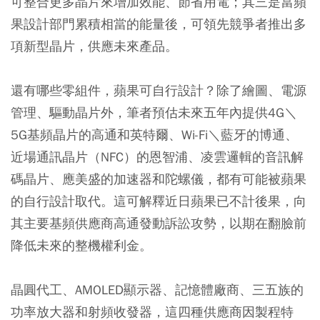
可整合更多晶片來增加效能、節省用電；其三是當蘋
果設計部門累積相當的能量後，可領先競爭者推出多
項新型晶片，供應未來產品。
還有哪些零組件，蘋果可自行設計？除了繪圖、電源
管理、驅動晶片外，筆者預估未來五年內提供4G＼
5G基頻晶片的高通和英特爾、Wi-Fi＼藍牙的博通、
近場通訊晶片（NFC）的恩智浦、凌雲邏輯的音訊解
碼晶片、應美盛的加速器和陀螺儀，都有可能被蘋果
的自行設計取代。這可解釋近日蘋果已不計後果，向
其主要基頻供應商高通發動訴訟攻勢，以期在翻臉前
降低未來的整機權利金。
晶圓代工、AMOLED顯示器、記憶體廠商、三五族的
功率放大器和射頻收發器，這四種供應商因製程特