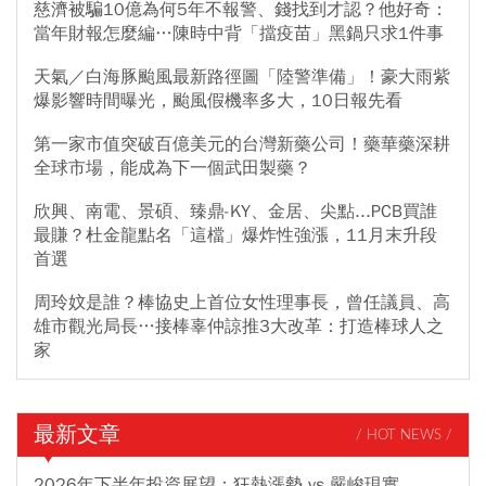
慈濟被騙10億為何5年不報警、錢找到才認？他好奇：
當年財報怎麼編…陳時中背「擋疫苗」黑鍋只求1件事
天氣／白海豚颱風最新路徑圖「陸警準備」！豪大雨紫
爆影響時間曝光，颱風假機率多大，10日報先看
第一家市值突破百億美元的台灣新藥公司！藥華藥深耕
全球市場，能成為下一個武田製藥？
欣興、南電、景碩、臻鼎-KY、金居、尖點...PCB買誰
最賺？杜金龍點名「這檔」爆炸性強漲，11月末升段
首選
周玲妏是誰？棒協史上首位女性理事長，曾任議員、高
雄市觀光局長…接棒辜仲諒推3大改革：打造棒球人之
家
最新文章
/ HOT NEWS /
2026年下半年投資展望：狂熱漲勢 vs 嚴峻現實