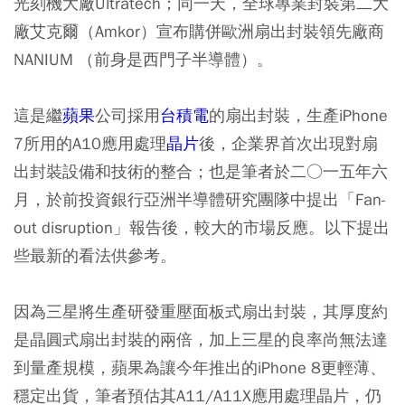
光刻機大廠Ultratech；同一天，全球專業封裝第二大
廠艾克爾（Amkor）宣布購併歐洲扇出封裝領先廠商
NANIUM （前身是西門子半導體）。
這是繼
蘋果
公司採用
台積電
的扇出封裝，生產iPhone
7所用的A10應用處理
晶片
後，企業界首次出現對扇
出封裝設備和技術的整合；也是筆者於二○一五年六
月，於前投資銀行亞洲半導體研究團隊中提出「Fan-
out disruption」報告後，較大的市場反應。以下提出
些最新的看法供參考。
因為三星將生產研發重壓面板式扇出封裝，其厚度約
是晶圓式扇出封裝的兩倍，加上三星的良率尚無法達
到量產規模，蘋果為讓今年推出的iPhone 8更輕薄、
穩定出貨，筆者預估其A11/A11X應用處理晶片，仍