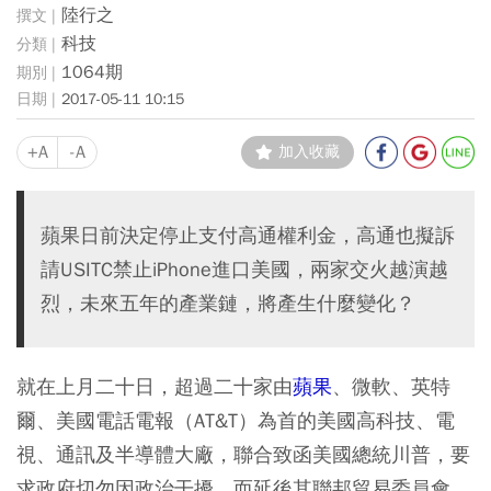
陸行之
科技
1064期
2017-05-11 10:15
+A
-A
加入收藏
蘋果日前決定停止支付高通權利金，高通也擬訴
請USITC禁止iPhone進口美國，兩家交火越演越
烈，未來五年的產業鏈，將產生什麼變化？
就在上月二十日，超過二十家由
蘋果
、微軟、英特
爾、美國電話電報（AT&T）為首的美國高科技、電
視、通訊及半導體大廠，聯合致函美國總統川普，要
求政府切勿因政治干擾，而延後其聯邦貿易委員會