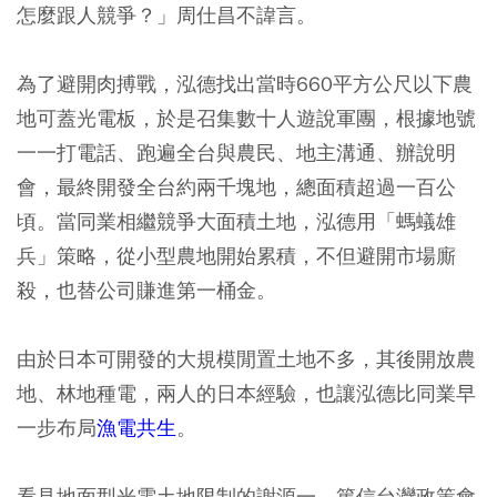
怎麼跟人競爭？」周仕昌不諱言。
為了避開肉搏戰，泓德找出當時660平方公尺以下農
地可蓋光電板，於是召集數十人遊說軍團，根據地號
一一打電話、跑遍全台與農民、地主溝通、辦說明
會，最終開發全台約兩千塊地，總面積超過一百公
頃。當同業相繼競爭大面積土地，泓德用「螞蟻雄
兵」策略，從小型農地開始累積，不但避開市場廝
殺，也替公司賺進第一桶金。
由於日本可開發的大規模閒置土地不多，其後開放農
地、林地種電，兩人的日本經驗，也讓泓德比同業早
一步布局
漁電共生
。
看見地面型光電土地限制的謝源一，篤信台灣政策會