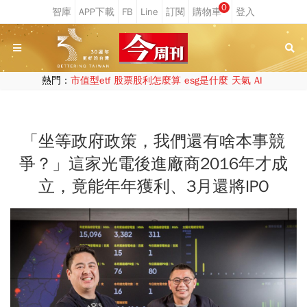
0
熱門：
市值型etf
股票股利怎麼算
esg是什麼
天氣
AI
「坐等政府政策，我們還有啥本事競
爭？」這家光電後進廠商2016年才成
立，竟能年年獲利、3月還將IPO