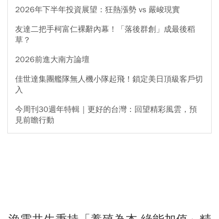
2026年下半年投資展望：狂熱漲勢 vs 嚴峻現實
友達二把手柯富仁裸辭內幕！「落後群創」成最後稻
草？
2026前進大南方論壇
佳世達集團艦隊無人機小隊起飛！鎖定美日頂級客戶切
入
今周刊30週年特輯｜更好的台灣：回望精彩風雲，預
見前瞻行動