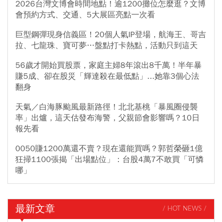
2026台灣文博會時間地點！逾1200攤位怎麼逛？文博
會預約方式、交通、5大展區亮點一次看
巨型鋼彈現身信義區！20個人氣IP登場，航海王、哥吉
拉、七龍珠、寶可夢…盤點打卡熱點，活動只到這天
56歲才開始買股票，家庭主婦8年滾出8千萬！半年暴
賺5成、卻在股災「輝達殺在最低點」...她靠3個心法
翻身
天氣／白海豚颱風最新路徑！北北基桃「暴風圈侵襲
率」出爐，這天估發布海警，父親節會影響嗎？10日
報先看
0050賺1200萬還不賣？現在還能買嗎？郭哲榮砸1億
狂掃1100張揭「出場點位」：台股4萬7不敢買「可憐
哪」
最新文章
/ HOT NEWS /