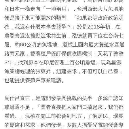
和日本一樣走向「一地兩用」，台灣西部大片魚塭地
便是接下來可能開放的類型。「如果都等政府政策明
確，我還有什麼本事去競爭？」於是2018年初，在
農委會還沒推動漁電共生前，泓德就買下位在台南七
股、約60公頃的魚塭地，還找上國內最大養殖水產通
路商元家，替養殖戶簽訂保價收購機制；又花了整整
3年，找到原本在印尼管理上百公頃魚塭、現為星源
漁業總經理的張東昇，組建團隊，不但可以自己養，
也能提供養殖戶專業建議。
周仕昌直言，漁電開發最具挑戰的抗爭，多源自認知
或溝通不足，「業者直接把人家門口擋起來，我們都
看過。」泓德在開工前都會到地方，了解居民、環團
的疑慮和需求，他們發現，多數人擔憂光電開發會導