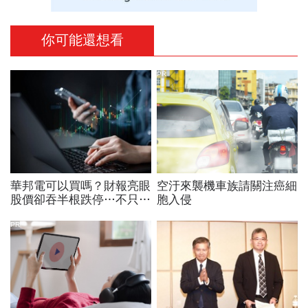
你可能還想看
PR
華邦電可以買嗎？財報亮眼
空汙來襲機車族請關注癌細
股價卻吞半根跌停…不只外
胞入侵
資終結連3買改賣超1.8萬
張利空，要抱要殺全看2重
PR
點