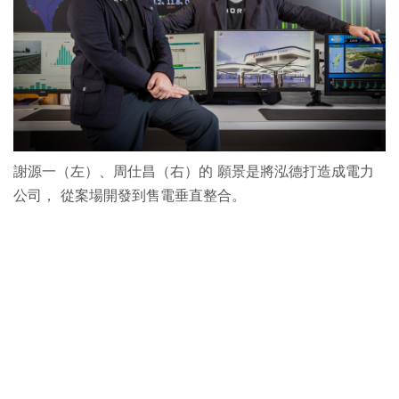
謝源一（左）、周仕昌（右）的 願景是將泓德打造成電力
公司， 從案場開發到售電垂直整合。