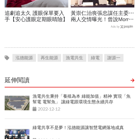
追劇追太久 護眼保單要入
黃崇仁治喪張忠謀任主委…
手【安心護眼定期眼睛險】
兩人交情曝光！曾說Morris
是老大：力積電能活都他幫
Ads by
我！遺屬發聲「明年定要配
股」
泓德能源
再生能源
漁電共生
綠電
謝源一
延伸閱讀
漁電共生秉持「養殖為本 綠能加值」精神 實現「魚
幫電 電幫魚」 讓綠電跟環境生態永續共存
2022-12-12
綠電共享不是夢！泓德能源讓智慧電網落地成真