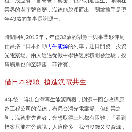
租、辰亞有「富爸爸」奧援，也不如進金生、開陽在
業界的老字號資歷，泓德能脫穎而出，關鍵推手是現
年43歲的董事長謝源一。
時間回到2012年，年僅32歲的謝源一與事業夥伴周
仕昌搭上日本推動
再生能源
的列車，赴日開發、投資
光電案場。兩人透過從做中學快速累積開發經驗，投
資觸角也伸至韓國、菲律賓。
借日本經驗 搶進漁電共生
4年後，嗅出台灣再生能源商機，謝源一回台收購原
為工程公司的泓德，布局台灣光電案場。但創業之
初，泓德非先進者，光想取得土地都有困難，「看到
標案只能在旁邊說，人這麼多，我們沒錢又沒資源，