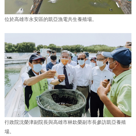
位於高雄市永安區的凱亞漁電共生養殖場。
行政院沈榮津副院長與高雄市林欽榮副市長參訪凱亞養殖
場。