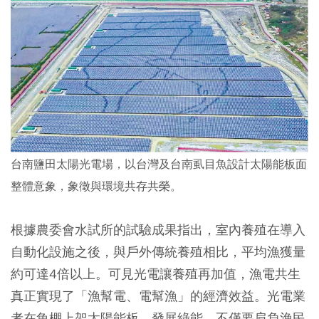
台南鹽田太陽光電場，以台灣及台南虱目魚設計太陽能板面
整體意象，象徵與環境共存共榮。
根據農委會水試所的試驗成果指出，室內養殖在導入
自動化設施之後，與戶外傳統養殖相比，平均漁獲量
約可達4倍以上。可見光電讓養殖再加值，漁電共生
真正實現了「漁幫電、電幫漁」的經濟效益。光電業
者在魚棚上架太陽能板，發展綠能，不僅要肩負漁民