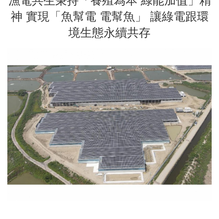
漁電共生秉持「養殖為本 綠能加值」精
神 實現「魚幫電 電幫魚」 讓綠電跟環
境生態永續共存