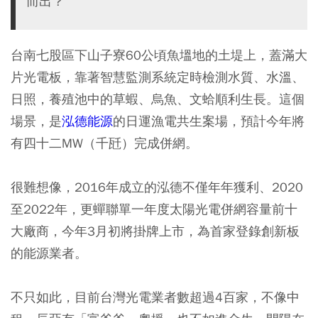
而出？
台南七股區下山子寮60公頃魚塭地的土堤上，蓋滿大
片光電板，靠著智慧監測系統定時檢測水質、水溫、
日照，養殖池中的草蝦、烏魚、文蛤順利生長。這個
場景，是
泓德能源
的日運漁電共生案場，預計今年將
有四十二MW（千瓩）完成併網。
很難想像，2016年成立的泓德不僅年年獲利、2020
至2022年，更蟬聯單一年度太陽光電併網容量前十
大廠商，今年3月初將掛牌上市，為首家登錄創新板
的能源業者。
不只如此，目前台灣光電業者數超過4百家，不像中