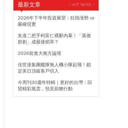
最新文章
/ HOT NEWS /
2026年下半年投資展望：狂熱漲勢 vs
嚴峻現實
友達二把手柯富仁裸辭內幕！「落後
群創」成最後稻草？
2026前進大南方論壇
佳世達集團艦隊無人機小隊起飛！鎖
定美日頂級客戶切入
今周刊30週年特輯｜更好的台灣：回
望精彩風雲，預見前瞻行動