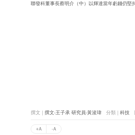
聯發科董事長蔡明介（中）以輝達當年虧錢仍堅持
撰文‧王子承 研究員‧黃浚瑋
科技
+A
-A