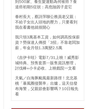
到500家、養生愛運動為何罹癌？食
道癌初期5症狀：高危險因子是它
眷村長大，蔡詩萍聊公務員老父親：
不給子女出人頭地的壓力，只要看到
我在看書他就很開心
我只領3萬基本工資，如何調高投保薪
資？勞保達人傳授「3招」不靠老闆加
薪，年金月領1.3萬變2.5萬
《吉伊卡哇》電影7/31上映！威秀影
城特典、預售套票…販售資訊整理，
討伐棒+小卡必收、上映戲院一文看
天氣／白海豚颱風最新路徑！北北基
桃「暴風圈侵襲率」出爐，這天估發
布海警，父親節會影響嗎？10日報先
看