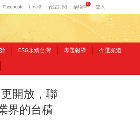
0
齡
ESG永續台灣
專題報導
今選頻道
通更開放，聯
計業界的台積