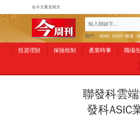
在今天看見明天
熱門：
0056
0050
輝達
0
投資理財
保險稅制
產業時事
職場
聯發科雲端
發科ASI